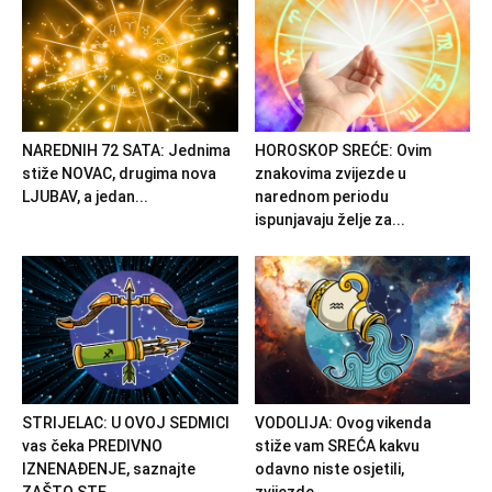
NAREDNIH 72 SATA: Jednima
HOROSKOP SREĆE: Ovim
stiže NOVAC, drugima nova
znakovima zvijezde u
LJUBAV, a jedan...
narednom periodu
ispunjavaju želje za...
STRIJELAC: U OVOJ SEDMICI
VODOLIJA: Ovog vikenda
vas čeka PREDIVNO
stiže vam SREĆA kakvu
IZNENAĐENJE, saznajte
odavno niste osjetili,
ZAŠTO STE...
zvijezde...