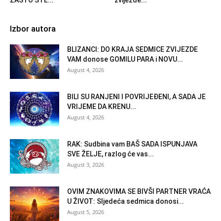
Izbor autora
BLIZANCI: DO KRAJA SEDMICE ZVIJEZDE
VAM donose GOMILU PARA i NOVU...
August 4, 2026
BILI SU RANJENI I POVRIJEĐENI, A SADA JE
VRIJEME DA KRENU...
August 4, 2026
RAK: Sudbina vam BAŠ SADA ISPUNJAVA
SVE ŽELJE, razlog će vas...
August 3, 2026
OVIM ZNAKOVIMA SE BIVŠI PARTNER VRAĆA
U ŽIVOT: Sljedeća sedmica donosi...
August 5, 2026