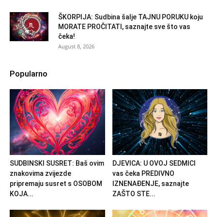
ŠKORPIJA: Sudbina šalje TAJNU PORUKU koju
MORATE PROČITATI, saznajte sve što vas
čeka!
August 8, 2026
Popularno
SUDBINSKI SUSRET: Baš ovim
DJEVICA: U OVOJ SEDMICI
znakovima zvijezde
vas čeka PREDIVNO
pripremaju susret s OSOBOM
IZNENAĐENJE, saznajte
KOJA...
ZAŠTO STE...