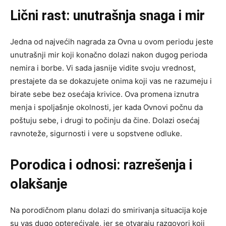
Lični rast: unutrašnja snaga i mir
Jedna od najvećih nagrada za Ovna u ovom periodu jeste
unutrašnji mir koji konačno dolazi nakon dugog perioda
nemira i borbe. Vi sada jasnije vidite svoju vrednost,
prestajete da se dokazujete onima koji vas ne razumeju i
birate sebe bez osećaja krivice. Ova promena iznutra
menja i spoljašnje okolnosti, jer kada Ovnovi počnu da
poštuju sebe, i drugi to počinju da čine. Dolazi osećaj
ravnoteže, sigurnosti i vere u sopstvene odluke.
Porodica i odnosi: razrešenja i
olakšanje
Na porodičnom planu dolazi do smirivanja situacija koje
su vas dugo opterećivale, jer se otvaraju razgovori koji