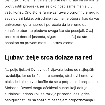
trenutak u kojem shvatate da više ne morate da se borite
protiv istih prepreka, jer se okolnosti same menjaju u
vašu korist. Ono što je ranije zahtevalo ogromnu energiju
sada dolazi lakše, prirodnije i uz manje otpora, kao da vas
univerzum gura napred i poručuje da je vreme da
konačno uberete plodove svega što ste posejali. Ovaj
preokret donosi jasnoću, sigurnost i osećaj da ste
napokon na pravom mestu u pravo vreme.
Ljubav: želje srca dolaze na red
Na polju ljubavi Ovnovi doživljavaju jedno od najlepših
razdoblja, jer se brišu stare sumnje, strahovi i emotivne
blokade koje su vas kočile da se u potpunosti prepustite.
Slobodni Ovnovi mogu očekivati susret koji deluje
sudbinski, odnos koji se razvija prirodno, bez igrica i
nesigurnosti, ali sa snažnim osećajem prepoznavanja i