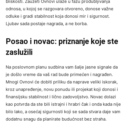
bliskosti. Zauzeti Ovnovi ulaze u fazu produbljivanja
odnosa, u kojoj se razgovara otvoreno, donose važne
odluke i gradi stabilnost koja donosi mir i sigurnost.
Ljubav sada postaje nagrada, a ne borba.
Posao i novac: priznanje koje ste
zaslužili
Na poslovnom planu sudbina vam šalje jasne signale da
je došlo vreme da vaš rad bude primećen i nagrađen.
Mnogi Ovnovi će dobiti priliku da naprave veliki iskorak,
kroz unapređenje, novu ponudu ili projekat koji donosi i
finansijsku stabilnost i lično zadovoljstvo. Novac dolazi
kao potvrda da ste bili istrajni i hrabri čak i onda kada nije
bilo lako, a osećaj sigurnosti koji se sada stvara daje vam
dodatnu snagu da planirate budućnost bez straha.