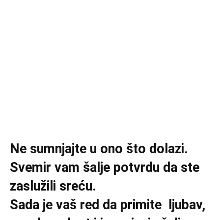
Ne sumnjajte u ono što dolazi.
Svemir vam šalje potvrdu da ste
zaslužili sreću.
Sada je vaš red da primite ljubav,