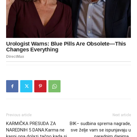
Previous article
Next article
KARMIČKA PRESUDA ZA
BIK– sudbina sprema nagrade,
NAREDNIH 5 DANA:Karma ne
sve želje vam se ispunjavaju u
kasni ona dolazi tačno kada si
narednim danima .