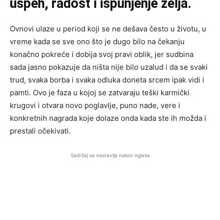
uspeh, radost i ispunjenje želja.
Ovnovi ulaze u period koji se ne dešava često u životu, u
vreme kada se sve ono što je dugo bilo na čekanju
konačno pokreće i dobija svoj pravi oblik, jer sudbina
sada jasno pokazuje da ništa nije bilo uzalud i da se svaki
trud, svaka borba i svaka odluka doneta srcem ipak vidi i
pamti. Ovo je faza u kojoj se zatvaraju teški karmički
krugovi i otvara novo poglavlje, puno nade, vere i
konkretnih nagrada koje dolaze onda kada ste ih možda i
prestali očekivati.
Sadržaj se nastavlja nakon oglasa