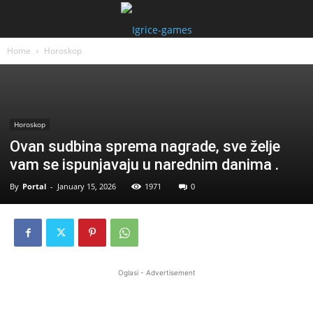
Home
Horoskop
Horoskop
Ovan sudbina sprema nagrade, sve želje
vam se ispunjavaju u narednim danima .
By
Portal
-
January 15, 2026
1971
0
Oglasi - Advertisement