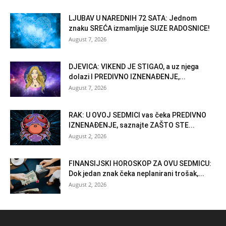
LJUBAV U NAREDNIH 72 SATA: Jednom
znaku SREĆA izmamljuje SUZE RADOSNICE!
August 7, 2026
DJEVICA: VIKEND JE STIGAO, a uz njega
dolazi I PREDIVNO IZNENAĐENJE,...
August 7, 2026
RAK: U OVOJ SEDMICI vas čeka PREDIVNO
IZNENAĐENJE, saznajte ZAŠTO STE...
August 2, 2026
FINANSIJSKI HOROSKOP ZA OVU SEDMICU:
Dok jedan znak čeka neplanirani trošak,...
August 2, 2026