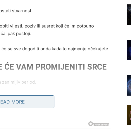
stati stvarnost.
i vijesti, poziv ili susret koji će im potpuno
eća ipak postoji.
 će se sve dogoditi onda kada to najmanje očekujete.
E ĆE VAM PROMIJENITI SRCE
 zanimljiv period.
osobom koja će vas osvojiti pažnjom, energijom i
READ MORE
enica da ćete pored te osobe osjećati mir, sigurnost i