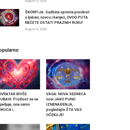
August 6, 2026
ŠKORPIJA: Sudbina sprema preokret
u ljubavi, novcu i karijeri, OVOG PUTA
NEĆETE OSTATI PRAZNIH RUKU!
August 6, 2026
opularno
OVRATAK BIVŠE
VAGA: NOVA SEDMICA
UBAVI: Prošlost se ne
nosi JAKO PUNO
javljuje, ona samo
IZNENAĐENJA,
KUCA i...
pogledajte ŠTA VAS
OČEKUJE!