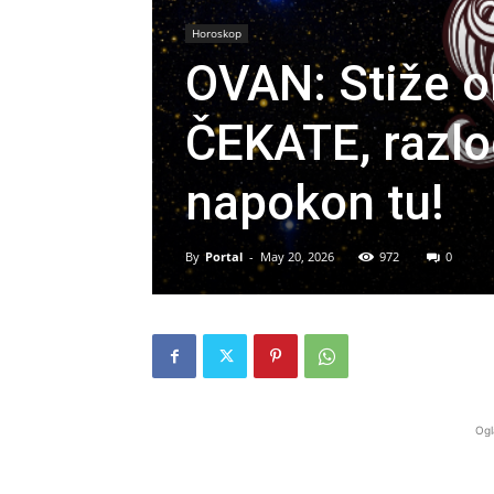
Horoskop
OVAN: Stiže 
ČEKATE, razlo
napokon tu!
By
Portal
-
May 20, 2026
972
0
Ogl