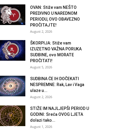
OVAN: Stiže vam NEŠTO
PREDIVNO U NAREDNOM
PERIODU, OVO OBAVEZNO
PROČITAJTE!
August 2, 2026
ŠKORPIJA: Stiže vam
IZUZETNO VAŽNA PORUKA
SUDBINE, ovo MORATE
PROČITATI!
August 5, 2026
SUDBINA ĆE IH DOČEKATI
NESPREMNE: Rak, Lav i Vaga
ulaze u...
August 2, 2026
STIŽE IM NAJLJEPŠI PERIOD U
GODINI: Sreća OVOG LJETA
dolazi tako...
August 1, 2026