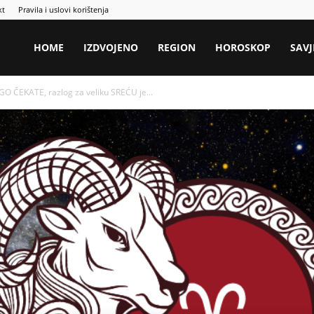
kt
Pravila i uslovi korištenja
HOME
IZDVOJENO
REGION
HOROSKOP
SAVJ
 ČEKATE, razlog za veliku SREĆU je...