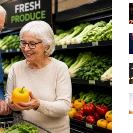
 shvatiti da prava ljubav dolazi onda kada prestanete
.
e iz prošlosti.
e je da će pokušati obnoviti kontakt.
a želite.
ješiti nesporazume koji ih dugo opterećuju.