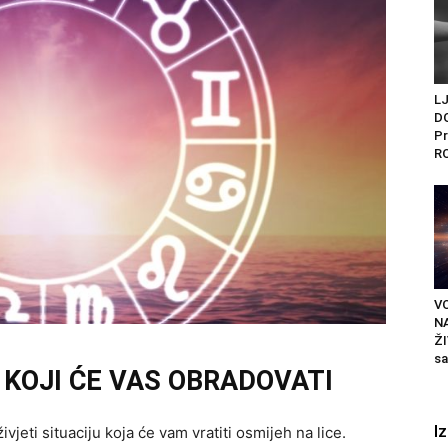
L
D
Pr
R
VO
N
ŽI
sa
 KOJI ĆE VAS OBRADOVATI
I
jeti situaciju koja će vam vratiti osmijeh na lice.