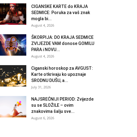
CIGANSKE KARTE do KRAJA
SEDMICE: Poruka za vaš znak
mogla bi...
August 4, 2026
ŠKORPIJA: DO KRAJA SEDMICE
ZVIJEZDE VAM donose GOMILU
PARA i NOVU...
August 4, 2026
Ciganski horoskop za AVGUST:
Karte otkrivaju ko upoznaje
SRODNU DUŠU, a...
July 31, 2026
NAJSREĆNIJI PERIOD: Zvijezde
su se SLOŽILE – ovim
znakovima šalju sve...
August 6, 2026