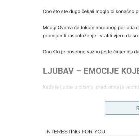
Ono što ste dugo čekali moglo bi konačno po
Mnogi Ovnovi će tokom narednog perioda dobit
promijeniti raspoloženje i vratiti vjeru da sr
Ono što je posebno važno jeste činjenica da
LJUBAV – EMOCIJE KOJ
Kada je ljubav u pitanju, pred vama je veoma
Ako ste slobodni, moguće je poznanstvo sa 
načinom na koji vas razumije.
Ono što će vas posebno iznenaditi jeste činj
uzbuđenje u isto vrijeme.