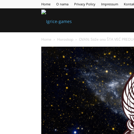
Home
O nama
Privacy Policy
Impressum
Konta
Games
Home
Horoskop
OVAN: Stiže ono ŠTA VEĆ PREDUGO
Portal