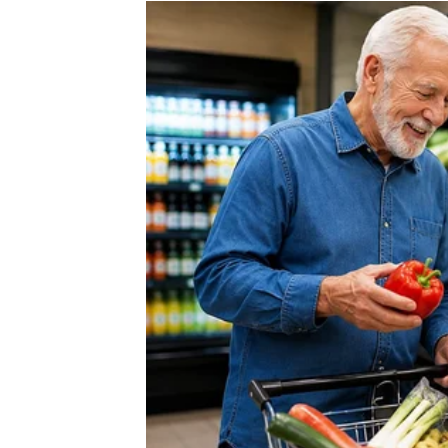
Mnogi Ovnovi će tokom ovog perioda konačno
pristajati na manje od onoga što zaslužujete
Zvijezde pokazuju i mogućnost povratka osob
Ta osoba još uvijek razmišlja o vama i moguć
Ali ovog puta vi ćete mnogo jasnije vidjeti št
Ovnovi koji su zauzeti konačno će uspjeti ri