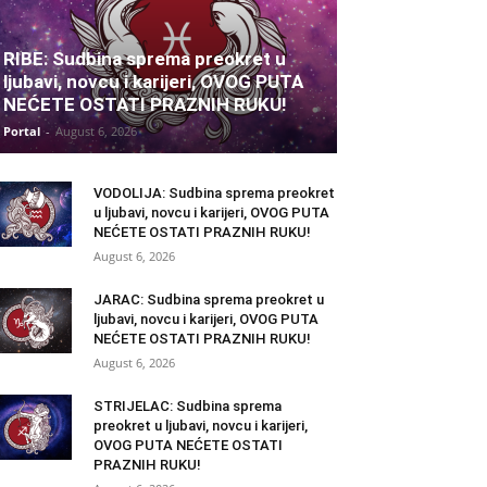
RIBE: Sudbina sprema preokret u
ljubavi, novcu i karijeri, OVOG PUTA
NEĆETE OSTATI PRAZNIH RUKU!
Portal
-
August 6, 2026
VODOLIJA: Sudbina sprema preokret
u ljubavi, novcu i karijeri, OVOG PUTA
NEĆETE OSTATI PRAZNIH RUKU!
August 6, 2026
JARAC: Sudbina sprema preokret u
ljubavi, novcu i karijeri, OVOG PUTA
NEĆETE OSTATI PRAZNIH RUKU!
August 6, 2026
STRIJELAC: Sudbina sprema
preokret u ljubavi, novcu i karijeri,
OVOG PUTA NEĆETE OSTATI
PRAZNIH RUKU!