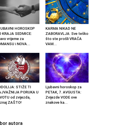
JUBAVNI HOROSKOP
KARMA NIKAD NE
O KRAJA SEDMICE:
ZABORAVLJA: Sve teško
avo vrijeme za
što ste prošli VRAĆA
OMANSU i NOVA...
VAM...
DOLIJA: STIŽE TI
Ljubavni horoskop za
AJVAŽNIJA PORUKA U
PETAK, 7. AVGUSTA:
VOTU od zvijezda,
Zvijezde VODE ove
znaj ZAŠTO!
znakove ka...
zbor autora