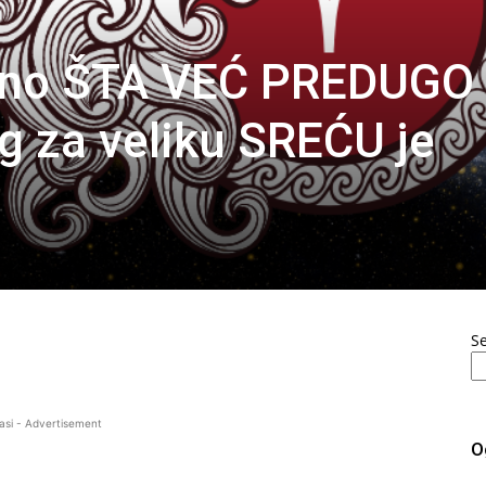
ono ŠTA VEĆ PREDUGO
g za veliku SREĆU je
S
asi - Advertisement
O