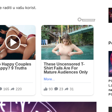
 raditi u vašu korist.
P
P
LJ
na
PO