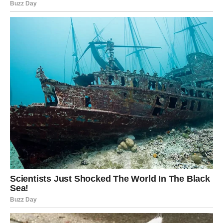
U posljednje vrijeme bilo je trenutaka kada ste sumnjali u
sebe više nego što biste ikada priznali drugima.
Jun dolazi da vas podsjeti ko ste.
Da vas podsjeti koliko možete.
Koliko vrijedite.
I koliko ste sposobni ostvariti ono što zamislite.
ZAŠTO ĆE OVAJ JUN BITI
NAJLJEPŠI MJESEC?
Zato što vam donosi ono što vam je najviše nedostajalo –
osjećaj da se stvari konačno slažu u vašu korist.