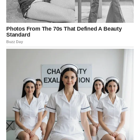
Zvijezde pokazuju poznanstvo koje će vam vrlo brzo
privući pažnju.
Privući će vas energija, iskrenost i osjećaj da vas neko
razumije bez mnogo objašnjavanja.
Ako ste zauzeti, odnos sa partnerom ulazi u jednu od
ljepših faza.
Biće više nježnosti, više zajedničkih planova i više
osjećaja da ste zajedno jači nego ikada.
DOLAZI VIJEST KOJA VAM
MIJENJA RASPOLOŽENJE