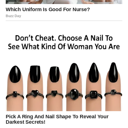
Nešto što dugo čekate moglo bi konačno dobiti pozitivan
epilog.
Možda odgovor.
Možda poziv.
Možda potvrda.
Ali kada ta vijest stigne, osjetićete veliko olakšanje.
I upravo tada ćete shvatiti da su mnoge brige bile
nepotrebne.
ZVIJEZDE VAM VRAĆAJU
SAMOPOUZDANJE