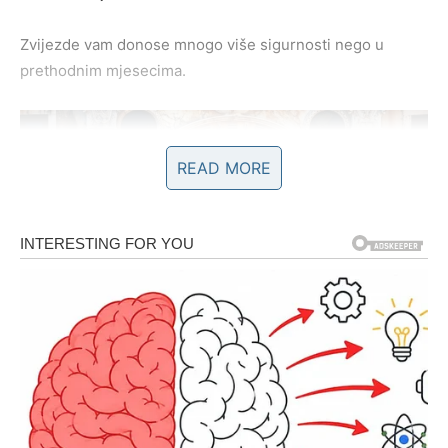
Zvijezde vam donose mnogo više sigurnosti nego u
prethodnim mjesecima.
READ MORE
SREĆA DOLAZI KROZ JEDAN
SUSRET