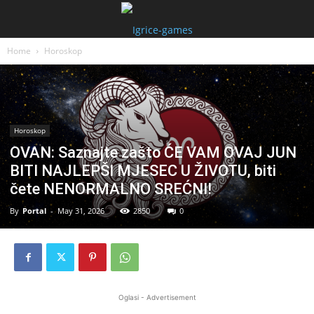
Home
Horoskop
Horoskop
OVAN: Saznajte zašto ĆE VAM OVAJ JUN
BITI NAJLEPŠI MJESEC U ŽIVOTU, biti
čete NENORMALNO SREĆNI!
By
Portal
-
May 31, 2026
2850
0
Oglasi - Advertisement