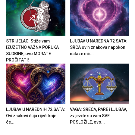
STRIJELAC: Stiže vam
LJUBAV U NAREDNA 72 SATA:
IZUZETNO VAŽNA PORUKA
SRCA ovih znakova napokon
SUDBINE, ovo MORATE
nalaze mir...
PROČITATI!
LJUBAV U NAREDNIH 72 SATA:
VAGA: SREĆA, PARE i LJUBAV,
Ovi znakovi čuju riječi koje
zvijezde su vam SVE
će...
POSLOŽILE, ovo...