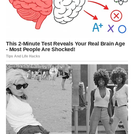
Tokom juna neko ulazi u vaš život sa posebnom svrhom.
To može biti nova osoba.
Ali može biti i neko koga već poznajete.
Ono što je sigurno jeste da će taj susret pokrenuti niz
događaja koji vam donose radost.
Ponekad jedna osoba promijeni više nego što možemo
zamisliti.
LJUBAV DONOSI EMOCIJE KOJE
SE PAMTE
Ako ste slobodni, pred vama je mjesec pun mogućnosti.