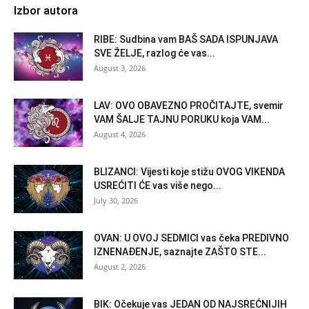
Izbor autora
RIBE: Sudbina vam BAŠ SADA ISPUNJAVA
SVE ŽELJE, razlog će vas...
August 3, 2026
LAV: OVO OBAVEZNO PROČITAJTE, svemir
VAM ŠALJE TAJNU PORUKU koja VAM...
August 4, 2026
BLIZANCI: Vijesti koje stižu OVOG VIKENDA
USREĆITI ĆE vas više nego...
July 30, 2026
OVAN: U OVOJ SEDMICI vas čeka PREDIVNO
IZNENAĐENJE, saznajte ZAŠTO STE...
August 2, 2026
BIK: Očekuje vas JEDAN OD NAJSREĆNIJIH