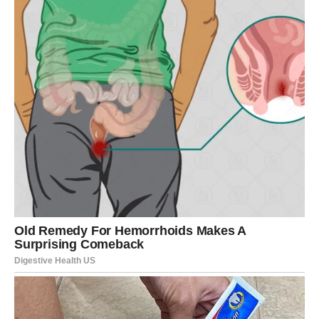
sasvim obično, ali upravo one mogu imati najveći značaj
za vašu budućnost. Vjerujte svom osjećaju i ne plašite se
da napravite korak naprijed.
Sada je vrijeme da vjerujete sebi više nego ikada prije.
Završna poruka zvijezda za Ovna
Pred vama je predivan period u kojem će se mnoge želje
početi pretvarati u stvarnost. Poslovni uspjesi, finansijska
sigurnost, sreća u ljubavi i niz lijepih događaja obilježiće
dane koji dolaze.
Zvijezde vam poručuju da prihvatite svaku priliku koja
vam se ukaže, jer upravo sada ulazite u razdoblje koje
može promijeniti vaš život na najljepši mogući način.