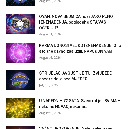
August 2, 2026
OVAN: NOVA SEDMICA nosi JAKO PUNO
IZNENAĐENJA, pogledajte ŠTA VAS
OČEKUJE!
August 1, 2026
KARMA DONOSI VELIKO IZNENAĐENJE: Ono
što ste davno zaslužili, NAPOKON VAM...
August 6, 2026
STRIJELAC: AVGUST JE TU i ZVIJEZDE
govore da je ovo MJESEC...
July 31, 2026
U NAREDNIH 72 SATA: Svemir dijeli SVIMA –
nekome NOVAC, nekome...
August 6, 2026
VAŽNO UPOZORENJE: Nebo šalje jasnu