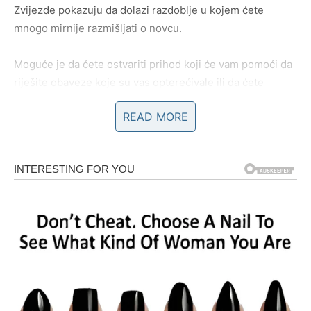
Zvijezde pokazuju da dolazi razdoblje u kojem ćete
mnogo mirnije razmišljati o novcu.
Moguće je da ćete ostvariti prihod koji će vam pomoći da
riješite obaveze koje su vas opterećivale ili da ćete
pronaći način da dodatno učvrstite svoju finansijsku
READ MORE
sigurnost.
Vrijeme koje dolazi omogućiće vam da ostvarite planove
koje ste dugo odlagali i da sebi priuštite nešto što vas
zaista raduje.
Osjetićete veliko zadovoljstvo jer ćete imati osjećaj da
konačno držite stvari pod kontrolom.
Ljubav donosi ostvarenje