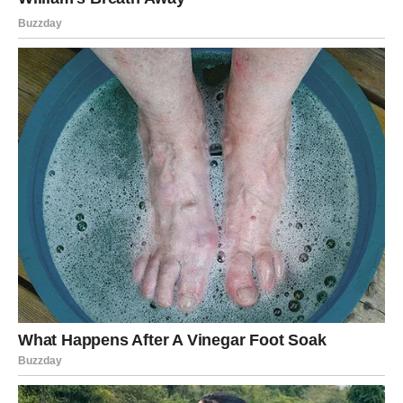
Iako vam možda sada ne djeluje tako, vikend pred vama
mogao bi označiti početak veoma važnog perioda u
vašem životu.
Neke stvari će završiti, ali upravo zato dolazi nešto
mnogo bolje.
Zvijezde vam sada pokušavaju pokazati pravi put.
Zato nemojte ignorisati znakove, osjećaje i ljude koji se
ovog vikenda pojavljuju u vašem životu.
Jer poruka koju vam sudbina šalje ovog vikenda mogla bi
promijeniti mnogo više nego što trenutno možete
zamisliti.