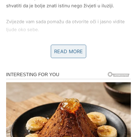
shvatiti da je bolje znati istinu nego živjeti u iluziji.
Zvijezde vam sada pomažu da otvorite oči i jasno vidite
ljude oko sebe.
READ MORE
NOVAC I PRILIKE STIŽU KROZ
NEOČEKIVAN SUSRET