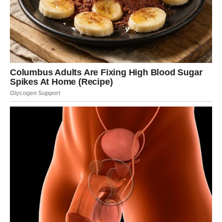
Ovaj vikend mogao bi vam donijeti i zanimljivu priliku
povezanu sa novcem ili poslom.
Moguće je da će jedan slučajan susret ili razgovor
pokrenuti nešto veoma važno za vašu budućnost.
Nemojte odbijati pozive, druženja ili kontakte sa ljudima
koje dugo niste vidjeli.
Sudbina vam upravo kroz takve situacije pokušava
otvoriti nova vrata.
LJUBAV – SRCE VAM GOVORI
ISTINU