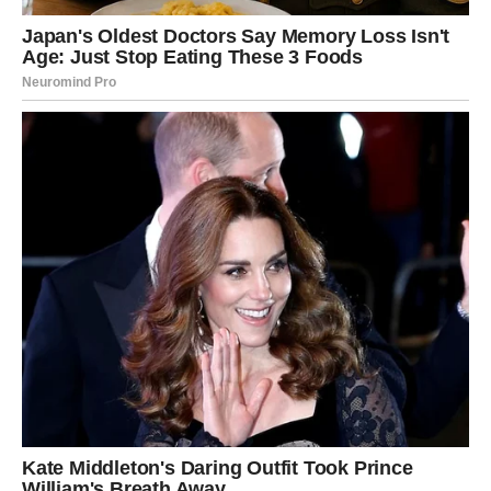
Zvijezde vam šalju još jedno upozorenje.
Ovog vikenda mogli biste burno reagovati na nešto što
vas povrijedi ili razočara.
Pokušajte ne donositi velike odluke u trenutku ljutnje.
Jedna impulzivna reakcija mogla bi vam kasnije donijeti
kajanje.
Dajte sebi vremena da razmislite prije nego što nešto
kažete ili uradite.
OVAJ VIKEND DONOSI VAŽNU
PREKRETNICU