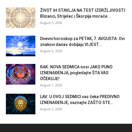
ŽIVOT IH STAVLJA NA TEST IZDRŽLJIVOSTI:
Blizanci, Strijelac i Škorpija moraće...
August 5, 2026
Dnevni horoskop za PETAK, 7. AVGUSTA: Ovi
znakovi danas dobijaju VIJEST...
August 6, 2026
RAK: NOVA SEDMICA nosi JAKO PUNO
IZNENAĐENJA, pogledajte ŠTA VAS
OČEKUJE!
August 1, 2026
LAV: U OVOJ SEDMICI vas čeka PREDIVNO
IZNENAĐENJE, saznajte ZAŠTO STE...
August 2, 2026