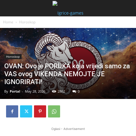
Home
Horoskop
Horoskop
OVAN: Ovo je PORUKA koja vrijedi samo za
VAS ovog VIKENDA NEMOJTE JE
IGNORIRATI!
By
Portal
-
May 28, 2026
2862
0
Oglasi - Advertisement