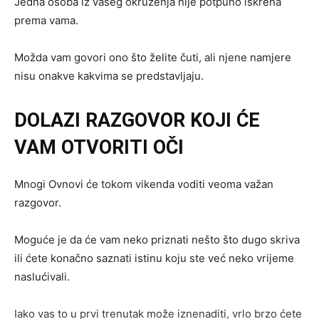
Jedna osoba iz vašeg okruženja nije potpuno iskrena
prema vama.
Možda vam govori ono što želite čuti, ali njene namjere
nisu onakve kakvima se predstavljaju.
DOLAZI RAZGOVOR KOJI ĆE
VAM OTVORITI OČI
Mnogi Ovnovi će tokom vikenda voditi veoma važan
razgovor.
Moguće je da će vam neko priznati nešto što dugo skriva
ili ćete konačno saznati istinu koju ste već neko vrijeme
naslućivali.
Iako vas to u prvi trenutak može iznenaditi, vrlo brzo ćete