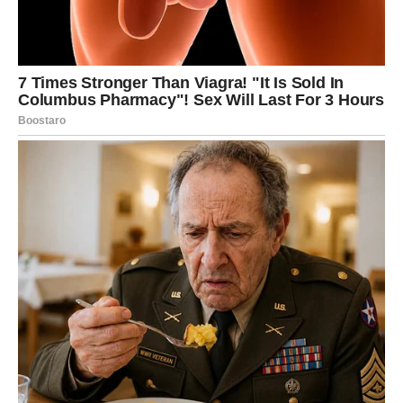
Kada je ljubav u pitanju, ovog vikenda ćete mnogo jasnije
vidjeti šta želite.
Ako ste slobodni, moguće je poznanstvo sa osobom koja
će vas odmah privući svojom energijom i načinom
komunikacije.
Ako ste zauzeti, pred vama je razgovor koji bi mogao
promijeniti odnos sa voljenom osobom.
Važno je da ovog puta ne krijete emocije.
Recite ono što osjećate.
NE DONOSITE ODLUKE U
LJUTNJI