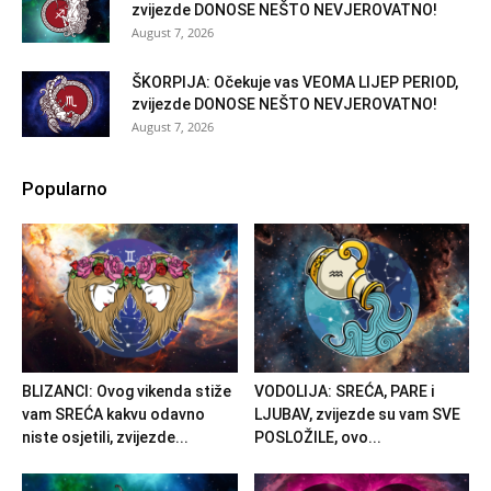
zvijezde DONOSE NEŠTO NEVJEROVATNO!
August 7, 2026
ŠKORPIJA: Očekuje vas VEOMA LIJEP PERIOD,
zvijezde DONOSE NEŠTO NEVJEROVATNO!
August 7, 2026
Popularno
BLIZANCI: Ovog vikenda stiže
VODOLIJA: SREĆA, PARE i
vam SREĆA kakvu odavno
LJUBAV, zvijezde su vam SVE
niste osjetili, zvijezde...
POSLOŽILE, ovo...