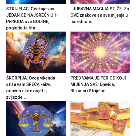
STRIJELAC: Očekuje vas
LJUBAVNA MAGIJA STIŽE: Za
JEDAN OD NAJSREĆNIJIH
OVE znakove se sve mijenja u
PERIODA ove GODINE,
narednom...
pogledajte šta...
ŠKORPIJA: Ovog vikenda
PRED VAMA JE PERIOD KOJI
stiže vam SREĆA kakvu
MIJENJA SVE: Djevica,
odavno niste osjetili,
Blizanci i Strijelac...
zvijezde...