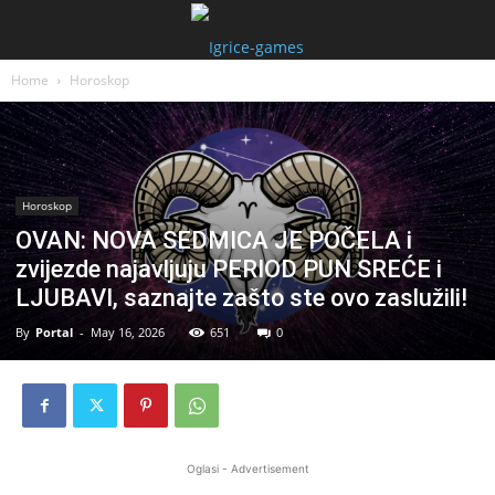
Home
Horoskop
Horoskop
OVAN: NOVA SEDMICA JE POČELA i
zvijezde najavljuju PERIOD PUN SREĆE i
LJUBAVI, saznajte zašto ste ovo zaslužili!
By
Portal
-
May 16, 2026
651
0
Oglasi - Advertisement