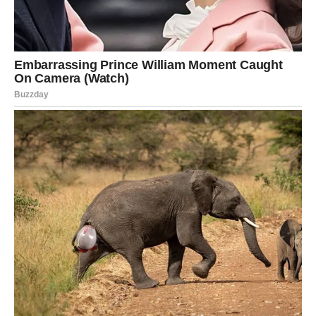
Među njima postoji jedna koja bi mogla imati dugoročno
pozitivan uticaj na vašu finansijsku budućnost.
Nemojte potcjenjivati male početke jer upravo iz njih
često nastaju najveći uspjesi.
Posao donosi priznanje i
napredak
Na profesionalnom planu očekuju vas veoma zanimljiva
dešavanja. Vaša energija, odlučnost i spremnost da
preuzmete odgovornost sada će biti više primijećeni
nego ranije.
Moguće je da ćete dobiti priliku da pokažete svoje
sposobnosti na način koji ostavlja snažan utisak na ljude
iz poslovnog okruženja.