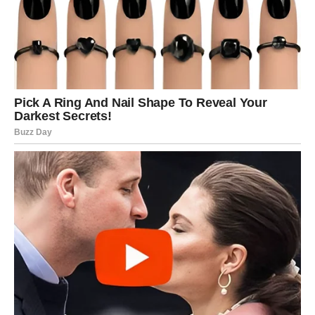
Jedna prilika može promijeniti
mnogo toga
Nova sedmica donosi vam mogućnost da napravite važan
korak naprijed. Možda će u početku djelovati kao obična
ponuda ili razgovor, ali kasnije ćete shvatiti koliko je taj
trenutak bio značajan.
Ovnovi često brzo donose odluke, ali ovoga puta zvijezde
vam savjetuju da pažljivo sagledate sve mogućnosti koje
se budu pojavljivale.