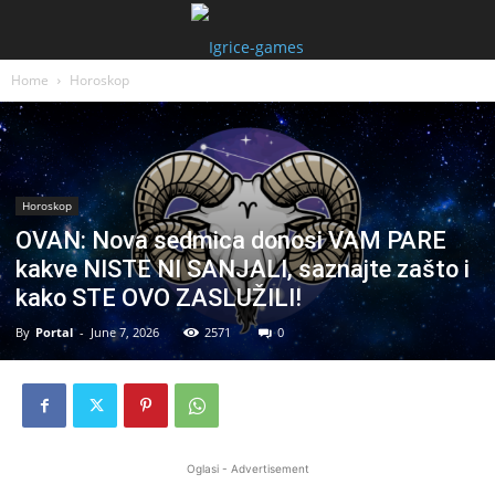
Home
Horoskop
Horoskop
OVAN: Nova sedmica donosi VAM PARE
kakve NISTE NI SANJALI, saznajte zašto i
kako STE OVO ZASLUŽILI!
By
Portal
-
June 7, 2026
2571
0
Oglasi - Advertisement