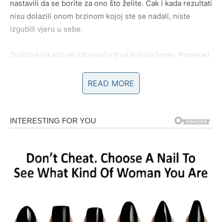
nastavili da se borite za ono što želite. Čak i kada rezultati
nisu dolazili onom brzinom kojoj ste se nadali, niste
izgubili vjeru u sebe.
Sudbina nikada ne zaboravlja trud koji ulažemo. Ponekad
nagrada ne dolazi odmah, ali uvijek pronađe put do onih
koji je zaista zaslužuju.
READ MORE
Upravo zato zvijezde sada pokazuju da ulazite u fazu
tokom koje ćete početi da ubirate plodove svega što ste
radili u prethodnom periodu.