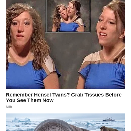
koliko se situacija mijenja u vašu korist. Prilike koje
dolaze imaju potencijal da donesu ne samo kratkoročnu
korist, već i dugoročnu stabilnost.
Dragi Ovnovi, nova sedmica donosi vam pare kakve niste
ni sanjali i prilike koje mogu promijeniti mnogo toga
nabolje. Zvijezde pokazuju da se otvaraju vrata uspjeha,
da dolaze važni finansijski pomaci i da ćete konačno
osjetiti da se trud isplatio. Ono što vas posebno raduje
jeste činjenica da ovo nije kraj srećnih dešavanja.
Naprotiv, sve što sada dolazi samo je početak jednog
mnogo uspješnijeg i bogatijeg perioda života.