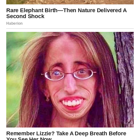
Ako razmišljate o promjeni posla, dodatnom angažmanu
ili pokretanju vlastitog projekta, pred vama su veoma
povoljni znakovi.
Zvijezde pokazuju da je sada vrijeme kada treba vjerovati
svojim idejama jer one imaju potencijal da vam donesu
veoma lijepe rezultate.
Ljubav prati uspjeh
Iako će finansije i posao biti u prvom planu, ni ljubavni
život neće ostati po strani. Slobodni Ovnovi mogli bi
upoznati osobu koja ih inspiriše i motiviše da gledaju
optimističnije na budućnost.
Za zauzete pripadnike ovog znaka dolazi period tokom