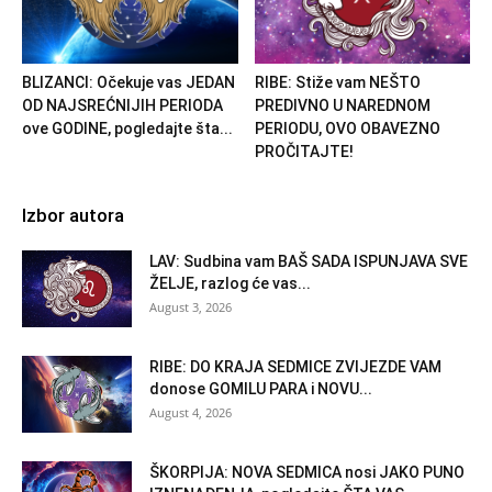
BLIZANCI: Očekuje vas JEDAN
RIBE: Stiže vam NEŠTO
OD NAJSREĆNIJIH PERIODA
PREDIVNO U NAREDNOM
ove GODINE, pogledajte šta...
PERIODU, OVO OBAVEZNO
PROČITAJTE!
Izbor autora
LAV: Sudbina vam BAŠ SADA ISPUNJAVA SVE
ŽELJE, razlog će vas...
August 3, 2026
RIBE: DO KRAJA SEDMICE ZVIJEZDE VAM
donose GOMILU PARA i NOVU...
August 4, 2026
ŠKORPIJA: NOVA SEDMICA nosi JAKO PUNO