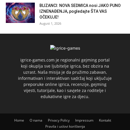
BLIZANCI: NOVA SEDMICA nosi JAKO PUNO
IZNENAĐENJA, pogledajte ŠTA VAS
OČEKUJE!
August 1, 2026
igrice-games.com je regionalni gejming portal
koji okuplja sve ljubitelje igrica, bez obzira na
uzrast. Naša misija je da pružimo zabavan,
informativan i interaktivan sadržaj koji uključuje
preporuke online igrica, recenzije, gejming
vijesti, tutorijale, kao i savjete za roditelje i
edukativne igre za djecu.
Home
O nama
Privacy Policy
Impressum
Kontakt
Pravila i uslovi korištenja