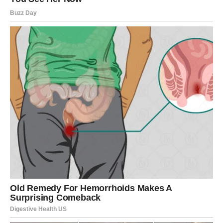
kojeg će partner pokazati mnogo više podrške i
razumijevanja.
Kada se čovjek osjeća uspješno i zadovoljno, mnogo
lakše prenosi pozitivnu energiju na ljude koje voli.
Upravo to će se dogoditi i vama tokom narednih dana.
Zvijezde poručuju da je ovo tek
početak finansijskog uspona
Najvažnija poruka za Ovnove jeste da novac koji dolazi
nije slučajnost. On predstavlja potvrdu da ste bili spremni
da radite, rizikujete i nastavite dalje čak i onda kada je
bilo teško.
Pred vama su dani tokom kojih ćete mnogo jasnije vidjeti