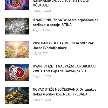
IZNENAĐENJA, pogledajte ŠTA VAS
OČEKUJE!
August 1, 2026
U NAREDNIH 72 SATA: Stare nejasnoće se
razilaze, a ostaje ISTINA...
August 3, 2026
PRVI DAN AVGUSTA MIJENJA SVE: Rak,
Jarac i Vodolija ulaze u...
July 31, 2026
OVAN: STIŽE TI NAJVAŽNIJA PORUKA U
ŽIVOTU od zvijezda, saznaj ZAŠTO!
August 1, 2026
NOVAC STIŽE NEOČEKIVANO: Ovi znakovi
dobijaju priliku koju NE BI TREBALO...
August 4, 2026