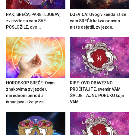
RAK: SREĆA, PARE i LJUBAV,
DJEVICA: Ovog vikenda stiže
zvijezde su vam SVE
vam SREĆA kakvu odavno
POSLOŽILE, ovo...
niste osjetili, zvijezde...
HOROSKOP SREĆE: Ovim
RIBE: OVO OBAVEZNO
znakovima zvijezde u
PROČITAJTE, svemir VAM
narednom periodu
ŠALJE TAJNU PORUKU koja
ispunjavaju želje za...
VAM...