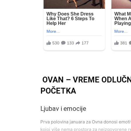
OVAN – VREME ODLUČNO
POČETKA
Ljubav i emocije
Prva polovina januara za Ovna donosi emotiv
kojoj više nema prostora za neizgovorene r