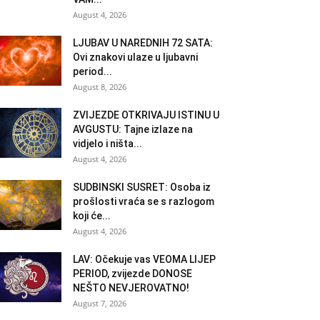
August 4, 2026
LJUBAV U NAREDNIH 72 SATA:
Ovi znakovi ulaze u ljubavni
period...
August 8, 2026
ZVIJEZDE OTKRIVAJU ISTINU U
AVGUSTU: Tajne izlaze na
vidjelo i ništa...
August 4, 2026
SUDBINSKI SUSRET: Osoba iz
prošlosti vraća se s razlogom
koji će...
August 4, 2026
LAV: Očekuje vas VEOMA LIJEP
PERIOD, zvijezde DONOSE
NEŠTO NEVJEROVATNO!
August 7, 2026