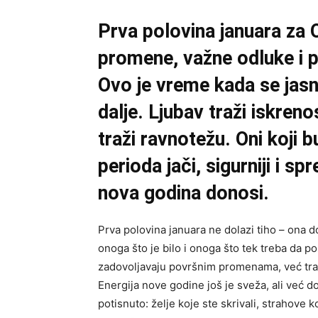
Prva polovina januara za 
promene, važne odluke i p
Ovo je vreme kada se jasno
dalje. Ljubav traži iskreno
traži ravnotežu. Oni koji b
perioda jači, sigurniji i s
nova godina donosi.
Prva polovina januara ne dolazi tiho – ona 
onoga što je bilo i onoga što tek treba da 
zadovoljavaju površnim promenama, već tr
Energija nove godine još je sveža, ali već d
potisnuto: želje koje ste skrivali, strahove k