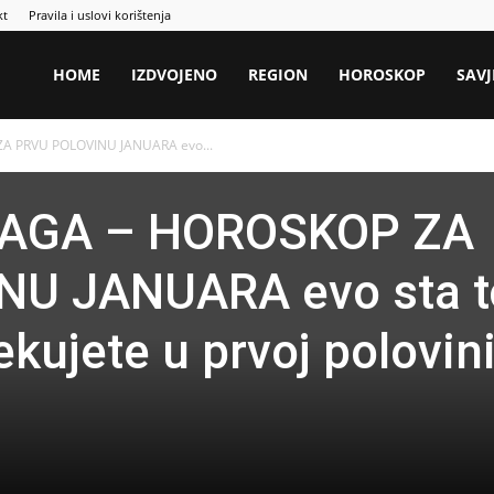
kt
Pravila i uslovi korištenja
HOME
IZDVOJENO
REGION
HOROSKOP
SAVJ
ZA PRVU POLOVINU JANUARA evo...
 VAGA – HOROSKOP ZA
NU JANUARA evo sta t
kujete u prvoj polovin