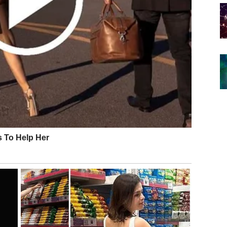
 prilika koja vas stavlja u povoljniji položaj. Ključ
.
teva odgovornost. Mogući su manji iznenadni troškovi, ali
ji trud. Ovo je dobar period za planiranje budžeta,
iljeva za celu godinu. Ne rasipajte energiju ni novac –
ednost.
i puni snage, a povremeno iscrpljeni. Važno je da
vođenje novih rutina, fizičke aktivnosti ili promene
entalno – ovo je period buđenja samopouzdanja i