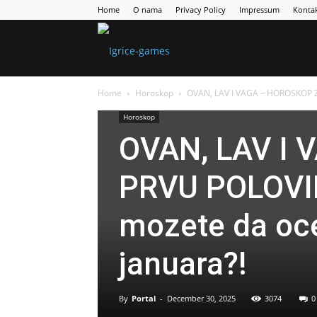
Home
O nama
Privacy Policy
Impressum
Konta
Games
Home
Horoskop
OVAN, LAV I VAGA – HOROSKOP 
Portal
Horoskop
OVAN, LAV I
PRVU POLOVI
mozete da oce
januara?!
By
Portal
-
December 30, 2025
3074
0