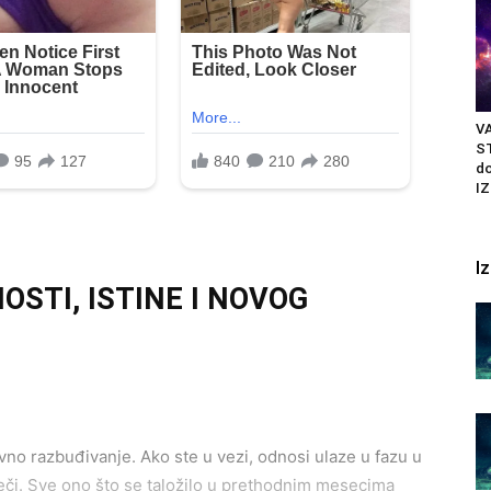
VA
ST
do
IZ
I
STI, ISTINE I NOVOG
no razbuđivanje. Ako ste u vezi, odnosi ulaze u fazu u
eči. Sve ono što se taložilo u prethodnim mesecima