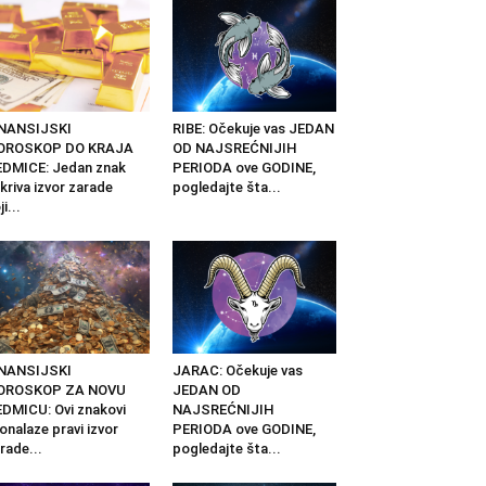
INANSIJSKI
RIBE: Očekuje vas JEDAN
OROSKOP DO KRAJA
OD NAJSREĆNIJIH
DMICE: Jedan znak
PERIODA ove GODINE,
kriva izvor zarade
pogledajte šta...
ji...
INANSIJSKI
JARAC: Očekuje vas
OROSKOP ZA NOVU
JEDAN OD
DMICU: Ovi znakovi
NAJSREĆNIJIH
onalaze pravi izvor
PERIODA ove GODINE,
rade...
pogledajte šta...