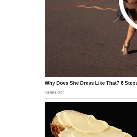
U narednim danima dolazi razgovor, ponuda ili
uspeha je u disciplini – jer talenat već imate
Finansije
Finansijska situacija se stabilizuje, ali zah
i priliv novca koji dolazi kao nagrada za rani
vraćanje dugova i postavljanje finansijskih c
fokusirajte se na ono što ima dugoročnu vr
Zdravlje i lični rast
Energija je promenljiva. Povremeno ćete bit
slušate telo i ne ignorišete signale umora. U
ishrane može imati vrlo pozitivan efekat. M
povratka vere u sebe.