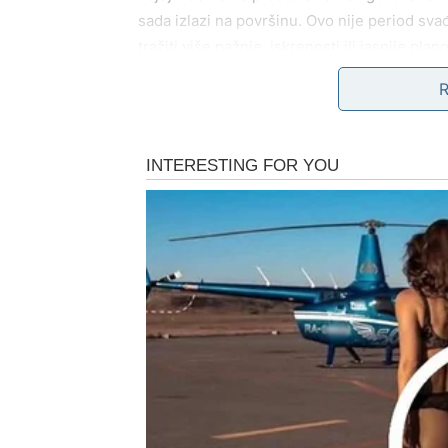
sada izlazi na površinu. Ovo nije period sv
tražiti više pažnje, iskrenosti ili jasnije pl
produbljuje. Ako je veza na staklenim nogama
Slobodni Ovnovi imaju jaku potrebu da se p
poznanstvo koje dolazi neočekivano, ali vrl
već susret koji pokreće emocije i menja način
samo ako joj vi to dozvolite.
Posao i karijera
Na poslovnom planu, Ovan ulazi u period vel
pametno planiranje. Možete osetiti pritisak
žurite bez jasne strategije. Ako razmišljate
se rađaju ideje, ali realizacija dolazi nešto k
Autoriteti vas primećuju. Vaš trud nije proš