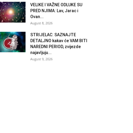
VELIKE I VAŽNE ODLUKE SU
PRED NJIMA: Lav, Jarac i
Ovan...
August 8, 2026
STRIJELAC: SAZNAJTE
DETALJNO kakav će VAM BITI
NAREDNI PERIOD, zvijezde
najavljuju...
August 9, 2026