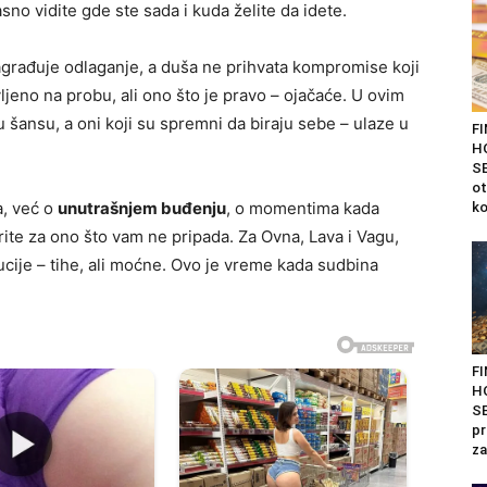
asno vidite gde ste sada i kuda želite da idete.
agrađuje odlaganje, a duša ne prihvata kompromise koji
avljeno na probu, ali ono što je pravo – ojačaće. U ovim
ju šansu, a oni koji su spremni da biraju sebe – ulaze u
F
H
SE
ot
a, već o
unutrašnjem buđenju
, o momentima kada
ko
orite za ono što vam ne pripada. Za Ovna, Lava i Vagu,
ucije – tihe, ali moćne. Ovo je vreme kada sudbina
F
H
SE
pr
za