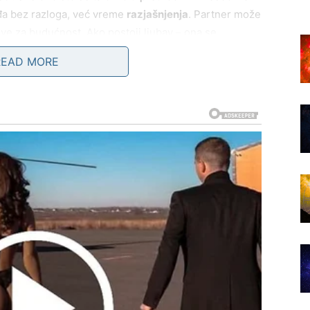
ađa bez razloga, već vreme
razjašnjenja
. Partner može
anove za budućnost. Ako postoji ljubav – ona se
 – istina će to pokazati.
READ MORE
onovo osete živo, zaljubljeno i viđeno. Moguće je novo
o snažno, gotovo sudbinski. Ovo nije površna priča –
 na koji gledate na ljubav. Prošlost se povlači, ali
ikih odluka. Prva polovina januara traži
hrabrost
, ali i
 da ubrzate neke procese, ali zvezde savetuju da ne
 o promeni posla, pravca ili projekta – ovo je vreme kada
asnije.
ao nezapaženo, čak i ako do sada niste dobijali potvrdu.