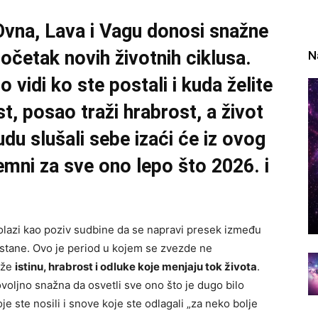
Ovna, Lava i Vagu donosi snažne
očetak novih životnih ciklusa.
N
 vidi ko ste postali i kuda želite
st, posao traži hrabrost, a život
udu slušali sebe izaći će iz ovog
premni za sve ono lepo što 2026. i
dolazi kao poziv sudbine da se napravi presek između
postane. Ovo je period u kojem se zvezde ne
aže
istinu, hrabrost i odluke koje menjaju tok života
.
ovoljno snažna da osvetli sve ono što je dugo bilo
oje ste nosili i snove koje ste odlagali „za neko bolje