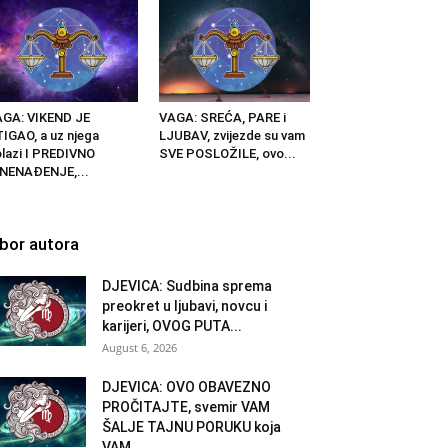
GA: VIKEND JE
VAGA: SREĆA, PARE i
IGAO, a uz njega
LJUBAV, zvijezde su vam
lazi I PREDIVNO
SVE POSLOŽILE, ovo...
NENAĐENJE,...
zbor autora
DJEVICA: Sudbina sprema
preokret u ljubavi, novcu i
karijeri, OVOG PUTA...
August 6, 2026
DJEVICA: OVO OBAVEZNO
PROČITAJTE, svemir VAM
ŠALJE TAJNU PORUKU koja
VAM...