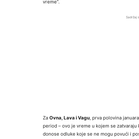
vreme“.
Sadržaj 
Za
Ovna, Lava i Vagu
, prva polovina januar
period – ovo je vreme u kojem se zatvaraju 
donose odluke koje se ne mogu povući i post