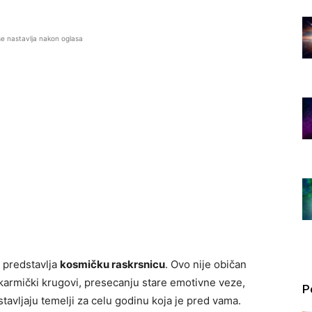
se nastavlja nakon oglasa
a predstavlja
kosmičku raskrsnicu
. Ovo nije običan
karmički krugovi, presecanju stare emotivne veze,
P
avljaju temelji za celu godinu koja je pred vama.