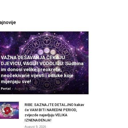
ajnovije
VAŽNA DEŠAVANJA ČEKAJU
DJEVICU, VAGU I VODOLIJU: Sudbina
im donosi velike preokrete,
neočekivane vijesti i odluke koje
mijenjaju sve!
Portal
-
August 9, 2026
RIBE: SAZNAJTE DETALJNO kakav
će VAM BITI NAREDNI PERIOD,
zvijezde najavljuju VELIKA
IZNENAĐENJA!
August 9, 2026