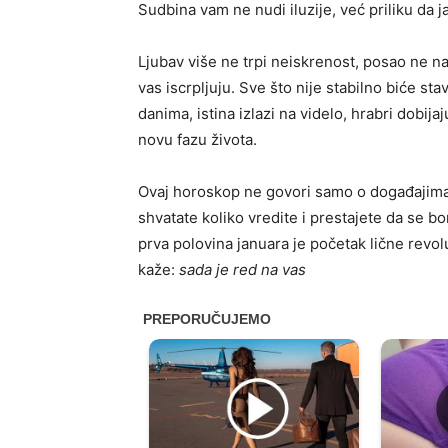
Sudbina vam ne nudi iluzije, već priliku da j
Ljubav više ne trpi neiskrenost, posao ne n
vas iscrpljuju. Sve što nije stabilno biće st
danima, istina izlazi na videlo, hrabri dobija
novu fazu života.
Ovaj horoskop ne govori samo o događajim
shvatate koliko vredite i prestajete da se b
prva polovina januara je početak lične revol
kaže:
sada je red na vas