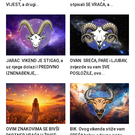
VIJEST, a drugi...
otpisali SE VRAĆA, a...
JARAC: VIKEND JE STIGAO, a
OVAN: SREĆA, PARE i LJUBAV,
uz njega dolazi I PREDIVNO
zvijezde su vam SVE
IZNENAĐENJE,...
POSLOŽILE, ovo...
OVIM ZNAKOVIMA SE BIVŠI
BIK: Ovog vikenda stiže vam