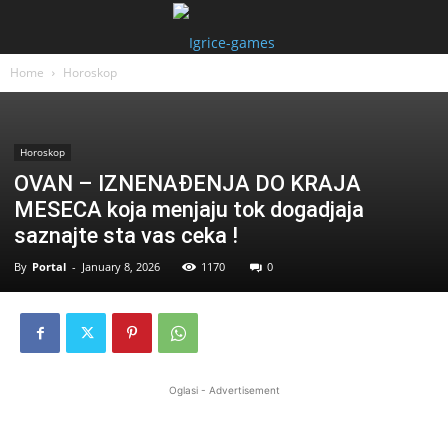
Home
Horoskop
Horoskop
OVAN – IZNENAĐENJA DO KRAJA
MESECA koja menjaju tok dogadjaja
saznajte sta vas ceka !
By
Portal
-
January 8, 2026
1170
0
Oglasi - Advertisement