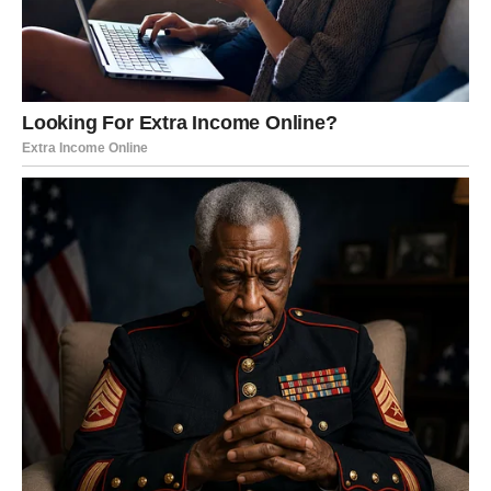
izbaci iz ravnoteže – na pozitivan način. Ovaj susret može
biti brz, intenzivan i obojen snažnom privlačnošću, ali i
osećajem da se poznajete „odnekud“. Takvi susreti često
nose karmičku notu i dolaze da vas nauče važnu lekciju o
ljubavi, hrabrosti i poverenju.
Ako ste u vezi, iznenađenja dolaze kroz razgovore koji se
više ne mogu odlagati. Istine izlaze na videlo – ono što je
gurano pod tepih sada traži pažnju. Za neke parove ovo
znači produbljivanje odnosa, jačanje poverenja i
donošenje važnih odluka o budućnosti. Za druge, može
značiti shvatanje da je vreme da se krene različitim
putevima. I jedno i drugo je oslobađajuće, jer donosi kraj
neizvesnosti.
Posebno je važno da Ovnovi do kraja meseca budu
iskreni – prvo prema sebi, a zatim i prema drugima. Laži i