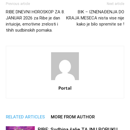
Previous article
Next article
RIBE DNEVNI HOROSKOP ZA 8.
BIK – IZNENAĐENJA DO
JANUAR 2026 za Ribe je dan
KRAJA MESECA nista vise nije
intuicije, emotivne zrelosti i
kako je bilo spremite se !
tihih sudbinskih pomaka.
Portal
RELATED ARTICLES
MORE FROM AUTHOR
RIBE: Sudbina šalje TAJNU PORUKU