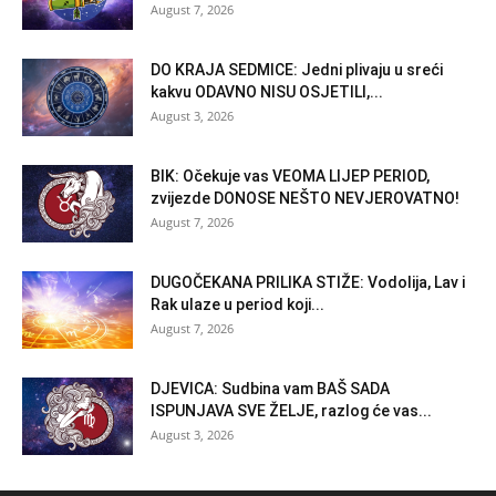
August 7, 2026
DO KRAJA SEDMICE: Jedni plivaju u sreći
kakvu ODAVNO NISU OSJETILI,...
August 3, 2026
BIK: Očekuje vas VEOMA LIJEP PERIOD,
zvijezde DONOSE NEŠTO NEVJEROVATNO!
August 7, 2026
DUGOČEKANA PRILIKA STIŽE: Vodolija, Lav i
Rak ulaze u period koji...
August 7, 2026
DJEVICA: Sudbina vam BAŠ SADA
ISPUNJAVA SVE ŽELJE, razlog će vas...
August 3, 2026