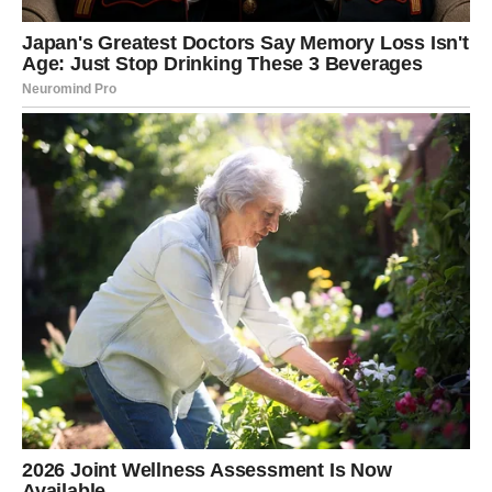
poluistine sada se brzo razotkrivaju.
Posao i karijera – prilika koja
dolazi kada je najmanje očekujete
Na poslovnom planu, Ovnovi mogu doživeti iznenađenje
koje menja njihov profesionalni pravac. To može biti
ponuda za novi posao, unapređenje, priznanje ili čak ideja
o samostalnom projektu koja se odjednom čini
ostvarivom. Mnogi Ovnovi će shvatiti da više ne žele da
rade pod pritiskom koji ih guši, već traže slobodu,
autonomiju i smisao.
Ako ste u potrazi za poslom ili promenom, kraj meseca
donosi vest koja vas raduje, ali i izaziva strah – jer svaka
promena nosi nepoznato. Međutim, zvezde poručuju da