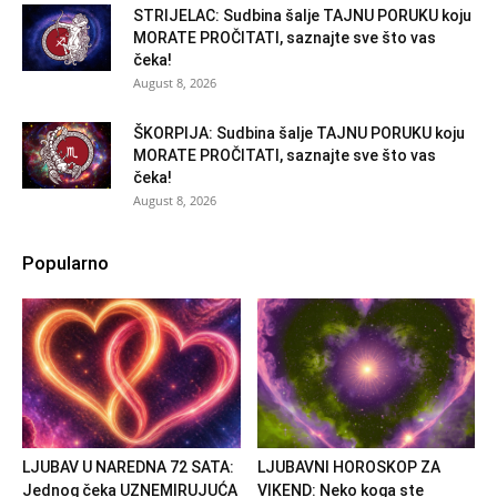
STRIJELAC: Sudbina šalje TAJNU PORUKU koju
MORATE PROČITATI, saznajte sve što vas
čeka!
August 8, 2026
ŠKORPIJA: Sudbina šalje TAJNU PORUKU koju
MORATE PROČITATI, saznajte sve što vas
čeka!
August 8, 2026
Popularno
LJUBAV U NAREDNA 72 SATA:
LJUBAVNI HOROSKOP ZA
Jednog čeka UZNEMIRUJUĆA
VIKEND: Neko koga ste