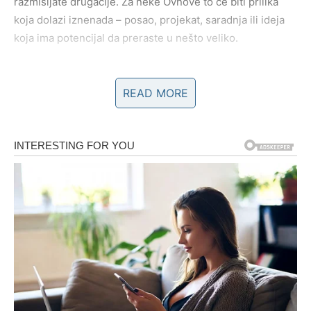
razmišljate drugačije. Za neke Ovnove to će biti prilika
koja dolazi iznenada – posao, projekat, saradnja ili ideja
koja ima potencijal da preraste u nešto veliko.
Za druge, iznenađenje dolazi kroz raskid sa starim
obrascima. Možda ćete shvatiti da više ne želite isto što i
READ MORE
ranije, da su vam se prioriteti promenili i da je vreme da
zatvorite jedno poglavlje bez griže savesti. Iako u prvi
mah može delovati stresno, ovo oslobađanje donosi
olakšanje i jasnoću.
Ljubav – sudbinski susreti i istine
koje se ne mogu sakriti
Na ljubavnom planu, Ovnovima kraj meseca donosi
snažne emocije i neočekivane obrate. Ako ste slobodni,
vrlo je moguće da se pojavi osoba koja vas potpuno