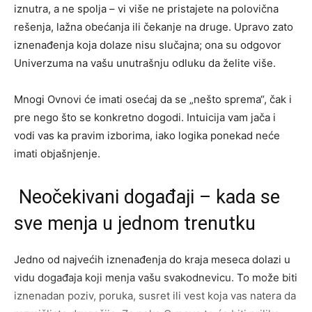
iznutra, a ne spolja – vi više ne pristajete na polovična
rešenja, lažna obećanja ili čekanje na druge. Upravo zato
iznenađenja koja dolaze nisu slučajna; ona su odgovor
Univerzuma na vašu unutrašnju odluku da želite više.
Mnogi Ovnovi će imati osećaj da se „nešto sprema“, čak i
pre nego što se konkretno dogodi. Intuicija vam jača i
vodi vas ka pravim izborima, iako logika ponekad neće
imati objašnjenje.
Neočekivani događaji – kada se
sve menja u jednom trenutku
Jedno od najvećih iznenađenja do kraja meseca dolazi u
vidu događaja koji menja vašu svakodnevicu. To može biti
iznenadan poziv, poruka, susret ili vest koja vas natera da