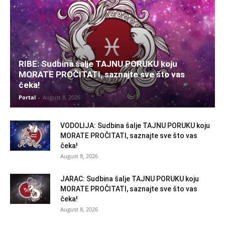
RIBE: Sudbina šalje TAJNU PORUKU koju
MORATE PROČITATI, saznajte sve što vas
čeka!
Portal
-
August 8, 2026
VODOLIJA: Sudbina šalje TAJNU PORUKU koju
MORATE PROČITATI, saznajte sve što vas
čeka!
August 8, 2026
JARAC: Sudbina šalje TAJNU PORUKU koju
MORATE PROČITATI, saznajte sve što vas
čeka!
August 8, 2026