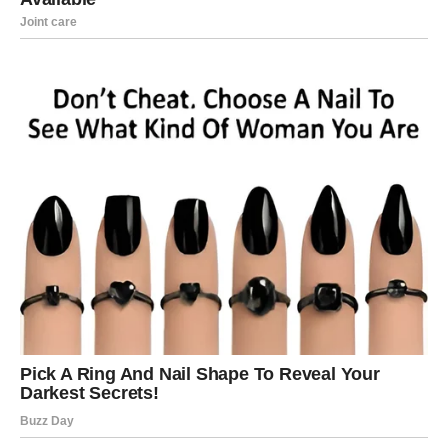
se ne povlačite. Ono što vam dolazi ima potencijal da vam
dugoročno donese stabilnost i zadovoljstvo.
Za one koji već rade, moguće je iznenadno priznanje ili
zadatak koji vam daje priliku da se dokažete. Nemojte
sumnjati u sebe – vaša energija i inicijativa sada dolaze
do izražaja.
Finansije – neočekivan priliv ili
pametna odluka
Finansijski segment takođe nosi iznenađenja. To može
biti novac koji dolazi iz neočekivanog izvora – bonus,
povraćaj, pomoć ili dobitak. Iako neće svi Ovnovi doživeti
veliki priliv, većina će primetiti poboljšanje ili barem