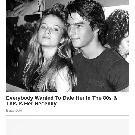
jasniju sliku o tome kako da upravlja svojim resursima.
Važno je da do kraja meseca budete mudri sa novcem.
Iznenadni troškovi su mogući, ali i prilike za pametne
investicije. Ako razmišljate o ulaganju ili kupovini, slušajte
intuiciju, ali ne zanemarujte realnost.
Duhovni aspekt – znakovi, snovi i
poruke
Mnogi Ovnovi će do kraja meseca primećivati znakove –
ponavljajuće brojeve, snove koji deluju snažno i
simbolično, osećaj da vas nešto vodi. Ovo nije slučajno.
Univerzum pokušava da vam skrene pažnju na pravac
kojim treba da idete. Obratite pažnju na ono što vam se
ponavlja – u mislima, razgovorima, susretima.