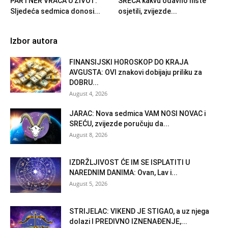
PARTNER VRAĆA U ŽIVOT:
SREĆA kakvu odavno niste
Sljedeća sedmica donosi...
osjetili, zvijezde...
Izbor autora
FINANSIJSKI HOROSKOP DO KRAJA
AVGUSTA: OVI znakovi dobijaju priliku za
DOBRU...
August 4, 2026
JARAC: Nova sedmica VAM NOSI NOVAC i
SREĆU, zvijezde poručuju da...
August 8, 2026
IZDRŽLJIVOST ĆE IM SE ISPLATITI U
NAREDNIM DANIMA: Ovan, Lav i...
August 5, 2026
STRIJELAC: VIKEND JE STIGAO, a uz njega
dolazi I PREDIVNO IZNENAĐENJE,...