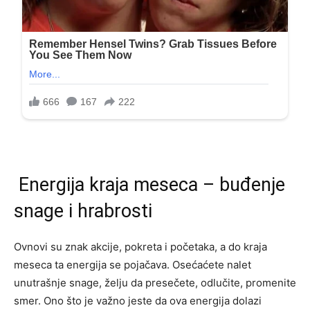
Energija kraja meseca – buđenje
snage i hrabrosti
Ovnovi su znak akcije, pokreta i početaka, a do kraja
meseca ta energija se pojačava. Osećaćete nalet
unutrašnje snage, želju da presečete, odlučite, promenite
smer. Ono što je važno jeste da ova energija dolazi