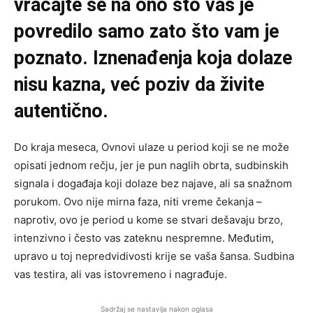
vraćajte se na ono što vas je
povredilo samo zato što vam je
poznato. Iznenađenja koja dolaze
nisu kazna, već poziv da živite
autentično.
Do kraja meseca, Ovnovi ulaze u period koji se ne može
opisati jednom rečju, jer je pun naglih obrta, sudbinskih
signala i događaja koji dolaze bez najave, ali sa snažnom
porukom. Ovo nije mirna faza, niti vreme čekanja –
naprotiv, ovo je period u kome se stvari dešavaju brzo,
intenzivno i često vas zateknu nespremne. Međutim,
upravo u toj nepredvidivosti krije se vaša šansa. Sudbina
vas testira, ali vas istovremeno i nagrađuje.
Sadržaj se nastavlja nakon oglasa