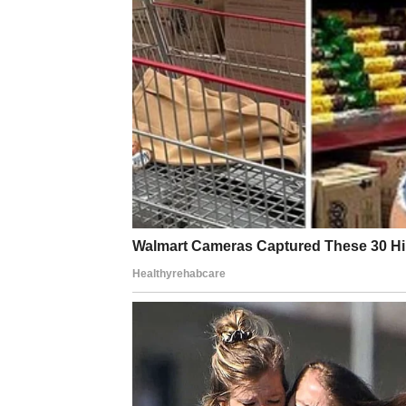
Ovo je mesec u kojem Ovnovi shvataju da 
toga dolazi osećaj smirenosti, čak i sigurno
možeš
.
Mnogi Ovnovi će tokom februara doneti važne
tamo gde jesi ili krenuti dalje, da li nastavi
nije „odustajanje“, već
mudrost
.
POSAO, NOVAC I ODGO
KOJI SU IZDRŽALI
Na poslovnom i finansijskom planu, februar
Ovo nije mesec naglih dobitaka, ali jeste 
radio, trudio se, ulagao energiju bez trenut
Mogući su: