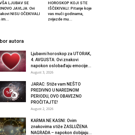
IVŠA LJUBAV SE
HOROSKOP KOJI STE
ONOVO JAVLJA: Ovi
IŠČEKIVALI: Pitanje koje
akovi NISU OČEKIVALI
vas muči godinama,
 im...
zvijezde mu...
zbor autora
Ljubavni horoskop za UTORAK,
4. AVGUSTA: Ovi znakovi
napokon oslobađaju emocije...
August 3, 2026
JARAC: Stiže vam NEŠTO
PREDIVNO U NAREDNOM
PERIODU, OVO OBAVEZNO
PROČITAJTE!
August 2, 2026
KARMA NE KASNI: Ovim
znakovima stiže ZASLUŽENA
NAGRADA – napokon dobijaju...