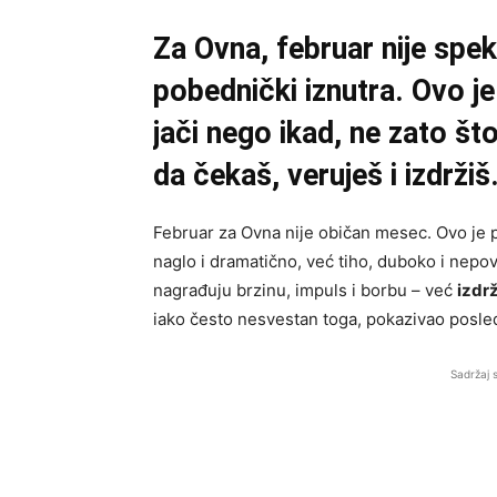
Za Ovna, februar nije spek
pobednički iznutra. Ovo j
jači nego ikad, ne zato št
da čekaš, veruješ i izdržiš
Februar za Ovna nije običan mesec. Ovo je 
naglo i dramatično, već tiho, duboko i nepo
nagrađuju brzinu, impuls i borbu – već
izdrž
iako često nesvestan toga, pokazivao posled
Sadržaj 