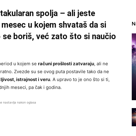
takularan spolja – ali jeste
e mesec u kojem shvataš da si
N
o se boriš, već zato što si naučio
.
period u kojem se
računi prošlosti zatvaraju
, ali ne
vratno. Zvezde su se ovog puta postavile tako da ne
ljivost, istrajnost i veru
. A upravo to je ono što si ti,
njih meseci, pa čak i godina.
se nastavlja nakon oglasa