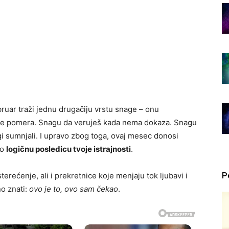
ebruar traži jednu drugačiju vrstu snage – onu
a ne pomera. Snagu da veruješ kada nema dokaza. Snagu
i sumnjali. I upravo zbog toga, ovaj mesec donosi
ao
logičnu posledicu tvoje istrajnosti
.
P
terećenje, ali i prekretnice koje menjaju tok ljubavi i
no znati:
ovo je to, ovo sam čekao
.