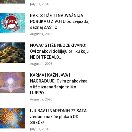
July 31, 2026
RAK: STIŽE TI NAJVAŽNIJA
PORUKA U ŽIVOTU od zvijezda,
saznaj ZAŠTO!
August 1, 2026
NOVAC STIŽE NEOČEKIVANO:
Ovi znakovi dobijaju priliku koju
NE BI TREBALO...
August 4, 2026
KARMA I KAŽNJAVA I
NAGRAĐUJE: Ovim znakovima
stiže iznenađenje toliko
LIJEPO...
August 2, 2026
LJUBAV U NAREDNIH 72 SATA:
Jedan znak će plakati OD
SREĆE!
July 31, 2026