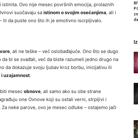
B
i istinita. Ovo nije mesec površnih emocija, prolaznih
P
e Ovnovi suočavaju sa
istinom o svojim osećanjima
, ali i
zn
da
 ili da puste ono što ih je emotivno iscrpljivalo.
I
ovore
, ali ne teške – već oslobađajuće. Ono što se dugo
o da bi se svađali, već da biste razumeli jedno drugo na
 da dokazuje svoju ljubav kroz borbu, inicijativu ili
t i uzajamnost
.
 biti mesec
obnove
, ali samo ako su obe strane
ađuju one Ovnovе koji su ostali verni, strpljivi i
at. Za neke parove, ovo je mesec odluke – ostajemo jači