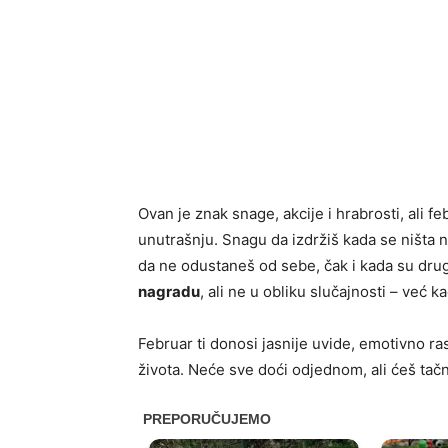
Ovan je znak snage, akcije i hrabrosti, ali f
unutrašnju. Snagu da izdržiš kada se ništ
da ne odustaneš od sebe, čak i kada su drug
nagradu
, ali ne u obliku slučajnosti – već k
Februar ti donosi jasnije uvide, emotivno ras
života. Neće sve doći odjednom, ali ćeš tač