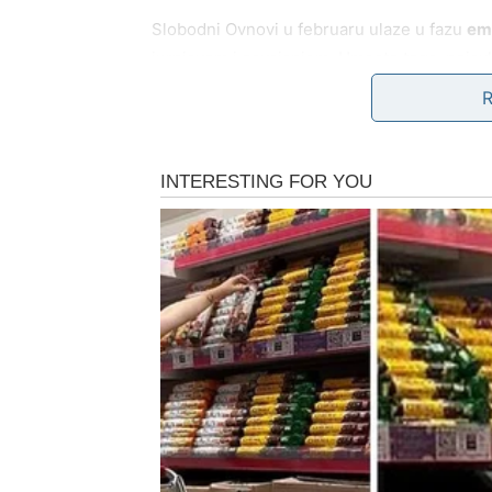
Slobodni Ovnovi u februaru ulaze u fazu
emo
jurnjavom i osvajanjem. Umesto toga, pojavl
ono što jesi. Ovo može biti nova osoba, ali i
sa drugačijom energijom, zreliji, svesniji, sp
Februar ti donosi mogućnost
sudbinskog s
obrasce. Ako tražiš isto što si tražio ranije 
drugačiju priču.
ŽIVOT I LIČNI RAZVOJ 
SHVATA KOLIKO JE OJA
Na životnom planu, februar je mesec
unutra
dramatične promene, ali iznutra se dešava n
kao pre. Više ne reaguješ isto. Ne boli te is