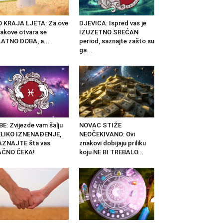
 KRAJA LJETA: Za ove
DJEVICA: Ispred vas je
akove otvara se
IZUZETNO SREĆAN
ATNO DOBA, a...
period, saznajte zašto su
ga...
BE: Zvijezde vam šalju
NOVAC STIŽE
ELIKO IZNENAĐENJE,
NEOČEKIVANO: Ovi
AZNAJTE šta vas
znakovi dobijaju priliku
AČNO ČEKA!
koju NE BI TREBALO...