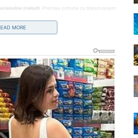
cionalne zrelosti
. Prestaje potreba za dokazivanjem,
juje se osoba koja ne traži da se boriš – već da budeš
sto tako može biti i neko iz prošlosti, neko ko se vraća
READ MORE
remniji.
usreta
, ali samo ako si spreman da pustiš stare
– dobićeš isto. Ako si se promenio – zvezde ti šalju
– MESEC U KOJEM OVAN
ČAO
šnje potvrde
. Možda spolja nećeš odmah videti
ešto mnogo važnije – shvataš da više nisi ista osoba
to. Ne moraš da se dokazuješ isto.