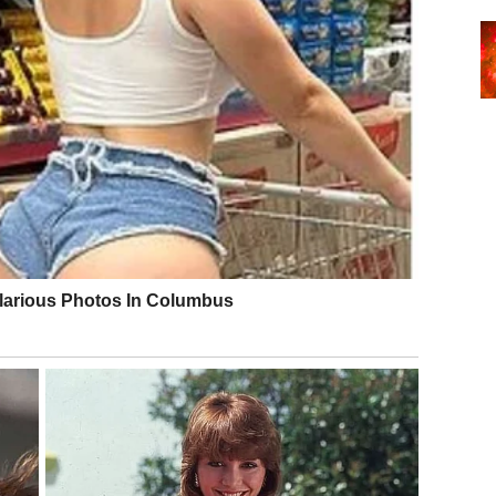
su
preživeli ono što su mislili da neće
. I upravo zbog
sti u neizvesnosti. Zvezde ti poručuju:
sada znaš da
 odluke vezane za lični pravac života – da li ostati
ti borbu ili promeniti pristup. Ključna reč ovog meseca
VORNOST – NAGRADA ZA ONE
 donosi
postepeno poboljšanje
, ali i testove strpljenja.
mesec u kojem se
otvaraju vrata stabilnosti
. Ovan koji je
ne nagrade – sada počinje da vidi rezultate.