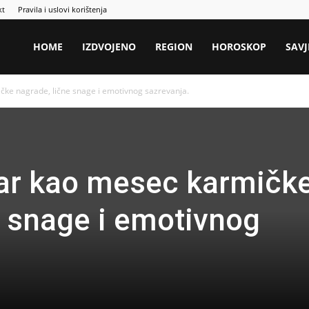
kt
Pravila i uslovi korištenja
HOME
IZDVOJENO
REGION
HOROSKOP
SAVJ
ke nagrade, lične snage i emotivnog sazrevanja.
ar kao mesec karmičk
e snage i emotivnog