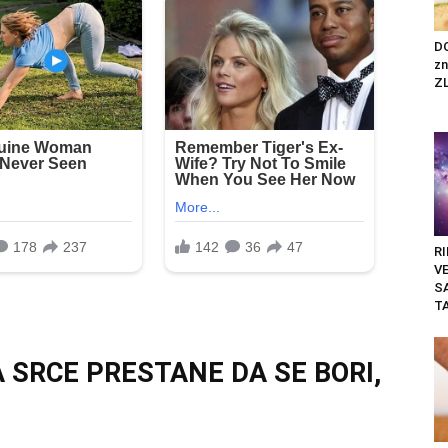
DO
zn
ZL
RI
V
S
T
 SRCE PRESTANE DA SE BORI,