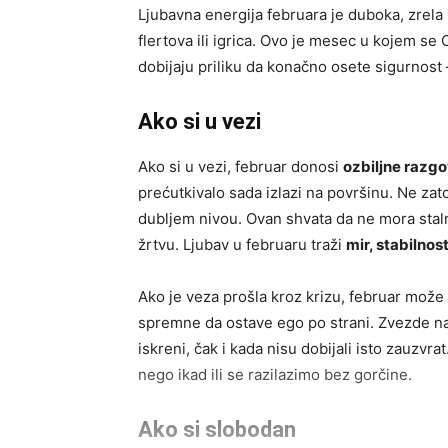
Ljubavna energija februara je duboka, zrela 
flertova ili igrica. Ovo je mesec u kojem s
dobijaju priliku da konačno osete sigurnost –
Ako si u vezi
Ako si u vezi, februar donosi
ozbiljne razg
prećutkivalo sada izlazi na površinu. Ne zat
dubljem nivou. Ovan shvata da ne mora stalno
žrtvu. Ljubav u februaru traži
mir, stabilnos
Ako je veza prošla kroz krizu, februar može
spremne da ostave ego po strani. Zvezde nagr
iskreni, čak i kada nisu dobijali isto zauzvr
nego ikad ili se razilazimo bez gorčine.
Ako si slobodan