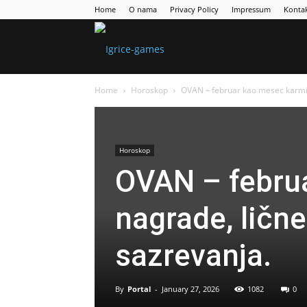
Home
O nama
Privacy Policy
Impressum
Konta
Games
Home
Horoskop
OVAN – februar kao mesec karmič
Portal
Horoskop
OVAN – febru
nagrade, ličn
sazrevanja.
By
Portal
-
January 27, 2026
1082
0