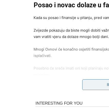
Posao i novac dolaze u fa
Kada su posao i finansije u pitanju, pred va
Zvijezde pokazuju da biste mogli dobiti važnu
vam vratiti vjeru da dolaze mnogo bolji dani.
Mnogi Ovnovi će konačno osjetiti finansijsko
isplaćivati.
Posebno će sreće imati oni koji planiraju n
promjenu.