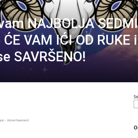
i vam NAJBOLJA SEDM
 ĆE VAM IĆI OD RUKE i
 se SAVRŠENO!
S
asi - Advertisement
O