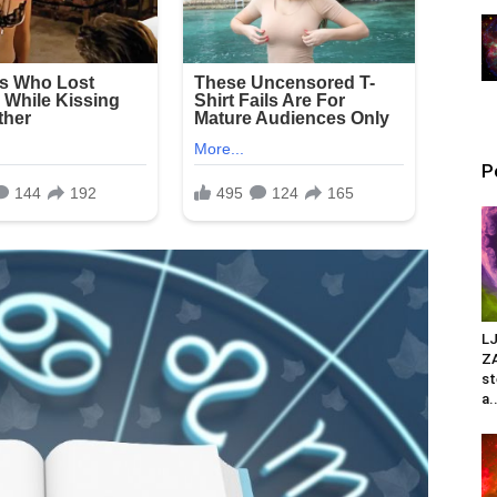
P
L
ZA
st
a.