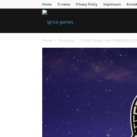
Home
O nama
Privacy Policy
Impressum
Konta
Games
Home
Horoskop
OVAN: Dolazi vam NAJBOLJA SEDM
Portal