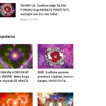
ŠKORPIJA: Sudbina šalje TAJNU
PORUKU koju MORATE PROČITATI,
saznajte sve što vas čeka!
August 8, 2026
opularno
JUBAVNI HOROSKOP
RIBE: Sudbina sprema
 VIKEND: Neko koga
preokret u ljubavi, novcu i
e otpisali SE VRAĆA,
karijeri, OVOG PUTA...
..