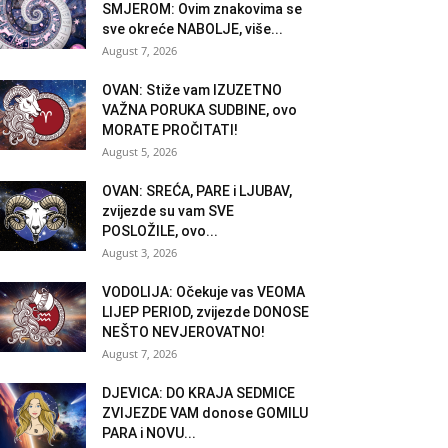
SMJEROM: Ovim znakovima se
sve okreće NABOLJE, više...
August 7, 2026
OVAN: Stiže vam IZUZETNO
VAŽNA PORUKA SUDBINE, ovo
MORATE PROČITATI!
August 5, 2026
OVAN: SREĆA, PARE i LJUBAV,
zvijezde su vam SVE
POSLOŽILE, ovo...
August 3, 2026
VODOLIJA: Očekuje vas VEOMA
LIJEP PERIOD, zvijezde DONOSE
NEŠTO NEVJEROVATNO!
August 7, 2026
DJEVICA: DO KRAJA SEDMICE
ZVIJEZDE VAM donose GOMILU
PARA i NOVU...