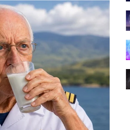
 kakve dugo niste osjetili
enuci.
sada dolazi period tokom kojeg biste mogli upoznati