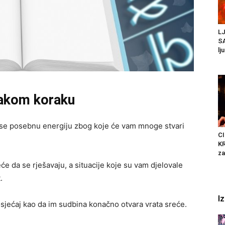
L
SA
lj
svakom koraku
e posebnu energiju zbog koje će vam mnoge stvari
C
K
za
će da se rješavaju, a situacije koje su vam djelovale
.
I
jećaj kao da im sudbina konačno otvara vrata sreće.