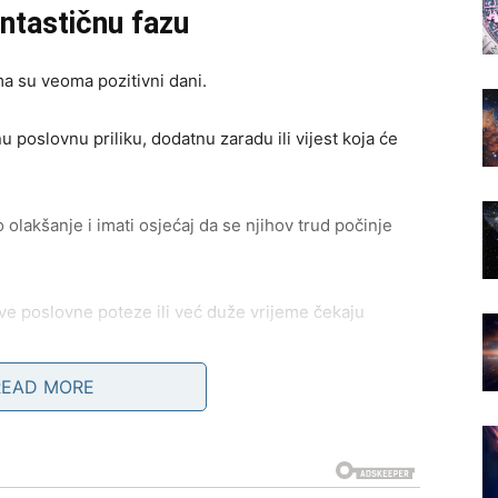
ntastičnu fazu
ma su veoma pozitivni dani.
 poslovnu priliku, dodatnu zaradu ili vijest koja će
 olakšanje i imati osjećaj da se njihov trud počinje
ove poslovne poteze ili već duže vrijeme čekaju
READ MORE