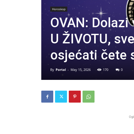
Horoskop
OVAN: Dolaz
U ŽIVOTU, sve
osjećati čete
By
Portal
-
May 15, 2026
170
0
Ogl