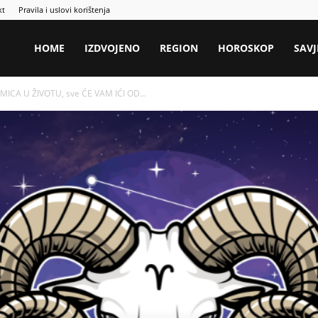
kt
Pravila i uslovi korištenja
HOME
IZDVOJENO
REGION
HOROSKOP
SAVJ
ICA U ŽIVOTU, sve ĆE VAM IĆI OD...