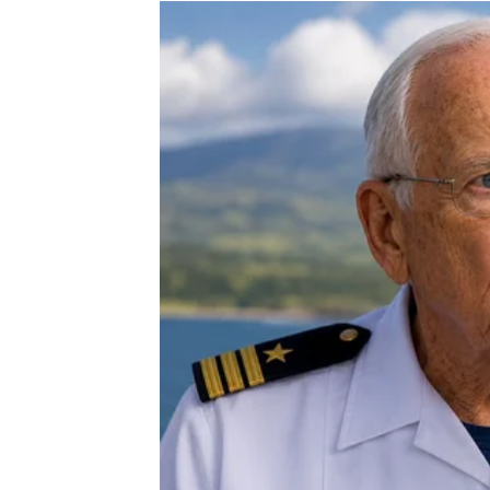
Ljubav vam donosi emocije
Na polju emocija očekuju vas veoma lijepi tr
Ako ste dugo bili razočarani ili usamljeni, 