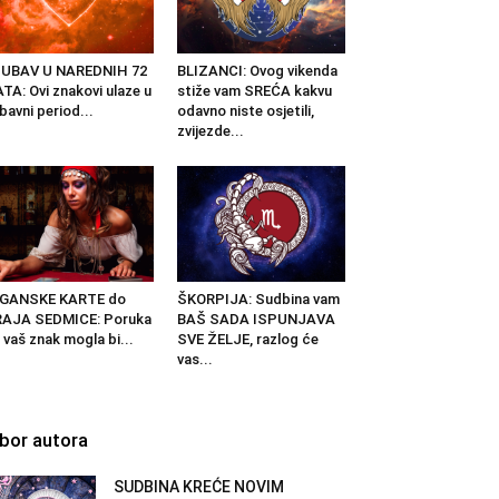
JUBAV U NAREDNIH 72
BLIZANCI: Ovog vikenda
TA: Ovi znakovi ulaze u
stiže vam SREĆA kakvu
ubavni period...
odavno niste osjetili,
zvijezde...
IGANSKE KARTE do
ŠKORPIJA: Sudbina vam
RAJA SEDMICE: Poruka
BAŠ SADA ISPUNJAVA
 vaš znak mogla bi...
SVE ŽELJE, razlog će
vas...
zbor autora
SUDBINA KREĆE NOVIM