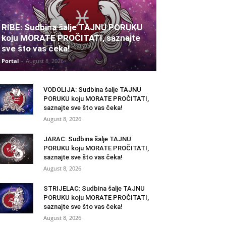
RIBE: Sudbina šalje TAJNU PORUKU
koju MORATE PROČITATI, saznajte
sve što vas čeka!
Portal
-
August 8, 2026
VODOLIJA: Sudbina šalje TAJNU
PORUKU koju MORATE PROČITATI,
saznajte sve što vas čeka!
August 8, 2026
JARAC: Sudbina šalje TAJNU
PORUKU koju MORATE PROČITATI,
saznajte sve što vas čeka!
August 8, 2026
STRIJELAC: Sudbina šalje TAJNU
PORUKU koju MORATE PROČITATI,
saznajte sve što vas čeka!
August 8, 2026