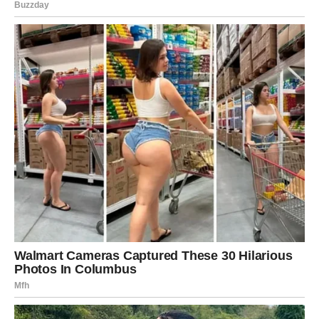
Vrijeme je da vjerujete u ono što
dolazi
Zvijezde pokazuju da će naredni period biti ispunjen
pozitivnim promjenama.
Pravi ljudi pojavljivaće se u pravom trenutku, mnoge
okolnosti razvijaće se u vašu korist, a svaki novi korak
vodiće vas bliže ostvarenju ciljeva koje dugo nosite u
sebi.
Nemojte dozvoliti da vas prošla razočaranja spriječe da
prihvatite sreću koja vam dolazi. Pred vama su dani koji
mogu promijeniti mnogo toga nabolje.
Završna poruka zvijezda za Ovna