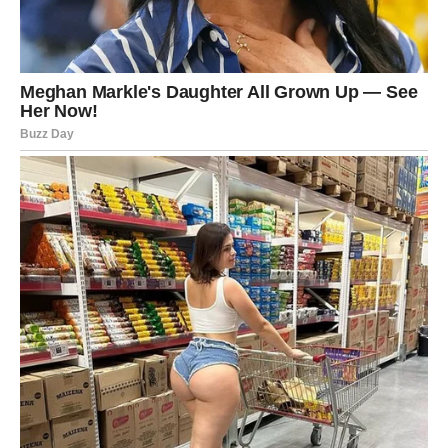
Želja koju dugo nosite u srcu
postaje stvarnost
Postoji nešto što vam je posebno važno.
Možda ste u pojedinim trenucima pomislili da će taj san
ostati nedostižan, ali zvijezde sada jasno pokazuju da
dolazi vrijeme kada će se okolnosti početi razvijati upravo
u vašu korist.
Sudbina će vas povezati sa pravim ljudima i otvoriti vam
mogućnosti koje će vas dovesti do cilja kojem ste dugo
težili.
Kada pogledate iza sebe, shvatićete da nijedan izazov