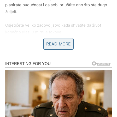
planirate budućnost i da sebi priuštite ono što ste dugo
željeli.
Osjetićete veliko zadovoljstvo kada shvatite da život
konačno ulazi u mirnije tokove.
READ MORE
Ljubavni život donosi ostvarenje
najvećih želja
Na polju emocija očekuju vas nezaboravni trenuci.
Ako ste slobodni, vrlo brzo biste mogli upoznati osobu
koja će vas osvojiti iskrenošću, toplinom i pozitivnom
energijom. Od prvog susreta osjetićete da između vas
postoji posebna povezanost koja može prerasti u ozbiljan
i stabilan odnos.