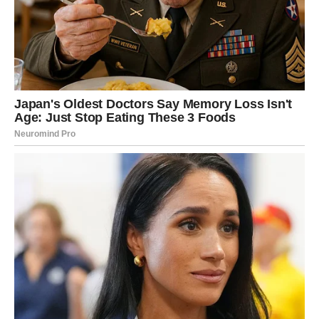
Ako ste zauzeti, odnos sa partnerom postaće mnogo
skladniji. Više pažnje, iskrenih razgovora i zajedničkih
planova učvrstiće vašu vezu i donijeti vam osjećaj
potpune sreće.
Pred vama su dani ispunjeni ljubavlju, povjerenjem i
trenucima koje ćete dugo pamtiti.