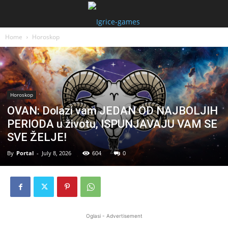
Home
Horoskop
Horoskop
OVAN: Dolazi vam JEDAN OD NAJBOLJIH
PERIODA u životu, ISPUNJAVAJU VAM SE
SVE ŽELJE!
By
Portal
-
July 8, 2026
604
0
Oglasi - Advertisement