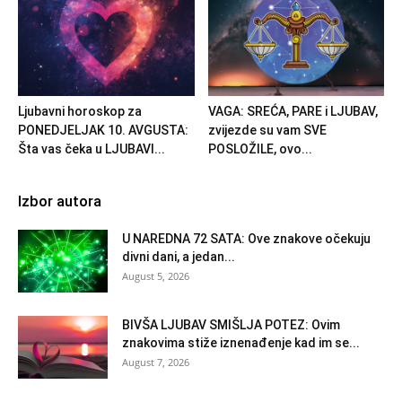
Ljubavni horoskop za
VAGA: SREĆA, PARE i LJUBAV,
PONEDJELJAK 10. AVGUSTA:
zvijezde su vam SVE
Šta vas čeka u LJUBAVI...
POSLOŽILE, ovo...
Izbor autora
U NAREDNA 72 SATA: Ove znakove očekuju
divni dani, a jedan...
August 5, 2026
BIVŠA LJUBAV SMIŠLJA POTEZ: Ovim
znakovima stiže iznenađenje kad im se...
August 7, 2026