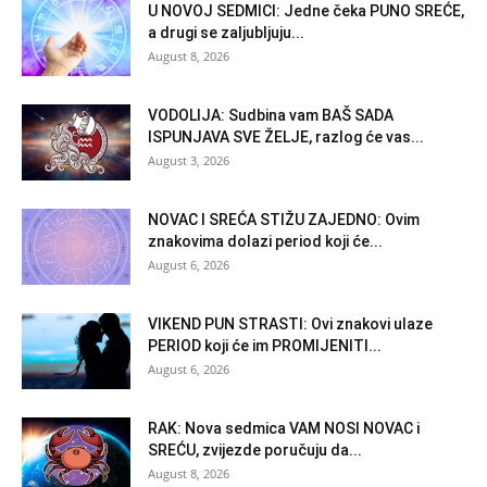
U NOVOJ SEDMICI: Jedne čeka PUNO SREĆE,
a drugi se zaljubljuju...
August 8, 2026
VODOLIJA: Sudbina vam BAŠ SADA
ISPUNJAVA SVE ŽELJE, razlog će vas...
August 3, 2026
NOVAC I SREĆA STIŽU ZAJEDNO: Ovim
znakovima dolazi period koji će...
August 6, 2026
VIKEND PUN STRASTI: Ovi znakovi ulaze
PERIOD koji će im PROMIJENITI...
August 6, 2026
RAK: Nova sedmica VAM NOSI NOVAC i
SREĆU, zvijezde poručuju da...
August 8, 2026