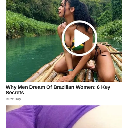
Dolazi vam jedan od najboljih perioda u životu. Poslovni
uspjesi, finansijska sigurnost, sklad u ljubavi i ostvarenje
velikih želja obilježiće vrijeme koje dolazi.
Zvijezde vam poručuju da vjerujete svojim
sposobnostima, da sa osmijehom prihvatite nove prilike i
da ne odustajete od svojih snova. Sudbina vam priprema
razdoblje koje može nadmašiti čak i vaša najveća
očekivanja.
Ono što vas čeka nije prolazna sreća, već početak jednog
izuzetnog životnog poglavlja u kojem ćete imati mnogo
razloga za zadovoljstvo, ponos i iskrenu radost.