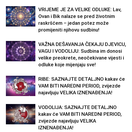
VRIJEME JE ZA VELIKE ODLUKE: Lav,
Ovan i Bik nalaze se pred životnim
raskršćem – jedan potez može
promijeniti njihovu sudbinu!
VAŽNA DEŠAVANJA ČEKAJU DJEVICU,
VAGU I VODOLIJU: Sudbina im donosi
velike preokrete, neočekivane vijesti i
odluke koje mijenjaju sve!
RIBE: SAZNAJTE DETALJNO kakav će
VAM BITI NAREDNI PERIOD, zvijezde
najavljuju VELIKA IZNENAĐENJA!
VODOLIJA: SAZNAJTE DETALJNO
kakav će VAM BITI NAREDNI PERIOD,
zvijezde najavljuju VELIKA
IZNENAĐENJA!