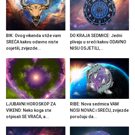
BIK: Ovog vikenda stiže vam
DO KRAJA SEDMICE: Jedni
SREĆA kakvu odavno niste
plivaju u sreći kakvu ODAVNO
osjetili, zvijezde...
NISU OSJETILI,...
LJUBAVNI HOROSKOP ZA
RIBE: Nova sedmica VAM
VIKEND: Neko koga ste
NOSI NOVAC i SREĆU, zvijezde
otpisali SE VRAĆA, a...
poručuju da...