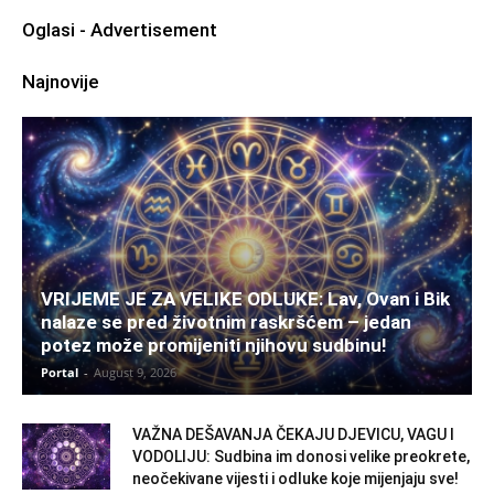
Oglasi - Advertisement
Najnovije
VRIJEME JE ZA VELIKE ODLUKE: Lav, Ovan i Bik
nalaze se pred životnim raskršćem – jedan
potez može promijeniti njihovu sudbinu!
Portal
-
August 9, 2026
VAŽNA DEŠAVANJA ČEKAJU DJEVICU, VAGU I
VODOLIJU: Sudbina im donosi velike preokrete,
neočekivane vijesti i odluke koje mijenjaju sve!