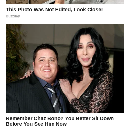
nije bio uzaludan i da vas je svaki korak pripremao za ovaj
veliki preokret.
Lijepe vijesti stižu onda kada ih
najmanje očekujete
Pred vama su dani u kojima ćete dobiti informaciju koja
će vas iskreno usrećiti.
Može biti povezana sa poslom, finansijama, porodicom ili
privatnim planovima, ali će bez sumnje označiti početak
jednog mnogo ljepšeg životnog poglavlja.
Ta vijest donijeće vam novu energiju, još više
samopouzdanja i potvrditi da se sve odvija baš onako
kako treba.