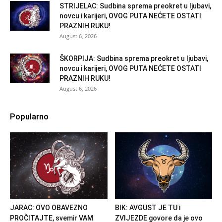
STRIJELAC: Sudbina sprema preokret u ljubavi,
novcu i karijeri, OVOG PUTA NEĆETE OSTATI
PRAZNIH RUKU!
August 6, 2026
ŠKORPIJA: Sudbina sprema preokret u ljubavi,
novcu i karijeri, OVOG PUTA NEĆETE OSTATI
PRAZNIH RUKU!
August 6, 2026
Popularno
JARAC: OVO OBAVEZNO
BIK: AVGUST JE TU i
PROČITAJTE, svemir VAM
ZVIJEZDE govore da je ovo