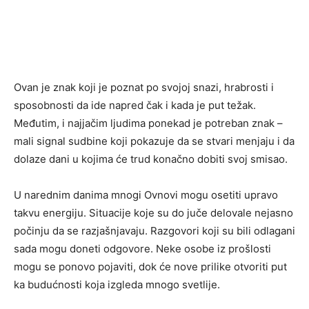
Ovan je znak koji je poznat po svojoj snazi, hrabrosti i
sposobnosti da ide napred čak i kada je put težak.
Međutim, i najjačim ljudima ponekad je potreban znak –
mali signal sudbine koji pokazuje da se stvari menjaju i da
dolaze dani u kojima će trud konačno dobiti svoj smisao.
U narednim danima mnogi Ovnovi mogu osetiti upravo
takvu energiju. Situacije koje su do juče delovale nejasno
počinju da se razjašnjavaju. Razgovori koji su bili odlagani
sada mogu doneti odgovore. Neke osobe iz prošlosti
mogu se ponovo pojaviti, dok će nove prilike otvoriti put
ka budućnosti koja izgleda mnogo svetlije.