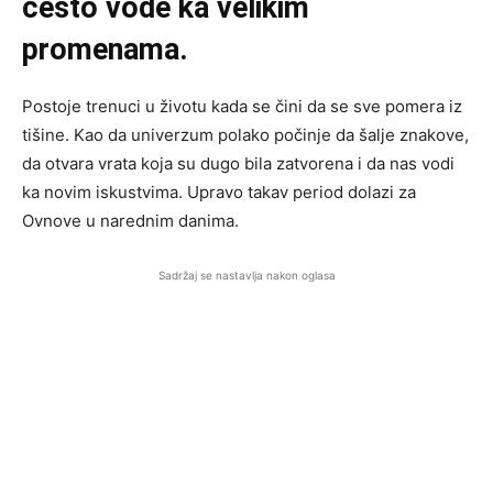
često vode ka velikim
promenama.
Postoje trenuci u životu kada se čini da se sve pomera iz
tišine. Kao da univerzum polako počinje da šalje znakove,
da otvara vrata koja su dugo bila zatvorena i da nas vodi
ka novim iskustvima. Upravo takav period dolazi za
Ovnove u narednim danima.
Sadržaj se nastavlja nakon oglasa