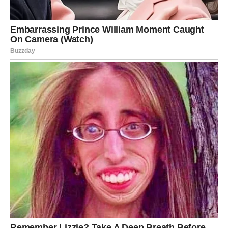
zrelosti.
Važno je da ne donosite odluke iz impulsivnosti. Dajte
sebi vremena da razumete šta zaista osećate.
Slobodni Ovnovi
Slobodni Ovnovi mogli bi u narednim danima upoznati
osobu koja će probuditi njihovu znatiželju. Možda to neće
odmah izgledati kao velika ljubavna priča, ali energija
između vas može biti snažna.
Ovo je period u kojem se veze mogu razvijati spontano,
bez previše planiranja. Najlepše stvari često dolaze onda
kada ih najmanje očekujemo.
Posao – prilike koje traže