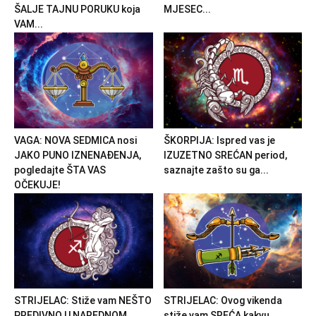
ŠALJE TAJNU PORUKU koja
MJESEC...
VAM...
VAGA: NOVA SEDMICA nosi
ŠKORPIJA: Ispred vas je
JAKO PUNO IZNENAĐENJA,
IZUZETNO SREĆAN period,
pogledajte ŠTA VAS
saznajte zašto su ga...
OČEKUJE!
STRIJELAC: Stiže vam NEŠTO
STRIJELAC: Ovog vikenda
PREDIVNO U NAREDNOM
stiže vam SREĆA kakvu