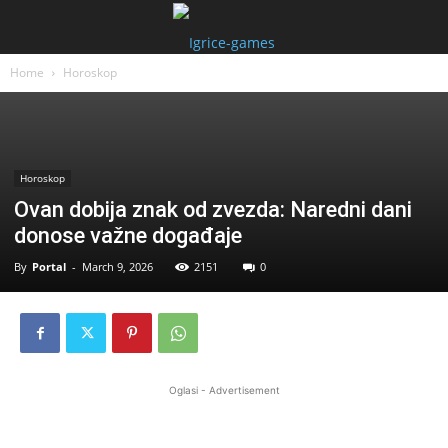
Home
Horoskop
Horoskop
Ovan dobija znak od zvezda: Naredni dani
donose važne događaje
By
Portal
-
March 9, 2026
2151
0
Oglasi - Advertisement