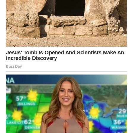
koji retko odustaje, čak i kada život postavi prepreke.
Međutim, prava snaga nije samo u borbi. Ponekad je
snaga i u tome da zastanemo, da razmislimo i da
odlučimo kojim putem želimo da idemo.
Naredni dani mogu biti upravo takav trenutak za mnoge
Ovnove – trenutak kada shvatate šta je zaista važno i gde
želite da usmerite svoju energiju.
Možda ćete doneti odluku koja će promeniti pravac nekog
dela vašeg života. Možda ćete shvatiti da je vreme da
pustite nešto što vam više ne donosi mir.
Ali jedno je sigurno:
ovaj period donosi jasnoću.