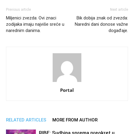
Previous article
Next article
Miljenici zvezda: Ovi znaci
Bik dobija znak od zvezda:
zodijaka imaju najviše sreće u
Naredni dani donose važne
narednim danima.
događaje.
Portal
RELATED ARTICLES
MORE FROM AUTHOR
RIBE: Sudbina sprema preokret u