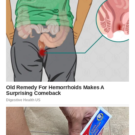
Međutim, sada je važno da budete malo oprezniji.
Može se pojaviti prilika za dodatni prihod ili za projekat
koji donosi finansijsku korist, ali će zahtevati strpljenje i
dobru organizaciju.
Ako budete pažljivo planirali, ovaj period može postaviti
temelje za stabilnije finansije u budućnosti.
Porodica i prijatelji – podrška
koja znači mnogo
U odnosima sa porodicom i prijateljima naredni dani
donose toplinu, ali i mogućnost da budete oslonac
nekome ko prolazi kroz težak period.