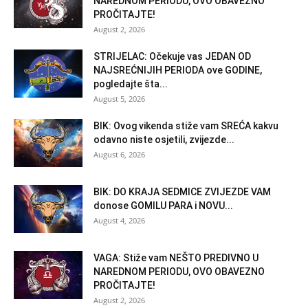
NAREDNOM PERIODU, OVO OBAVEZNO
PROČITAJTE!
August 2, 2026
STRIJELAC: Očekuje vas JEDAN OD
NAJSREĆNIJIH PERIODA ove GODINE,
pogledajte šta...
August 5, 2026
BIK: Ovog vikenda stiže vam SREĆA kakvu
odavno niste osjetili, zvijezde...
August 6, 2026
BIK: DO KRAJA SEDMICE ZVIJEZDE VAM
donose GOMILU PARA i NOVU...
August 4, 2026
VAGA: Stiže vam NEŠTO PREDIVNO U
NAREDNOM PERIODU, OVO OBAVEZNO
PROČITAJTE!
August 2, 2026