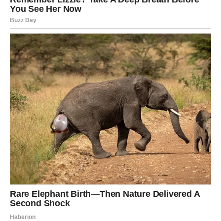
hrabrost
Na poslovnom planu Ovnovi bi mogli osetiti nalet
energije. Ideje koje su dugo bile u vašim mislima sada
mogu dobiti priliku da se realizuju.
Možda ćete dobiti priliku da pokažete svoje sposobnosti
ili da preuzmete veću odgovornost. Ovo može biti
izazovno, ali i veoma korisno za vaš dalji razvoj.
Ovan je znak koji ne beži od izazova. Naprotiv, često
upravo u takvim situacijama pokazuje svoju pravu snagu.
Naredni dani mogu doneti:
važan razgovor sa nadređenima