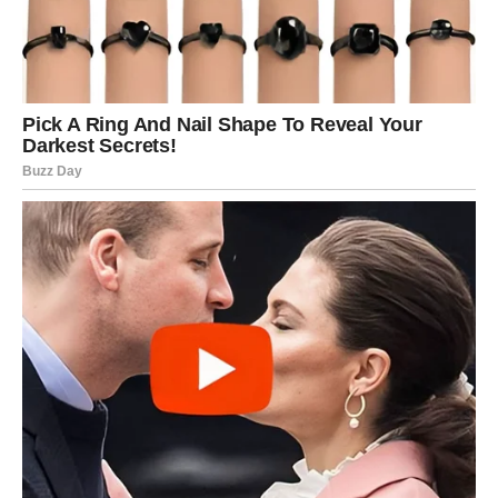
Ovnovi često imaju snažne emocije, ali ponekad ne vole
da pokazuju svoju ranjivost. Međutim, upravo sada
otvoren razgovor može doneti olakšanje i više
razumevanja u odnosu.
Za neke Ovnove ovo može biti period u kojem se odnos
stabilizuje i dobija novu dubinu.
Povratak prošlosti
Postoji mogućnost da se neko iz prošlosti ponovo pojavi
u vašem životu. To može biti bivši partner ili osoba sa
kojom nikada niste do kraja razjasnili emocije.
Sudbina ponekad vraća ljude u naš život ne zato da bi nas
zbunila, već da bi nam dala priliku da zatvorimo jedno
poglavlje ili da započnemo novo – ali ovog puta sa više