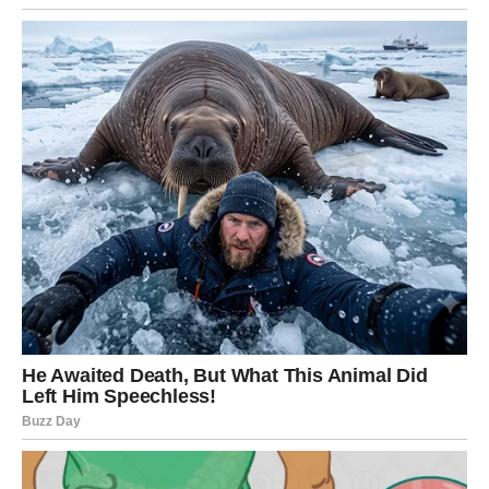
novu poslovnu ideju
priliku za saradnju
plan koji može promeniti pravac vaše karijere
Važno je da ostanete fokusirani i da ne sumnjate u svoje
sposobnosti.
Finansije – vreme za oprez i
mudrost
Kada je novac u pitanju, naredni dani donose stabilnost,
ali i potrebu za promišljenim odlukama. Ovnovi ponekad
imaju sklonost da troše impulsivno, posebno kada žele da
nagrade sebe za trud koji su uložili.