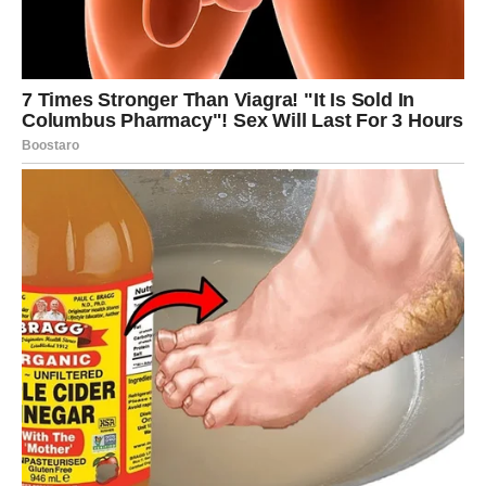
Porodični odnosi donose toplinu
Sutra ćete osjetiti koliko vam znači podrška najbližih.
Jedan član porodice mogao bi vam dati savjet koji će vas
navesti da drugačije pogledate na situaciju koja vas već
neko vrijeme opterećuje.
Veče je idealno za zajedničko druženje, razgovore i
trenutke koji će vam vratiti unutrašnji mir.
Obratite pažnju na jedan znak
Zvijezde vam šalju poruku da ne zanemarujete sitnice.