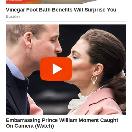
Možda ćete sasvim slučajno čuti nešto što će vam kasnije
biti od velike koristi ili ćete upoznati osobu koja će imati
važnu ulogu u narednom periodu.
Sutra nije dan za brzoplete zaključke. Posmatrajte,
slušajte i vjerujte svom osjećaju. Upravo u malim
detaljima krije se odgovor koji već dugo tražite.
Vrijeme je za odluke koje vode
naprijed
Ako već neko vrijeme razmišljate da promijenite nešto u
svom životu, sutrašnji dan mogao bi biti pravi trenutak da
napravite prvi korak.