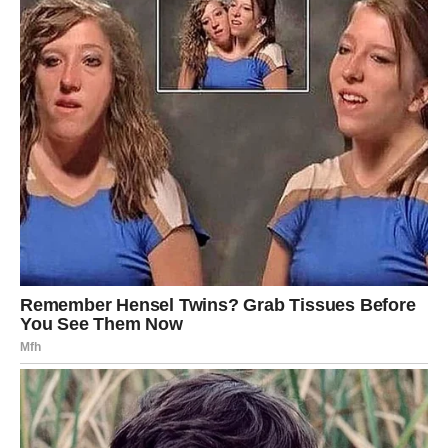
Unutrašnji mir biće jednako važan kao i fizička snaga.
Poruka zvijezda za kraj
Sutra vam donosi mnogo više nego što sada možete
pretpostaviti. Pred vama su važni razgovori, lijepe vijesti,
zanimljive prilike i mogućnost da napravite korak koji će
pozitivno uticati na vašu budućnost.
Zvijezde vam poručuju da vjerujete sebi, da ne odustajete
od svojih ciljeva i da pažljivo slušate poruke koje vam
život šalje. Upravo sutrašnji dan može označiti početak
jednog mnogo srećnijeg razdoblja u kojem će se mnoge
želje početi ostvarivati, a vi ćete shvatiti da se svaka
iskrena nada na kraju nagradi.