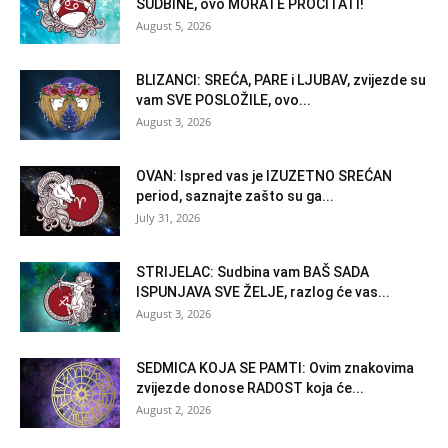
SUDBINE, ovo MORATE PROČITATI!
August 5, 2026
BLIZANCI: SREĆA, PARE i LJUBAV, zvijezde su
vam SVE POSLOŽILE, ovo...
August 3, 2026
OVAN: Ispred vas je IZUZETNO SREĆAN
period, saznajte zašto su ga...
July 31, 2026
STRIJELAC: Sudbina vam BAŠ SADA
ISPUNJAVA SVE ŽELJE, razlog će vas...
August 3, 2026
SEDMICA KOJA SE PAMTI: Ovim znakovima
zvijezde donose RADOST koja će...
August 2, 2026