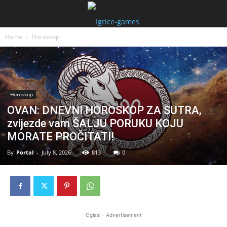
Home
Horoskop
Horoskop
OVAN: DNEVNI HOROSKOP ZA SUTRA,
zvijezde vam ŠALJU PORUKU KOJU
MORATE PROČITATI!
By
Portal
-
July 8, 2026
813
0
Oglasi - Advertisement