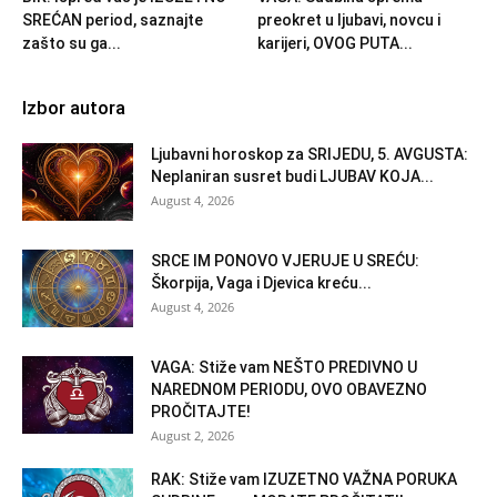
SREĆAN period, saznajte
preokret u ljubavi, novcu i
zašto su ga...
karijeri, OVOG PUTA...
Izbor autora
Ljubavni horoskop za SRIJEDU, 5. AVGUSTA:
Neplaniran susret budi LJUBAV KOJA...
August 4, 2026
SRCE IM PONOVO VJERUJE U SREĆU:
Škorpija, Vaga i Djevica kreću...
August 4, 2026
VAGA: Stiže vam NEŠTO PREDIVNO U
NAREDNOM PERIODU, OVO OBAVEZNO
PROČITAJTE!
August 2, 2026
RAK: Stiže vam IZUZETNO VAŽNA PORUKA