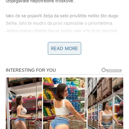
izbjegavate nepotrebne troškove.
Iako će se pojaviti želja da sebi priuštite nešto što dugo
želite, bilo bi mudro da prvo razmislite o prioritetima.
Jedna manja ušteda danas može vam vrlo brzo donijeti
mnogo više sigurnosti.
READ MORE
Moguća je i lijepa vijest vezana za novac ili obavezu koju
ste dugo željeli riješiti.
Ljubavni život donosi iskrene
emocije
Ako ste slobodni, sutrašnji dan mogao bi vam donijeti
zanimljiv susret. Neko iz vašeg okruženja pokazuje
mnogo više interesovanja nego što ste do sada
primjećivali. Budite otvoreni za razgovor, jer vas može