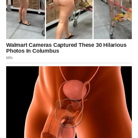
prijatno iznenaditi.
Ako ste zauzeti, partner će željeti više zajedničkog
vremena i iskrenih razgovora. Ovo je pravi trenutak da
otvoreno kažete ono što osjećate i zajedno napravite
planove za naredni period.
Male pažnje i lijepe riječi sutra će imati mnogo veći
značaj nego skupi pokloni.