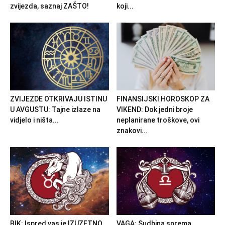
zvijezda, saznaj ZAŠTO!
koji...
ZVIJEZDE OTKRIVAJU ISTINU
FINANSIJSKI HOROSKOP ZA
U AVGUSTU: Tajne izlaze na
VIKEND: Dok jedni broje
vidjelo i ništa...
neplanirane troškove, ovi
znakovi...
BIK: Ispred vas je IZUZETNO
VAGA: Sudbina sprema