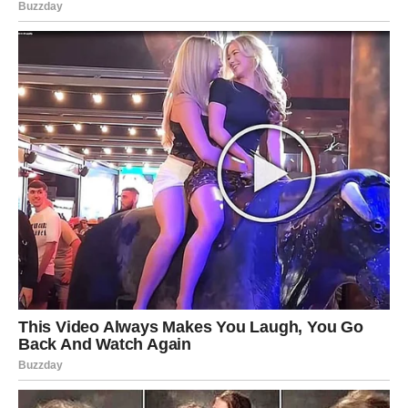
Nemojte čekati savršene okolnosti, jer će se mnoge
stvari razvijati u vašu korist tek kada pokažete spremnost
da krenete naprijed.
Zvijezde vas podržavaju u svemu što radite iskreno i sa
dobrim namjerama.
Zdravlje i energija
Bićete puni energije, ali postoji mogućnost da vas umor iz
prethodnih dana podsjeti da je vrijeme za kvalitetniji
odmor.
Pokušajte pronaći nekoliko trenutaka samo za sebe.
Kratka šetnja, razgovor sa dragom osobom ili malo više
sna pomoći će vam da sačuvate dobro raspoloženje.