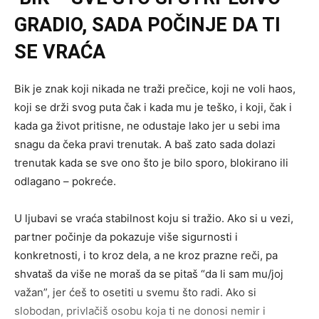
GRADIO, SADA POČINJE DA TI
SE VRAĆA
Bik je znak koji nikada ne traži prečice, koji ne voli haos,
koji se drži svog puta čak i kada mu je teško, i koji, čak i
kada ga život pritisne, ne odustaje lako jer u sebi ima
snagu da čeka pravi trenutak. A baš zato sada dolazi
trenutak kada se sve ono što je bilo sporo, blokirano ili
odlagano – pokreće.
U ljubavi se vraća stabilnost koju si tražio. Ako si u vezi,
partner počinje da pokazuje više sigurnosti i
konkretnosti, i to kroz dela, a ne kroz prazne reči, pa
shvataš da više ne moraš da se pitaš “da li sam mu/joj
važan”, jer ćeš to osetiti u svemu što radi. Ako si
slobodan, privlačiš osobu koja ti ne donosi nemir i