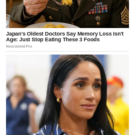
SETIŠ KO SI
Lav je znak koji ima srce veliko kao nebo, ali često u sebi
nosi i teret jer daje mnogo, a ne dobija uvek onoliko
koliko zaslužuje. I baš zato, kada Lav uđe u period
nagrade, to se vidi – jer mu se vraća snaga, vraća mu se
sjaj, vraća mu se vera u sebe i osećaj da više ne mora
nikoga da moli za pažnju, jer prava pažnja sama dolazi.
U ljubavi Lav dobija ono što mu je najvažnije: osećaj da je
voljen, izabran i stavljen na prvo mesto. Ako si u vezi,
partner može napraviti ozbiljan korak koji ti pokazuje da
ne želi da te izgubi, pa se odnosi produbljuju i prelaze u
stabilniju fazu. Ako si slobodan, ulaziš u period kada ti se
pojavljuje osoba koja te gleda sa divljenjem, ali i sa
ozbiljnošću, osoba koja neće doći samo zbog tvoje
energije i harizme, već zbog toga ko si iznutra.