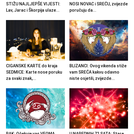
STIŽU NAJLJEPŠE VIJESTI:
NOSI NOVAC i SREĆU, zvijezde
Lav, Jarac i Škorpija ulaze...
poručuju da...
CIGANSKE KARTE do kraja
BLIZANCI: Ovog vikenda stiže
SEDMICE: Karte nose poruku
vam SREĆA kakvu odavno
za svaki znak,...
niste osjetili, zvijezde...
RAK: Očekuje vas VEOMA
U NAREDNIH 72 SATA: Stare