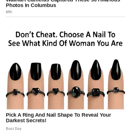
BUDI, A ONO ŠTO SI SANJAO
POČINJE DA SE OSTVARUJE
Ribe su znak koji često ćuti o svojim željama, koji sanja u
tišini, koji oseća unapred, i koji nekada veruje čak i kada
nema dokaza da će biti bolje. I baš zato, kada Ribe uđu u
period ispunjenja, to deluje kao čudo, kao da se život
odjednom smekša i kaže: “Evo. Nisi uzalud verovao.”
U ljubavi Ribe dobijaju ono što su dugo tražile – ne samo
pažnju, već dubinu. Ako si u vezi, odnos postaje nežniji,
iskreniji i stabilniji, kao da se vraćate jedno drugom, ali na
lepši način. Ako si slobodan, moguća je sudbinska osoba,
neko ko ti ulazi u život tiho, ali ostavlja jak utisak, neko
zbog koga shvatiš da je vredelo čekati i ne pristajati na
polovične emocije.