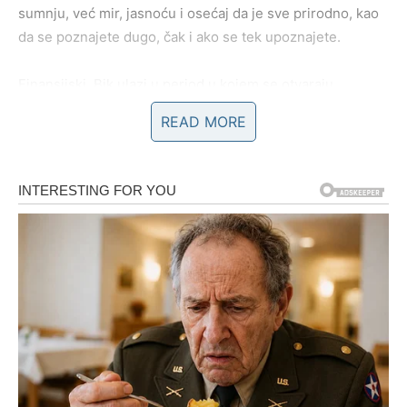
sumnju, već mir, jasnoću i osećaj da je sve prirodno, kao
da se poznajete dugo, čak i ako se tek upoznajete.
Finansijski, Bik ulazi u period u kojem se otvaraju
mogućnosti koje će mu delovati kao nagrada za sav trud.
READ MORE
To može biti nov posao, povišica, dogovor, naplata
nečega što je kasnilo, ili prilika koja dolazi u pravom
trenutku, kada ti najviše treba. I ono što je najlepše – ovo
nije novac koji dođe pa ode, već novac koji donosi
sigurnost i osećaj da konačno dišeš.
Najveća želja Bika u narednom periodu je mir, stabilnost i
potvrda da nije uzalud čekao – i upravo to dobija.
LAV – VREME JE DA SVET VIDI
TVOJU VREDNOST, A TI DA SE