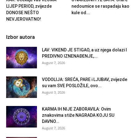
LIJEP PERIOD, zvijezde
nedoumice se raspadaju kao
DONOSE NEŠTO
kule od...
NEVJEROVATNO!
Izbor autora
LAV: VIKEND JE STIGAO, a uz njega dolazi I
PREDIVNO IZNENAĐENJE,...
August 7, 2026
VODOLIJA: SREĆA, PARE i LJUBAV, zvijezde
su vam SVE POSLOŽILE, ovo...
August 3, 2026
KARMA IH NIJE ZABORAVILA: Ovim
znakovima stiže NAGRADA KOJU SU
DAVNO...
August 7, 2026