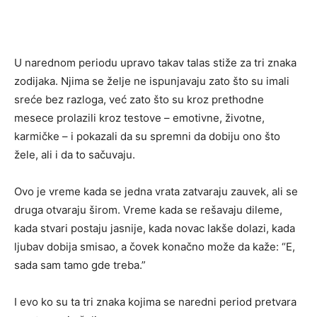
U narednom periodu upravo takav talas stiže za tri znaka
zodijaka. Njima se želje ne ispunjavaju zato što su imali
sreće bez razloga, već zato što su kroz prethodne
mesece prolazili kroz testove – emotivne, životne,
karmičke – i pokazali da su spremni da dobiju ono što
žele, ali i da to sačuvaju.
Ovo je vreme kada se jedna vrata zatvaraju zauvek, ali se
druga otvaraju širom. Vreme kada se rešavaju dileme,
kada stvari postaju jasnije, kada novac lakše dolazi, kada
ljubav dobija smisao, a čovek konačno može da kaže: “E,
sada sam tamo gde treba.”
I evo ko su ta tri znaka kojima se naredni period pretvara