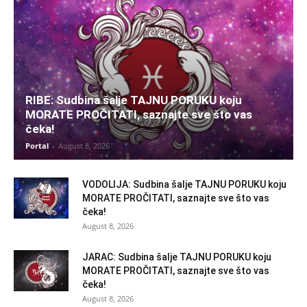
RIBE: Sudbina šalje TAJNU PORUKU koju
MORATE PROČITATI, saznajte sve što vas
čeka!
Portal
-
August 8, 2026
VODOLIJA: Sudbina šalje TAJNU PORUKU koju
MORATE PROČITATI, saznajte sve što vas
čeka!
August 8, 2026
JARAC: Sudbina šalje TAJNU PORUKU koju
MORATE PROČITATI, saznajte sve što vas
čeka!
August 8, 2026