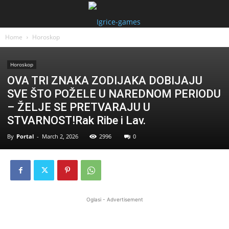
Home
Horoskop
Horoskop
OVA TRI ZNAKA ZODIJAKA DOBIJAJU
SVE ŠTO POŽELE U NAREDNOM PERIODU
– ŽELJE SE PRETVARAJU U
STVARNOST!Rak Ribe i Lav.
By
Portal
-
March 2, 2026
2996
0
Oglasi - Advertisement