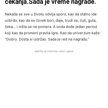
čekanja.Sada je vreme nagrade.
Nekada se sve u životu odvija sporo, kao da stalno ide
uzbrdo, kao da se čovek bori, daje, trudi se, ćuti, guta,
čeka… i ništa se ne pomera. A onda dođe jedan period
koji kao da promeni pravila igre. Kao da univerzum kaže:
“Dobro. Dosta si izdržao. Sada je red na nagradu.”
Sadržaj se nastavlja nakon oglasa