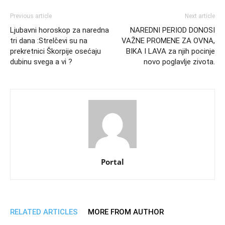
Previous article
Next article
Ljubavni horoskop za naredna
NAREDNI PERIOD DONOSI
tri dana :Strelčevi su na
VAŽNE PROMENE ZA OVNA,
prekretnici Škorpije osećaju
BIKA I LAVA za njih pocinje
dubinu svega a vi ?
novo poglavlje zivota.
Portal
RELATED ARTICLES
MORE FROM AUTHOR