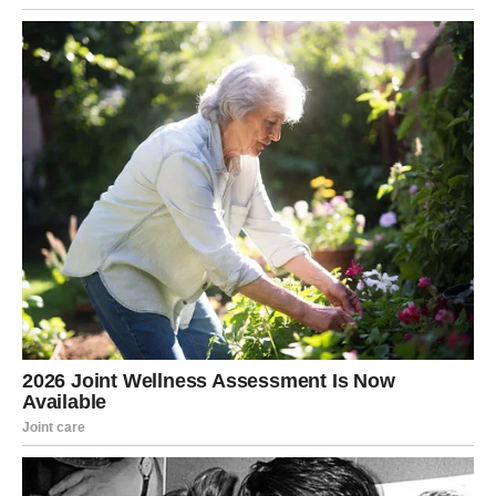
Ribe takođe dobijaju lepe vesti koje popravljaju
raspoloženje i vraćaju veru u sebe. To može biti vezano
za posao, finansije, porodicu, selidbu, dokumente,
planove – ali suština je ista: osećaš da se stvari konačno
pomeraju i da nisi više zaglavljen u mestu.
Najveća želja Riba je da osete da ih život voli, da nisu
same i da je njihov put blagosloven – i baš to dobijaju,
kroz niz malih i velikih znakova koji se slažu u jednu
veliku sreću.