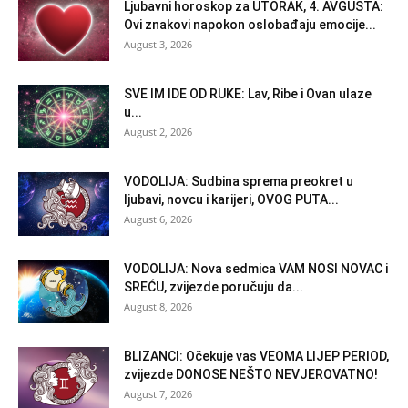
Ljubavni horoskop za UTORAK, 4. AVGUSTA:
Ovi znakovi napokon oslobađaju emocije...
August 3, 2026
SVE IM IDE OD RUKE: Lav, Ribe i Ovan ulaze
u...
August 2, 2026
VODOLIJA: Sudbina sprema preokret u
ljubavi, novcu i karijeri, OVOG PUTA...
August 6, 2026
VODOLIJA: Nova sedmica VAM NOSI NOVAC i
SREĆU, zvijezde poručuju da...
August 8, 2026
BLIZANCI: Očekuje vas VEOMA LIJEP PERIOD,
zvijezde DONOSE NEŠTO NEVJEROVATNO!
August 7, 2026