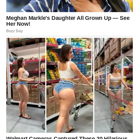
Na poslovnom planu, Lav dobija priznanje. Moguće je da
neko konačno izgovori ono što se već dugo vidi – da ti
vrediš, da imaš sposobnosti, da si zaslužio veću poziciju,
veću odgovornost ili bolju zaradu. Ovo je period kada se
Lav “vraća na tron”, ne zato što želi da bude iznad drugih,
već zato što konačno shvata da nema potrebe da se
umanjuje kako bi se drugi osećali bolje.
Lavova najveća želja je da bude voljen i cenjen onako
kako zaslužuje – i ovaj period mu to donosi, bez borbe i
bez ponižavanja.
RIBE – MAGIJA ŽIVOTA SE