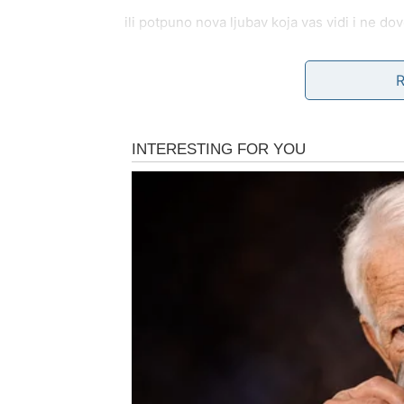
ili potpuno nova ljubav koja vas vidi i ne dov
I ne samo u ljubavi – dolazi i finansijsko ol
Stabilnost koja vam vraća sigurnost.
Rak sada dobija ono što je najviše želeo: em
JARAC – NAGRADA ZA S
Jarac je znak koji nikada ne pokazuje koliko m
podrška. Dok su drugi odustajali, vi ste radil
Ali to vas je iscrpelo.
Možda ste imali finansijske brige. Možda st
borili sa nepravdom u poslu ili porodici.