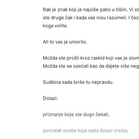
Rak je znak koji je najviše patio u tišini. Vi
ste druge čak i kada vas nisu razumeli. I čes
koga volite.
Ali to vas je umorilo.
Možda ste prošli kroz raskid koji vas je slo
Možda ste se osećali kao da dajete više neg
Sudbina sada briše tu nepravdu.
Dolazi:
priznanje koje ste dugo čekali,
povratak osobe koja sada dolazi zrelija,