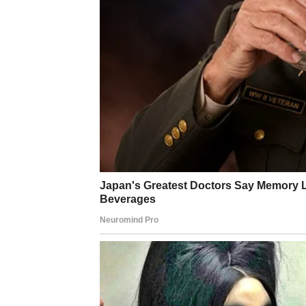
Sudbina sada prepoznaje vašu istrajnost.
Dolazi konkretna nagrada:
unapređenje,
nova poslovna ponuda,
rešavanje dugotrajnog problema,
ili novčana stabilnost koja vam vraća kontrol
U ljubavi – neko konačno pokazuje ozbiljnost
Jarac sada dobija ono što je zaslužio – sigu