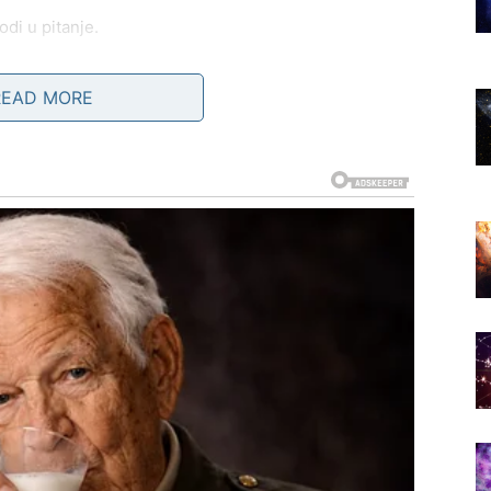
odi u pitanje.
akšanje. Rešenje problema koji vas je opterećivao.
READ MORE
otivni mir i osećaj da je konačno voljen bez borbe.
VE ŠTO STE NOSILI SAMI
u je teško. Dok su drugi tražili podršku, vi ste bili
i duplo više.
e osećali da vas neko ne ceni dovoljno. Možda ste se