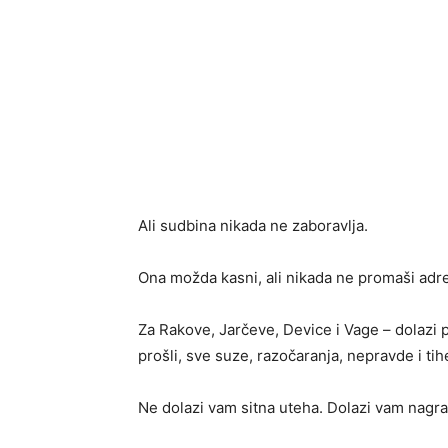
Ali sudbina nikada ne zaboravlja.
Ona možda kasni, ali nikada ne promaši adr
Za Rakove, Jarčeve, Device i Vage – dolazi p
prošli, sve suze, razočaranja, nepravde i ti
Ne dolazi vam sitna uteha. Dolazi vam nagrad