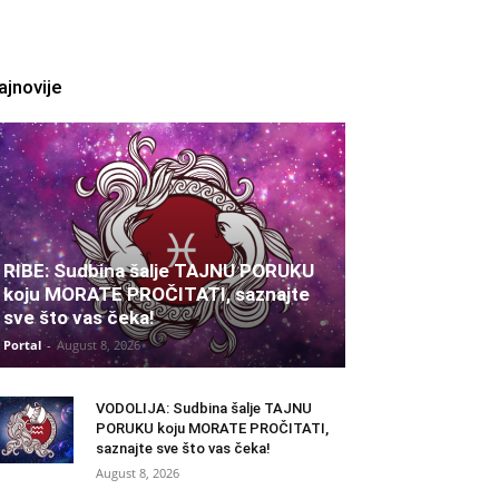
ajnovije
RIBE: Sudbina šalje TAJNU PORUKU
koju MORATE PROČITATI, saznajte
sve što vas čeka!
Portal
-
August 8, 2026
VODOLIJA: Sudbina šalje TAJNU
PORUKU koju MORATE PROČITATI,
saznajte sve što vas čeka!
August 8, 2026