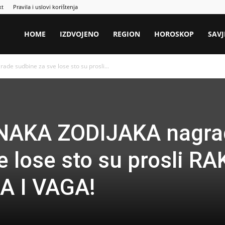
kt
Pravila i uslovi korištenja
HOME
IZDVOJENO
REGION
HOROSKOP
SAVJ
e sudbine za sve lose sto su prosli...
ZNAKA ZODIJAKA nagra
 lose sto su prosli RA
A I VAGA!