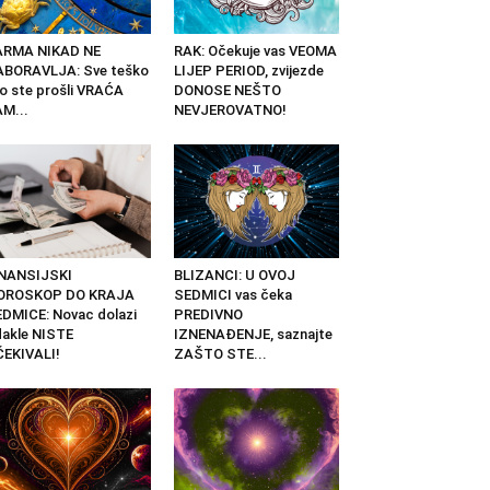
ARMA NIKAD NE
RAK: Očekuje vas VEOMA
ABORAVLJA: Sve teško
LIJEP PERIOD, zvijezde
o ste prošli VRAĆA
DONOSE NEŠTO
M...
NEVJEROVATNO!
INANSIJSKI
BLIZANCI: U OVOJ
OROSKOP DO KRAJA
SEDMICI vas čeka
DMICE: Novac dolazi
PREDIVNO
akle NISTE
IZNENAĐENJE, saznajte
EKIVALI!
ZAŠTO STE...