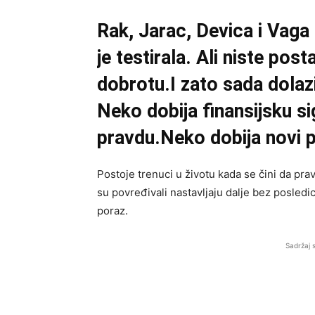
Rak, Jarac, Devica i Vaga 
je testirala. Ali niste post
dobrotu.I zato sada dolaz
Neko dobija finansijsku s
pravdu.Neko dobija novi 
Postoje trenuci u životu kada se čini da prav
su povređivali nastavljaju dalje bez posledic
poraz.
Sadržaj 