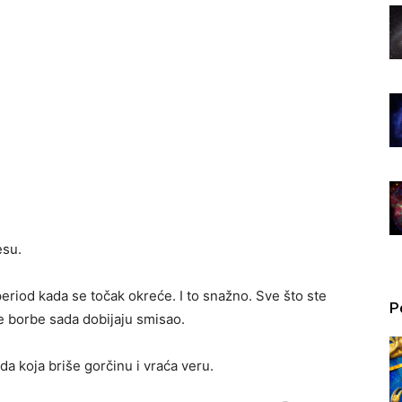
esu.
eriod kada se točak okreće. I to snažno. Sve što ste
P
he borbe sada dobijaju smisao.
a koja briše gorčinu i vraća veru.