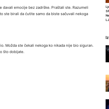
Lj
 ste davali emocije bez zadrške. Praštali ste. Razumeli
SR
to ste birali da ćutite samo da biste sačuvali nekoga
Ne
LJ
I
mio. Možda ste čekali nekoga ko nikada nije bio siguran.
o što dobijate.