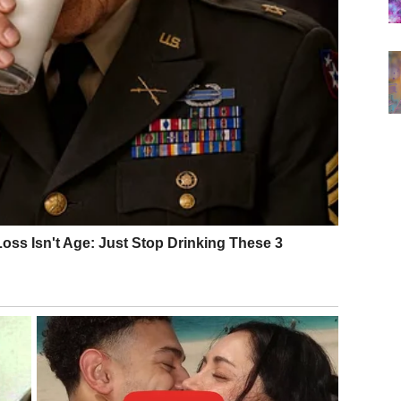
u.
. Ili ulazi osoba koja donosi stabilnost bez drame.
rnost i poštovanje.