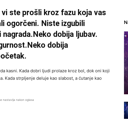
vi ste prošli kroz fazu koja vas
ali ogorčeni. Niste izgubili
N
i nagrada.Neko dobija ljubav.
igurnost.Neko dobija
početak.
da kasni. Kada dobri ljudi prolaze kroz bol, dok oni koji
a. Kada strpljenje deluje kao slabost, a ćutanje kao
se nastavlja nakon oglasa