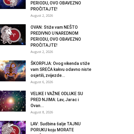
PERIODU, OVO OBAVEZNO
PROČITAJTE!
August 2, 2026
OVAN: Stiže vam NEŠTO
PREDIVNO U NAREDNOM
PERIODU, OVO OBAVEZNO
PROČITAJTE!
August 2, 2026
ŠKORPIJA: Ovog vikenda stiže
vam SREĆA kakvu odavno niste
osjetili, zvijezde...
August 6, 2026
VELIKE I VAŽNE ODLUKE SU
PRED NJIMA: Lav, Jarac i
Ovan...
August 8, 2026
LAV: Sudbina šalje TAJNU
PORUKU koju MORATE