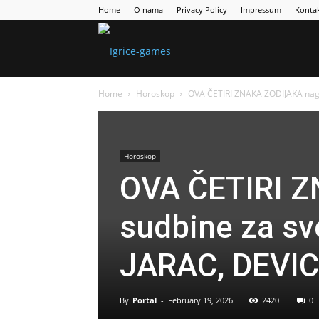
Home
O nama
Privacy Policy
Impressum
Konta
Games
Home
Horoskop
OVA ČETIRI ZNAKA ZODIJAKA nagrad
Portal
Horoskop
OVA ČETIRI 
sudbine za sve
JARAC, DEVIC
By
Portal
-
February 19, 2026
2420
0