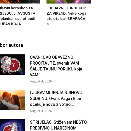
ubavni horoskop za
LJUBAVNI HOROSKOP
IJEDU, 5. AVGUSTA:
ZA VIKEND: Neko koga
planiran susret budi
ste otpisali SE VRAĆA,
UBAV KOJA...
a...
zbor autora
OVAN: OVO OBAVEZNO
PROČITAJTE, svemir VAM
ŠALJE TAJNU PORUKU koja
VAM...
August 4, 2026
LJUBAV MIJENJA NJIHOVU
SUDBINU: Ovan, Vaga i Ribe
očekuje novo životno...
August 4, 2026
STRIJELAC: Stiže vam NEŠTO
PREDIVNO U NAREDNOM