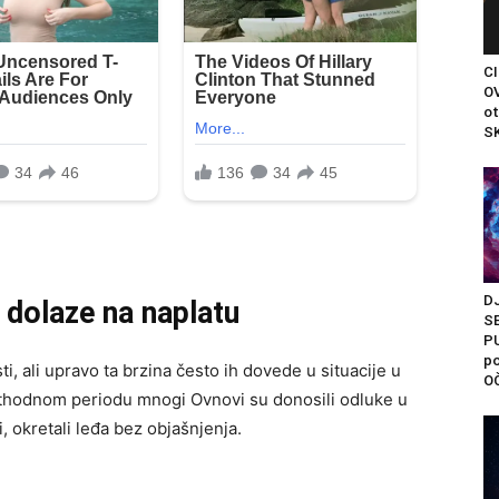
C
OV
ot
SK
D
dolaze na naplatu
S
P
po
i, ali upravo ta brzina često ih dovede u situacije u
O
ethodnom periodu mnogi Ovnovi su donosili odluke u
i, okretali leđa bez objašnjenja.