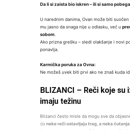
Da li si zaista bio iskren – ili si samo pobegao
U narednim danima, Ovan može biti suočen sa
mu jasno da snaga nije u odlasku, već u
pre
sobom
.
Ako prizna grešku – sledi olakšanje i novi 
ponavlja.
Karmička poruka za Ovna:
Ne možeš uvek biti prvi ako ne znaš kuda id
BLIZANCI – Reči koje su i
imaju težinu
Blizanci često misle da mogu sve da objasne
da
neke reči ostavljaju trag, a neka ćutanja