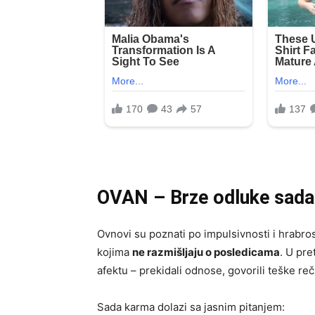
OVAN – Brze odluke sada 
Ovnovi su poznati po impulsivnosti i hrabrost
kojima
ne razmišljaju o posledicama
. U pr
afektu – prekidali odnose, govorili teške reč
Sada karma dolazi sa jasnim pitanjem: