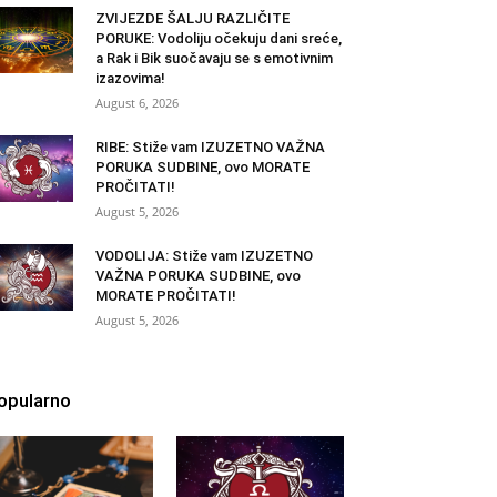
ZVIJEZDE ŠALJU RAZLIČITE
PORUKE: Vodoliju očekuju dani sreće,
a Rak i Bik suočavaju se s emotivnim
izazovima!
August 6, 2026
RIBE: Stiže vam IZUZETNO VAŽNA
PORUKA SUDBINE, ovo MORATE
PROČITATI!
August 5, 2026
VODOLIJA: Stiže vam IZUZETNO
VAŽNA PORUKA SUDBINE, ovo
MORATE PROČITATI!
August 5, 2026
opularno