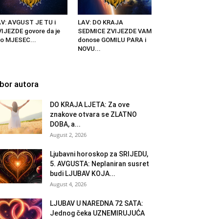
V: AVGUST JE TU i
LAV: DO KRAJA
IJEZDE govore da je
SEDMICE ZVIJEZDE VAM
o MJESEC...
donose GOMILU PARA i
NOVU...
zbor autora
DO KRAJA LJETA: Za ove
znakove otvara se ZLATNO
DOBA, a...
August 2, 2026
Ljubavni horoskop za SRIJEDU,
5. AVGUSTA: Neplaniran susret
budi LJUBAV KOJA...
August 4, 2026
LJUBAV U NAREDNA 72 SATA:
Jednog čeka UZNEMIRUJUĆA