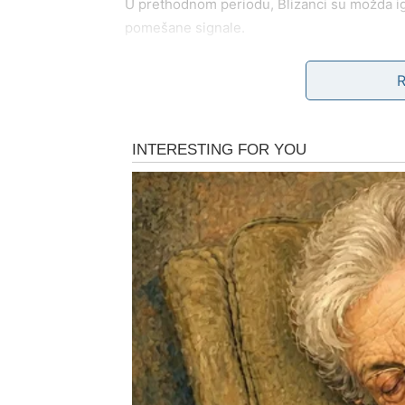
U prethodnom periodu, Blizanci su možda igra
pomešane signale.
Sada dolazi vreme kada se od tebe traži jas
Neko očekuje odgovor. Neko očekuje objašn
Ako pokušaš da se izvučeš pričom – karma z
Ako kažeš istinu, čak i kada nije prijatna –
os
Na emotivnom planu, Blizanci shvataju da ni
gubili ljude jer su bežali od nje.
Karmička poruka za Blizance:
Istina izgovorena na vreme spašava odnose.