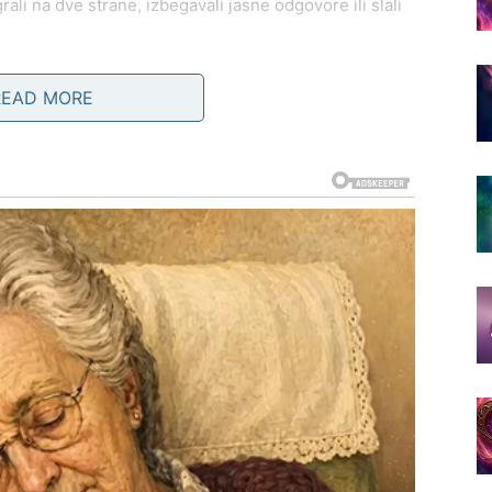
li na dve strane, izbegavali jasne odgovore ili slali
noća.
READ MORE
jenje. Neko očekuje priznanje.
atvara vrata.
lobađaš se velikog tereta
.
su izgubili slobodu zbog odgovornosti – već da su
 Istina izgovorena kasno – spašava tebe.