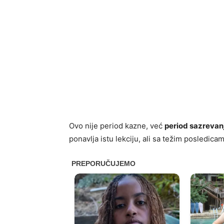
Ovo nije period kazne, već
period sazrevan
ponavlja istu lekciju, ali sa težim posledicam