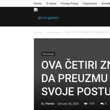
Home
O nama
Privacy Policy
Impressum
Konta
Games
Home
Horoskop
OVA ČETIRI ZNAKA ZODIJAKA 
Portal
Horoskop
OVA ČETIRI 
DA PREUZMU
SVOJE POST
By
Portal
-
January 30, 2026
1375
0