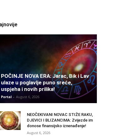
ajnovije
POČINJE NOVA ERA: Jarac, Bik i Lav
ulaze u poglavlje puno sreće,
uspjeha i novih prilika!
Portal
-
August 6, 2026
NEOČEKIVANI NOVAC STIŽE RAKU,
DJEVICI I BLIZANCIMA: Zvijezde im
donose finansijsko iznenađenje!
August 6, 2026