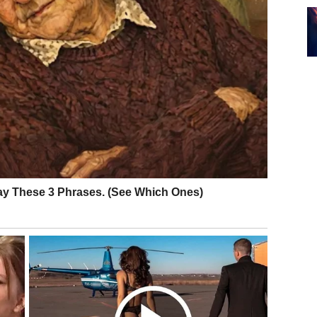
iti izgovor
og identiteta. Ali u poslednje vreme, mnogi Lavovi su
nje sa sopstvenim greškama.
sledicama svojih postupaka – posebno u odnosima gde
ožda si mislio da imaš pravo na grešku bez posledica.
ica
.
arma mu vraća poštovanje i istinsku povezanost.
e najvažnije.
– već da znaš kada treba da se izviniš.