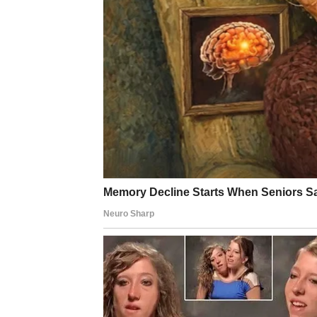
LAV – Ego više ne može b
Lavovi su znak ponosa, dostojanstva i snažn
se skrivali iza ega kako bi izbegli suočava
Karma sada skida tu zaštitu.
U narednom periodu, Lav se suočava sa po
je očekivao razumevanje, a nije ga pružao.
Možda si verovao da će neko uvek biti tu. M
Sada shvataš:
ljubav nije lojalnost bez gran
Ako Lav prizna svoju ranjivost i grešku – k
Ako ostane u ulozi žrtve – gubi ono što mu j
Karmička poruka za Lava:
Prava veličina nije u tome da te drugi prate 