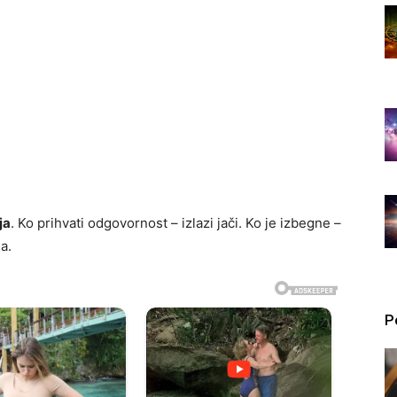
ja
. Ko prihvati odgovornost – izlazi jači. Ko je izbegne –
a.
P