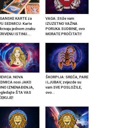
IGANSKE KARTE za
VAGA: Stiže vam
U SEDMICU: Karte
IZUZETNO VAŽNA
krivaju jednom znaku
PORUKA SUDBINE, ovo
RIVENU ISTINU...
MORATE PROČITATI!
JEVICA: NOVA
ŠKORPIJA: SREĆA, PARE
EDMICA nosi JAKO
i LJUBAV, zvijezde su
UNO IZNENAĐENJA,
vam SVE POSLOŽILE,
gledajte ŠTA VAS
ovo...
ČEKUJE!