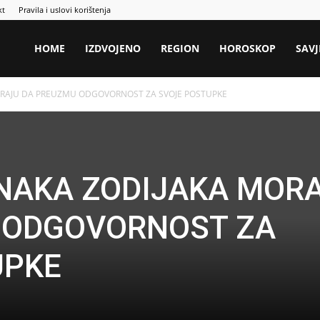
kt
Pravila i uslovi korištenja
HOME
IZDVOJENO
REGION
HOROSKOP
SAVJ
MORAJU DA PREUZMU ODGOVORNOST ZA SVOJE POSTUPKE
ZNAKA ZODIJAKA MOR
 ODGOVORNOST ZA
UPKE