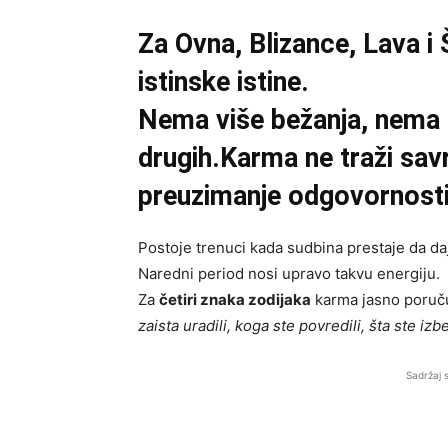
Za Ovna, Blizance, Lava i 
istinske istine.
Nema više bežanja, nema 
drugih.Karma ne traži savr
preuzimanje odgovornosti
Postoje trenuci kada sudbina prestaje da da
Naredni period nosi upravo takvu energiju.
Za
četiri znaka zodijaka
karma jasno poruč
zaista uradili, koga ste povredili, šta ste izb
Sadržaj 