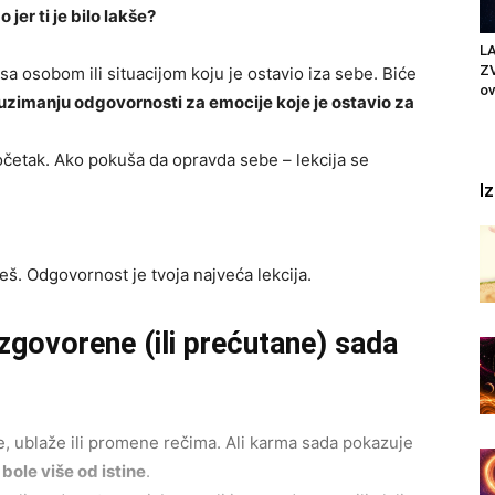
 jer ti je bilo lakše?
LA
ZV
 osobom ili situacijom koju je ostavio iza sebe. Biće
ov
uzimanju odgovornosti za emocije koje je ostavio za
početak. Ako pokuša da opravda sebe – lekcija se
I
eš. Odgovornost je tvoja najveća lekcija.
zgovorene (ili prećutane) sada
, ublaže ili promene rečima. Ali karma sada pokazuje
 bole više od istine
.