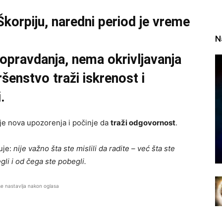
Škorpiju, naredni period je vreme
N
opravdanja, nema okrivljavanja
šenstvo traži iskrenost i
.
je nova upozorenja i počinje da
traži odgovornost
.
uje:
nije važno šta ste mislili da radite – već šta ste
egli i od čega ste pobegli.
se nastavlja nakon oglasa