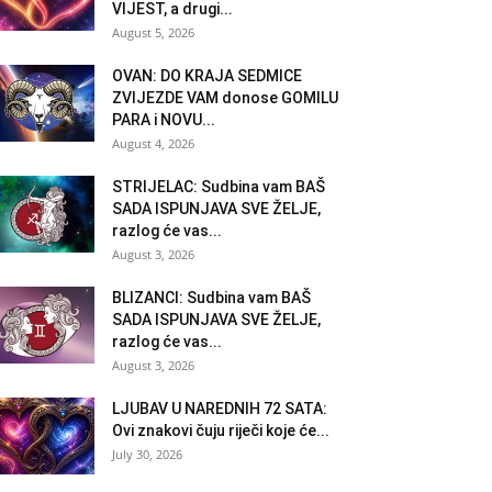
VIJEST, a drugi...
August 5, 2026
OVAN: DO KRAJA SEDMICE
ZVIJEZDE VAM donose GOMILU
PARA i NOVU...
August 4, 2026
STRIJELAC: Sudbina vam BAŠ
SADA ISPUNJAVA SVE ŽELJE,
razlog će vas...
August 3, 2026
BLIZANCI: Sudbina vam BAŠ
SADA ISPUNJAVA SVE ŽELJE,
razlog će vas...
August 3, 2026
LJUBAV U NAREDNIH 72 SATA:
Ovi znakovi čuju riječi koje će...
July 30, 2026