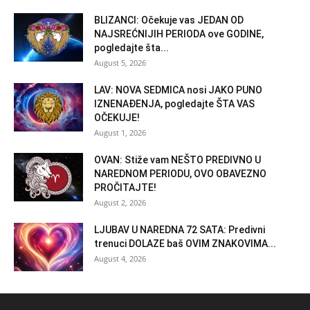
BLIZANCI: Očekuje vas JEDAN OD
NAJSREĆNIJIH PERIODA ove GODINE,
pogledajte šta...
August 5, 2026
LAV: NOVA SEDMICA nosi JAKO PUNO
IZNENAĐENJA, pogledajte ŠTA VAS
OČEKUJE!
August 1, 2026
OVAN: Stiže vam NEŠTO PREDIVNO U
NAREDNOM PERIODU, OVO OBAVEZNO
PROČITAJTE!
August 2, 2026
LJUBAV U NAREDNA 72 SATA: Predivni
trenuci DOLAZE baš OVIM ZNAKOVIMA...
August 4, 2026