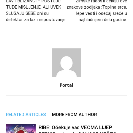
LAV I BLIZANCI – POŠTUJU
Zimske radosti čekaju ove
TUĐE MIŠLJENJE, ALI UVEK
znakove zodijaka :Toplina srca,
SLUŠAJU SEBE oni su
lepe vesti i osećaj sreće u
detektor za laz i nepostovanje
najhladnijem delu godine.
.
Portal
RELATED ARTICLES
MORE FROM AUTHOR
RIBE: Očekuje vas VEOMA LIJEP