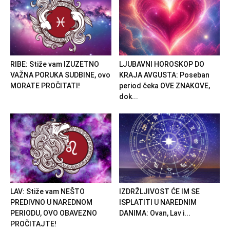
RIBE: Stiže vam IZUZETNO
LJUBAVNI HOROSKOP DO
VAŽNA PORUKA SUDBINE, ovo
KRAJA AVGUSTA: Poseban
MORATE PROČITATI!
period čeka OVE ZNAKOVE,
dok...
LAV: Stiže vam NEŠTO
IZDRŽLJIVOST ĆE IM SE
PREDIVNO U NAREDNOM
ISPLATITI U NAREDNIM
PERIODU, OVO OBAVEZNO
DANIMA: Ovan, Lav i...
PROČITAJTE!