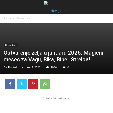
Home
Horoskop
Horoskop
Ostvarenje želja u januaru 2026: Magični
mesec za Vagu, Bika, Ribe i Strelca!
By
Portal
-
January 5, 2026
1986
0
Oglasi - Advertisement