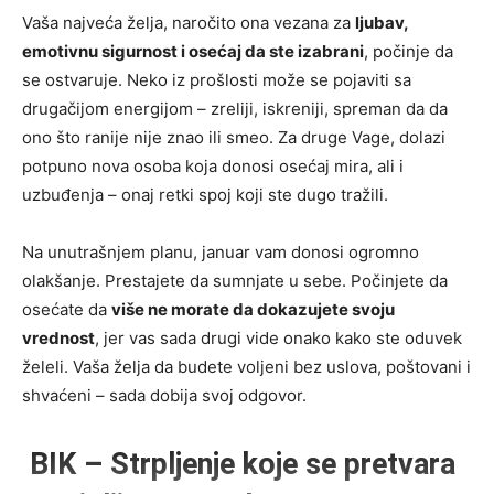
Vaša najveća želja, naročito ona vezana za
ljubav,
emotivnu sigurnost i osećaj da ste izabrani
, počinje da
se ostvaruje. Neko iz prošlosti može se pojaviti sa
drugačijom energijom – zreliji, iskreniji, spreman da da
ono što ranije nije znao ili smeo. Za druge Vage, dolazi
potpuno nova osoba koja donosi osećaj mira, ali i
uzbuđenja – onaj retki spoj koji ste dugo tražili.
Na unutrašnjem planu, januar vam donosi ogromno
olakšanje. Prestajete da sumnjate u sebe. Počinjete da
osećate da
više ne morate da dokazujete svoju
vrednost
, jer vas sada drugi vide onako kako ste oduvek
želeli. Vaša želja da budete voljeni bez uslova, poštovani i
shvaćeni – sada dobija svoj odgovor.
BIK – Strpljenje koje se pretvara