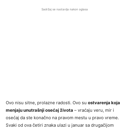
Sadržaj se nastavlja nakon oglasa
Ovo nisu sitne, prolazne radosti. Ovo su
ostvarenja koja
menjaju unutrašnji osećaj života
– vraćaju veru, mir i
osećaj da ste konačno na pravom mestu u pravo vreme.
Svaki od ova četiri znaka ulazi u januar sa drugačijom