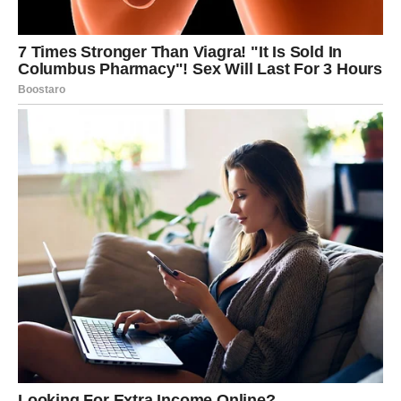
vođeni. Vaša želja je često bila duboka, emotivna i iskrena
– niste želeli mnogo, samo istinu, ljubav i mir u duši.
U januaru dolazi trenutak kada se
unutrašnja želja
susreće sa spoljašnjom realnošću
. Mnoge Ribe će
doživeti:
snažnu ljubavnu priču ili povratak emocija
isceljenje starih rana
osećaj da su konačno prihvaćene onakve kakve jesu
Ako ste dugo čekali da se nešto pokrene – razgovor,
priznanje, odluka – januar donosi upravo to. Ono što je
posebno važno jeste da više ne sumnjate u sebe.
Počinjete da verujete svojoj intuiciji i shvatate da
vaša