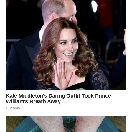
slobodu izbora
promenu pravca
novi početak
ili osećaj da ponovo živite punim plućima
Tokom januara, dolazi vest, poziv ili odluka koja vam
otvara vrata. Može biti vezano za posao, putovanje,
selidbu ili lični razvoj. Osećate kako se energija vraća,
kako se u vama ponovo budi optimizam i vera u
budućnost.
Na emotivnom planu, Strelčevi dobijaju priliku da
započnu nešto novo ili da konačno zatvore poglavlje koje