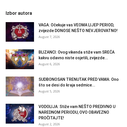
Izbor autora
VAGA: Očekuje vas VEOMA LIJEP PERIOD,
zvijezde DONOSE NEŠTO NEVJEROVATNO!
August 7, 2026
BLIZANCI: Ovog vikenda stiže vam SREĆA
kakvu odavno niste osjetili, zvijezde...
August 6, 2026
SUDBONOSAN TRENUTAK PRED VAMA: Ono
što se desi do kraja sedmice...
August 5, 2026
VODOLIJA: Stiže vam NEŠTO PREDIVNO U
NAREDNOM PERIODU, OVO OBAVEZNO
PROČITAJTE!
August 2, 2026