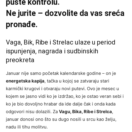
puste kontrolu.
Ne jurite – dozvolite da vas sreća
pronađe.
Vaga, Bik, Ribe i Strelac ulaze u period
ispunjenja, nagrada i sudbinskih
preokreta
Januar nije samo početak kalendarske godine – on je
energetska kapija
, tačka u kojoj se zatvaraju stari
karmički krugovi i otvaraju novi putevi. Ovo je mesec u
kojem se jasno vidi ko je izdržao, ko je ostao veran sebi i
ko je bio dovoljno hrabar da ide dalje čak i onda kada
odgovori nisu dolazili. Za
Vagu, Bika, Ribe i Strelca
,
januar donosi ono što su dugo nosili u srcu kao želju,
nadu ili tihu molitvu.