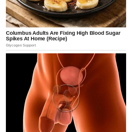
Ono što je važno jeste da ova nagrada dolazi postepeno,
ali sigurno. Možda nije sve odjednom, ali svaki korak vodi
ka cilju koji ste dugo zamišljali. Na emotivnom planu, vaša
želja za
pouzdanom, stabilnom i mirnom ljubavlju
dolazi
u fokus. Ako ste u vezi, odnos se učvršćuje. Ako ste
slobodni, pojavljuje se osoba koja uliva sigurnost i
poverenje.
Januar vas uči da
niste uzalud verovali
. Sve ono što ste
strpljivo gradili sada počinje da daje plodove.
RIBE – Snovi prestaju da budu
iluzija i postaju stvarnost
Za Ribe, januar je jedan od
najmagičnijih meseci
u
godini. Vaša intuicija je pojačana, srce otvoreno, a
univerzum vam šalje jasne znakove da ste zaštićeni i