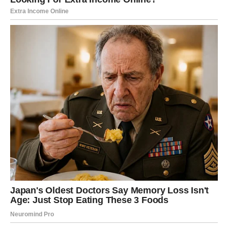
osećajnost nije slabost, već vaša najveća snaga
.
Vaša želja se ostvaruje onda kada prestanete da se bojite
da sanjate. A januar vam pokazuje da snovi nisu beg – već
put.
STRELAC – Sloboda, novi pravci i ostvarenje životne
vizije
Strelčevi su znak koji uvek teži širem horizontu, ali iza
vaše vedrine često su se krila pitanja, sumnje i unutrašnja
preispitivanja. Januar dolazi kao
prekretnica
– trenutak
kada shvatate da je sve imalo smisla, čak i lutanja.
Vaša želja je bila vezana za: