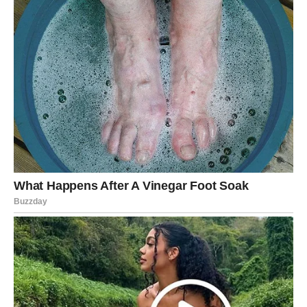
ih je kočilo. Vaša želja da budete
srećni bez osećaja
krivice
sada postaje realnost.