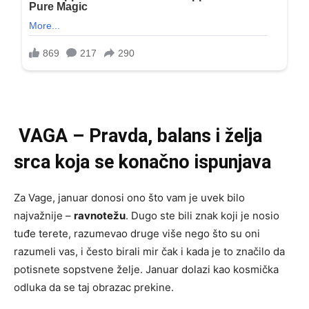
VAGA – Pravda, balans i želja
srca koja se konačno ispunjava
Za Vage, januar donosi ono što vam je uvek bilo
najvažnije –
ravnotežu
. Dugo ste bili znak koji je nosio
tuđe terete, razumevao druge više nego što su oni
razumeli vas, i često birali mir čak i kada je to značilo da
potisnete sopstvene želje. Januar dolazi kao kosmička
odluka da se taj obrazac prekine.