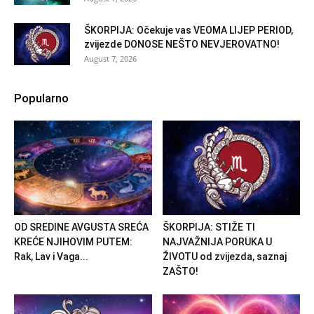
ŠKORPIJA: Očekuje vas VEOMA LIJEP PERIOD,
zvijezde DONOSE NEŠTO NEVJEROVATNO!
August 7, 2026
Popularno
OD SREDINE AVGUSTA SREĆA
ŠKORPIJA: STIŽE TI
KREĆE NJIHOVIM PUTEM:
NAJVAŽNIJA PORUKA U
Rak, Lav i Vaga...
ŽIVOTU od zvijezda, saznaj
ZAŠTO!