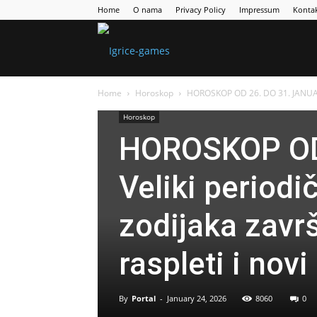
Home
O nama
Privacy Policy
Impressum
Konta
Games
Home
Horoskop
HOROSKOP OD 26. DO 31. JANUARA:
Portal
Horoskop
HOROSKOP OD
Veliki period
zodijaka zavr
raspleti i novi
By
Portal
-
January 24, 2026
8060
0