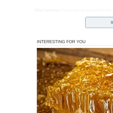
Ključ perioda:
fokusirajte se na ono što bira
RAK
Rakovi ulaze u emotivno snažan period. Od 
osećanjima koja ste dugo potiskivali. Ovo nij
Kraj meseca donosi rasplet: razgovor, prizna
porodici ili ljubavi dolazi do smirivanja tenzi
Ključ perioda:
istina vas oslobađa.
LAV
Za Lava je ovo period priznanja i potvrde. M
jasno da znate da ste na pravom putu. Od 27