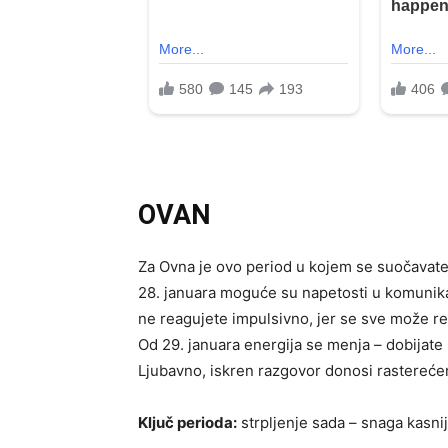
OVAN
Za Ovna je ovo period u kojem se suočavate 
28. januara moguće su napetosti u komunikaci
ne reagujete impulsivno, jer se sve može re
Od 29. januara energija se menja – dobijate 
Ljubavno, iskren razgovor donosi rastereće
Ključ perioda:
strpljenje sada – snaga kasnij