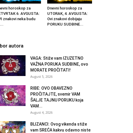
evni horoskop za
Dnevni horoskop za
ETVRTAK 6. AVGUSTA:
UTORAK, 4. AVGUSTA:
I znakovi neka budu
Ovi znakovi dobijaju
...
PORUKU SUDBINE...
zbor autora
VAGA: Stiže vam IZUZETNO
VAŽNA PORUKA SUDBINE, ovo
MORATE PROČITATI!
August 5, 2026
RIBE: OVO OBAVEZNO
PROČITAJTE, svemir VAM
ŠALJE TAJNU PORUKU koja
VAM...
August 4, 2026
BLIZANCI: Ovog vikenda stiže
vam SREĆA kakvu odavno niste