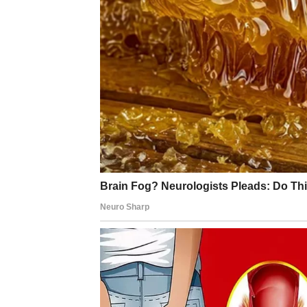
lični status.
U ljubavi, kraj meseca donosi toplinu i oseć
oni nose veliku poruku.
Ključ perioda:
verujte procesu – trud se vidi
DEVICA
Device završavaju januar mnogo mirnije neg
nešto što vas je dugo mučilo – praktično ili
Od 29. januara osećate olakšanje, jasnoću i s
– dozvolite sebi da verujete osećaju.
Ključ perioda:
ne morate sve kontrolisati da 
VAGA