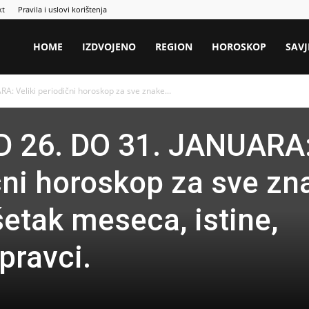
kt
Pravila i uslovi korištenja
HOME
IZDVOJENO
REGION
HOROSKOP
SAVJ
 Veliki periodični horoskop za sve znake...
 26. DO 31. JANUARA
ični horoskop za sve zn
šetak meseca, istine,
 pravci.