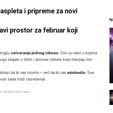
aspleta i pripreme za novi
N
vi prostor za februar koji
ergiju
zatvaranja jednog ciklusa
. Ovo su dani u kojima
dugo stajale u tišini i donose odluke koje menjaju ton
 dolazi da bi vas slomio – već da bi vas
oslobodio
. Sve
nuto sada traži razrešenje.
se nastavlja nakon oglasa