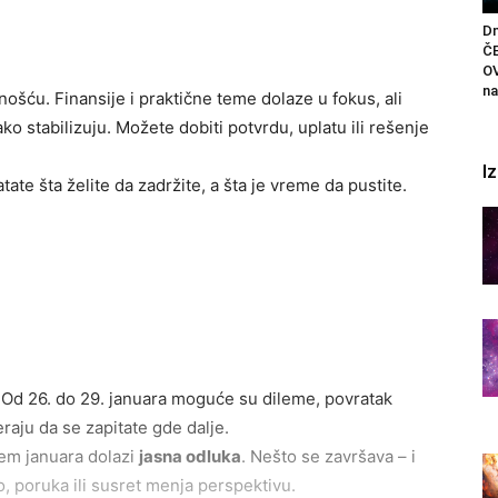
Dn
Č
OV
na
nošću. Finansije i praktične teme dolaze u fokus, ali
ako stabilizuju. Možete dobiti potvrdu, uplatu ili rešenje
I
ate šta želite da zadržite, a šta je vreme da pustite.
 Od 26. do 29. januara moguće su dileme, povratak
teraju da se zapitate gde dalje.
ajem januara dolazi
jasna odluka
. Nešto se završava – i
, poruka ili susret menja perspektivu.