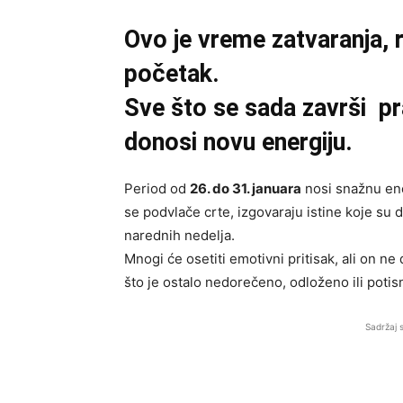
Ovo je vreme zatvaranja, r
početak.
Sve što se sada završi pra
donosi novu energiju.
Period od
26. do 31. januara
nosi snažnu en
se podvlače crte, izgovaraju istine koje su 
narednih nedelja.
Mnogi će osetiti emotivni pritisak, ali on ne
što je ostalo nedorečeno, odloženo ili potis
Sadržaj 