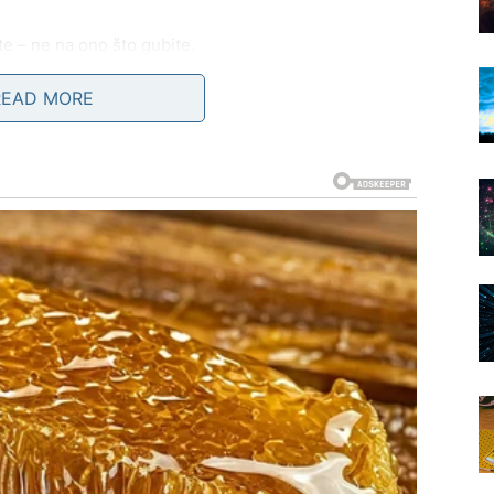
te – ne na ono što gubite.
READ MORE
26. do 28. januara moguće je suočavanje sa
e loše – naprotiv, donosi isceljenje.
nje ili unutrašnju spoznaju koja vam vraća mir. U
ja.
ožda ne baš onako kako ste očekivali, ali dovoljno
. januara moguće su dobre vesti vezane za posao ili