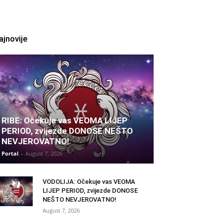
ajnovije
RIBE: Očekuje vas VEOMA LIJEP
PERIOD, zvijezde DONOSE NEŠTO
NEVJEROVATNO!
Portal
-
August 7, 2026
VODOLIJA: Očekuje vas VEOMA
LIJEP PERIOD, zvijezde DONOSE
NEŠTO NEVJEROVATNO!
August 7, 2026