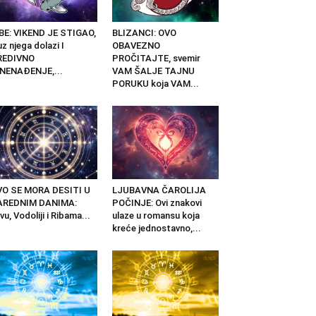
BE: VIKEND JE STIGAO,
BLIZANCI: OVO
uz njega dolazi I
OBAVEZNO
REDIVNO
PROČITAJTE, svemir
NENAĐENJE,...
VAM ŠALJE TAJNU
PORUKU koja VAM...
VO SE MORA DESITI U
LJUBAVNA ČAROLIJA
AREDNIM DANIMA:
POČINJE: Ovi znakovi
vu, Vodoliji i Ribama...
ulaze u romansu koja
kreće jednostavno,...