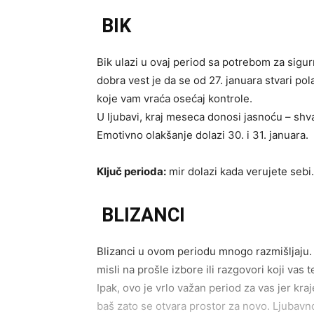
BIK
Bik ulazi u ovaj period sa potrebom za sigur
dobra vest je da se od 27. januara stvari pol
koje vam vraća osećaj kontrole.
U ljubavi, kraj meseca donosi jasnoću – shvat
Emotivno olakšanje dolazi 30. i 31. januara.
Ključ perioda:
mir dolazi kada verujete sebi.
BLIZANCI
Blizanci u ovom periodu mnogo razmišljaju.
misli na prošle izbore ili razgovori koji vas 
Ipak, ovo je vrlo važan period za vas jer kr
baš zato se otvara prostor za novo. Ljubavno