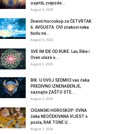
osjetili, zvijezde...
August 6, 2026
Dnevni horoskop za ČETVRTAK
6. AVGUSTA: OVI znakovi neka
budu na...
August 5, 2026
SVE IM IDE OD RUKE: Lav, Ribe i
Ovan ulaze u...
August 2, 2026
BIK: U OVOJ SEDMICI vas čeka
PREDIVNO IZNENAĐENJE,
saznajte ZAŠTO STE...
August 2, 2026
CIGANSKI HOROSKOP: OVNA
čeka NEOČEKIVANA VIJEST s
posla, RAK TONE U...
August 7, 2026