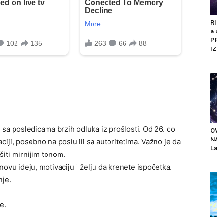
RI
a 
P
IZ
sa posledicama brzih odluka iz prošlosti. Od 26. do
O
N
ji, posebno na poslu ili sa autoritetima. Važno je da
La
šiti mirnijim tonom.
novu ideju, motivaciju i želju da krenete ispočetka.
nje.
e.