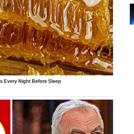
aj da ste viđeni. Ne ignorišite male znakove pažnje –
.
o što su započele. Od 26. do 28. januara rešavate
 emotivno.
tabilnost. U ljubavi je važno da ne analizirate previše
bi bilo dobro.