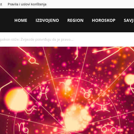
kt
Pravila i uslovi korištenja
HOME
IZDVOJENO
REGION
HOROSKOP
SAVJ
kon stiže: Zvijezde potvrđuju da je pravo...