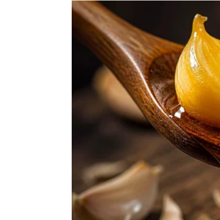
Zvijezde vam donose vijest ili susret koji 
Jedna osoba ulazi u vaš život sa veoma po
Sudbina vas vodi prema novom
Najvažnije stvari dolaze onda kada ih najma
RAK
Rakovi su među znakovima kojima konačno d
Ljubav, pažnja i emotivna sigurnost sada ul
Srce konačno dobija ono što za
Pred vama su trenuci puni topline, nježnosti