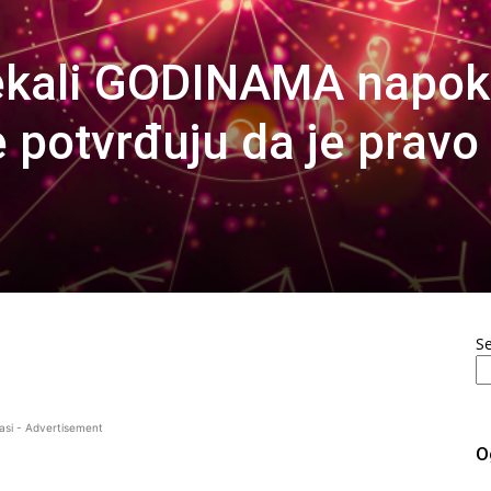
čekali GODINAMA napo
e potvrđuju da je pravo
S
asi - Advertisement
O