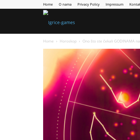
Home
O nama
Privacy Policy
Impressum
Konta
Games
Home
Horoskop
Ono što ste čekali GODINAMA napo
Portal