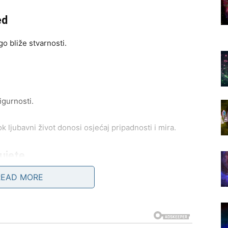
ed
o bliže stvarnosti.
igurnosti.
k ljubavni život donosi osjećaj pripadnosti i mira.
ujete
READ MORE
veliko olakšanje i sreću.