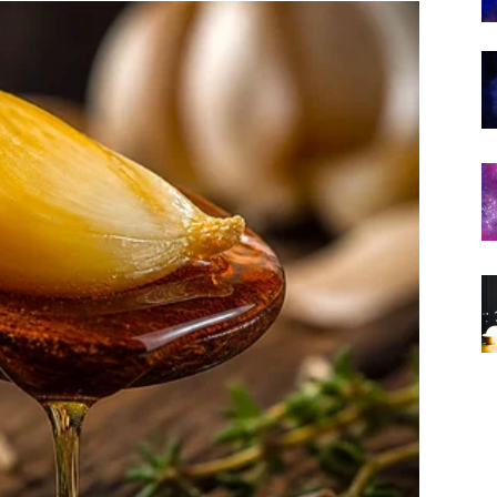
može potpuno promijeniti vaš pogled na budućnost.
sebnom energijom.
 početku
nje očekujete.
olazi ono što su godinama čekali.
aze u vaš život mnogo snažnije nego ranije.
služuje
 i sreće.