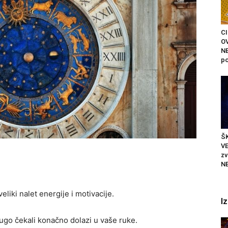
C
O
N
po
ŠK
VE
z
N
eliki nalet energije i motivacije.
I
 dugo čekali konačno dolazi u vaše ruke.