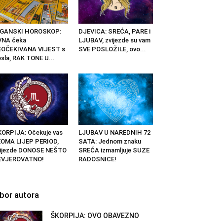
IGANSKI HOROSKOP:
DJEVICA: SREĆA, PARE i
VNA čeka
LJUBAV, zvijezde su vam
EOČEKIVANA VIJEST s
SVE POSLOŽILE, ovo...
sla, RAK TONE U...
ORPIJA: Očekuje vas
LJUBAV U NAREDNIH 72
OMA LIJEP PERIOD,
SATA: Jednom znaku
vijezde DONOSE NEŠTO
SREĆA izmamljuje SUZE
EVJEROVATNO!
RADOSNICE!
zbor autora
ŠKORPIJA: OVO OBAVEZNO