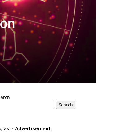
kon
earch
Search
glasi - Advertisement