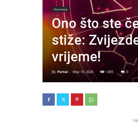
Horoskop
Ono što ste 
stiže: Zvijezd
vrijeme!
By
Portal
-
May 10, 2026
1405
0
Ogl