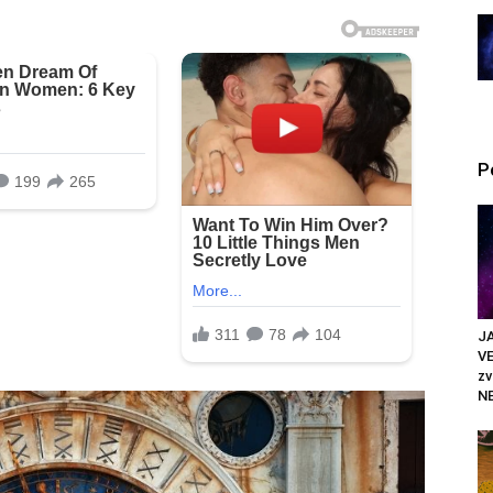
P
JA
VE
z
N