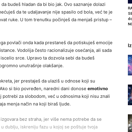
ti da budeš hladan da bi bio jak. Ovo saznanje dolazi
R
ećuješ da te udaljavanje nije spasilo od bola, već te je
S
do
ohvat ruke. U tom trenutku počinješ da menjaš pristup –
NO
tuga povlači onda kada prestaneš da potiskuješ emocije
I
distance. Vodolija često racionalizuje osećanja, ali sada
iscelio srce. Upravo ta dozvola sebi da budeš
 ogromno unutrašnje olakšanje.
eta, jer prestaješ da ulaziš u odnose koji su
adni. Ako si bio povređen, naredni dani donose
emotivno
oj potrebi za slobodom, već u odnosima koji nisu znali
aja menja način na koji biraš ljude.
a izgovara bez straha, jer više nema potrebe da se
zi u dublju, iskreniju fazu u kojoj se poštuje tvoja