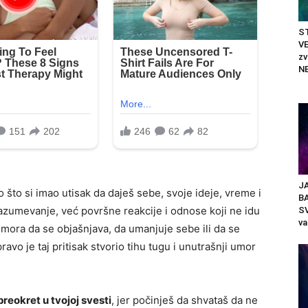
ST
VE
z
N
JA
 što si imao utisak da daješ sebe, svoje ideje, vreme i
B
razumevanje, već površne reakcije i odnose koji ne idu
SV
va
 mora da se objašnjava, da umanjuje sebe ili da se
vo je taj pritisak stvorio tihu tugu i unutrašnji umor
reokret u tvojoj svesti
, jer počinješ da shvataš da ne