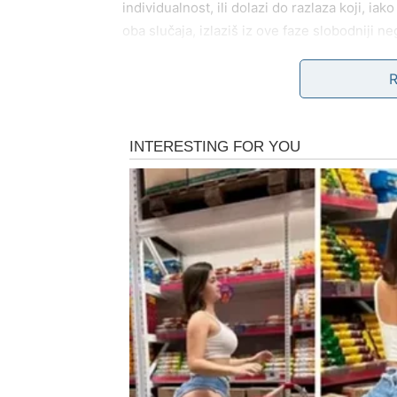
individualnost, ili dolazi do razlaza koji, ia
oba slučaja, izlaziš iz ove faze slobodniji ne
Slobodne Vodolije ulaze u period u kome se 
zasnovane na površnoj razmeni ili intelektua
razumevanje, prihvatanje i osećaj da možeš 
sada pojavljuje dolazi kao ogledalo tvoje pr
Najveća promena dešava se u tvom odnosu pre
prepreka za ljubav, već tvoj najveći dar, ali
da gradiš odnose u kojima ne moraš da biraš
isključuje drugo.
U narednim danima mogu se otvoriti i nova ž
novim planovima i društvenim krugom, jer kad