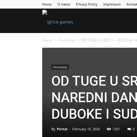
Home
O nama
Privacy Policy
Impressum
Konta
Games
Home
Horoskop
OD TUGE U SREĆU – VODOLIJA N
Portal
Horoskop
OD TUGE U S
NAREDNI DAN
DUBOKE I SU
By
Portal
-
February 10, 2026
1201
0