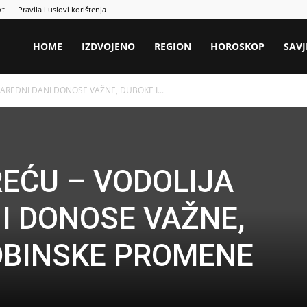
kt
Pravila i uslovi korištenja
HOME
IZDVOJENO
REGION
HOROSKOP
SAVJ
AREDNI DANI DONOSE VAŽNE, DUBOKE I...
REĆU – VODOLIJA
I DONOSE VAŽNE,
DBINSKE PROMENE