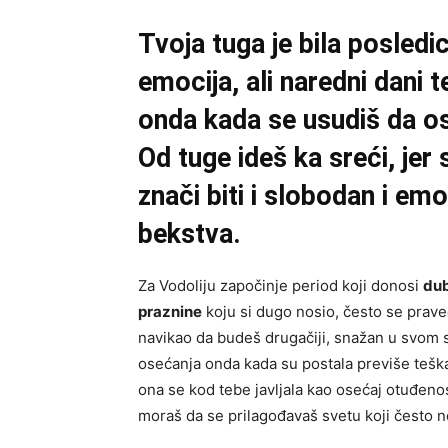
Tvoja tuga je bila posledi
emocija, ali naredni dani 
onda kada se usudiš da o
Od tuge ideš ka sreći, jer 
znači biti i slobodan i em
bekstva.
Za Vodoliju započinje period koji donosi
dub
praznine
koju si dugo nosio, često se praveć
navikao da budeš drugačiji, snažan u svom 
osećanja onda kada su postala previše teška. 
ona se kod tebe javljala kao osećaj otuđenos
moraš da se prilagođavaš svetu koji često ne 