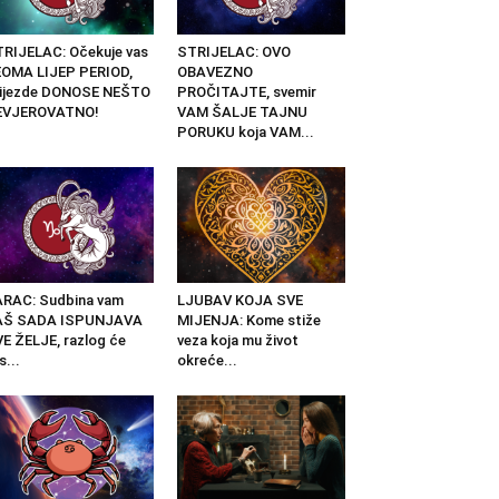
RIJELAC: Očekuje vas
STRIJELAC: OVO
OMA LIJEP PERIOD,
OBAVEZNO
vijezde DONOSE NEŠTO
PROČITAJTE, svemir
EVJEROVATNO!
VAM ŠALJE TAJNU
PORUKU koja VAM...
RAC: Sudbina vam
LJUBAV KOJA SVE
AŠ SADA ISPUNJAVA
MIJENJA: Kome stiže
E ŽELJE, razlog će
veza koja mu život
s...
okreće...