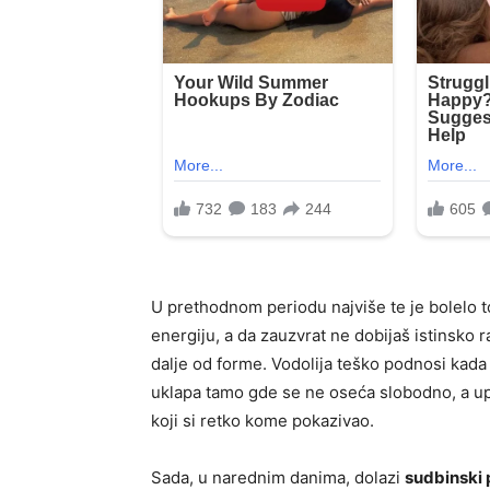
U prethodnom periodu najviše te je bolelo to
energiju, a da zauzvrat ne dobijaš istinsko 
dalje od forme. Vodolija teško podnosi kada
uklapa tamo gde se ne oseća slobodno, a upra
koji si retko kome pokazivao.
Sada, u narednim danima, dolazi
sudbinski p