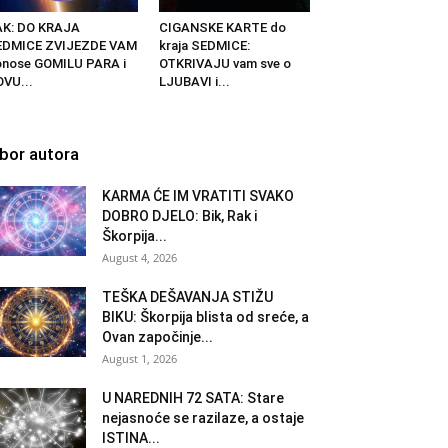
AK: DO KRAJA
CIGANSKE KARTE do
EDMICE ZVIJEZDE VAM
kraja SEDMICE:
nose GOMILU PARA i
OTKRIVAJU vam sve o
VU...
LJUBAVI i...
zbor autora
KARMA ĆE IM VRATITI SVAKO
DOBRO DJELO: Bik, Rak i
Škorpija...
August 4, 2026
TEŠKA DEŠAVANJA STIŽU
BIKU: Škorpija blista od sreće, a
Ovan započinje...
August 1, 2026
U NAREDNIH 72 SATA: Stare
nejasnoće se razilaze, a ostaje
ISTINA...