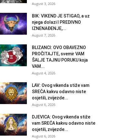
August 3, 2026
BIK: VIKEND JE STIGAO, a uz
njega dolazi I PREDIVNO
IZNENAĐENJE,...
August 7, 2026
BLIZANCI: OVO OBAVEZNO
PROČITAJTE, svemir VAM
ŠALJE TAJNU PORUKU koja
VAM...
August 4, 2026
LAV: Ovog vikenda stiže vam
SREĆA kakvu odavno niste
osjetili, zvijezde...
August 6, 2026
DJEVICA: Ovog vikenda stiže
vam SREĆA kakvu odavno niste
osjetili, zvijezde...
August 6, 2026