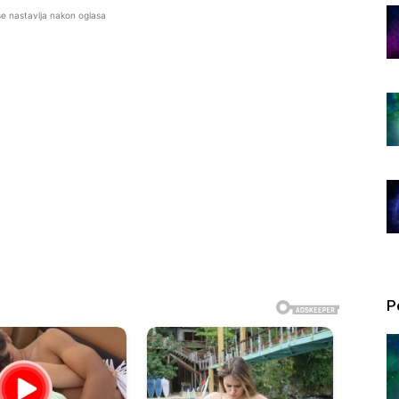
se nastavlja nakon oglasa
P