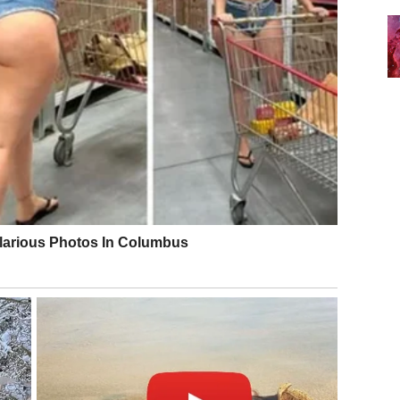
 Osećaš da se ponovo povezuješ sa svetom, ali ovog
jenica da Vodolija više ne želi da živi iza zidova koje
 štitili, već izolovali. Iz tuge izlaziš svesniji, emotivno
lazi bez uslova i bez ograničenja.