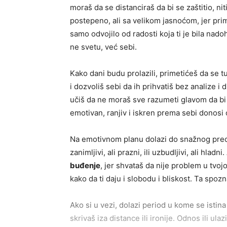
moraš da se distanciraš da bi se zaštitio, ni
postepeno, ali sa velikom jasnoćom, jer prim
samo odvojilo od radosti koja ti je bila nad
ne svetu, već sebi.
Kako dani budu prolazili, primetićeš da se 
i dozvoliš sebi da ih prihvatiš bez analize i 
učiš da ne moraš sve razumeti glavom da bi 
emotivan, ranjiv i iskren prema sebi donosi
Na emotivnom planu dolazi do snažnog preokr
zanimljivi, ali prazni, ili uzbudljivi, ali hl
buđenje
, jer shvataš da nije problem u tvoj
kako da ti daju i slobodu i bliskost. Ta spozn
Ako si u vezi, dolazi period u kome se istin
skrivaš iza distance ili ironije. Odnos ili ula