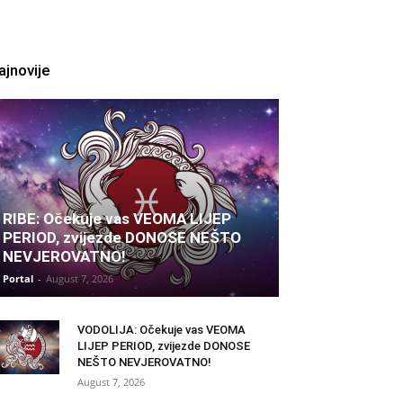
ajnovije
RIBE: Očekuje vas VEOMA LIJEP
PERIOD, zvijezde DONOSE NEŠTO
NEVJEROVATNO!
Portal
-
August 7, 2026
VODOLIJA: Očekuje vas VEOMA
LIJEP PERIOD, zvijezde DONOSE
NEŠTO NEVJEROVATNO!
August 7, 2026