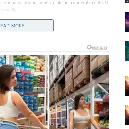
ko iznenadan, donosi osećaj olakšanja i povratka sebi. U
go ranije.
menja energija ljubavi, jer više ne privlačiš odnose
READ MORE
lnoj igri bez emocija, već ljude koji donose
biti svoj bez potrebe da se objašnjavaš. Osoba koja se
ave prirode – slobodne, ali emotivno prisutne.
ma sebi, jer shvataš da tvoja različitost nije
 samo onda kada prestaneš da se kriješ iza nje. Počinješ
 između slobode i bliskosti, jer sada znaš da jedno ne
ivotna vrata, posebno u vezi sa ličnim razvojem,
a se emotivni zidovi sruše, tvoja kreativnost, vizija i