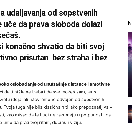
ca udaljavanja od sopstvenih
te uče da prava sloboda dolazi
N
sećaš.
si konačno shvatio da biti svoj
otivno prisutan bez straha i bez
oko oslobađanje od unutrašnje distance i emotivne
i da ti ništa ne treba i da sve možeš sam, jer si
svetu ideja, ali istovremeno odvojen od sopstvenih
Tvoja tuga nije bila klasična niti lako prepoznatljiva –
ti, kao misao da te ljudi ne razumeju u potpunosti, da
ume da prati tvoj ritam, dubinu i viziju.