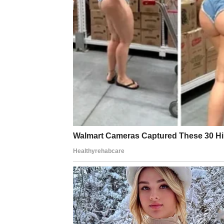
životna energija dolaze do punog izražaja.
puta bez gubitka sebe.
Ono što ovaj period čini sudbinskim jeste čin
je sama sagradila, jer si shvatio da te oni nisu
otvoreniji i spreman da primiš sreću koja do