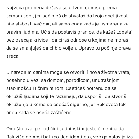
Najveća promena dešava se u tvom odnosu prema
samom sebi, jer počinješ da shvataš da tvoja osetljivost
nije slabost, već dar, ali samo onda kada je usmerena ka
pravim ljudima. Učiš da postaviš granice, da kažeš „dosta“
bez osećaja krivice i da biraš odnose u kojima ne moraš
da se smanjuješ da bi bio voljen. Upravo tu počinje prava
sreća.
U narednim danima mogu se otvoriti i nova životna vrata,
posebno u vezi sa domom, porodicom, unutrašnjom
stabilnošću i ličnim mirom. Osetićeš potrebu da se
okružiš ljudima koji te razumeju, da usporiš i da stvoriš
okruženje u kome se osećaš sigurno, jer Rak cveta tek
onda kada se oseća zaštićeno.
Ono što ovaj period čini sudbinskim jeste činjenica da
Rak više ne nosi bol kao deo identiteta, već ga ostavlja iza