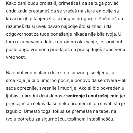
Kako dani budu prolazili, primetićeš da se tuga povlači
onda kada prestaneš da se vraćaš na stare emocije sa
krivicom ili pitanjem šta si mogao drugačije. Počinješ da
razumeš da si uvek davao najbolje što si znao, i da
odgovornost za tuđe ponašanje nikada nije bila tvoja. U
tom razumevanju dolazi ogromno olakšanje, jer prvi put
posle dugo vremena prestaješ da preispituješ sopstvenu
vrednost.
Na emotivnom planu dolazi do snažnog isceljenja, jer
srce koje je bilo umorno počinje ponovo da se otvara – ali
sada opreznije, svesnije i mudrije. Ako si bio povređen u
ljubavi, naredni dani donose
smirenje i unutrašnji mir
, jer
prestaješ da čekaš da se neko promeni ili da shvati šta je
izgubio. Umesto toga, fokus se premešta na tebe, na
tvoju potrebu za sigurnošću, toplinom i stabilnošću.