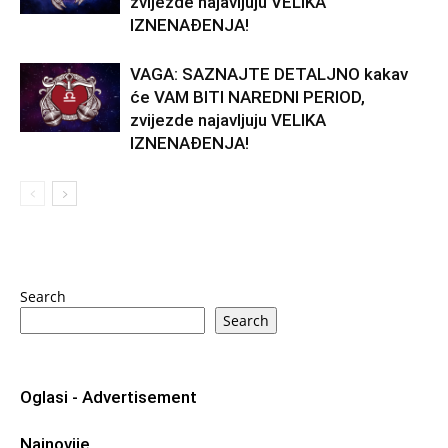
zvijezde najavljuju VELIKA
IZNENAĐENJA!
VAGA: SAZNAJTE DETALJNO kakav
će VAM BITI NAREDNI PERIOD,
zvijezde najavljuju VELIKA
IZNENAĐENJA!
Search
Search
Oglasi - Advertisement
Najnovije