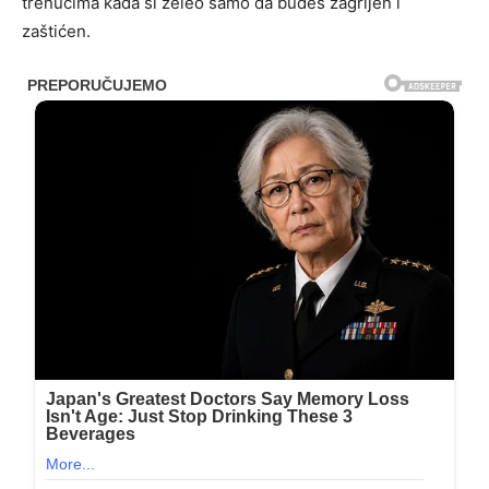
trenucima kada si želeo samo da budeš zagrljen i
zaštićen.