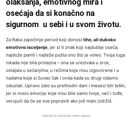
olakšanja, emotivnog mira i
osećaja da si konačno na
sigurnom u sebi i u svom životu.
Za Raka započinje period koji donosi
tiho, ali duboko
emotivno isceljenje
, jer si ti znak koji najdublje oseća,
najduže pamti i najteže pušta ono što je voleo. Tvoja tuga
nikada nije bila prolazna – ona se urezivala u srce,
ostajala u sećanjima, u rečima koje nisu izgovorene i u
nadama koje si čuvao čak i onda kada su drugi odavno
odustali. Upravo zato su prethodni dani i meseci bili teški,
jer si nosio emocije koje nisu bile samo tvoje, već i tuđe,
verujući da će se sve popraviti ako još malo izdržiš.
Sadržaj se nastavlja nakon oglasa