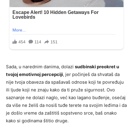
Sada, u narednim danima, dolazi
sudbinski preokret u
tvojoj emotivnoj percepciji
, jer počinješ da shvataš da
nije tvoja obaveza da spašavaš odnose koji te povređuju
ili ljude koji ne znaju kako da ti pruže sigurnost. Ovo
saznanje ne dolazi naglo, već kao lagano buđenje, osećaj
da više ne želiš da nosiš tuđe terete na svojim leđima i da
je došlo vreme da zaštitiš sopstveno srce, baš onako
kako si godinama štitio druge.