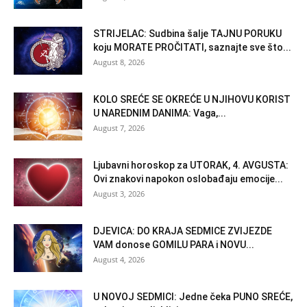
STRIJELAC: Sudbina šalje TAJNU PORUKU
koju MORATE PROČITATI, saznajte sve što...
August 8, 2026
KOLO SREĆE SE OKREĆE U NJIHOVU KORIST
U NAREDNIM DANIMA: Vaga,...
August 7, 2026
Ljubavni horoskop za UTORAK, 4. AVGUSTA:
Ovi znakovi napokon oslobađaju emocije...
August 3, 2026
DJEVICA: DO KRAJA SEDMICE ZVIJEZDE
VAM donose GOMILU PARA i NOVU...
August 4, 2026
U NOVOJ SEDMICI: Jedne čeka PUNO SREĆE,