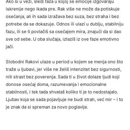
Ako si u vezi, sledi faza u kojoj se emocije izgovaraju
iskrenije nego ikada pre. Rak više ne može da potiskuje
osećanja, ali ih sada izražava bez suza, bez straha i bez
potrebe da se dokazuje. Odnos ili ulazi u dublju, stabilniju
fazu, ili se ti povlačiš sa osećajem mira, znajući da si dao
sve od sebe. U oba slučaja, izlaziš iz ove faze emotivno
jači.
Slobodni Rakovi ulaze u period u kojem se menja ono što
traže u ljubavi, jer više ne želiš intenzitet bez sigurnosti,
niti strast bez poverenja. Sada ti u život dolaze ljudi koji
donose osećaj doma, razumevanja i emocionalne
stabilnosti, i tek tada shvataš koliko ti je to nedostajalo.
Ljubav koja se sada pojavljuje ne budi strah, već mir – i to
je znak da si spreman za novo poglavlje.