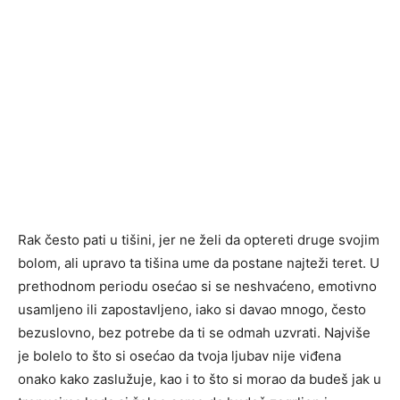
Rak često pati u tišini, jer ne želi da optereti druge svojim
bolom, ali upravo ta tišina ume da postane najteži teret. U
prethodnom periodu osećao si se neshvaćeno, emotivno
usamljeno ili zapostavljeno, iako si davao mnogo, često
bezuslovno, bez potrebe da ti se odmah uzvrati. Najviše
je bolelo to što si osećao da tvoja ljubav nije viđena
onako kako zaslužuje, kao i to što si morao da budeš jak u