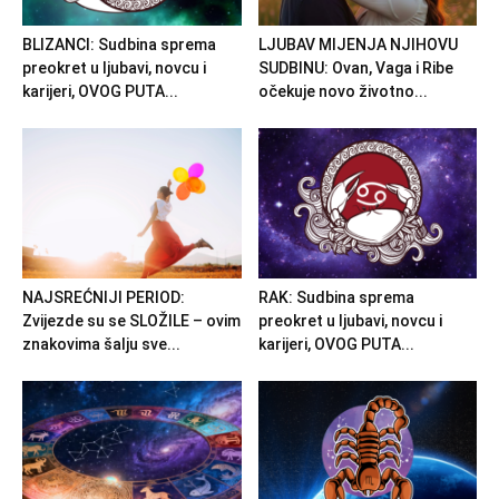
BLIZANCI: Sudbina sprema
LJUBAV MIJENJA NJIHOVU
preokret u ljubavi, novcu i
SUDBINU: Ovan, Vaga i Ribe
karijeri, OVOG PUTA...
očekuje novo životno...
NAJSREĆNIJI PERIOD:
RAK: Sudbina sprema
Zvijezde su se SLOŽILE – ovim
preokret u ljubavi, novcu i
znakovima šalju sve...
karijeri, OVOG PUTA...