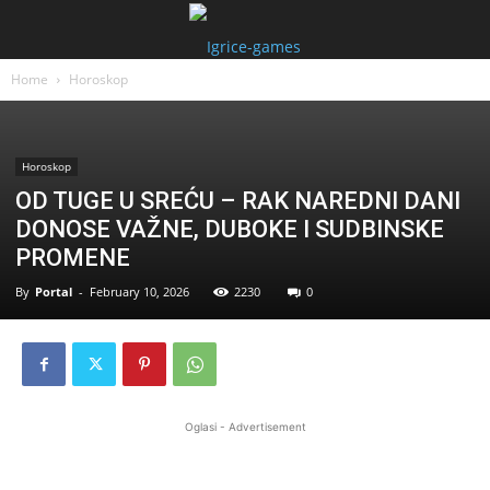
Home
Horoskop
Horoskop
OD TUGE U SREĆU – RAK NAREDNI DANI
DONOSE VAŽNE, DUBOKE I SUDBINSKE
PROMENE
By
Portal
-
February 10, 2026
2230
0
Oglasi - Advertisement