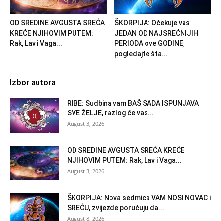
OD SREDINE AVGUSTA SREĆA
ŠKORPIJA: Očekuje vas
KREĆE NJIHOVIM PUTEM:
JEDAN OD NAJSREĆNIJIH
Rak, Lav i Vaga...
PERIODA ove GODINE,
pogledajte šta...
Izbor autora
RIBE: Sudbina vam BAŠ SADA ISPUNJAVA
SVE ŽELJE, razlog će vas...
August 3, 2026
OD SREDINE AVGUSTA SREĆA KREĆE
NJIHOVIM PUTEM: Rak, Lav i Vaga...
August 3, 2026
ŠKORPIJA: Nova sedmica VAM NOSI NOVAC i
SREĆU, zvijezde poručuju da...
August 8, 2026