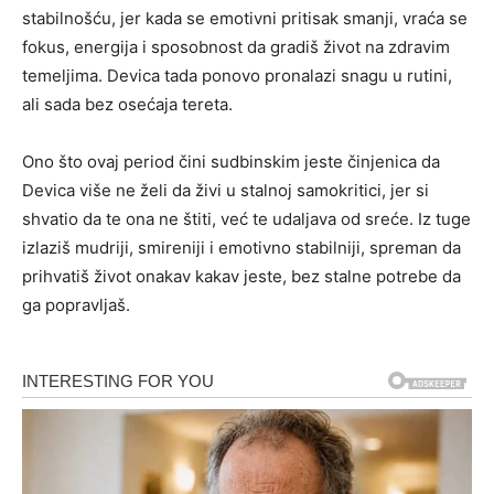
stabilnošću, jer kada se emotivni pritisak smanji, vraća se
fokus, energija i sposobnost da gradiš život na zdravim
temeljima. Devica tada ponovo pronalazi snagu u rutini,
ali sada bez osećaja tereta.
Ono što ovaj period čini sudbinskim jeste činjenica da
Devica više ne želi da živi u stalnoj samokritici, jer si
shvatio da te ona ne štiti, već te udaljava od sreće. Iz tuge
izlaziš mudriji, smireniji i emotivno stabilniji, spreman da
prihvatiš život onakav kakav jeste, bez stalne potrebe da
ga popravljaš.