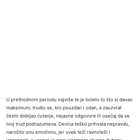
U prethodnom periodu najviše te je bolelo to što si davao
maksimum, trudio se, bio pouzdan i odan, a zauzvrat
često dobijao ćutanje, nejasne odgovore ili osećaj da se
tvoj trud podrazumeva. Devica teško prihvata nepravdu,
naročito onu emotivnu, jer uvek teži ravnoteži i