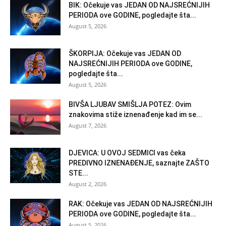
BIK: Očekuje vas JEDAN OD NAJSREĆNIJIH
PERIODA ove GODINE, pogledajte šta...
August 5, 2026
ŠKORPIJA: Očekuje vas JEDAN OD
NAJSREĆNIJIH PERIODA ove GODINE,
pogledajte šta...
August 5, 2026
BIVŠA LJUBAV SMIŠLJA POTEZ: Ovim
znakovima stiže iznenađenje kad im se...
August 7, 2026
DJEVICA: U OVOJ SEDMICI vas čeka
PREDIVNO IZNENAĐENJE, saznajte ZAŠTO
STE...
August 2, 2026
RAK: Očekuje vas JEDAN OD NAJSREĆNIJIH
PERIODA ove GODINE, pogledajte šta...
August 5, 2026