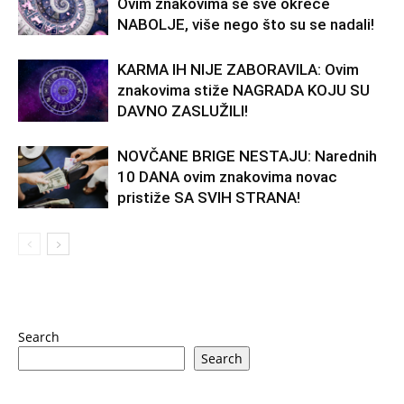
Ovim znakovima se sve okreće
NABOLJE, više nego što su se nadali!
KARMA IH NIJE ZABORAVILA: Ovim
znakovima stiže NAGRADA KOJU SU
DAVNO ZASLUŽILI!
NOVČANE BRIGE NESTAJU: Narednih
10 DANA ovim znakovima novac
pristiže SA SVIH STRANA!
Search
Search