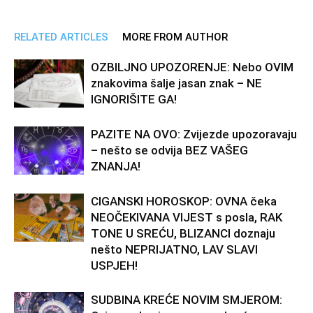
RELATED ARTICLES
MORE FROM AUTHOR
OZBILJNO UPOZORENJE: Nebo OVIM
znakovima šalje jasan znak – NE
IGNORIŠITE GA!
PAZITE NA OVO: Zvijezde upozoravaju
– nešto se odvija BEZ VAŠEG
ZNANJA!
CIGANSKI HOROSKOP: OVNA čeka
NEOČEKIVANA VIJEST s posla, RAK
TONE U SREĆU, BLIZANCI doznaju
nešto NEPRIJATNO, LAV SLAVI
USPJEH!
SUDBINA KREĆE NOVIM SMJEROM: