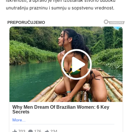
iskrenosti, a upravo je njen izostanak stvorio duboku
unutrašnju prazninu i sumnju u sopstvenu vrednost.