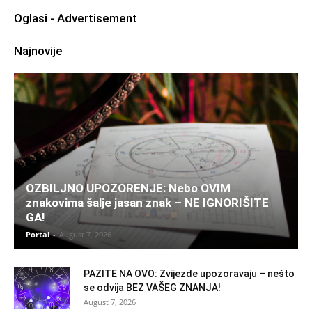
Oglasi - Advertisement
Najnovije
OZBILJNO UPOZORENJE: Nebo OVIM
znakovima šalje jasan znak – NE IGNORIŠITE
GA!
Portal
-
August 7, 2026
PAZITE NA OVO: Zvijezde upozoravaju – nešto
se odvija BEZ VAŠEG ZNANJA!
August 7, 2026