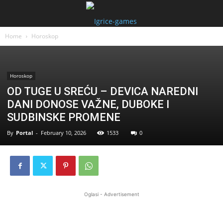
Home
Horoskop
Horoskop
OD TUGE U SREĆU – DEVICA NAREDNI
DANI DONOSE VAŽNE, DUBOKE I
SUDBINSKE PROMENE
By
Portal
-
February 10, 2026
1533
0
Oglasi - Advertisement