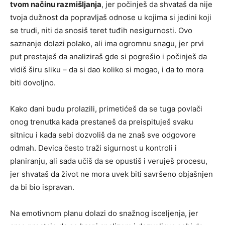
tvom načinu razmišljanja
, jer počinješ da shvataš da nije
tvoja dužnost da popravljaš odnose u kojima si jedini koji
se trudi, niti da snosiš teret tuđih nesigurnosti. Ovo
saznanje dolazi polako, ali ima ogromnu snagu, jer prvi
put prestaješ da analiziraš gde si pogrešio i počinješ da
vidiš širu sliku – da si dao koliko si mogao, i da to mora
biti dovoljno.
Kako dani budu prolazili, primetićeš da se tuga povlači
onog trenutka kada prestaneš da preispituješ svaku
sitnicu i kada sebi dozvoliš da ne znaš sve odgovore
odmah. Devica često traži sigurnost u kontroli i
planiranju, ali sada učiš da se opustiš i veruješ procesu,
jer shvataš da život ne mora uvek biti savršeno objašnjen
da bi bio ispravan.
Na emotivnom planu dolazi do snažnog isceljenja, jer