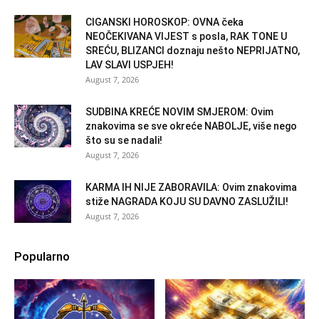
CIGANSKI HOROSKOP: OVNA čeka
NEOČEKIVANA VIJEST s posla, RAK TONE U
SREĆU, BLIZANCI doznaju nešto NEPRIJATNO,
LAV SLAVI USPJEH!
August 7, 2026
SUDBINA KREĆE NOVIM SMJEROM: Ovim
znakovima se sve okreće NABOLJE, više nego
što su se nadali!
August 7, 2026
KARMA IH NIJE ZABORAVILA: Ovim znakovima
stiže NAGRADA KOJU SU DAVNO ZASLUŽILI!
August 7, 2026
Popularno