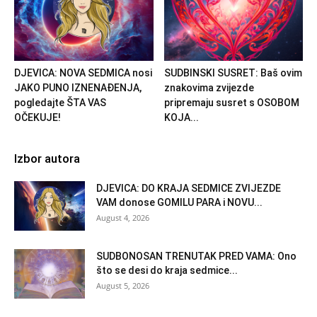
DJEVICA: NOVA SEDMICA nosi
SUDBINSKI SUSRET: Baš ovim
JAKO PUNO IZNENAĐENJA,
znakovima zvijezde
pogledajte ŠTA VAS
pripremaju susret s OSOBOM
OČEKUJE!
KOJA...
Izbor autora
DJEVICA: DO KRAJA SEDMICE ZVIJEZDE
VAM donose GOMILU PARA i NOVU...
August 4, 2026
SUDBONOSAN TRENUTAK PRED VAMA: Ono
što se desi do kraja sedmice...
August 5, 2026