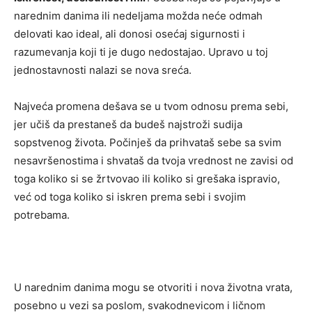
narednim danima ili nedeljama možda neće odmah
delovati kao ideal, ali donosi osećaj sigurnosti i
razumevanja koji ti je dugo nedostajao. Upravo u toj
jednostavnosti nalazi se nova sreća.
Najveća promena dešava se u tvom odnosu prema sebi,
jer učiš da prestaneš da budeš najstroži sudija
sopstvenog života. Počinješ da prihvataš sebe sa svim
nesavršenostima i shvataš da tvoja vrednost ne zavisi od
toga koliko si se žrtvovao ili koliko si grešaka ispravio,
već od toga koliko si iskren prema sebi i svojim
potrebama.
U narednim danima mogu se otvoriti i nova životna vrata,
posebno u vezi sa poslom, svakodnevicom i ličnom