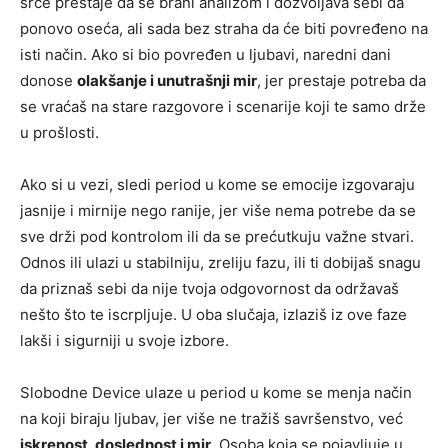
srce prestaje da se brani analizom i dozvoljava sebi da
ponovo oseća, ali sada bez straha da će biti povređeno na
isti način. Ako si bio povređen u ljubavi, naredni dani
donose
olakšanje i unutrašnji mir
, jer prestaje potreba da
se vraćaš na stare razgovore i scenarije koji te samo drže
u prošlosti.
Ako si u vezi, sledi period u kome se emocije izgovaraju
jasnije i mirnije nego ranije, jer više nema potrebe da se
sve drži pod kontrolom ili da se prećutkuju važne stvari.
Odnos ili ulazi u stabilniju, zreliju fazu, ili ti dobijaš snagu
da priznaš sebi da nije tvoja odgovornost da održavaš
nešto što te iscrpljuje. U oba slučaja, izlaziš iz ove faze
lakši i sigurniji u svoje izbore.
Slobodne Device ulaze u period u kome se menja način
na koji biraju ljubav, jer više ne tražiš savršenstvo, već
iskrenost, doslednost i mir
. Osoba koja se pojavljuje u