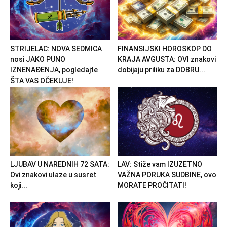
STRIJELAC: NOVA SEDMICA
FINANSIJSKI HOROSKOP DO
nosi JAKO PUNO
KRAJA AVGUSTA: OVI znakovi
IZNENAĐENJA, pogledajte
dobijaju priliku za DOBRU...
ŠTA VAS OČEKUJE!
LJUBAV U NAREDNIH 72 SATA:
LAV: Stiže vam IZUZETNO
Ovi znakovi ulaze u susret
VAŽNA PORUKA SUDBINE, ovo
koji...
MORATE PROČITATI!