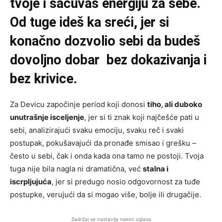
tvoje i sačuvaš energiju za sebe.
Od tuge ideš ka sreći, jer si
konačno dozvolio sebi da budeš
dovoljno dobar bez dokazivanja i
bez krivice.
Za Devicu započinje period koji donosi
tiho, ali duboko
unutrašnje isceljenje
, jer si ti znak koji najčešće pati u
sebi, analizirajući svaku emociju, svaku reč i svaki
postupak, pokušavajući da pronađe smisao i grešku –
često u sebi, čak i onda kada ona tamo ne postoji. Tvoja
tuga nije bila nagla ni dramatična, već
stalna i
iscrpljujuća
, jer si predugo nosio odgovornost za tuđe
postupke, verujući da si mogao više, bolje ili drugačije.
Sadržaj se nastavlja nakon oglasa