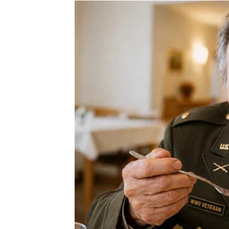
Nova sedmica donosi mnogo komunikacije i 
Jedan razgovor mogao bi prerasti u nešto 
Sudbina vam šalje poseb
Pred vama su veoma uzbudljivi trenuci.
RAK
Rakovi su među najvećim ljubavnim sretnic
Osoba koju upoznajete ili koja vam se pribl
što mislite.
Srce konačno pronalazi on