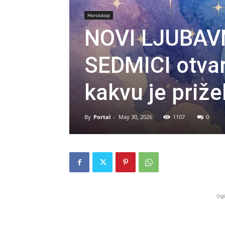
Horoskop
NOVI LJUBAV
SEDMICI otvar
kakvu je priže
By
Portal
-
May 30, 2026
1107
0
Ogl