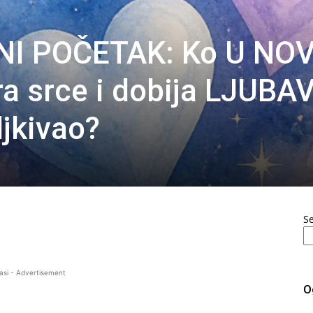
NI POČETAK: Ko U NO
a srce i dobija LJUBA
ljkivao?
S
asi - Advertisement
O