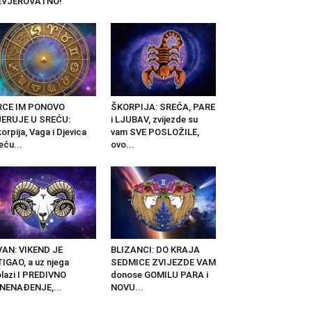
EVJEROVATNO!
RCE IM PONOVO
ŠKORPIJA: SREĆA, PARE
JERUJE U SREĆU:
i LJUBAV, zvijezde su
orpija, Vaga i Djevica
vam SVE POSLOŽILE,
eću...
ovo...
AN: VIKEND JE
BLIZANCI: DO KRAJA
IGAO, a uz njega
SEDMICE ZVIJEZDE VAM
lazi I PREDIVNO
donose GOMILU PARA i
NENAĐENJE,...
NOVU...