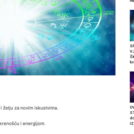
N
S
V
Šk
kr
OV
i želju za novim iskustvima.
ST
do
skrenošću i energijom.
IZ