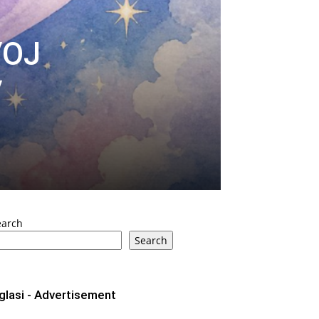
VOJ
V
earch
Search
glasi - Advertisement