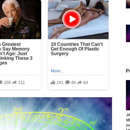
P
JA
VE
z