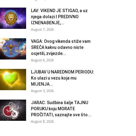
LAV: VIKEND JE STIGAO, a uz
njega dolazi I PREDIVNO
IZNENAĐENJE,...
August 7, 2026
VAGA: Ovog vikenda stiže vam
SREĆA kakvu odavno niste
osjetili, zvijezde...
August 6, 2026
LJUBAV U NAREDNOM PERIODU:
Ko ulazi u vezu koja mu
MIJENJA...
August 3, 2026
JARAC: Sudbina šalje TAJNU
PORUKU koju MORATE
PROČITATI, saznajte sve što...
August 8, 2026