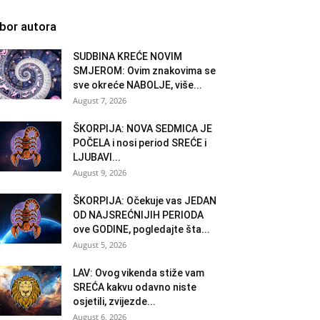
zbor autora
SUDBINA KREĆE NOVIM
SMJEROM: Ovim znakovima se
sve okreće NABOLJE, više...
August 7, 2026
ŠKORPIJA: NOVA SEDMICA JE
POČELA i nosi period SREĆE i
LJUBAVI...
August 9, 2026
ŠKORPIJA: Očekuje vas JEDAN
OD NAJSREĆNIJIH PERIODA
ove GODINE, pogledajte šta...
August 5, 2026
LAV: Ovog vikenda stiže vam
SREĆA kakvu odavno niste
osjetili, zvijezde...
August 6, 2026