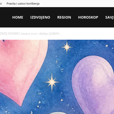
kt
Pravila i uslovi korištenja
HOME
IZDVOJENO
REGION
HOROSKOP
SAVJ
OJ SEDMICI otvara srce i dobija LJUBAV...