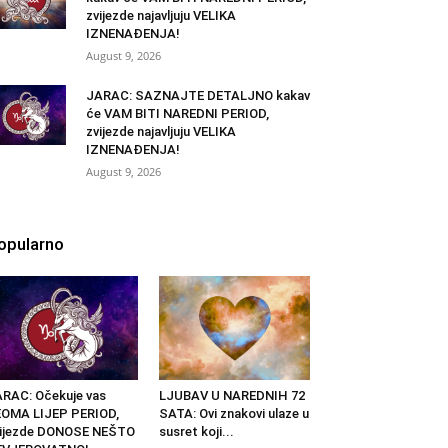
zvijezde najavljuju VELIKA
IZNENAĐENJA!
August 9, 2026
JARAC: SAZNAJTE DETALJNO kakav
će VAM BITI NAREDNI PERIOD,
zvijezde najavljuju VELIKA
IZNENAĐENJA!
August 9, 2026
opularno
RAC: Očekuje vas
LJUBAV U NAREDNIH 72
OMA LIJEP PERIOD,
SATA: Ovi znakovi ulaze u
vijezde DONOSE NEŠTO
susret koji...