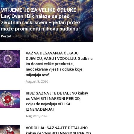
VRIJEME JE ZA VELIKE ODLUKE:
Lav, Ovan i Bik nalaze se pred
životnim raskršćem – jedan potez
može promijeniti njihovu sudbinu!
Portal
-
August 9, 2026
VAŽNA DEŠAVANJA ČEKAJU
DJEVICU, VAGU I VODOLIJU: Sudbina
im donosi velike preokrete,
neočekivane vijesti i odluke koje
mijenjaju sve!
August 9, 2026
RIBE: SAZNAJTE DETALJNO kakav
će VAM BITI NAREDNI PERIOD,
zvijezde najavljuju VELIKA
IZNENAĐENJA!
August 9, 2026
VODOLIJA: SAZNAJTE DETALJNO
kakav će VAM BITI NAREDNI PERIOD,