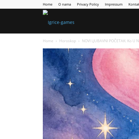
Home
O nama
Privacy Policy
Impressum
Konta
Games
Home
Horoskop
NOVI LJUBAVNI POČETAK: Ko U NOV
Portal