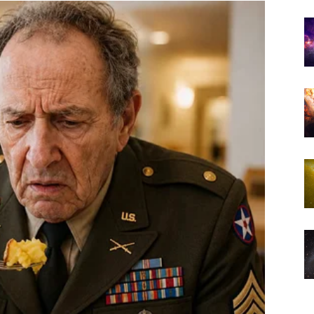
zanimljivih poznanstava.
mnogo više.
nu osobu
ima nove sedmice.
ižava donosi osjećaj da ste je čekali mnogo duže nego
o što je tražilo