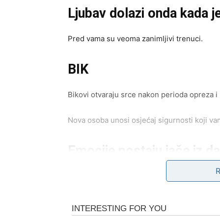
Ljubav dolazi onda kada j
Pred vama su veoma zanimljivi trenuci.
BIK
Bikovi otvaraju srce nakon perioda opreza i 
Nova osoba unosi osjećaj sigurnosti koji va
Emocije postaju jače iz d
Pred vama su veoma nježni trenuci.
BLIZANCI