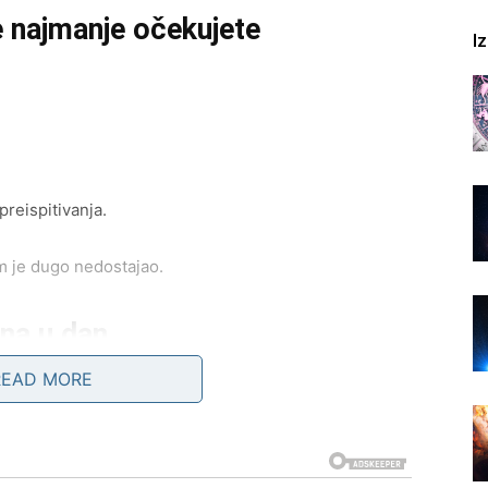
e najmanje očekujete
I
preispitivanja.
m je dugo nedostajao.
ana u dan
READ MORE