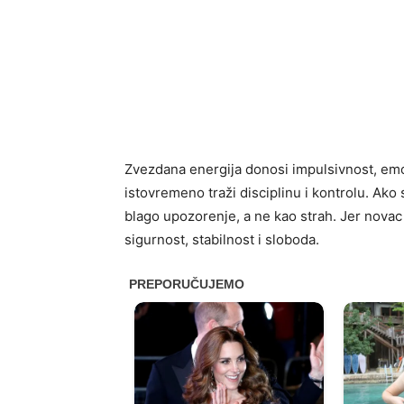
Zvezdana energija donosi impulsivnost, emot
istovremeno traži disciplinu i kontrolu. Ak
blago upozorenje, a ne kao strah. Jer novac
sigurnost, stabilnost i sloboda.