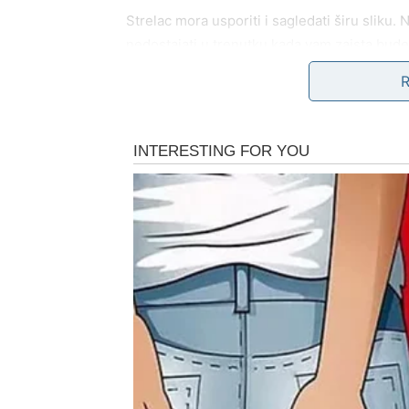
Strelac mora usporiti i sagledati širu sliku
nedostajati u trenutku kada vam zaista bude
RIBE – EMOTIVNO TROŠ
DAREŽLJIVOST
Ribe su znak srca, saosećanja i velikodušno
emocije – bilo da žele nekoga da obraduju,
Kupovine “za dušu”, pokloni iz ljubavi, poza
draga mogu vas dovesti u situaciju da zane
Ribe moraju zapamtiti: pomagati je plemenito, 
možete ni drugima biti oslonac.