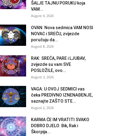
ŠALJE TAJNU PORUKU koja
VAM...
August 4, 2026
OVAN: Nova sedmica VAM NOSI
NOVAC i SREĆU, zvijezde
poručuju da...
August 8, 2026
RAK: SREĆA, PARE i LJUBAV,
zvijezde su vam SVE
POSLOŽILE, ovo...
August 3, 2026
VAGA: U OVOJ SEDMICI vas
čeka PREDIVNO IZNENAĐENJE,
saznajte ZAŠTO STE...
August 2, 2026
KARMA ĆE IM VRATITI SVAKO
DOBRO DJELO: Bik, Rak i
Škorpija...