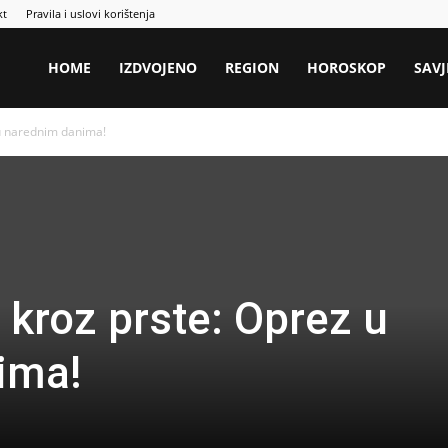
kt
Pravila i uslovi korištenja
HOME
IZDVOJENO
REGION
HOROSKOP
SAVJ
 u narednim danima!
 kroz prste: Oprez u
ima!