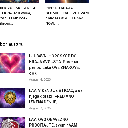
JIHOVOJ SREĆI NEĆE
RIBE: DO KRAJA
TI KRAJA: Djevica,
SEDMICE ZVIJEZDE VAM
orpija i Bik očekuju
donose GOMILU PARA i
jljepši...
NOVU...
zbor autora
LJUBAVNI HOROSKOP DO
KRAJA AVGUSTA: Poseban
period čeka OVE ZNAKOVE,
dok...
August 4, 2026
LAV: VIKEND JE STIGAO, a uz
njega dolazi I PREDIVNO
IZNENAĐENJE,...
August 7, 2026
LAV: OVO OBAVEZNO
PROČITAJTE, svemir VAM