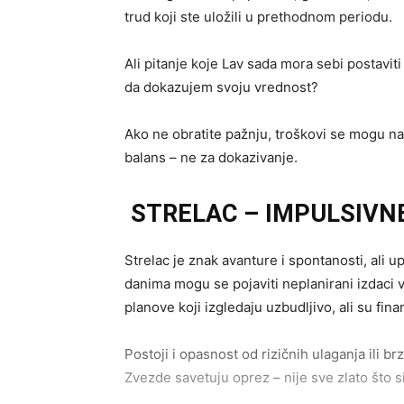
trud koji ste uložili u prethodnom periodu.
Ali pitanje koje Lav sada mora sebi postaviti
da dokazujem svoju vrednost?
Ako ne obratite pažnju, troškovi se mogu n
balans – ne za dokazivanje.
STRELAC – IMPULSIVNE 
Strelac je znak avanture i spontanosti, ali 
danima mogu se pojaviti neplanirani izdaci v
planove koji izgledaju uzbudljivo, ali su fina
Postoji i opasnost od rizičnih ulaganja ili br
Zvezde savetuju oprez – nije sve zlato što si