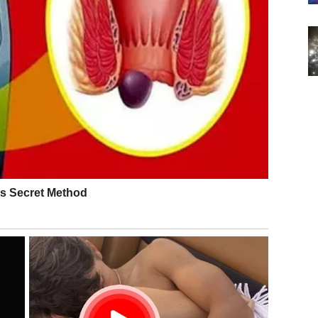
VI KOJI SE GOMILAJU
, ali sada je opasnost u sitnicama. Male kupovine koje
itne online porudžbine, dodatni troškovi u kući – mogu
pravo detalji sada prave razliku. Ovo je period kada je
I IZDACI I TEHNIČKI
oškovi vezani za tehnologiju, popravke ili ulaganja u
bre, ali vreme možda nije idealno za ulaganja bez