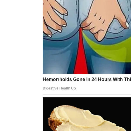
DEVICA – SITNI TROŠKO
Devica retko pravi velike finansijske greške
deluju bezazleno – kozmetika, dekoracija, s
se nagomilati i stvoriti ozbiljan minus.
Devica mora obratiti pažnju na detalje, jer u
vođenje evidencije troškova ključno.
VODOLIJA – NEOČEKIVAN
TROŠKOVI
Kod Vodolije se mogu pojaviti neplanirani tr
projekte koji deluju inovativno. Ideje su do
sigurnog plana.