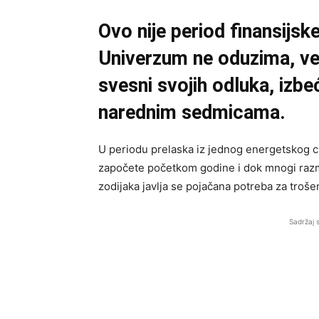
Ovo nije period finansijs
Univerzum ne oduzima, v
svesni svojih odluka, izb
narednim sedmicama.
U periodu prelaska iz jednog energetskog cik
započete početkom godine i dok mnogi razmi
zodijaka javlja se pojačana potreba za trošen
Sadržaj 