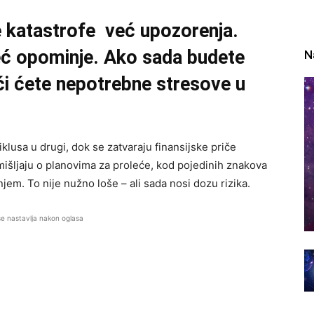
ke katastrofe već upozorenja.
eć opominje. Ako sada budete
N
eći ćete nepotrebne stresove u
lusa u drugi, dok se zatvaraju finansijske priče
šljaju o planovima za proleće, kod pojedinih znakova
jem. To nije nužno loše – ali sada nosi dozu rizika.
se nastavlja nakon oglasa