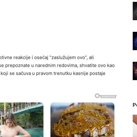
ivne reakcije i osećaj “zaslužujem ovo”, ali
o se prepoznate u narednim redovima, shvatite ovo kao
 koji se sačuva u pravom trenutku kasnije postaje
P