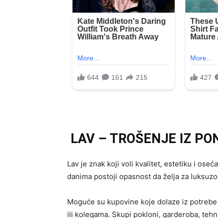
LAV – TROŠENJE IZ PON
Lav je znak koji voli kvalitet, estetiku i os
danima postoji opasnost da želja za luksuzo
Moguće su kupovine koje dolaze iz potrebe d
ili kolegama. Skupi pokloni, garderoba, teh