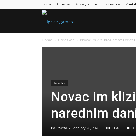
Home
O nama
Privacy Policy
Impressum
Konta
Games
Home
Horoskop
Novac im klizi kroz prste: Oprez
Portal
Horoskop
Novac im klizi
narednim dan
By
Portal
-
February 26, 2026
1176
0