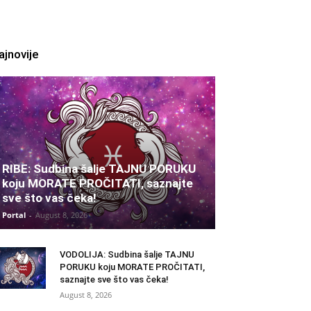
ajnovije
RIBE: Sudbina šalje TAJNU PORUKU
koju MORATE PROČITATI, saznajte
sve što vas čeka!
Portal
-
August 8, 2026
VODOLIJA: Sudbina šalje TAJNU
PORUKU koju MORATE PROČITATI,
saznajte sve što vas čeka!
August 8, 2026