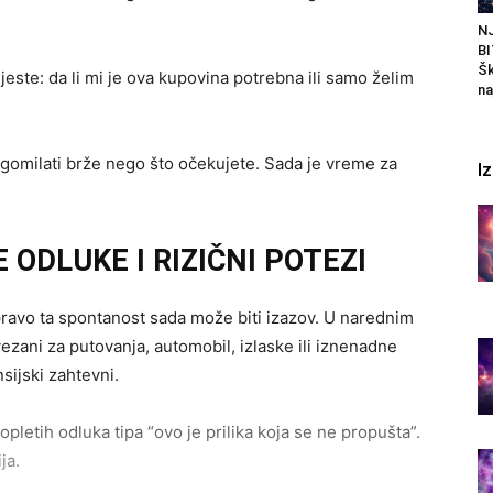
N
BI
Šk
 jeste: da li mi je ova kupovina potrebna ili samo želim
na
agomilati brže nego što očekujete. Sada je vreme za
I
ODLUKE I RIZIČNI POTEZI
upravo ta spontanost sada može biti izazov. U narednim
ezani za putovanja, automobil, izlaske ili iznenadne
nsijski zahtevni.
zopletih odluka tipa “ovo je prilika koja se ne propušta”.
ja.