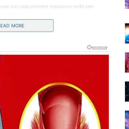
. Novac koji sada potrošite impulsivno može vam
 potreban.
READ MORE
ENJE I PREVELIKA
sti. Međutim, u narednim danima mogu trošiti iz
 pomognu ili sebi poprave raspoloženje.
jmice drugima ili finansijska podrška osobi koja vam je
marite sopstvenu sigurnost.
ali stabilnost je prioritet. Ako vi niste sigurni, ne