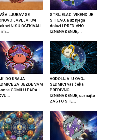
IVŠA LJUBAV SE
STRIJELAC: VIKEND JE
ONOVO JAVLJA: Ovi
STIGAO, a uz njega
akovi NISU OČEKIVALI
dolazi I PREDIVNO
 im...
IZNENAĐENJE,...
AK: DO KRAJA
VODOLIJA: U OVOJ
EDMICE ZVIJEZDE VAM
SEDMICI vas čeka
nose GOMILU PARA i
PREDIVNO
VU...
IZNENAĐENJE, saznajte
ZAŠTO STE...