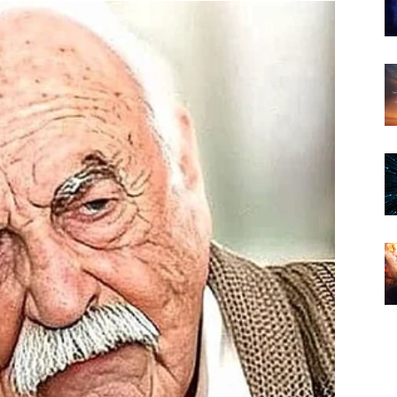
sece.
perioda ove godine. Vaš rad bit će primijećen, a moguće
ko planirate pokrenuti novi projekt, kraj jula donosi
e koje vam dolaze jer bi upravo one mogle označiti
va. Iako neće sve doći preko noći, svaki vaš potez sada
obiti priliku za dodatni posao ili saradnju koja će se
rilikom donošenja važnih odluka i izbjegavajte