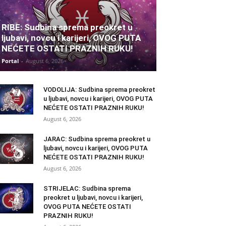
RIBE: Sudbina sprema preokret u
ljubavi, novcu i karijeri, OVOG PUTA
NEĆETE OSTATI PRAZNIH RUKU!
Portal
-
August 6, 2026
VODOLIJA: Sudbina sprema preokret
u ljubavi, novcu i karijeri, OVOG PUTA
NEĆETE OSTATI PRAZNIH RUKU!
August 6, 2026
JARAC: Sudbina sprema preokret u
ljubavi, novcu i karijeri, OVOG PUTA
NEĆETE OSTATI PRAZNIH RUKU!
August 6, 2026
STRIJELAC: Sudbina sprema
preokret u ljubavi, novcu i karijeri,
OVOG PUTA NEĆETE OSTATI
PRAZNIH RUKU!