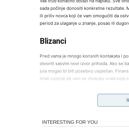
Vaš trud konačno dolazi na naplatu. Sve ono
sada počinje donositi konkretne rezultate.
ili priliv novca koji će vam omogućiti da ost
period za ulaganje u znanje, posao ili dugo
Blizanci
Pred vama je mnogo korisnih kontakata i po
otvoriti sasvim novi izvor prihoda. Ako se b
jula mogao bi biti posebno uspješan. Finansi
imati osjećaj da vam se otvaraju vrata koja 
Rak
Zvijezde vam donose sigurnost i stabilnost. 
mogućnost i dodatne zarade zahvaljujući posl
dug ili ispuniti finansijsko obećanje koje 