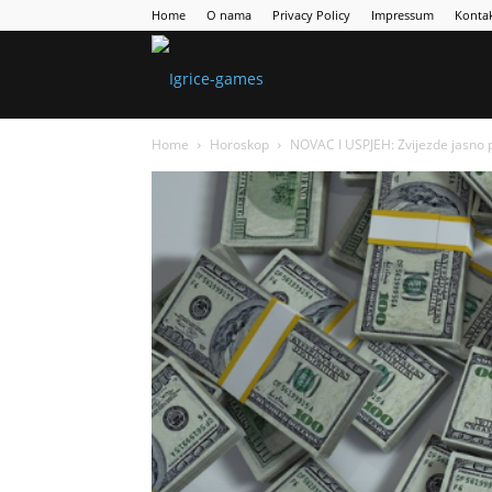
Home
O nama
Privacy Policy
Impressum
Konta
Games
Home
Horoskop
NOVAC I USPJEH: Zvijezde jasno
Portal