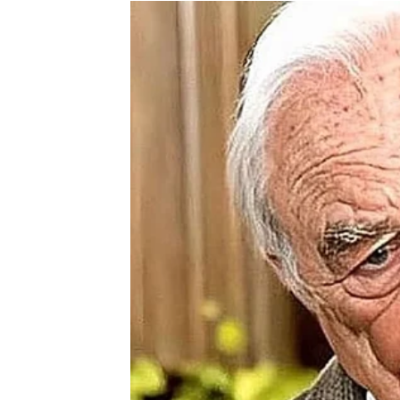
stvorit ćete odličnu osnovu za naredne mje
Lav
Ovo je jedan od vaših najjačih finansijskih 
su nagrade, bonus ili bolji poslovni uslovi. A
veoma povoljne okolnosti. Iskoristite prilik
početak mnogo uspješnijeg razdoblja.
Djevica
Finansijska situacija postepeno se poboljša
donosi dugoročnu korist. Moguće je da ćete d
pokazati veoma isplativom. Budite pažljivi p
nepotrebne troškove.