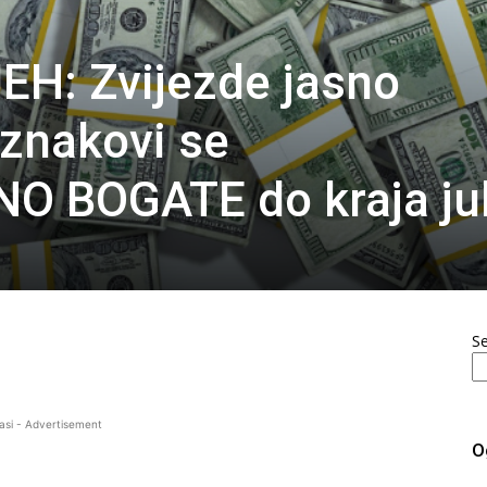
EH: Zvijezde jasno
 znakovi se
 BOGATE do kraja jul
S
asi - Advertisement
O