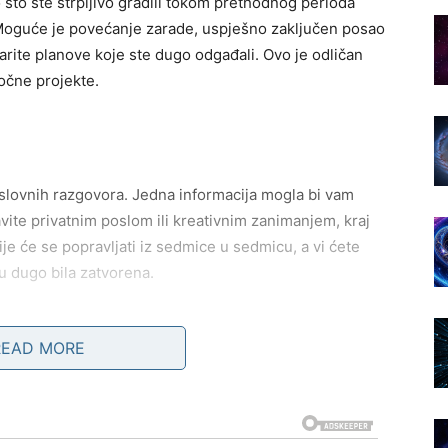
 što ste strpljivo gradili tokom prethodnog perioda
 Moguće je povećanje zarade, uspješno zaključen posao
varite planove koje ste dugo odgađali. Ovo je odličan
ročne projekte.
slovnih razgovora. Jedna informacija mogla bi vam
avite privatnim poslom ili kreativnim zanimanjem, kraj
je će se popravljati iz sedmice u sedmicu, a vi ćete
su dugo bila zatvorena.
READ MORE
Novac će pristizati kroz redovne prihode, ali postoji
u koji ste ranije završili. Neko bi vam mogao vratiti
je dugo bilo na čekanju. Pametnim upravljanjem novcem