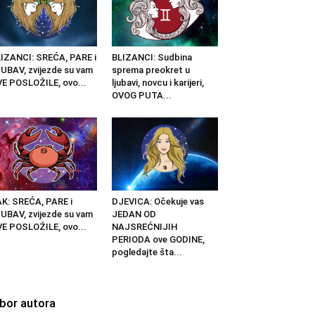
IZANCI: SREĆA, PARE i
BLIZANCI: Sudbina
UBAV, zvijezde su vam
sprema preokret u
E POSLOŽILE, ovo...
ljubavi, novcu i karijeri,
OVOG PUTA...
K: SREĆA, PARE i
DJEVICA: Očekuje vas
UBAV, zvijezde su vam
JEDAN OD
E POSLOŽILE, ovo...
NAJSREĆNIJIH
PERIODA ove GODINE,
pogledajte šta...
zbor autora