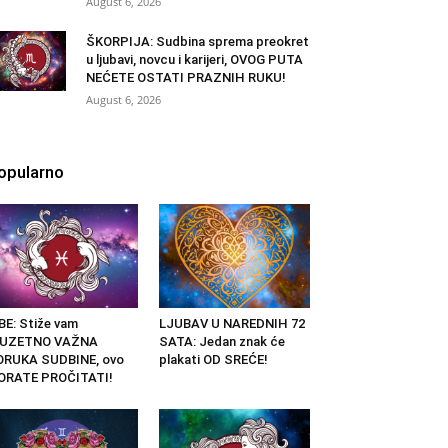
August 6, 2026
ŠKORPIJA: Sudbina sprema preokret
u ljubavi, novcu i karijeri, OVOG PUTA
NEĆETE OSTATI PRAZNIH RUKU!
August 6, 2026
opularno
BE: Stiže vam
LJUBAV U NAREDNIH 72
ZUZETNO VAŽNA
SATA: Jedan znak će
ORUKA SUDBINE, ovo
plakati OD SREĆE!
ORATE PROČITATI!