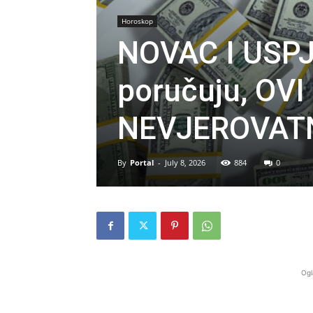
Horoskop
NOVAC I USPJ
poručuju, OVI
NEVJEROVATNO
By
Portal
-
July 8, 2026
884
0
Ogl