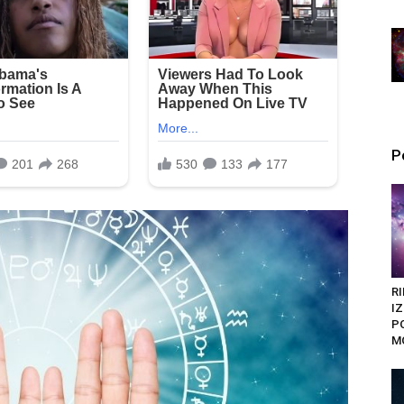
P
RI
I
P
M