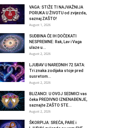
VAGA: STIŽE TI NAJVAŽNIJA
PORUKA U ŽIVOTU od zvijezda,
saznaj ZAŠTO!
August 1, 2026
SUDBINA ĆE IH DOČEKATI
NESPREMNE: Rak, Lav i Vaga
ulaze u...
August 2, 2026
LJUBAV U NAREDNIH 72 SATA:
Tri znaka zodijaka stoje pred
susretom...
August 2, 2026
BLIZANCI: U OVOJ SEDMICI vas
čeka PREDIVNO IZNENAĐENJE,
saznajte ZAŠTO STE...
August 2, 2026
ŠKORPIJA: SREĆA, PARE i