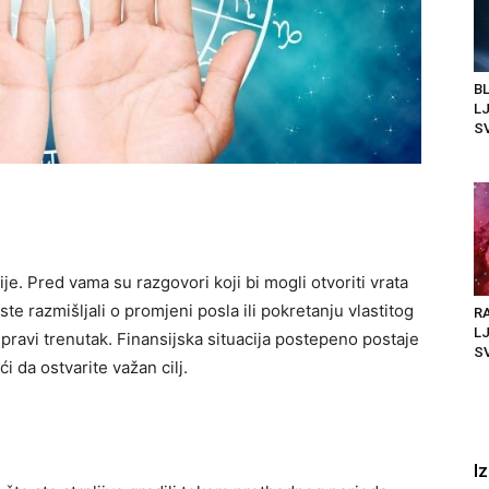
BL
LJ
SV
e. Pred vama su razgovori koji bi mogli otvoriti vrata
te razmišljali o promjeni posla ili pokretanju vlastitog
RA
LJ
 pravi trenutak. Finansijska situacija postepeno postaje
SV
 da ostvarite važan cilj.
I