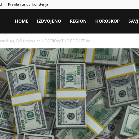
kt
Pravila i uslovi korištenja
HOME
IZDVOJENO
REGION
HOROSKOP
SAVJ
 poručuju, OVI znakovi se NEVJEROVATNO BOGATE do...