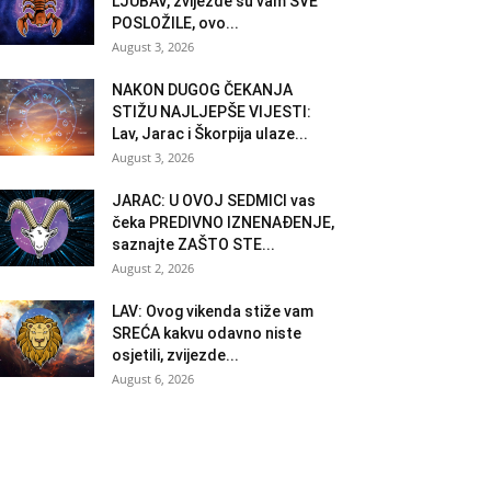
LJUBAV, zvijezde su vam SVE
POSLOŽILE, ovo...
August 3, 2026
NAKON DUGOG ČEKANJA
STIŽU NAJLJEPŠE VIJESTI:
Lav, Jarac i Škorpija ulaze...
August 3, 2026
JARAC: U OVOJ SEDMICI vas
čeka PREDIVNO IZNENAĐENJE,
saznajte ZAŠTO STE...
August 2, 2026
LAV: Ovog vikenda stiže vam
SREĆA kakvu odavno niste
osjetili, zvijezde...
August 6, 2026