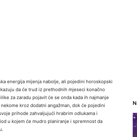
jska energija mijenja nabolje, ali pojedini horoskopski
okazuju da će trud iz prethodnih mjeseci konačno
prilike za zaradu pojavit će se onda kada ih najmanje
N
, nekome kroz dodatni angažman, dok će pojedini
 svoje prihode zahvaljujući hrabrim odlukama i
od u kojem će mudro planiranje i spremnost da
u.