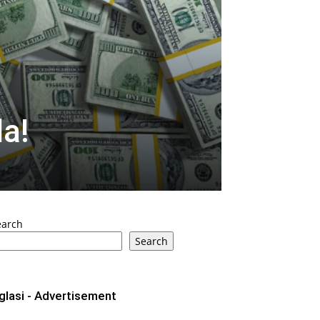
a!
earch
Search
glasi - Advertisement