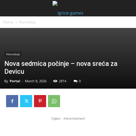
Home
Horoskop
Horoskop
Nova sedmica počinje – nova sreća za
Devicu
By
Portal
-
March 8, 2026
2814
0
Oglasi - Advertisement