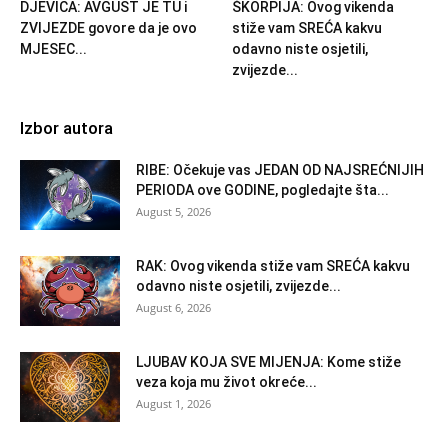
DJEVICA: AVGUST JE TU i
ŠKORPIJA: Ovog vikenda
ZVIJEZDE govore da je ovo
stiže vam SREĆA kakvu
MJESEC...
odavno niste osjetili,
zvijezde...
Izbor autora
RIBE: Očekuje vas JEDAN OD NAJSREĆNIJIH
PERIODA ove GODINE, pogledajte šta...
August 5, 2026
RAK: Ovog vikenda stiže vam SREĆA kakvu
odavno niste osjetili, zvijezde...
August 6, 2026
LJUBAV KOJA SVE MIJENJA: Kome stiže
veza koja mu život okreće...
August 1, 2026