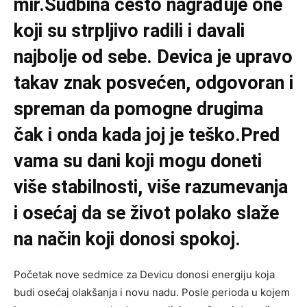
mir.Sudbina često nagrađuje one
koji su strpljivo radili i davali
najbolje od sebe. Devica je upravo
takav znak posvećen, odgovoran i
spreman da pomogne drugima
čak i onda kada joj je teško.Pred
vama su dani koji mogu doneti
više stabilnosti, više razumevanja
i osećaj da se život polako slaže
na način koji donosi spokoj.
Početak nove sedmice za Devicu donosi energiju koja
budi osećaj olakšanja i novu nadu. Posle perioda u kojem