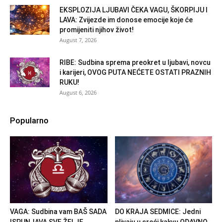
EKSPLOZIJA LJUBAVI ČEKA VAGU, ŠKORPIJU I
LAVA: Zvijezde im donose emocije koje će
promijeniti njihov život!
August 7, 2026
RIBE: Sudbina sprema preokret u ljubavi, novcu
i karijeri, OVOG PUTA NEĆETE OSTATI PRAZNIH
RUKU!
August 6, 2026
Popularno
VAGA: Sudbina vam BAŠ SADA
DO KRAJA SEDMICE: Jedni