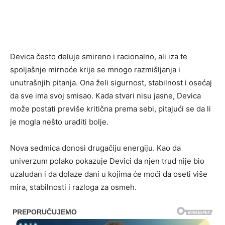
Devica često deluje smireno i racionalno, ali iza te
spoljašnje mirnoće krije se mnogo razmišljanja i
unutrašnjih pitanja. Ona želi sigurnost, stabilnost i osećaj
da sve ima svoj smisao. Kada stvari nisu jasne, Devica
može postati previše kritična prema sebi, pitajući se da li
je mogla nešto uraditi bolje.
Nova sedmica donosi drugačiju energiju. Kao da
univerzum polako pokazuje Devici da njen trud nije bio
uzaludan i da dolaze dani u kojima će moći da oseti više
mira, stabilnosti i razloga za osmeh.