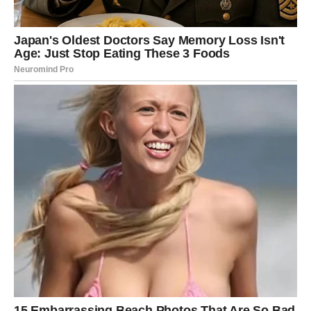
iskrenost. Upravo zato bi ova sedmica mogla doneti
susret koji počinje kao prijateljski, ali ima potencijal da
preraste u nešto mnogo dublje.
POSAO I NAPREDAK
Na poslovnom planu nova sedmica može doneti priliku da
pokažete svoje sposobnosti. Devica je znak koji radi tiho,
ali veoma posvećeno. Ona ne traži pažnju, ali njen trud
retko ostaje neprimećen.
Moguće je da će se u narednim danima pojaviti situacija u
kojoj će neko primetiti koliko energije ulažete u posao. To
može biti pohvala, priznanje ili prilika da preuzmete veću
odgovornost.
Devica ima prirodni talenat za organizaciju i rešavanje