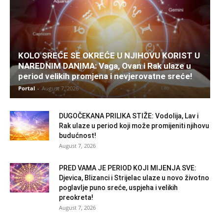
KOLO SREĆE SE OKREĆE U NJIHOVU KORIST U
NAREDNIM DANIMA: Vaga, Ovan i Rak ulaze u
period velikih promjena i nevjerovatne sreće!
Portal
-
August 7, 2026
DUGOČEKANA PRILIKA STIŽE: Vodolija, Lav i
Rak ulaze u period koji može promijeniti njihovu
budućnost!
August 7, 2026
PRED VAMA JE PERIOD KOJI MIJENJA SVE:
Djevica, Blizanci i Strijelac ulaze u novo životno
poglavlje puno sreće, uspjeha i velikih
preokreta!
August 7, 2026