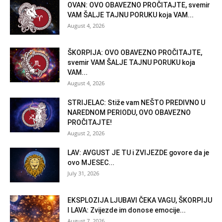
OVAN: OVO OBAVEZNO PROČITAJTE, svemir
VAM ŠALJE TAJNU PORUKU koja VAM...
August 4, 2026
ŠKORPIJA: OVO OBAVEZNO PROČITAJTE,
svemir VAM ŠALJE TAJNU PORUKU koja
VAM...
August 4, 2026
STRIJELAC: Stiže vam NEŠTO PREDIVNO U
NAREDNOM PERIODU, OVO OBAVEZNO
PROČITAJTE!
August 2, 2026
LAV: AVGUST JE TU i ZVIJEZDE govore da je
ovo MJESEC...
July 31, 2026
EKSPLOZIJA LJUBAVI ČEKA VAGU, ŠKORPIJU
I LAVA: Zvijezde im donose emocije...
August 7, 2026