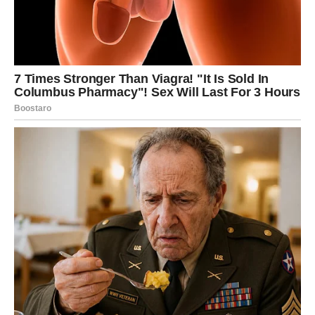
Na emotivnom planu nova sedmica može doneti lepe
trenutke za Devicu. Iako je poznata po svojoj
racionalnosti, Devica ima veoma duboko i nežno srce.
Ona ne pokazuje emocije lako, ali kada nekoga pusti u
svoj život, spremna je da pruži mnogo pažnje i podrške.
Ako ste u vezi, naredni dani mogu doneti više
razumevanja između vas i partnera. Možda će doći do
razgovora koji razjašnjava neke nesporazume ili do
trenutaka u kojima ćete shvatiti koliko vam znači osoba
pored vas.
Za slobodne Device postoji mogućnost zanimljivog
susreta. To može biti osoba koja ulazi u vaš život mirno i
spontano, ali sa energijom koja vam uliva poverenje.
Devica ne traži dramatične priče – ona želi stabilnost i