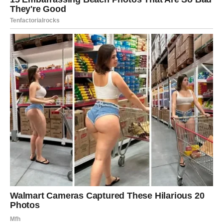
problema. Kada dobije priliku da pokaže te sposobnosti,
može postići izuzetne rezultate.
NOVI PLANOVI I ODLUKE
Nova sedmica može doneti i trenutke razmišljanja o
budućnosti. Devica je znak koji voli da ima plan, ali
ponekad previše analizira svaku mogućnost.
Ova sedmica može biti trenutak kada ćete shvatiti da ne
morate imati sve odgovore odmah. Ponekad je dovoljno
napraviti mali korak i dozvoliti da se stvari razvijaju
prirodnim tokom.
PORUKA ZA DEVICU