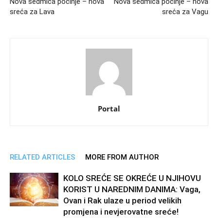
Nova sedmica počinje – nova
Nova sedmica počinje – nova
sreća za Lava
sreća za Vagu
Portal
RELATED ARTICLES
MORE FROM AUTHOR
KOLO SREĆE SE OKREĆE U NJIHOVU
KORIST U NAREDNIM DANIMA: Vaga,
Ovan i Rak ulaze u period velikih
promjena i nevjerovatne sreće!