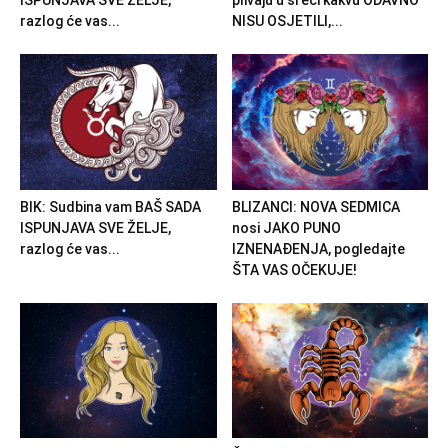
ISPUNJAVA SVE ŽELJE,
plivaju u sreći kakvu ODAVNO
razlog će vas...
NISU OSJETILI,...
BIK: Sudbina vam BAŠ SADA
BLIZANCI: NOVA SEDMICA
ISPUNJAVA SVE ŽELJE,
nosi JAKO PUNO
razlog će vas...
IZNENAĐENJA, pogledajte
ŠTA VAS OČEKUJE!