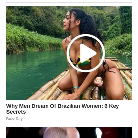
Nova sedmica donosi poruku da je vreme da verujete u
sebe i u sve ono što ste do sada postigli. Devica često
vidi svoje greške mnogo jasnije nego svoje uspehe, ali
upravo sada dolazi period kada će shvatiti koliko je
zapravo postigla.
Možda će se pojaviti mali znakovi – jedan razgovor, jedna
vest ili jedan susret koji vam pokazuje da ste na pravom
putu. Upravo takvi trenuci često imaju najveći značaj jer
vraćaju osećaj sigurnosti.