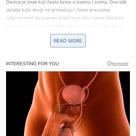
Devica je znak koji često brine o svemu i svima. Ona vidi
detalje koje drugi ne primećuju i često preuzima
odgovornost da popravi stvari koje nisu njena obaveza.
Upravo zbog toga ponekad zaboravi da zastane i da se
zapita kako se ona sama oseća.
READ MORE
Nova sedmica može doneti trenutke u kojima ćete osetiti
da se pritisak smanjuje. Možda će se rešiti situacija koja
vas je dugo mučila. Možda ćete dobiti odgovor na pitanje
koje vam nije davalo mira.
Devica voli red i jasnoću, a ova sedmica može doneti
upravo to – osećaj da se stvari polako organizuju i da
dolazi period u kojem ćete moći da se fokusirate na ono
što vam je zaista važno.
LJUBAV DONOSI RAZUMEVANJE