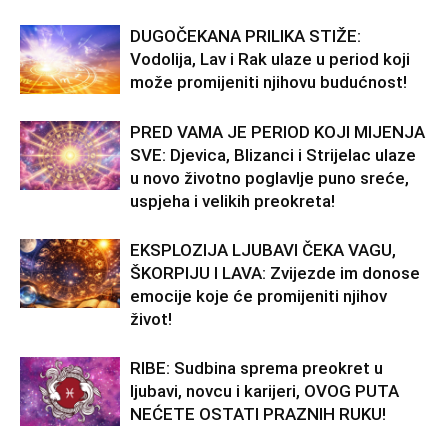
DUGOČEKANA PRILIKA STIŽE:
Vodolija, Lav i Rak ulaze u period koji
može promijeniti njihovu budućnost!
PRED VAMA JE PERIOD KOJI MIJENJA
SVE: Djevica, Blizanci i Strijelac ulaze
u novo životno poglavlje puno sreće,
uspjeha i velikih preokreta!
EKSPLOZIJA LJUBAVI ČEKA VAGU,
ŠKORPIJU I LAVA: Zvijezde im donose
emocije koje će promijeniti njihov
život!
RIBE: Sudbina sprema preokret u
ljubavi, novcu i karijeri, OVOG PUTA
NEĆETE OSTATI PRAZNIH RUKU!