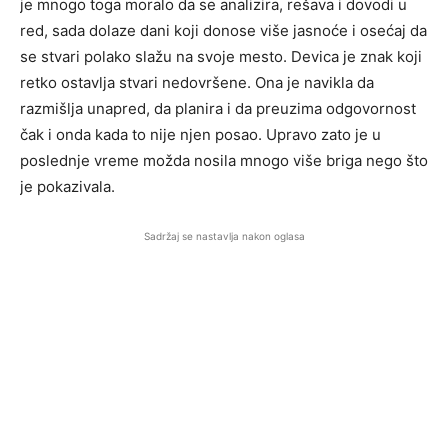
je mnogo toga moralo da se analizira, rešava i dovodi u
red, sada dolaze dani koji donose više jasnoće i osećaj da
se stvari polako slažu na svoje mesto. Devica je znak koji
retko ostavlja stvari nedovršene. Ona je navikla da
razmišlja unapred, da planira i da preuzima odgovornost
čak i onda kada to nije njen posao. Upravo zato je u
poslednje vreme možda nosila mnogo više briga nego što
je pokazivala.
Sadržaj se nastavlja nakon oglasa