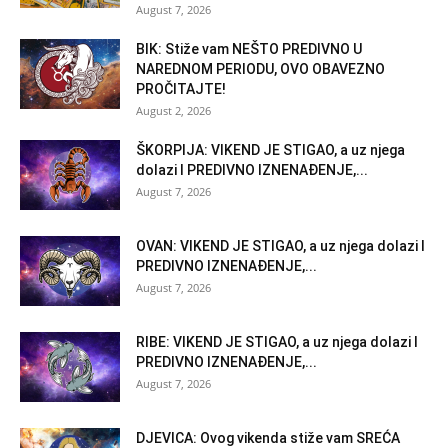
August 7, 2026
BIK: Stiže vam NEŠTO PREDIVNO U
NAREDNOM PERIODU, OVO OBAVEZNO
PROČITAJTE!
August 2, 2026
ŠKORPIJA: VIKEND JE STIGAO, a uz njega
dolazi I PREDIVNO IZNENAĐENJE,...
August 7, 2026
OVAN: VIKEND JE STIGAO, a uz njega dolazi I
PREDIVNO IZNENAĐENJE,...
August 7, 2026
RIBE: VIKEND JE STIGAO, a uz njega dolazi I
PREDIVNO IZNENAĐENJE,...
August 7, 2026
DJEVICA: Ovog vikenda stiže vam SREĆA