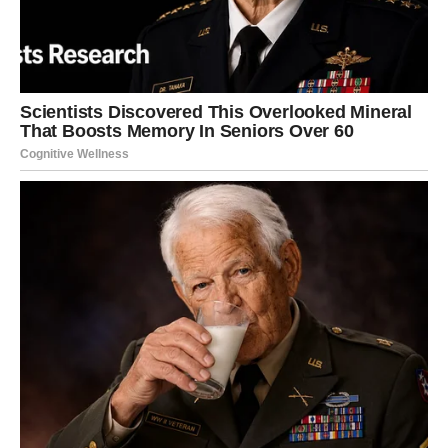
Za vas nova sedmica donosi
emocionalno rasterećenje
.
Kao da se unutrašnja oluja stišava, a vi konačno dolazite
do daha. Mnogi Rakovi će osetiti da su doneli pravu
odluku u prošlosti, čak i ako je tada bolela.
U ljubavi – razgovori postaju nežniji, iskreniji i dublji.
Porodica i dom donose utehu i snagu. Ako ste slobodni,
neko može pokazati interesovanje na suptilan, ali topao
način. Vaša sreća ove sedmice dolazi kroz
osećaj
pripadnosti i sigurnosti
.
LAV
Nova sedmica vam vraća
sjaj i samopouzdanje
. Kao da se
svetla ponovo pale iznad vaše glave. Moguće je
priznanje, pohvala ili uspeh koji potvrđuje da ste bili u
pravu što niste odustali.