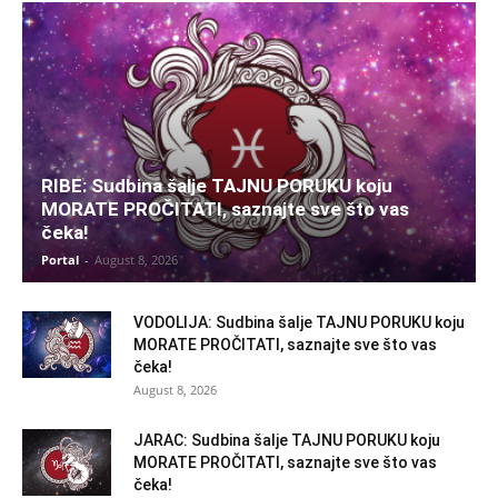
RIBE: Sudbina šalje TAJNU PORUKU koju
MORATE PROČITATI, saznajte sve što vas
čeka!
Portal
-
August 8, 2026
VODOLIJA: Sudbina šalje TAJNU PORUKU koju
MORATE PROČITATI, saznajte sve što vas
čeka!
August 8, 2026
JARAC: Sudbina šalje TAJNU PORUKU koju
MORATE PROČITATI, saznajte sve što vas
čeka!