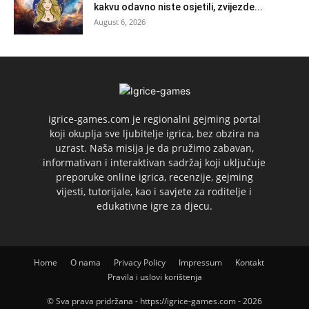
kakvu odavno niste osjetili, zvijezde...
August 6, 2026
igrice-games.com je regionalni gejming portal
koji okuplja sve ljubitelje igrica, bez obzira na
uzrast. Naša misija je da pružimo zabavan,
informativan i interaktivan sadržaj koji uključuje
preporuke online igrica, recenzije, gejming
vijesti, tutorijale, kao i savjete za roditelje i
edukativne igre za djecu.
Home
O nama
Privacy Policy
Impressum
Kontakt
Pravila i uslovi korištenja
© Sva prava pridržana - https://igrice-games.com - 2026