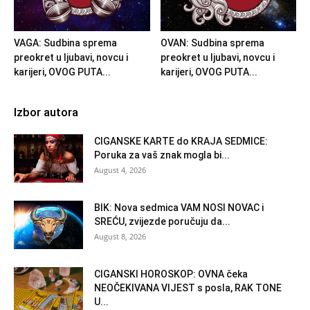
VAGA: Sudbina sprema
OVAN: Sudbina sprema
preokret u ljubavi, novcu i
preokret u ljubavi, novcu i
karijeri, OVOG PUTA...
karijeri, OVOG PUTA...
Izbor autora
CIGANSKE KARTE do KRAJA SEDMICE:
Poruka za vaš znak mogla bi...
August 4, 2026
BIK: Nova sedmica VAM NOSI NOVAC i
SREĆU, zvijezde poručuju da...
August 8, 2026
CIGANSKI HOROSKOP: OVNA čeka
NEOČEKIVANA VIJEST s posla, RAK TONE
U...