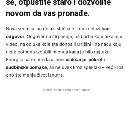
se, otpustite staro i dozvolite
novom da vas pronađe.
Nova sedmica ne dolazi slučajno – ona dolazi
kao
odgovor
. Odgovor na strpljenje, na borbe koje niko nije
video, na odluke koje ste donosili u tišini i na nadu koju
niste potpuno izgubili ni onda kada je bilo najteže.
Energija narednih dana nosi
olakšanje, pokret i
sudbinske pomake
, ali ne uvek kroz spektakl – već kroz
ono što menja život iznutra.
Sadržaj se nastavlja nakon oglasa