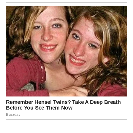
– i ovog puta nećete oklevati.
U ljubavi – strast se vraća, ali bez starih drama. Na poslu –
rez koji pravite donosi dugoročnu korist. Sreća dolazi
kroz hrabrost da se oprostite od onoga što vas je
iscrpljivalo.
STRELAC
Nova sedmica vam donosi
radost, optimizam i lakše
dane
. Kao da se ponovo povezujete sa onim delom sebe
koji veruje u sutra. Moguće su lepe vesti, druženja ili
planovi koji vam vraćaju osmeh.
U ljubavi – smeh i spontanost jačaju odnos. Ako ste
slobodni, privlači vas neko vedrog duha. Na poslu – širite
vidike i razmišljate o novim pravcima. Sreća dolazi kroz
slobodu i kretanje.