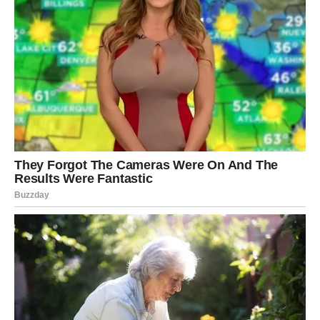
u ovom periodu.
U ljubavi – prijateljstvo prelazi u nešto dublje ili se odnos
osvežava iskrenim razgovorom. Na poslu – originalna
ideja donosi pomak. Sreća dolazi kada se povežete sa
pravim ljudima.
RIBE
Ovo je sedmica
nade, inspiracije i emotivnog isceljenja
.
Kao da se ponovo povezujete sa sobom i svojim snovima.
Sitnice vam donose radost, a intuicija vas vodi bez
greške.
U ljubavi – nežnost, razumevanje i tiha sreća. Ako ste
slobodni, neko vam prilazi suptilno, ali iskreno. Na poslu –
osećate da niste sami i da podrška postoji. Sreća dolazi
kada verujete onome što osećate.