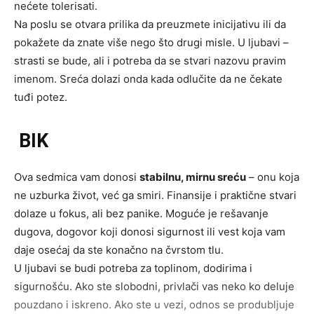
nećete tolerisati.
Na poslu se otvara prilika da preuzmete inicijativu ili da
pokažete da znate više nego što drugi misle. U ljubavi –
strasti se bude, ali i potreba da se stvari nazovu pravim
imenom. Sreća dolazi onda kada odlučite da ne čekate
tuđi potez.
BIK
Ova sedmica vam donosi
stabilnu, mirnu sreću
– onu koja
ne uzburka život, već ga smiri. Finansije i praktične stvari
dolaze u fokus, ali bez panike. Moguće je rešavanje
dugova, dogovor koji donosi sigurnost ili vest koja vam
daje osećaj da ste konačno na čvrstom tlu.
U ljubavi se budi potreba za toplinom, dodirima i
sigurnošću. Ako ste slobodni, privlači vas neko ko deluje
pouzdano i iskreno. Ako ste u vezi, odnos se produbljuje