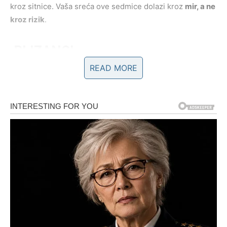
kroz sitnice. Vaša sreća ove sedmice dolazi kroz
mir, a ne
kroz rizik
.
BLIZANCI
READ MORE
Nova sedmica donosi
dinamiku, vesti i preokrete
koji vas
bude iz letargije. Telefoni zvone, poruke stižu, razgovori
se umnožavaju – i baš u toj razmeni informacija krije se
vaša sreća. Jedan razgovor može promeniti način na koji
gledate na budućnost.
U ljubavi – moguće je novo poznanstvo ili obnova
komunikacije sa nekim ko vam nije izašao iz misli. Na
poslu – ideja koju izgovorite nailazi na podršku. Sreća
dolazi kada se usudite da kažete ono što zaista mislite.
RAK