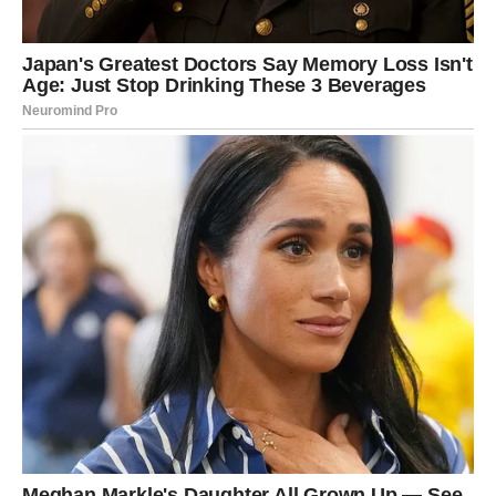
U ljubavi – tražite pažnju, ali sada i dubinu. Ako je odnos
površan, postaje vam tesan. Na poslu – imate priliku da se
istaknete ili da preuzmete vođstvo. Sreća dolazi onda
kada se usudite da budete vi – bez umanjivanja sebe.
DEVICA
Ovo je sedmica
olakšanja i slaganja kockica
. Problemi
koji su vas opterećivali sada se rešavaju korak po korak.
Nije sve savršeno, ali vi konačno imate kontrolu i plan.
U ljubavi – manje analiziranja, više osećaja. Odnos može
postati stabilniji ako prestanete da tražite greške tamo
gde ih nema. Na poslu – vaš trud se primećuje, iako
možda ne glasno. Sreća dolazi kroz red, rutinu i
unutrašnji mir.