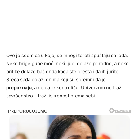
Ovo je sedmica u kojoj se mnogi tereti spuštaju sa leđa.
Neke brige gube moć, neki ljudi odlaze prirodno, a neke
prilike dolaze baš onda kada ste prestali da ih jurite.
Sreća sada dolazi onima koji su spremni da je
prepoznaju
, a ne da je kontrolišu. Univerzum ne traži
savršenstvo – traži iskrenost prema sebi.