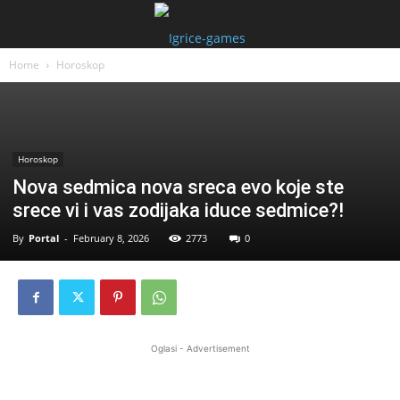
Home
Horoskop
Horoskop
Nova sedmica nova sreca evo koje ste
srece vi i vas zodijaka iduce sedmice?!
By
Portal
-
February 8, 2026
2773
0
Oglasi - Advertisement