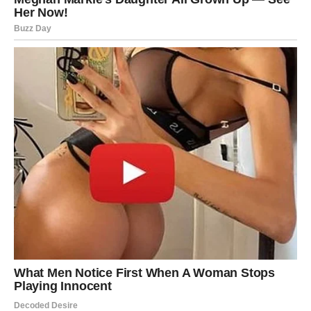
VAGA
Nova sedmica donosi
ravnotežu i jasne odluke
. Vi više
ne želite da stojite između – sada birate ono što vam
donosi mir. To se posebno vidi u odnosima, gde dolazi do
važnih razgovora i preseka.
U ljubavi – istina izlazi na videlo, ali donosi olakšanje, ne
bol. Na poslu – saradnje se stabilizuju, a dogovori postaju
fer. Vaša sreća ove sedmice dolazi kada izaberete sebe
bez griže savesti.
ŠKORPIJA
Ova sedmica nosi
duboku transformaciju
. Nešto se
završava, ali samo zato da bi se otvorilo mesto za nešto
snažnije i iskrenije. Vi jasno osećate šta morate otpustiti