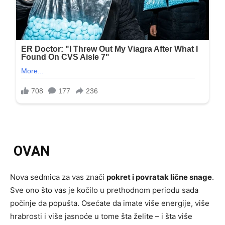
OVAN
Nova sedmica za vas znači
pokret i povratak lične snage
.
Sve ono što vas je kočilo u prethodnom periodu sada
počinje da popušta. Osećate da imate više energije, više
hrabrosti i više jasnoće u tome šta želite – i šta više