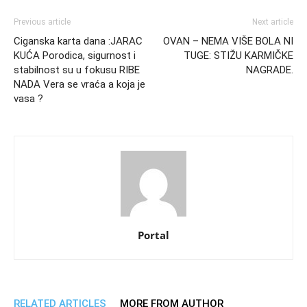
Previous article
Next article
Ciganska karta dana :JARAC
OVAN – NEMA VIŠE BOLA NI
KUĆA Porodica, sigurnost i
TUGE: STIŽU KARMIČKE
stabilnost su u fokusu RIBE
NAGRADE.
NADA Vera se vraća a koja je
vasa ?
Portal
RELATED ARTICLES
MORE FROM AUTHOR