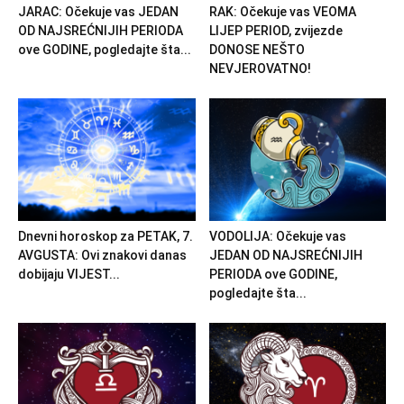
JARAC: Očekuje vas JEDAN
RAK: Očekuje vas VEOMA
OD NAJSREĆNIJIH PERIODA
LIJEP PERIOD, zvijezde
ove GODINE, pogledajte šta...
DONOSE NEŠTO
NEVJEROVATNO!
Dnevni horoskop za PETAK, 7.
VODOLIJA: Očekuje vas
AVGUSTA: Ovi znakovi danas
JEDAN OD NAJSREĆNIJIH
dobijaju VIJEST...
PERIODA ove GODINE,
pogledajte šta...