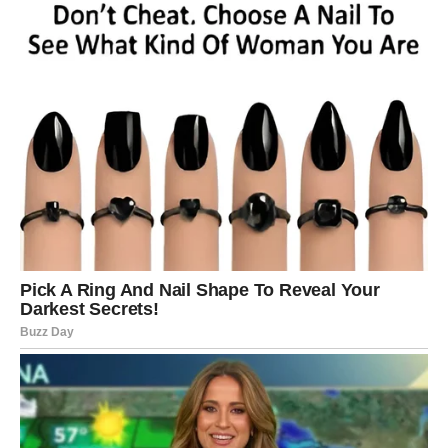
JARAC
Ova sedmica nagrađuje izdrzljivost
i strpljenje
. Rezultati
dolaze polako, ali sigurno – baš onako kako vi volite.
Moguće je priznanje autoriteta, stabilizacija posla ili
važan dogovor.
U ljubavi – ozbiljni razgovori vode ka sigurnosti. Ako ste
slobodni, neko pokazuje interesovanje na zreo način.
Vaša sreća ove sedmice dolazi kroz osećaj da gradite
nešto trajno.
VODOLIJA
Nova sedmica donosi
ljude, ideje i neočekivane obrte
.
Neko iz vašeg okruženja može vam pomoći ili vam otvoriti
oči za novu mogućnost. Društveni kontakti su ključ sreće