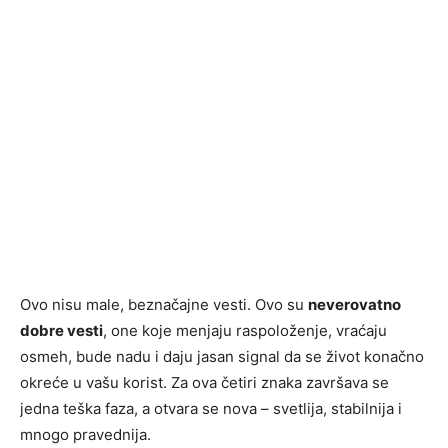
Ovo nisu male, beznačajne vesti. Ovo su
neverovatno
dobre vesti
, one koje menjaju raspoloženje, vraćaju
osmeh, bude nadu i daju jasan signal da se život konačno
okreće u vašu korist. Za ova četiri znaka završava se
jedna teška faza, a otvara se nova – svetlija, stabilnija i
mnogo pravednija.