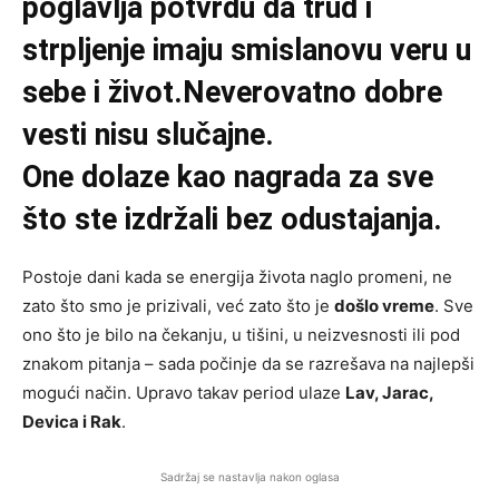
poglavlja potvrdu da trud i
strpljenje imaju smislanovu veru u
sebe i život.Neverovatno dobre
vesti nisu slučajne.
One dolaze kao nagrada za sve
što ste izdržali bez odustajanja.
Postoje dani kada se energija života naglo promeni, ne
zato što smo je prizivali, već zato što je
došlo vreme
. Sve
ono što je bilo na čekanju, u tišini, u neizvesnosti ili pod
znakom pitanja – sada počinje da se razrešava na najlepši
mogući način. Upravo takav period ulaze
Lav, Jarac,
Devica i Rak
.
Sadržaj se nastavlja nakon oglasa