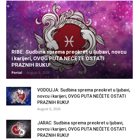
RIBE: Sudbina sprema preokret u ljubavi, novcu
i karijeri, OVOG PUTA NEĆETE OSTATI
PRAZNIH RUKU!
Portal
-
August 6, 2026
VODOLIJA: Sudbina sprema preokret u ljubavi,
novcu i karijeri, OVOG PUTA NEĆETE OSTATI
PRAZNIH RUKU!
August 6, 2026
JARAC: Sudbina sprema preokret u ljubavi,
novcu i karijeri, OVOG PUTA NEĆETE OSTATI
PRAZNIH RUKU!