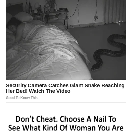
Poruka za Raka:
Srce se smiruje jer dolaze vesti koje ste dugo čekali. Ovo
je početak emotivno lepšeg perioda.