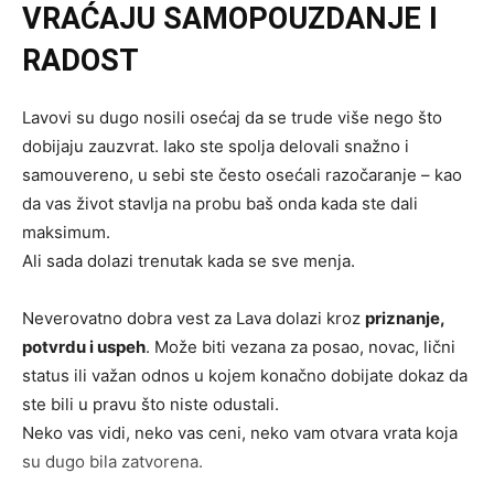
VRAĆAJU SAMOPOUZDANJE I
RADOST
Lavovi su dugo nosili osećaj da se trude više nego što
dobijaju zauzvrat. Iako ste spolja delovali snažno i
samouvereno, u sebi ste često osećali razočaranje – kao
da vas život stavlja na probu baš onda kada ste dali
maksimum.
Ali sada dolazi trenutak kada se sve menja.
Neverovatno dobra vest za Lava dolazi kroz
priznanje,
potvrdu i uspeh
. Može biti vezana za posao, novac, lični
status ili važan odnos u kojem konačno dobijate dokaz da
ste bili u pravu što niste odustali.
Neko vas vidi, neko vas ceni, neko vam otvara vrata koja
su dugo bila zatvorena.