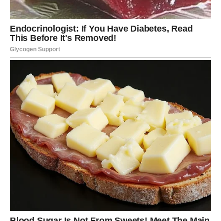
vam vraćaju sigurnost i veru u pravac kojim idete.
DEVICA – DOBRE VESTI KOJE
SMIRUJU UM I SRCE
Device su u prethodnom periodu bile preopterećene
mislima, analizama i brigama. Puno ste razmišljali,
preispitivali se i pokušavali da sve držite pod kontrolom, a
to vas je umorilo više nego što ste priznavali.
Sada dolazi
olakšanje
.
Neverovatno dobre vesti za Devicu dolaze kroz
jasnoću i
potvrdu
. Nešto što vas je mučilo sada se razrešava.
Dobijate odgovor, priznanje ili rešenje koje vam pokazuje
da niste pogrešili.
Ono što je bilo nejasno postaje logično, a ono što je