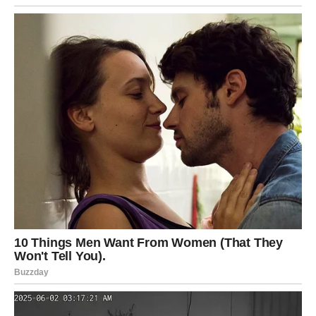
Rakovi su znak koji najdublje oseća i najviše pamti. U
prethodnom periodu mnogo ste brinuli, čekali i nadali se,
često stavljajući tuđe potrebe ispred svojih. Emotivna
neizvesnost vas je iscrpela.
Sada dolazi
najlepša vest
.
Neverovatno dobre vesti za Raka dolaze kroz
emocionalno razrešenje
. Može biti razgovor, poruka,
priznanje ili odluka koja vam vraća osećaj sigurnosti.
Nešto što vam je ležalo na srcu konačno se razjašnjava.
Osećate toplinu, olakšanje i onu tihu sreću koja vam
govori da niste pogrešili što ste verovali. Rak ponovo
oseća da nije sam i da se dobrota isplati.