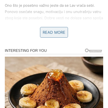
Ono što je posebno važno jeste da se Lav vraća sebi.
Ponovo osećate snagu, motivaciju i onu unutrašnju vatru
zbog koje ste posebni. Dobre vesti ne dolaze samo spolja
– one dolaze i iznutra, kroz osećaj da
više ne morate da
se dokazujete
.
READ MORE
Poruka za Lava:
Osmijeh se vraća jer shvatate da se trud isplatio. Dobre
vesti su tek početak jedne mnogo lepše faze.
JARAC – VESTI KOJE DONOSE
OLAKŠANJE I SIGURNOST
Jarčevi su znak koji najduže nosi teret bez žaljenja. Vi ste
ćutali, radili, izdržavali i preuzimali odgovornost čak i
onda kada vam je bilo preteško. Poslednji period doneo