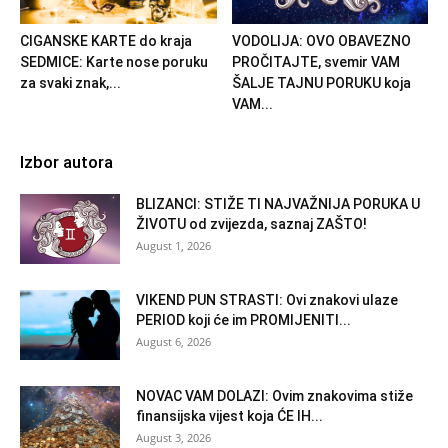
CIGANSKE KARTE do kraja
VODOLIJA: OVO OBAVEZNO
SEDMICE: Karte nose poruku
PROČITAJTE, svemir VAM
za svaki znak,...
ŠALJE TAJNU PORUKU koja
VAM...
Izbor autora
BLIZANCI: STIŽE TI NAJVAŽNIJA PORUKA U
ŽIVOTU od zvijezda, saznaj ZAŠTO!
August 1, 2026
VIKEND PUN STRASTI: Ovi znakovi ulaze
PERIOD koji će im PROMIJENITI...
August 6, 2026
NOVAC VAM DOLAZI: Ovim znakovima stiže
finansijska vijest koja ĆE IH...
August 3, 2026