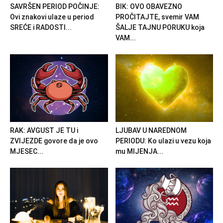
SAVRŠEN PERIOD POČINJE:
BIK: OVO OBAVEZNO
Ovi znakovi ulaze u period
PROČITAJTE, svemir VAM
SREĆE i RADOSTI...
ŠALJE TAJNU PORUKU koja
VAM...
RAK: AVGUST JE TU i
LJUBAV U NAREDNOM
ZVIJEZDE govore da je ovo
PERIODU: Ko ulazi u vezu koja
MJESEC...
mu MIJENJA...