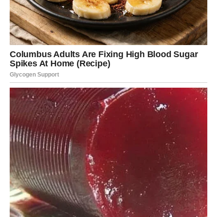
je mnogo briga, ali i osećaj da se sve odvija presporo.
Sada dolazi
preokret
.
Neverovatno dobre vesti za Jarca dolaze kroz
rešenje
problema
koji vas je dugo mučio. Može biti vezano za
posao, finansije, papirologiju, porodicu ili važnu životnu
odluku. Ono što je izgledalo kao zid – sada dobija prolaz.
Osećaj olakšanja koji dolazi je ogroman. Kao da vam neko
skida teret sa leđa. Jarac ponovo vidi budućnost jasnije i
sa više vere.
Ove vesti vam ne donose samo trenutno zadovoljstvo,
već dugoročnu stabilnost.
Poruka za Jarca:
Strpljenje koje ste pokazali sada se isplaćuje. Dobre vesti