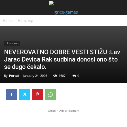
Home
Horoskop
Horoskop
NEVEROVATNO DOBRE VESTI STIŽU :Lav
Jarac Devica Rak sudbina donosi ono što
se dugo čekalo.
By
Portal
-
January 24, 2026
1607
0
Oglasi - Advertisement