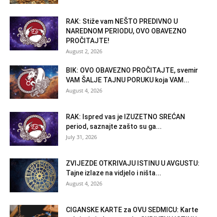
RAK: Stiže vam NEŠTO PREDIVNO U
NAREDNOM PERIODU, OVO OBAVEZNO
PROČITAJTE!
August 2, 2026
BIK: OVO OBAVEZNO PROČITAJTE, svemir
VAM ŠALJE TAJNU PORUKU koja VAM...
August 4, 2026
RAK: Ispred vas je IZUZETNO SREĆAN
period, saznajte zašto su ga...
July 31, 2026
ZVIJEZDE OTKRIVAJU ISTINU U AVGUSTU:
Tajne izlaze na vidjelo i ništa...
August 4, 2026
CIGANSKE KARTE za OVU SEDMICU: Karte