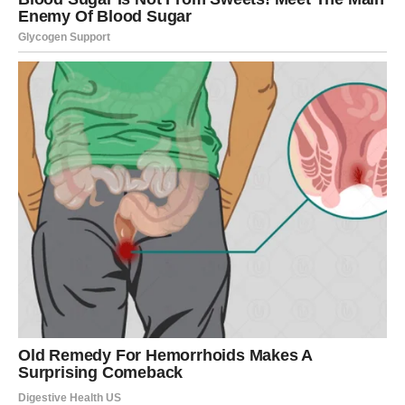
izazivalo stres – gubi snagu.
Ove vesti vam donose mir. Po prvi put posle dugo
vremena, osećate da možete da se opustite i da ne
morate sve sami.
Ljudi vas vide, poštuju i cene, a vi prestajete da sumnjate
u sopstvenu vrednost.
Poruka za Devicu:
Dobre vesti dolaze da vam pokažu da je vaša
posvećenost imala smisla. Sada možete da dišete lakše.
RAK – VESTI KOJE LEČE SRCE I
VRAĆAJU VERU