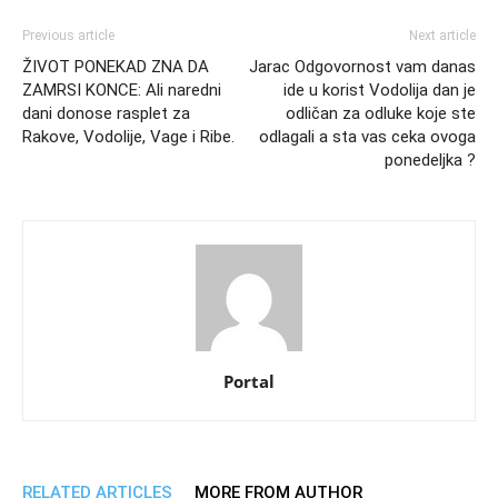
Previous article
Next article
ŽIVOT PONEKAD ZNA DA
Jarac Odgovornost vam danas
ZAMRSI KONCE: Ali naredni
ide u korist Vodolija dan je
dani donose rasplet za
odličan za odluke koje ste
Rakove, Vodolije, Vage i Ribe.
odlagali a sta vas ceka ovoga
ponedeljka ?
Portal
RELATED ARTICLES
MORE FROM AUTHOR