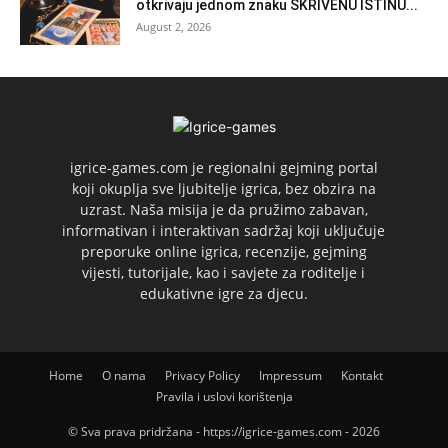
otkrivaju jednom znaku SKRIVENU ISTINU...
August 2, 2026
igrice-games.com je regionalni gejming portal
koji okuplja sve ljubitelje igrica, bez obzira na
uzrast. Naša misija je da pružimo zabavan,
informativan i interaktivan sadržaj koji uključuje
preporuke online igrica, recenzije, gejming
vijesti, tutorijale, kao i savjete za roditelje i
edukativne igre za djecu.
Home
O nama
Privacy Policy
Impressum
Kontakt
Pravila i uslovi korištenja
© Sva prava pridržana - https://igrice-games.com - 2026