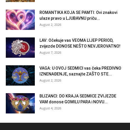
ROMANTIKA KOJA SE PAMTI: Ovi znakovi
ulaze pravo u LJUBAVNU priču...
August 2, 2026
LAV: Očekuje vas VEOMA LIJEP PERIOD,
zvijezde DONOSE NEŠTO NEVJEROVATNO!
August 7, 2026
VAGA: U OVOJ SEDMICI vas čeka PREDIVNO
IZNENAĐENJE, saznajte ZAŠTO STE...
August 2, 2026
BLIZANCI: DO KRAJA SEDMICE ZVIJEZDE
VAM donose GOMILU PARA i NOVU...
August 4, 2026