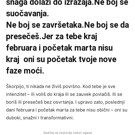
snaga dolazi do izražaja.Ne boj se
suočavanja.
Ne boj se završetaka.Ne boj se da
presečeš.Jer za tebe kraj
februara i početak marta nisu
kraj oni su početak tvoje nove
faze moći.
Škorpijo, ti nikada ne živiš površno. Kod tebe je sve
intenzitet – ili voliš do kraja ili se zauvek povlačiš. Ili se
boriš ili presečeš bez osvrtanja. I upravo zato, poslednji
dani februara i početak marta za tebe nisu obični – oni su
duboki, snažni i transformativni.
Sadržaj se nastavlja nakon oglasa