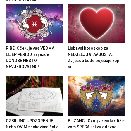
NEVJEROVATNO!
RIBE: Očekuje vas VEOMA
Ljubavni horoskop za
LIJEP PERIOD, zvijezde
NEDJELJU 9. AVGUSTA:
DONOSE NEŠTO
Zvijezde bude osjećaje koji
NEVJEROVATNO!
su...
OZBILJNO UPOZORENJE:
BLIZANCI: Ovog vikenda stiže
Nebo OVIM znakovima šalje
vam SREĆA kakvu odavno