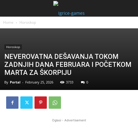
Home
Horoskop
Horoskop
NEVEROVATNA DEŠAVANJA TOKOM
ZADNJIH DANA FEBRUARA I POČETKOM
MARTA ZA ŠKORPIJU
By
Portal
-
February 25, 2026
3733
0
Oglasi - Advertisement