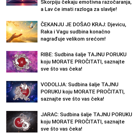
Škorpiju čekaju emotivna razočaranja,
a Lav će imati razloga za slavlje!
ČEKANJU JE DOŠAO KRAJ: Djevicu,
Raka i Vagu sudbina konačno
nagrađuje velikom srećom!
RIBE: Sudbina šalje TAJNU PORUKU
koju MORATE PROČITATI, saznajte
sve što vas čeka!
VODOLIJA: Sudbina šalje TAJNU
PORUKU koju MORATE PROČITATI,
saznajte sve što vas čeka!
JARAC: Sudbina šalje TAJNU PORUKU
koju MORATE PROČITATI, saznajte
sve što vas čeka!