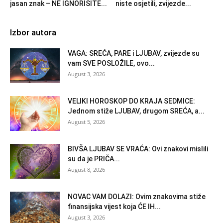
jasan znak – NE IGNORIŠITE...
niste osjetili, zvijezde...
Izbor autora
VAGA: SREĆA, PARE i LJUBAV, zvijezde su
vam SVE POSLOŽILE, ovo...
August 3, 2026
VELIKI HOROSKOP DO KRAJA SEDMICE:
Jednom stiže LJUBAV, drugom SREĆA, a...
August 5, 2026
BIVŠA LJUBAV SE VRAĆA: Ovi znakovi mislili
su da je PRIČA...
August 8, 2026
NOVAC VAM DOLAZI: Ovim znakovima stiže
finansijska vijest koja ĆE IH...
August 3, 2026