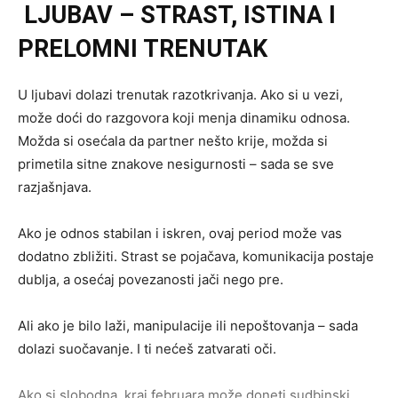
LJUBAV – STRAST, ISTINA I
PRELOMNI TRENUTAK
U ljubavi dolazi trenutak razotkrivanja. Ako si u vezi,
može doći do razgovora koji menja dinamiku odnosa.
Možda si osećala da partner nešto krije, možda si
primetila sitne znakove nesigurnosti – sada se sve
razjašnjava.
Ako je odnos stabilan i iskren, ovaj period može vas
dodatno zbližiti. Strast se pojačava, komunikacija postaje
dublja, a osećaj povezanosti jači nego pre.
Ali ako je bilo laži, manipulacije ili nepoštovanja – sada
dolazi suočavanje. I ti nećeš zatvarati oči.
Ako si slobodna, kraj februara može doneti sudbinski