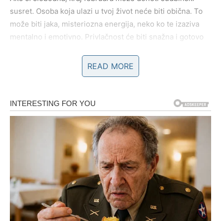
susret. Osoba koja ulazi u tvoj život neće biti obična. To
može biti jaka, misteriozna energija, neko ko te izaziva
mentalno i emotivno. Privlačnost će biti snažna i gotovo
magnetna.
READ MORE
Postoji i mogućnost povratka bivše ljubavi. Ali ovaj put,
karta je u tvojim rukama. Ti odlučuješ da li zatvaraš krug
zauvek ili daješ drugu šansu – ali pod tvojim pravilima.
POSAO I NOVAC – MOĆNA
ODLUKA DONOSI PREOKRET
Na poslovnom planu dolazi trenutak kada preuzimaš
kontrolu. Možda si do sada čekala pravi trenutak da kažeš
šta misliš, da tražiš ono što zaslužuješ ili da napraviš
radikalnu promenu. Taj trenutak dolazi sada.