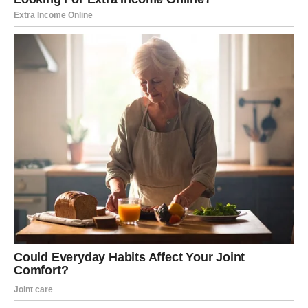
Škorpija može doživeti:
emotivno priznanje
raskid sa osobom koja je narušila poverenje
povratak bivše ljubavi
finansijski preokret
poslovnu priliku
razotkrivanje istine
ličnu odluku koja menja tok života