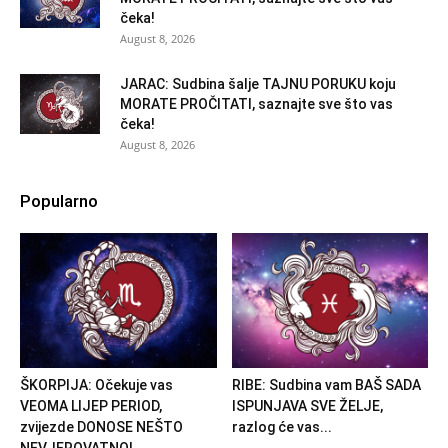
čeka!
August 8, 2026
JARAC: Sudbina šalje TAJNU PORUKU koju
MORATE PROČITATI, saznajte sve što vas
čeka!
August 8, 2026
Popularno
ŠKORPIJA: Očekuje vas
RIBE: Sudbina vam BAŠ SADA
VEOMA LIJEP PERIOD,
ISPUNJAVA SVE ŽELJE,
zvijezde DONOSE NEŠTO
razlog će vas...