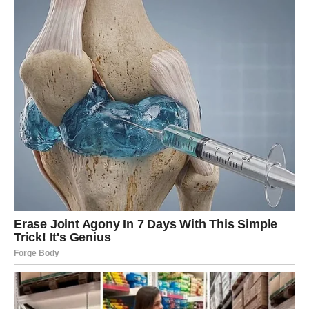
Jer za tebe kraj februara i početak marta nisu kraj – oni
su početak tvoje nove faze moći.
A kada Škorpija stoji u svojoj istini – ništa je ne može
slomiti.