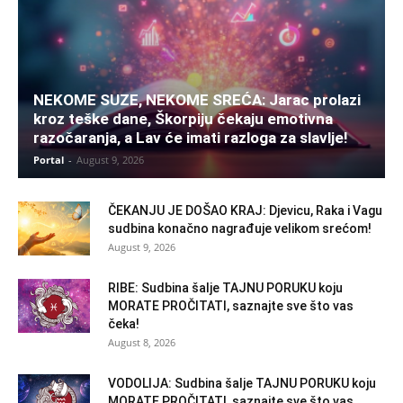
NEKOME SUZE, NEKOME SREĆA: Jarac prolazi
kroz teške dane, Škorpiju čekaju emotivna
razočaranja, a Lav će imati razloga za slavlje!
Portal
-
August 9, 2026
ČEKANJU JE DOŠAO KRAJ: Djevicu, Raka i Vagu
sudbina konačno nagrađuje velikom srećom!
August 9, 2026
RIBE: Sudbina šalje TAJNU PORUKU koju
MORATE PROČITATI, saznajte sve što vas
čeka!
August 8, 2026
VODOLIJA: Sudbina šalje TAJNU PORUKU koju
MORATE PROČITATI, saznajte sve što vas