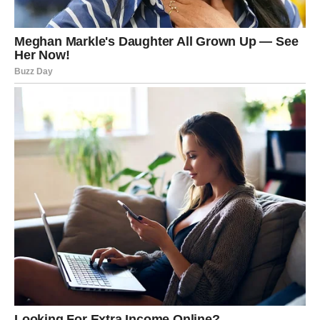
Najvažnije dešavanje kod tebe je unutrašnje. Škorpija
prolazi kroz ličnu transformaciju. Kao feniks koji se
podiže iz pepela, ti sada ostavljaš iza sebe ono što te je
emocionalno iscrpljivalo.
Možda si dugo nosila bol, sumnju ili neizrečene reči.
Sada dolazi oslobađanje. Možda neće biti lako, ali biće
oslobađajuće.
Kraj februara donosi suočavanje.
Početak marta donosi snagu.
MOGUĆA KONKRETNA
DEŠAVANJA