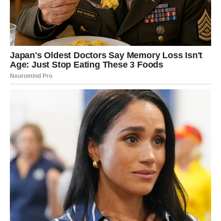
Moguće su:
nova poslovna ponuda
finansijski pomak
završetak projekta
raskid saradnje koja te iscrpljuje
početak nečega što ti daje veću nezavisnost
Ovo je period u kojem moraš verovati svojoj intuiciji.
Tvoja procena ljudi i situacija sada je izuzetno tačna.
Novac dolazi kroz hrabre poteze i jasne granice.
UNUTRAŠNJI PREOKRET –
TRANSFORMACIJA