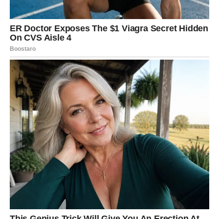
postojale napetosti u odnosima sa ljudima oko vas, sada
postoji šansa da se stvari smire.
U ljubavi je moguć romantičan trenutak ili prijatno
iznenađenje. Slobodne Vage mogu upoznati nekoga na
mestu gde to nisu očekivale.
Škorpija
Škorpije ulaze u period u kojem će intuicija igrati veliku
ulogu. Možda ćete primetiti stvari koje drugi ne vide ili
shvatiti pravu nameru nekih ljudi. Ovaj period može
doneti važne uvide.
U ljubavi emocije mogu biti veoma snažne. Ako ste u vezi,
moguće je da ćete sa partnerom imati dubok razgovor
koji će ojačati vaš odnos.