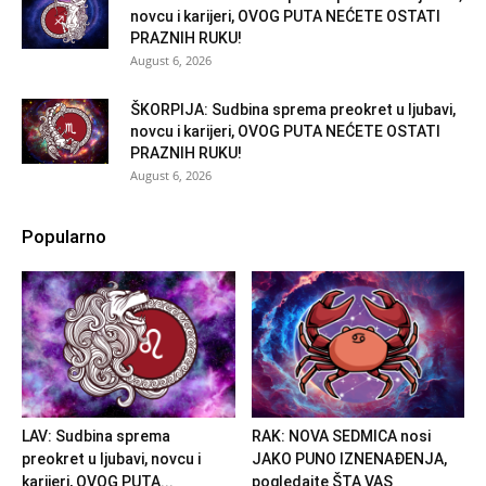
novcu i karijeri, OVOG PUTA NEĆETE OSTATI
PRAZNIH RUKU!
August 6, 2026
ŠKORPIJA: Sudbina sprema preokret u ljubavi,
novcu i karijeri, OVOG PUTA NEĆETE OSTATI
PRAZNIH RUKU!
August 6, 2026
Popularno
LAV: Sudbina sprema
RAK: NOVA SEDMICA nosi
preokret u ljubavi, novcu i
JAKO PUNO IZNENAĐENJA,
karijeri, OVOG PUTA...
pogledajte ŠTA VAS