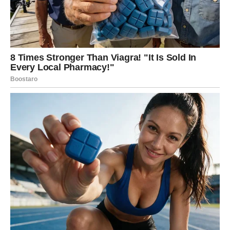
bi upoznati osobu koja ih fascinira svojom energijom.
Devica
Device će u narednim danima razmišljati o planovima i
organizaciji života. Možda ćete odlučiti da promenite
nešto u svakodnevnim navikama ili planovima za
budućnost. Vaša analitičnost može vam pomoći da
donesete mudru odluku.
U ljubavi može doći do iskrenog razgovora koji će
razjasniti neke stvari. Slobodne Device mogu upoznati
osobu koja ih privlači inteligencijom i smirenošću.
Vaga
Vage do kraja sedmice mogu osetiti potrebu za
ravnotežom i harmonijom. Ako su u poslednje vreme