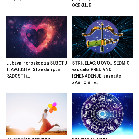
OČEKUJE!
Ljubavni horoskop za SUBOTU
STRIJELAC: U OVOJ SEDMICI
1. AVGUSTA: Stiže dan pun
vas čeka PREDIVNO
RADOSTI i...
IZNENAĐENJE, saznajte
ZAŠTO STE...