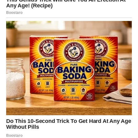
Strelac
Strelčevi će u narednim danima imati želju za promenom i
novim iskustvima. Moguće je da ćete razmišljati o
putovanju, učenju ili nekoj novoj ideji koja vas inspiriše.
Energija kraja sedmice donosi optimizam.
Na ljubavnom planu moguće je prijatno iznenađenje ili
zanimljiv susret. Slobodni Strelčevi mogli bi upoznati
osobu koja deli njihove interese.
Jarac
Jarčevi će do kraja sedmice biti fokusirani na obaveze i
ciljeve. Možda ćete raditi više nego inače, ali vaš trud
neće proći nezapaženo. Postoji mogućnost da dobijete
pohvalu ili priznanje za ono što radite.
U ljubavi se može pojaviti potreba za ozbiljnim