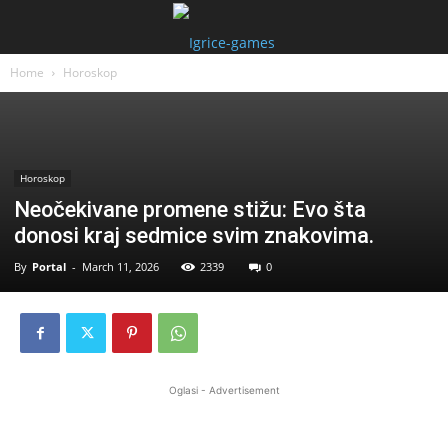
Home
Horoskop
Horoskop
Neočekivane promene stižu: Evo šta
donosi kraj sedmice svim znakovima.
By
Portal
-
March 11, 2026
2339
0
Oglasi - Advertisement