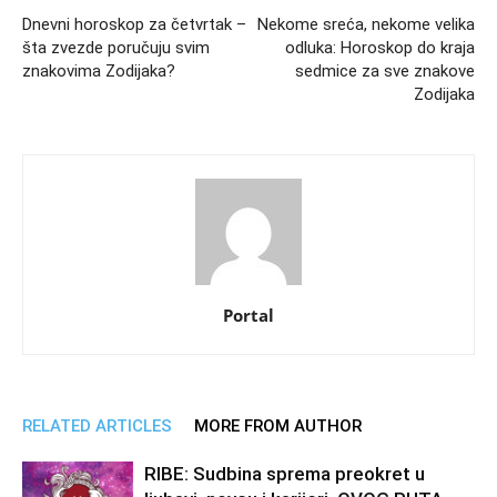
Dnevni horoskop za četvrtak –
Nekome sreća, nekome velika
šta zvezde poručuju svim
odluka: Horoskop do kraja
znakovima Zodijaka?
sedmice za sve znakove
Zodijaka
Portal
RELATED ARTICLES
MORE FROM AUTHOR
RIBE: Sudbina sprema preokret u