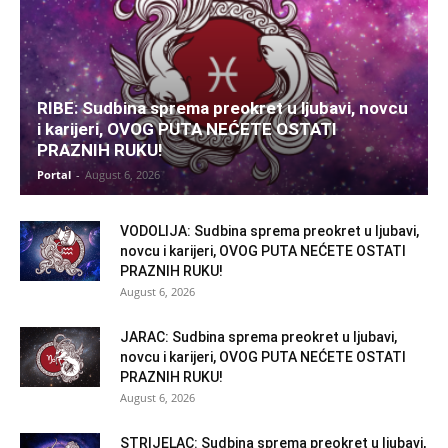
RIBE: Sudbina sprema preokret u ljubavi, novcu
i karijeri, OVOG PUTA NEĆETE OSTATI
PRAZNIH RUKU!
Portal
-
August 6, 2026
VODOLIJA: Sudbina sprema preokret u ljubavi,
novcu i karijeri, OVOG PUTA NEĆETE OSTATI
PRAZNIH RUKU!
August 6, 2026
JARAC: Sudbina sprema preokret u ljubavi,
novcu i karijeri, OVOG PUTA NEĆETE OSTATI
PRAZNIH RUKU!
August 6, 2026
STRIJELAC: Sudbina sprema preokret u ljubavi,