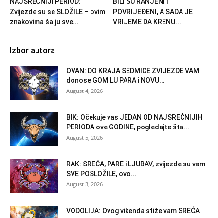
NAJSREĆNIJI PERIOD:
BILI SU RANJENI I
Zvijezde su se SLOŽILE – ovim
POVRIJEĐENI, A SADA JE
znakovima šalju sve...
VRIJEME DA KRENU...
Izbor autora
OVAN: DO KRAJA SEDMICE ZVIJEZDE VAM
donose GOMILU PARA i NOVU...
August 4, 2026
BIK: Očekuje vas JEDAN OD NAJSREĆNIJIH
PERIODA ove GODINE, pogledajte šta...
August 5, 2026
RAK: SREĆA, PARE i LJUBAV, zvijezde su vam
SVE POSLOŽILE, ovo...
August 3, 2026
VODOLIJA: Ovog vikenda stiže vam SREĆA