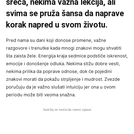
sreća, nekima važna lekcija, ali
svima se pruža šansa da naprave
korak napred u svom životu.
Pred nama su dani koji donose promene, važne
razgovore i trenutke kada mnogi znakovi mogu shvatiti
šta zaista žele. Energija kraja sedmice podstiče iskrenost,
emocije i donošenje odluka. Nekima stižu dobre vesti,
nekima prilika da poprave odnose, dok će pojedini
znakovi morati da pokažu strpljenje i mudrost. Zvezde
poručuju da je važno slušati intuiciju jer ona u ovom
periodu može biti veoma snažna.
Sadržaj se nastavlja nakon oglasa