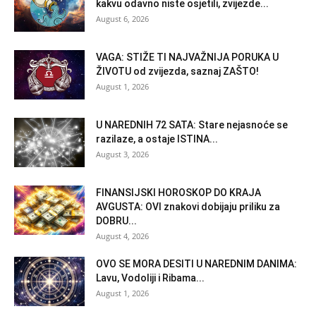
kakvu odavno niste osjetili, zvijezde...
August 6, 2026
VAGA: STIŽE TI NAJVAŽNIJA PORUKA U
ŽIVOTU od zvijezda, saznaj ZAŠTO!
August 1, 2026
U NAREDNIH 72 SATA: Stare nejasnoće se
razilaze, a ostaje ISTINA...
August 3, 2026
FINANSIJSKI HOROSKOP DO KRAJA
AVGUSTA: OVI znakovi dobijaju priliku za
DOBRU...
August 4, 2026
OVO SE MORA DESITI U NAREDNIM DANIMA:
Lavu, Vodoliji i Ribama...
August 1, 2026