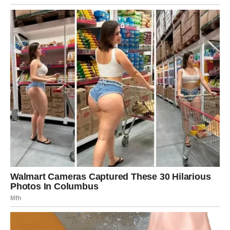
razgovorom. Partner želi više jasnoće o vašim planovima.
Vodolija
Vodolije mogu osetiti nalet inspiracije i želju da pokrenu
nešto novo. Vaša kreativnost dolazi do izražaja i možete
dobiti ideju koja će vam biti veoma važna u budućnosti.
U ljubavi se mogu pojaviti zanimljive promene. Partner
može pokazati više razumevanja nego ranije, dok
slobodne Vodolije mogu upoznati osobu koja ih intrigira.
Ribe
Ribe će u narednim danima biti posebno intuitivne i
emotivne. Moguće je da ćete shvatiti nešto važno o sebi