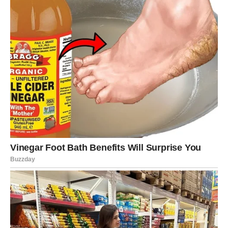
ili o odnosu sa nekim bliskim. Ovaj period može doneti i
trenutke inspiracije.
U ljubavi su mogući nežni i romantični trenuci. Partner
može pokazati koliko mu značite, dok slobodne Ribe
mogu upoznati osobu koja ih osvaja pažnjom i toplinom.