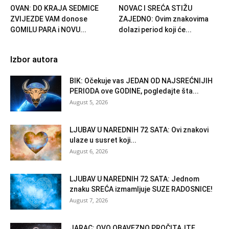
OVAN: DO KRAJA SEDMICE
NOVAC I SREĆA STIŽU
ZVIJEZDE VAM donose
ZAJEDNO: Ovim znakovima
GOMILU PARA i NOVU...
dolazi period koji će...
Izbor autora
BIK: Očekuje vas JEDAN OD NAJSREĆNIJIH
PERIODA ove GODINE, pogledajte šta...
August 5, 2026
LJUBAV U NAREDNIH 72 SATA: Ovi znakovi
ulaze u susret koji...
August 6, 2026
LJUBAV U NAREDNIH 72 SATA: Jednom
znaku SREĆA izmamljuje SUZE RADOSNICE!
August 7, 2026
JARAC: OVO OBAVEZNO PROČITAJTE,