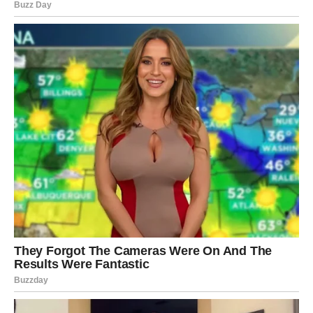
koje već dugo odgađate.
Na poslovnom planu moguće je da ćete dobiti priliku za
napredovanje ili saradnju s osobama koje mogu značajno
utjecati na vašu budućnost. Budite spremni pokazati
svoje znanje i originalnost jer će upravo to ostaviti
snažan utisak.
Finansijska situacija postaje stabilnija. Moguće je
rješavanje pitanja koje vas je dugo opterećivalo ili priliv
novca koji će vam omogućiti da ostvarite planove koje ste
odgađali.
Na emotivnom planu slijedi mnogo zanimljivih trenutaka.
Slobodne Vodolije mogle bi upoznati osobu koja dijeli
njihove poglede na život i s kojom će odmah osjetiti
posebnu povezanost. Oni koji su već u vezi mogli bi