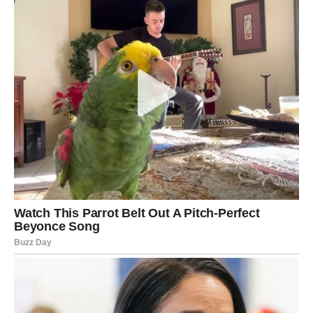
zajedno s partnerom započeti novo životno poglavlje
kroz zajedničke planove ili važne odluke.
Posebno obratite pažnju na prilike koje dolaze iznenada.
Nemojte ih odbaciti samo zato što nisu dio vaših
prvobitnih planova. Upravo one mogu donijeti najveću
korist.