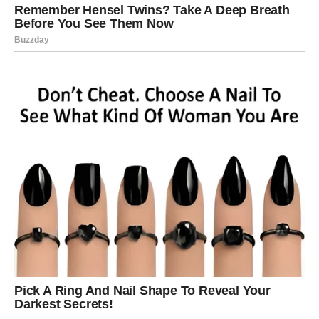
Vodolija – pred vama su događaji
koji otvaraju novo poglavlje
Vodolije su znak koji voli promjene, ali ovoga puta čak ni
vi nećete moći predvidjeti šta vam slijedi. Zvijezde
pokazuju da će se u narednim danima dogoditi nekoliko
važnih situacija koje će vas podstaći da donesete odluke