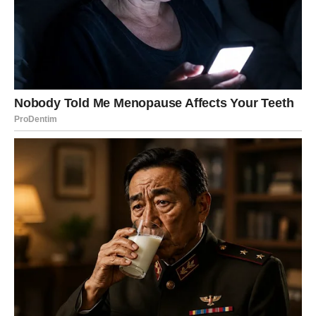
osmijeh kroz lijepo iznenađenje
Vage su u posljednje vrijeme mnogo razmišljale o
budućnosti i često osjećale da se određene stvari
odvijaju sporije nego što bi željele. Međutim, zvijezde
sada pokazuju da dolazi period u kojem će se mnoge
kockice konačno složiti.
Neočekivane vijesti mogle bi stići kroz posao ili privatni
život. Moguće je da ćete dobiti priznanje za trud koji ste
dugo ulagali ili da će vam neko daju priliku o kojoj ste
ranije mogli samo maštati.
Na poslovnom planu dolazi do pozitivnih promjena. Ljudi
koji su ranije bili skeptični prema vašim idejama sada će
pokazati više poštovanja i spremnosti za saradnju. Ako
razmišljate o promjeni posla ili pokretanju vlastitog