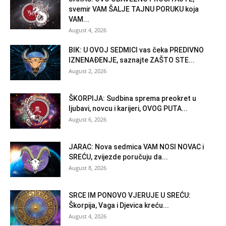
svemir VAM ŠALJE TAJNU PORUKU koja
VAM...
August 4, 2026
BIK: U OVOJ SEDMICI vas čeka PREDIVNO
IZNENAĐENJE, saznajte ZAŠTO STE...
August 2, 2026
ŠKORPIJA: Sudbina sprema preokret u
ljubavi, novcu i karijeri, OVOG PUTA...
August 6, 2026
JARAC: Nova sedmica VAM NOSI NOVAC i
SREĆU, zvijezde poručuju da...
August 8, 2026
SRCE IM PONOVO VJERUJE U SREĆU:
Škorpija, Vaga i Djevica kreću...
August 4, 2026