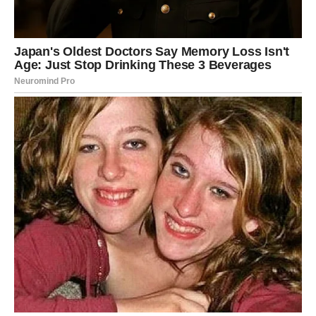
projekta, naredni dani mogli bi donijeti prve konkretne
korake.
Ljubavni život također ulazi u mnogo ljepšu fazu. Partner
će pokazati više pažnje, a slobodne Vage mogle bi
upoznati osobu koja će ih osvojiti iskrenim pristupom i
toplinom. Jedan razgovor mogao bi probuditi emocije
koje niste očekivali.
Na porodičnom planu moguće su lijepe vijesti koje će
unijeti radost među vaše najbliže. To može biti uspjeh
člana porodice, zajedničko slavlje ili rješavanje problema
koji vas je dugo opterećivao.
Najvažnije je da ostanete otvoreni za promjene. Ono što
vam sudbina donosi moglo bi biti mnogo bolje nego što
ste planirali.