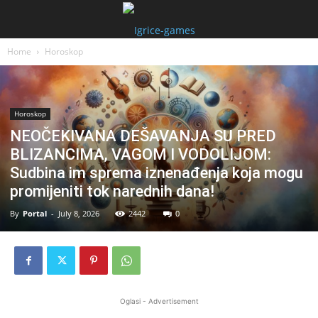
Home
Horoskop
Horoskop
NEOČEKIVANA DEŠAVANJA SU PRED
BLIZANCIMA, VAGOM I VODOLIJOM:
Sudbina im sprema iznenađenja koja mogu
promijeniti tok narednih dana!
By
Portal
-
July 8, 2026
2442
0
Oglasi - Advertisement