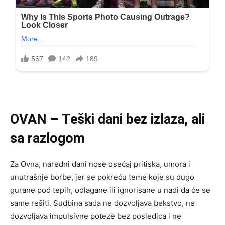
OVAN – Teški dani bez izlaza, ali
sa razlogom
Za Ovna, naredni dani nose osećaj pritiska, umora i
unutrašnje borbe, jer se pokreću teme koje su dugo
gurane pod tepih, odlagane ili ignorisane u nadi da će se
same rešiti. Sudbina sada ne dozvoljava bekstvo, ne
dozvoljava impulsivne poteze bez posledica i ne