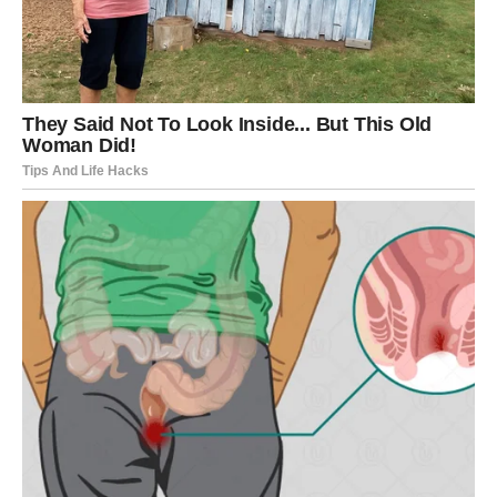
pogrešni, neiskreni ili neusklađeni sa onim što Blizanac
zaista jeste. Idući dani mogu doneti pogrešne procene,
osećaj rastrzanosti između više ljudi, obaveza ili emocija,
kao i unutrašnji nemir koji se ne može umiriti razgovorom
ili logikom.
Na emotivnom planu, Blizanci mogu biti zbunjeni
sopstvenim osećanjima – danas žele jedno, sutra drugo, a
sve to prati osećaj krivice ili straha da će doneti pogrešnu
odluku. Na poslovnom planu, planovi se menjaju,
dogovori kasne ili gube smisao, ali upravo ta nestabilnost
služi da pokaže gde Blizanac živi na autopilotu, a gde iz
istinske želje.
Ovi dani uče Blizance da
ne donose velike odluke dok su
izgubljeni
, već da dozvole da se magla sama raziđe. Kada
se to desi, ostaje samo ono što je istinito – a to će biti put