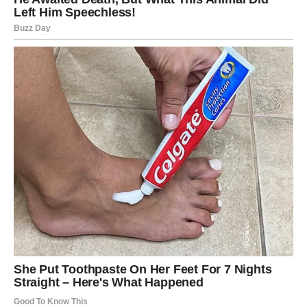
borbe. Ono što ovu sreću čini posebnom jeste činjenica
da ne dolazi kao nagrada za trud u poslednjem trenutku,
već kao
posledica odluka koje je Vodolija donela ranije
,
često onda kada je birala sebe umesto tuđih očekivanja.
Na emotivnom planu, Vodolija se oseća slobodno i
voljeno – bilo kroz stabilan odnos, novo poznanstvo ili
jednostavno kroz osećaj da joj ljubav više nije izvor
stresa. Na svim drugim poljima, postoji utisak da
Univerzum „gura s leđa“, otvarajući vrata tamo gde su
nekada bila zatvorena.
Ovo je period u kojem Vodolija treba da prihvati sreću bez
straha i krivice, jer
nije svaka radost prolazna, niti je
svaka sreća slučajna
.