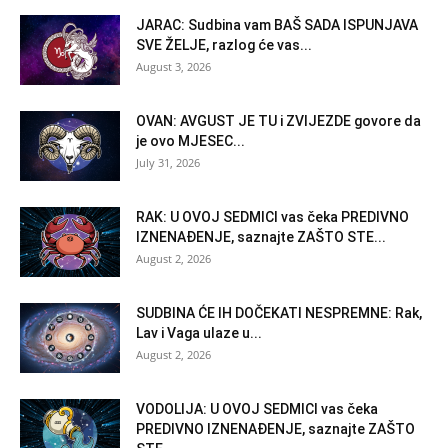
JARAC: Sudbina vam BAŠ SADA ISPUNJAVA
SVE ŽELJE, razlog će vas...
August 3, 2026
OVAN: AVGUST JE TU i ZVIJEZDE govore da
je ovo MJESEC...
July 31, 2026
RAK: U OVOJ SEDMICI vas čeka PREDIVNO
IZNENAĐENJE, saznajte ZAŠTO STE...
August 2, 2026
SUDBINA ĆE IH DOČEKATI NESPREMNE: Rak,
Lav i Vaga ulaze u...
August 2, 2026
VODOLIJA: U OVOJ SEDMICI vas čeka
PREDIVNO IZNENAĐENJE, saznajte ZAŠTO