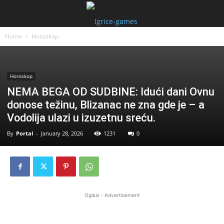
Home
Horoskop
Horoskop
NEMA BEGA OD SUDBINE: Idući dani Ovnu
donose težinu, Blizanac ne zna gde je – a
Vodolija ulazi u izuzetnu sreću.
By
Portal
-
January 28, 2026
1231
0
Oglasi - Advertisement