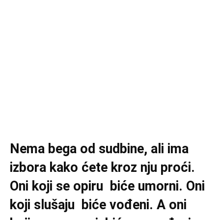
Nema bega od sudbine, ali ima
izbora kako ćete kroz nju proći.
Oni koji se opiru biće umorni. Oni
koji slušaju biće vođeni. A oni