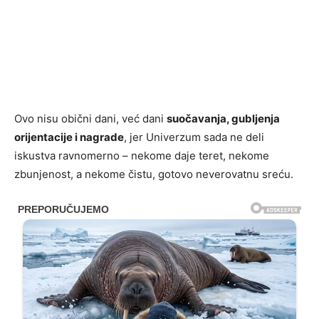
Ovo nisu obični dani, već dani
suočavanja, gubljenja
orijentacije i nagrade
, jer Univerzum sada ne deli
iskustva ravnomerno – nekome daje teret, nekome
zbunjenost, a nekome čistu, gotovo neverovatnu sreću.