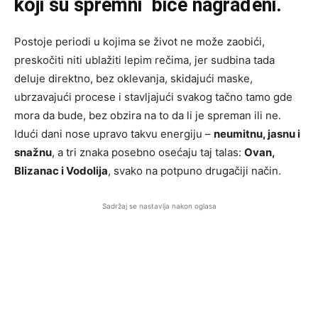
koji su spremni biće nagrađeni.
Postoje periodi u kojima se život ne može zaobići,
preskočiti niti ublažiti lepim rečima, jer sudbina tada
deluje direktno, bez oklevanja, skidajući maske,
ubrzavajući procese i stavljajući svakog tačno tamo gde
mora da bude, bez obzira na to da li je spreman ili ne.
Idući dani nose upravo takvu energiju –
neumitnu, jasnu i
snažnu
, a tri znaka posebno osećaju taj talas:
Ovan,
Blizanac i Vodolija
, svako na potpuno drugačiji način.
Sadržaj se nastavlja nakon oglasa