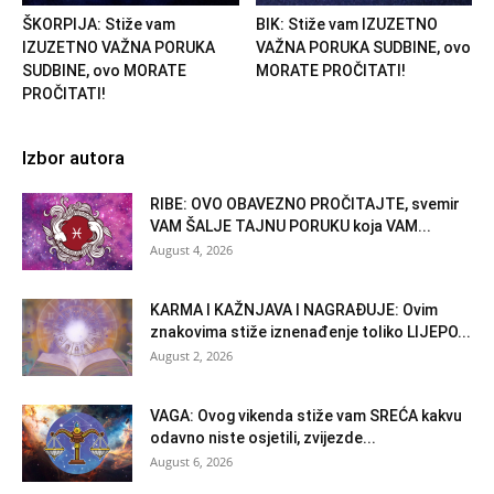
ŠKORPIJA: Stiže vam
BIK: Stiže vam IZUZETNO
IZUZETNO VAŽNA PORUKA
VAŽNA PORUKA SUDBINE, ovo
SUDBINE, ovo MORATE
MORATE PROČITATI!
PROČITATI!
Izbor autora
RIBE: OVO OBAVEZNO PROČITAJTE, svemir
VAM ŠALJE TAJNU PORUKU koja VAM...
August 4, 2026
KARMA I KAŽNJAVA I NAGRAĐUJE: Ovim
znakovima stiže iznenađenje toliko LIJEPO...
August 2, 2026
VAGA: Ovog vikenda stiže vam SREĆA kakvu
odavno niste osjetili, zvijezde...
August 6, 2026