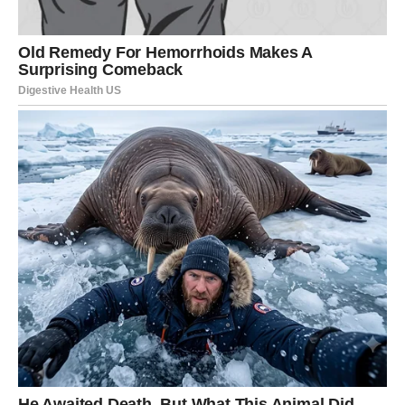
koji više ne zbunjuje.
VODOLIJA – Sudbinska sreća bez
objašnjenja
Dok Ovan nosi teret, a Blizanac luta, Vodolija ulazi u fazu
izuzetne sreće
, one vrste sreće koja ne dolazi zato što je
nešto savršeno isplanirano, već zato što je konačno
usklađeno. Idući dani donose Vodoliji osećaj lakoće,
podrške i unutrašnjeg mira, ali i spoljašnje potvrde da je
na pravom putu.
Mogući su lepi događaji, iznenadne prilike, dobre vesti,
susreti koji raduju ili osećaj da se stvari same slažu bez