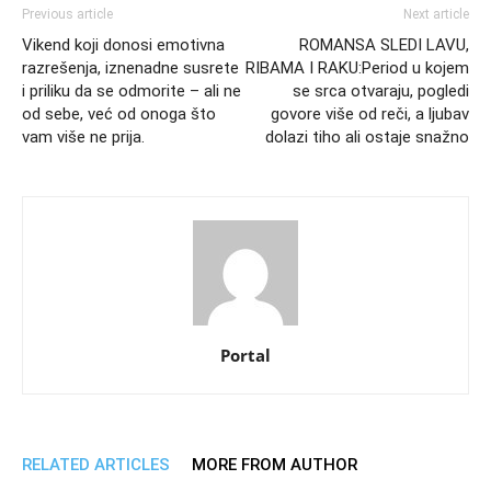
Previous article
Next article
Vikend koji donosi emotivna
ROMANSA SLEDI LAVU,
razrešenja, iznenadne susrete
RIBAMA I RAKU:Period u kojem
i priliku da se odmorite – ali ne
se srca otvaraju, pogledi
od sebe, već od onoga što
govore više od reči, a ljubav
vam više ne prija.
dolazi tiho ali ostaje snažno
Portal
RELATED ARTICLES
MORE FROM AUTHOR