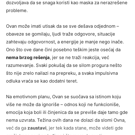
dozvoljava da se snaga koristi kao maska za nerazrešene
probleme.
Ovan može imati utisak da se sve dešava odjednom –
obaveze se gomilaju, ljudi traže odgovore, situacije
zahtevaju odgovornost, a energije je manje nego inače.
Ono što ove dane čini posebno teškim jeste osećaj da
nema brzog rešenja
, jer se ne traži reakcija, već
razumevanje. Svaki pokušaj da se silom progura nešto
što nije zrelo nailazi na prepreku, a svaka impulsivna
odluka vraća se kao dodatni teret.
Na emotivnom planu, Ovan se suočava sa istinom koju
više ne može da ignoriše – odnos koji ne funkcioniše,
emocija koja boli ili činjenica da se previše daje tamo gde
nema uzvrata. Težina ovih dana ne dolazi da slomi Ovna,
već da ga
zaustavi
, jer tek kada stane, može videti gde