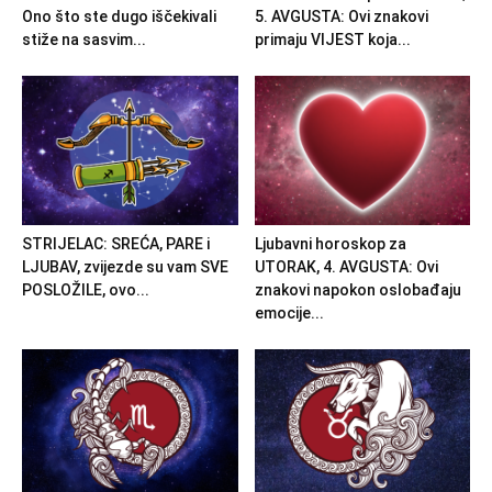
Ono što ste dugo iščekivali
5. AVGUSTA: Ovi znakovi
stiže na sasvim...
primaju VIJEST koja...
STRIJELAC: SREĆA, PARE i
Ljubavni horoskop za
LJUBAV, zvijezde su vam SVE
UTORAK, 4. AVGUSTA: Ovi
POSLOŽILE, ovo...
znakovi napokon oslobađaju
emocije...