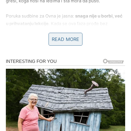
greši, koga nosi na leđima i šta mora da pusti.
Poruka sudbine za Ovna je jasna:
snaga nije u borbi, već
u prihvatanju lekcije
. Kada se ova faza prođe bez
bežanja, sledi rasterećenje koje menja pravac života.
READ MORE
BLIZANCI – Ne znaš gde si, jer se
stari pravci brišu
Blizanci ulaze u dane u kojima je osećaj konfuzije toliko
jak da se može činiti kao da su izgubili kompas, fokus i
jasnoću, jer se informacije sudaraju, misli se prepliću, a
odluke koje su nekada delovale jednostavno sada
izgledaju nemoguće. Ovo je period u kojem Blizanac
ne
zna gde je, kuda ide i kome da veruje
, ali to nije slučajno.
Sudbina namerno briše stare pravce, jer su postali