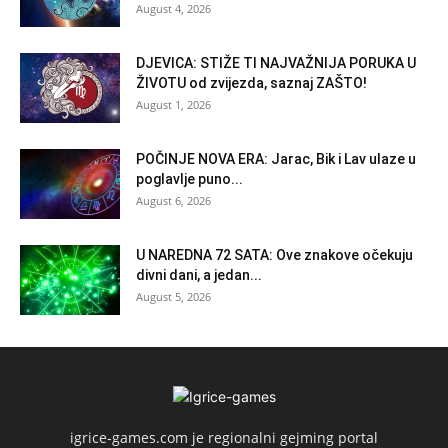
August 4, 2026
DJEVICA: STIŽE TI NAJVAŽNIJA PORUKA U
ŽIVOTU od zvijezda, saznaj ZAŠTO!
August 1, 2026
POČINJE NOVA ERA: Jarac, Bik i Lav ulaze u
poglavlje puno...
August 6, 2026
U NAREDNA 72 SATA: Ove znakove očekuju
divni dani, a jedan...
August 5, 2026
igrice-games.com je regionalni gejming portal