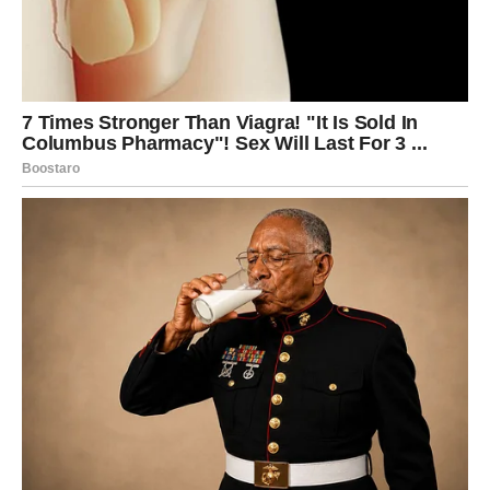
Za neke Škorpije ovo može biti kraj veze koja je trajala
dugo, ali istovremeno i početak novog poglavlja u kojem
će naučiti da više cene sebe i svoje emocije.
Blizanci – Različiti putevi i nove
spoznaje
Blizanci su znak koji voli komunikaciju, razumevanje i
osećaj da sa partnerom može da deli sve. Kada toga
nema, Blizanci počinju da osećaju da nešto nedostaje.
U poslednje vreme neki Blizanci možda imaju utisak da se
odnos sa partnerom promenio. Razgovori koji su nekada
bili puni smeha sada mogu biti kratki ili puni
nesporazuma. Možda se pojavila distanca ili osećaj da
partner više ne razume njihove potrebe.