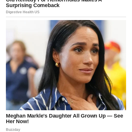
Jarac – Trenutak kada strpljenje
ima granice
Jarac je znak koji je poznat po svojoj izdržljivosti i
strpljenju. Kada voli, Jarac daje mnogo i često pokušava
da pronađe rešenje za svaki problem. On ne odustaje
lako od ljudi do kojih mu je stalo.
U prethodnom periodu neki Jarčevi možda su pokušavali
da poprave odnos koji je prolazio kroz krizu. Možda su
verovali da će vreme rešiti probleme ili da će partner
shvatiti koliko je važna njihova posvećenost.
Ali zvezde pokazuju da u narednim danima Jarčevi mogu