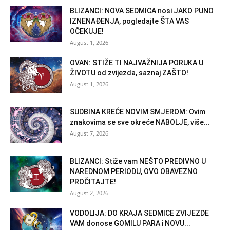
BLIZANCI: NOVA SEDMICA nosi JAKO PUNO
IZNENAĐENJA, pogledajte ŠTA VAS
OČEKUJE!
August 1, 2026
OVAN: STIŽE TI NAJVAŽNIJA PORUKA U
ŽIVOTU od zvijezda, saznaj ZAŠTO!
August 1, 2026
SUDBINA KREĆE NOVIM SMJEROM: Ovim
znakovima se sve okreće NABOLJE, više...
August 7, 2026
BLIZANCI: Stiže vam NEŠTO PREDIVNO U
NAREDNOM PERIODU, OVO OBAVEZNO
PROČITAJTE!
August 2, 2026
VODOLIJA: DO KRAJA SEDMICE ZVIJEZDE
VAM donose GOMILU PARA i NOVU...