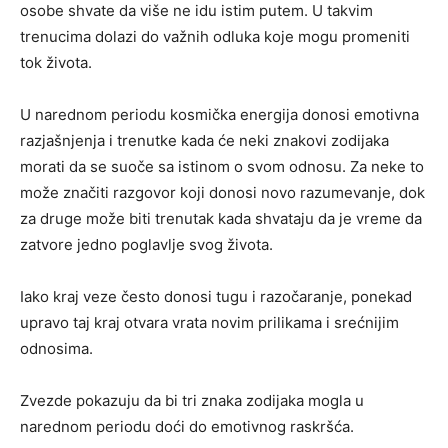
osobe shvate da više ne idu istim putem. U takvim
trenucima dolazi do važnih odluka koje mogu promeniti
tok života.
U narednom periodu kosmička energija donosi emotivna
razjašnjenja i trenutke kada će neki znakovi zodijaka
morati da se suoče sa istinom o svom odnosu. Za neke to
može značiti razgovor koji donosi novo razumevanje, dok
za druge može biti trenutak kada shvataju da je vreme da
zatvore jedno poglavlje svog života.
Iako kraj veze često donosi tugu i razočaranje, ponekad
upravo taj kraj otvara vrata novim prilikama i srećnijim
odnosima.
Zvezde pokazuju da bi tri znaka zodijaka mogla u
narednom periodu doći do emotivnog raskršća.