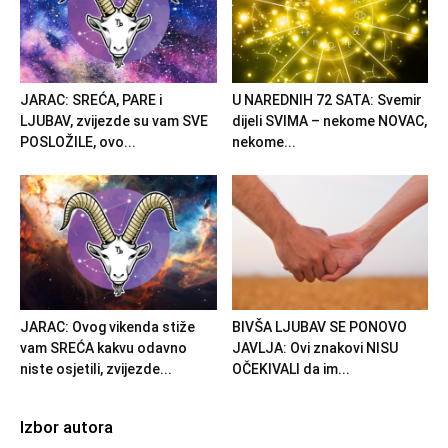
JARAC: SREĆA, PARE i
U NAREDNIH 72 SATA: Svemir
LJUBAV, zvijezde su vam SVE
dijeli SVIMA – nekome NOVAC,
POSLOŽILE, ovo...
nekome...
JARAC: Ovog vikenda stiže
BIVŠA LJUBAV SE PONOVO
vam SREĆA kakvu odavno
JAVLJA: Ovi znakovi NISU
niste osjetili, zvijezde...
OČEKIVALI da im...
Izbor autora