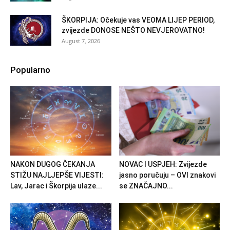
ŠKORPIJA: Očekuje vas VEOMA LIJEP PERIOD,
zvijezde DONOSE NEŠTO NEVJEROVATNO!
August 7, 2026
Popularno
NAKON DUGOG ČEKANJA
NOVAC I USPJEH: Zvijezde
STIŽU NAJLJEPŠE VIJESTI:
jasno poručuju – OVI znakovi
Lav, Jarac i Škorpija ulaze...
se ZNAČAJNO...