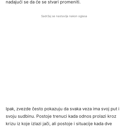
nadajući se da će se stvari promeniti.
Sadržaj se nastavlja nakon oglasa
Ipak, zvezde često pokazuju da svaka veza ima svoj put i
svoju sudbinu. Postoje trenuci kada odnos prolazi kroz
krizu iz koje izlazi jači, ali postoje i situacije kada dve