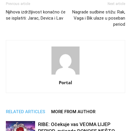
Previous article
Next article
Njihova izdržljivost konačno će
Nagrade sudbine stižu: Rak,
se isplatiti: Jarac, Devica i Lav
Vaga i Bik ulaze u poseban
period
Portal
RELATED ARTICLES
MORE FROM AUTHOR
RIBE: Očekuje vas VEOMA LIJEP