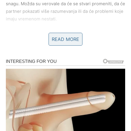
snagu. Možda su verovale da će se stvari promeniti, da će
partner pokazati više razumevanja ili da će problemi koje
imaju vremenom nestati.
Međutim, zvezde pokazuju da u narednim danima
READ MORE
Škorpije mogu doći do trenutka kada više neće moći da
ignorišu ono što osećaju.
Moguće je da će se dogoditi razgovor koji otkriva pravu
istinu o odnosu. Partner može reći nešto što će otvoriti
oči Škorpiji ili će ona sama shvatiti da odnos više nema
onu energiju koju je nekada imao.
Iako ovaj trenutak može biti težak, on će Škorpiji doneti i
važnu lekciju – da prava ljubav ne bi trebalo da bude
borba u kojoj samo jedna osoba daje sve od sebe.