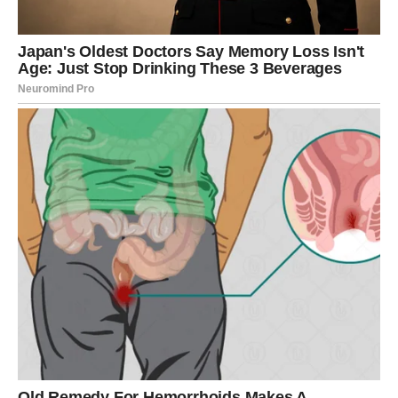
U narednom periodu Blizanci mogu doći do trenutka kada
shvataju da su se oni i partner promenili. Ponekad ljudi
koji su nekada bili savršen spoj jednostavno krenu
različitim putevima.
To ne znači da ljubavi nikada nije bilo, već samo da se
život promenio.
Za neke Blizance ova spoznaja može doneti odluku o
prekidu veze. Iako će to biti emotivan trenutak, mnogi
Blizanci će osetiti i određeno olakšanje jer će konačno
prestati da se bore za odnos koji više ne funkcioniše.
Nakon tog perioda može doći vreme kada će Blizanci
ponovo pronaći radost i otvoriti se za nove ljude i nova
iskustva.