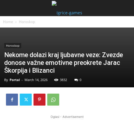
Home
Horoskop
Horoskop
Nekome dolazi kraj ljubavne veze: Zvezde
donose važne emotivne preokrete Jarac
Škorpija i Blizanci
By
Portal
-
March 14, 2026
3832
0
Oglasi - Advertisement