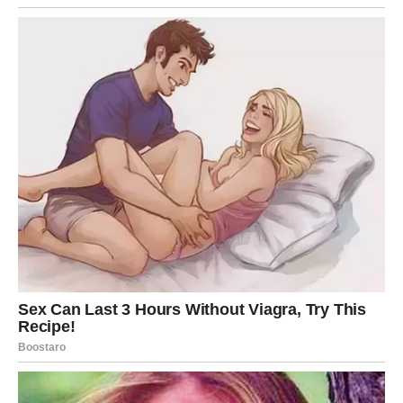
doći do trenutka kada shvataju da su dali sve što su
mogli.
Ako partner ne pokazuje isto razumevanje i trud, Jarac
može odlučiti da više ne želi da ostane u odnosu koji ga
emotivno iscrpljuje. Ova odluka neće biti laka jer Jarac ne
voli promene, ali će mu doneti osećaj slobode i mira.
Za mnoge Jarčeve ovaj kraj neće biti samo završetak
jedne veze, već i početak novog perioda u kojem će
naučiti da više cene svoje emocije i da ne ostaju tamo
gde nisu srećni.