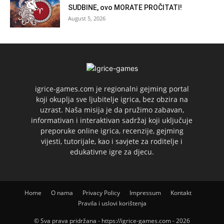
SUDBINE, ovo MORATE PROČITATI!
August 5, 2026
igrice-games.com je regionalni gejming portal
koji okuplja sve ljubitelje igrica, bez obzira na
uzrast. Naša misija je da pružimo zabavan,
informativan i interaktivan sadržaj koji uključuje
preporuke online igrica, recenzije, gejming
vijesti, tutorijale, kao i savjete za roditelje i
edukativne igre za djecu.
Home
O nama
Privacy Policy
Impressum
Kontakt
Pravila i uslovi korištenja
© Sva prava pridržana - https://igrice-games.com - 2026