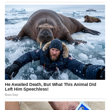
Za Ribe, februar je duboko emotivan mesec. Ovo je
period kada se snovi, intuicija i stvarnost prepliću. Jedan
susret, jedna poruka ili jedan znak od sudbine ostaje vam
zauvek u srcu.
Mnoge Ribe doživljavaju ljubavnu priču koja menja njihov
pogled na odnose. Za neke je to nova ljubav, za druge
konačno zatvaranje stare rane. Februar vam donosi
emotivno isceljenje, ali i hrabrost da verujete ponovo.
Ono što ćete pamtiti nije samo događaj, već osećaj – da
ste viđeni, shvaćeni i prihvaćeni. Ovaj mesec ostaje vam
u pamćenju kao trenutak kada ste ponovo pronašli sebe.
RAK – TRENUTAK KOJI GREJE