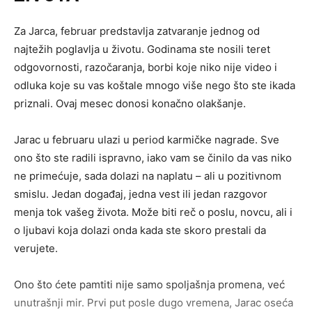
Za Jarca, februar predstavlja zatvaranje jednog od
najtežih poglavlja u životu. Godinama ste nosili teret
odgovornosti, razočaranja, borbi koje niko nije video i
odluka koje su vas koštale mnogo više nego što ste ikada
priznali. Ovaj mesec donosi konačno olakšanje.
Jarac u februaru ulazi u period karmičke nagrade. Sve
ono što ste radili ispravno, iako vam se činilo da vas niko
ne primećuje, sada dolazi na naplatu – ali u pozitivnom
smislu. Jedan događaj, jedna vest ili jedan razgovor
menja tok vašeg života. Može biti reč o poslu, novcu, ali i
o ljubavi koja dolazi onda kada ste skoro prestali da
verujete.
Ono što ćete pamtiti nije samo spoljašnja promena, već
unutrašnji mir. Prvi put posle dugo vremena, Jarac oseća