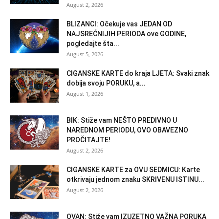
August 2, 2026
BLIZANCI: Očekuje vas JEDAN OD
NAJSREĆNIJIH PERIODA ove GODINE,
pogledajte šta...
August 5, 2026
CIGANSKE KARTE do kraja LJETA: Svaki znak
dobija svoju PORUKU, a...
August 1, 2026
BIK: Stiže vam NEŠTO PREDIVNO U
NAREDNOM PERIODU, OVO OBAVEZNO
PROČITAJTE!
August 2, 2026
CIGANSKE KARTE za OVU SEDMICU: Karte
otkrivaju jednom znaku SKRIVENU ISTINU...
August 2, 2026
OVAN: Stiže vam IZUZETNO VAŽNA PORUKA