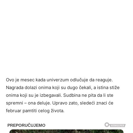
Ovo je mesec kada univerzum odlučuje da reaguje.
Nagrada dolazi onima koji su dugo čekali, a istina stiže
onima koji su je izbegavali. Sudbina ne pita da li ste
spremni – ona deluje. Upravo zato, sledeći znaci će
februar pamtiti celog života.