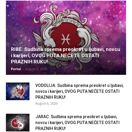
RIBE: Sudbina sprema preokret u ljubavi, novcu
i karijeri, OVOG PUTA NEĆETE OSTATI
PRAZNIH RUKU!
Portal
-
August 6, 2026
VODOLIJA: Sudbina sprema preokret u ljubavi,
novcu i karijeri, OVOG PUTA NEĆETE OSTATI
PRAZNIH RUKU!
August 6, 2026
JARAC: Sudbina sprema preokret u ljubavi,
novcu i karijeri, OVOG PUTA NEĆETE OSTATI
PRAZNIH RUKU!