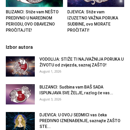
BLIZANCI: Stiže vam NEŠTO
DJEVICA: Stiže vam
PREDIVNO U NAREDNOM
IZUZETNO VAŽNA PORUKA
PERIODU, OVO OBAVEZNO
SUDBINE, ovo MORATE
PROČITAJTE!
PROČITATI!
Izbor autora
VODOLIJA: STIŽE TI NAJVAŽNIJA PORUKA U
ŽIVOTU od zvijezda, saznaj ZAŠTO!
August 1, 2026
BLIZANCI: Sudbina vam BAŠ SADA
ISPUNJAVA SVE ŽELJE, razlog će vas...
August 3, 2026
DJEVICA: U OVOJ SEDMICI vas čeka
PREDIVNO IZNENAĐENJE, saznajte ZAŠTO
STE...