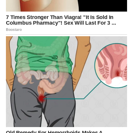
koju ste dugo naslućivali. Iako možda neće biti lako, ovaj
februar vam donosi oslobađanje. Shvatate ko ste, šta
želite i koga više ne možete nositi sa sobom.
Škorpije će pamtiti februar po unutrašnjoj transformaciji.
Vi više niste ista osoba kao pre. Ovo je mesec kada se
rađa nova snaga, nova verzija vas – mirnija, mudrija i
svesnija svoje vrednosti.
LAV – POVRATAK
SAMOPOUZDANJA I VELIKI
TRENUTAK
Lavovi u februaru ulaze u fazu u kojoj se sve okreće u
njihovu korist. Posle perioda sumnje, umora i osećaja da
niste viđeni onako kako zaslužujete, dolazi trenutak koji