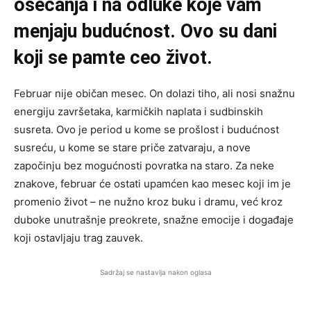
osećanja i na odluke koje vam
menjaju budućnost. Ovo su dani
koji se pamte ceo život.
Februar nije običan mesec. On dolazi tiho, ali nosi snažnu
energiju završetaka, karmičkih naplata i sudbinskih
susreta. Ovo je period u kome se prošlost i budućnost
susreću, u kome se stare priče zatvaraju, a nove
započinju bez mogućnosti povratka na staro. Za neke
znakove, februar će ostati upamćen kao mesec koji im je
promenio život – ne nužno kroz buku i dramu, već kroz
duboke unutrašnje preokrete, snažne emocije i događaje
koji ostavljaju trag zauvek.
Sadržaj se nastavlja nakon oglasa