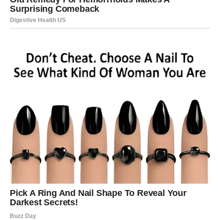
vas podseća ko ste.
Februar donosi priznanje, uspeh ili emotivnu pobedu.
Možda će to biti poslovni uspeh koji ste dugo čekali,
možda ljubavni trijumf ili jednostavno osećaj da ponovo
stojite čvrsto na svojim nogama. Ono što se dešava ostaje
vam u pamćenju jer vam vraća veru u sebe.
Lav pamti ovaj mesec po osećaju ponosa i radosti.
Shvatate da ste preživeli mnogo više nego što mislite – i
da sada dolazi vaš trenutak da zablistate.
RIBE – EMOCIJE KOJE SE NE
ZABORAVLJAJU