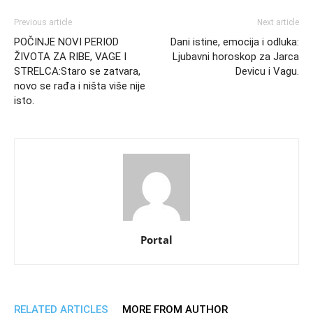
Previous article
Next article
POČINJE NOVI PERIOD
Dani istine, emocija i odluka:
ŽIVOTA ZA RIBE, VAGE I
Ljubavni horoskop za Jarca
STRELCA:Staro se zatvara,
Devicu i Vagu.
novo se rađa i ništa više nije
isto.
Portal
RELATED ARTICLES
MORE FROM AUTHOR