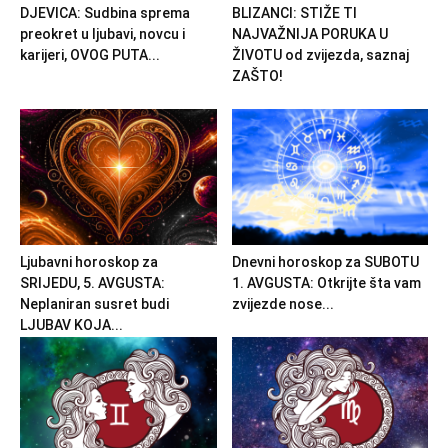
DJEVICA: Sudbina sprema
BLIZANCI: STIŽE TI
preokret u ljubavi, novcu i
NAJVAŽNIJA PORUKA U
karijeri, OVOG PUTA...
ŽIVOTU od zvijezda, saznaj
ZAŠTO!
Ljubavni horoskop za
Dnevni horoskop za SUBOTU
SRIJEDU, 5. AVGUSTA:
1. AVGUSTA: Otkrijte šta vam
Neplaniran susret budi
zvijezde nose...
LJUBAV KOJA...