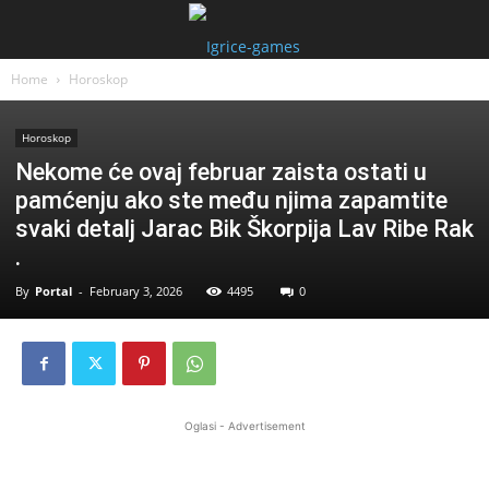
Home
Horoskop
Horoskop
Nekome će ovaj februar zaista ostati u
pamćenju ako ste među njima zapamtite
svaki detalj Jarac Bik Škorpija Lav Ribe Rak
.
By
Portal
-
February 3, 2026
4495
0
Oglasi - Advertisement