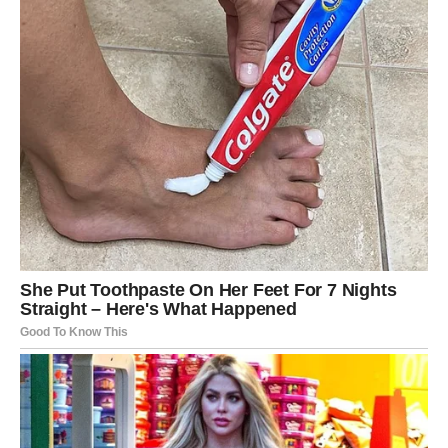
SRCE
Rakovi u februaru doživljavaju nešto što im vraća veru u
ljude i život. Ovo je mesec emotivne stabilnosti,
porodičnih radosti i dubokih razgovora koji menjaju
odnose.
Jedan događaj vam donosi sigurnost i osećaj pripadnosti.
Možda će to biti pomirenje, lepa vest ili potvrda da ste
voljeni više nego što ste mislili. Februar ostaje u vašem
pamćenju kao mesec kada vam je srce bilo puno.
Rak shvata da ne mora uvek da brine – ponekad život zna
sam da se pobrine za sve.