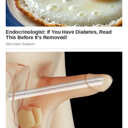
ništa nije bilo uzalud.
Februar vas uči da pustite strah i otvorite srce. Ono što
ćete pamtiti jeste osećaj sigurnosti i topline – kao da vas
univerzum konačno drži za ruku. Ovo je mesec kada Bik
shvata da je vredelo izdržati sve.
ŠKORPIJA – ISTINA KOJA
MENJA SVE
Za Škorpije, februar je mesec istine. Ne možete više da
bežite od onoga što osećate, niti da ignorišete znakove
koje vam život šalje. Ovo je period kada se maske skidaju
– vaše, ali i tuđe.
Jedan emotivni događaj ostaje vam duboko urezan u
pamćenje. Može biti velika ljubav, konačan raskid ili istina