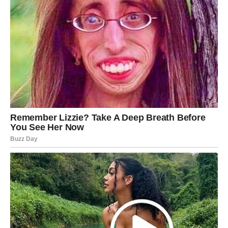
Strelac – Karta Putovanje
Strelčevima današnja karta donosi energiju kretanja i
novih iskustava. Ciganska karta Putovanje često
označava promenu rutine, susret sa novim ljudima ili plan
koji uključuje put.
Moguće je da ćete razmišljati o odlasku na neko mesto ili
da ćete upoznati osobu koja dolazi iz drugog grada ili
zemlje.
Ova karta donosi i energiju avanture i uzbuđenja.
Jarac – Karta Sudija
Jarčevi danas mogu biti suočeni sa važnom odlukom.
Ciganska karta Sudija simbolizuje pravdu, odgovornost i