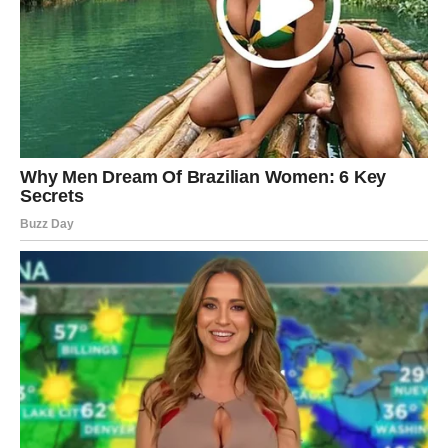
potrebu da donesete ispravnu odluku.
Možda ćete morati da procenite neku situaciju i odlučite
šta je za vas najbolje.
Ova karta podseća Jarčeve da veruju svojoj mudrosti i
iskustvu.
Vodolija – Karta Nada
Vodolijama ova karta donosi poruku optimizma. Ciganska
karta Nada govori o veri u bolju budućnost i o situacijama
koje polako počinju da se menjaju na bolje.