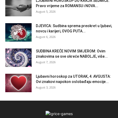
LJUBAVNI HOROSKOP DO KRAJA SEDMICE:
Pravo vrijeme za ROMANSU i NOVA...
August 5, 2026
DJEVICA: Sudbina sprema preokret u ljubavi,
novcu i karijeri, OVOG PUTA...
August 6, 2026
SUDBINA KREĆE NOVIM SMJEROM: Ovim
znakovima se sve okreće NABOLJE, više...
August 7, 2026
Ljubavni horoskop za UTORAK, 4. AVGUSTA:
Ovi znakovi napokon oslobađaju emocije...
August 3, 2026