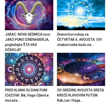
JARAC: NOVA SEDMICA nosi
Dnevni horoskop za
JAKO PUNO IZNENAĐENJA,
ČETVRTAK 6. AVGUSTA: OVI
pogledajte ŠTA VAS
znakovi neka budu na...
OČEKUJE!
PRED NJIMA SU DANI PUNI
OD SREDINE AVGUSTA SREĆA
IZAZOVA: Bik, Vaga i Djevica
KREĆE NJIHOVIM PUTEM:
moraće...
Rak, Lav i Vaga...