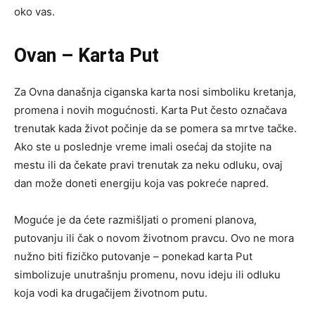
oko vas.
Ovan – Karta Put
Za Ovna današnja ciganska karta nosi simboliku kretanja,
promena i novih mogućnosti. Karta Put često označava
trenutak kada život počinje da se pomera sa mrtve tačke.
Ako ste u poslednje vreme imali osećaj da stojite na
mestu ili da čekate pravi trenutak za neku odluku, ovaj
dan može doneti energiju koja vas pokreće napred.
Moguće je da ćete razmišljati o promeni planova,
putovanju ili čak o novom životnom pravcu. Ovo ne mora
nužno biti fizičko putovanje – ponekad karta Put
simbolizuje unutrašnju promenu, novu ideju ili odluku
koja vodi ka drugačijem životnom putu.