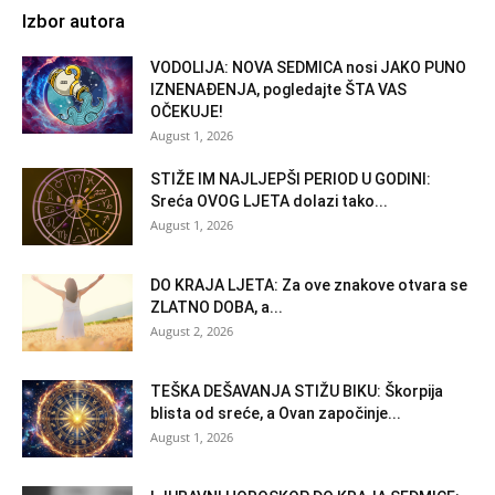
Izbor autora
VODOLIJA: NOVA SEDMICA nosi JAKO PUNO
IZNENAĐENJA, pogledajte ŠTA VAS
OČEKUJE!
August 1, 2026
STIŽE IM NAJLJEPŠI PERIOD U GODINI:
Sreća OVOG LJETA dolazi tako...
August 1, 2026
DO KRAJA LJETA: Za ove znakove otvara se
ZLATNO DOBA, a...
August 2, 2026
TEŠKA DEŠAVANJA STIŽU BIKU: Škorpija
blista od sreće, a Ovan započinje...
August 1, 2026