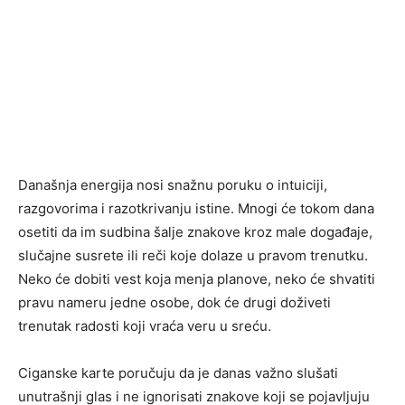
Današnja energija nosi snažnu poruku o intuiciji,
razgovorima i razotkrivanju istine. Mnogi će tokom dana
osetiti da im sudbina šalje znakove kroz male događaje,
slučajne susrete ili reči koje dolaze u pravom trenutku.
Neko će dobiti vest koja menja planove, neko će shvatiti
pravu nameru jedne osobe, dok će drugi doživeti
trenutak radosti koji vraća veru u sreću.
Ciganske karte poručuju da je danas važno slušati
unutrašnji glas i ne ignorisati znakove koji se pojavljuju