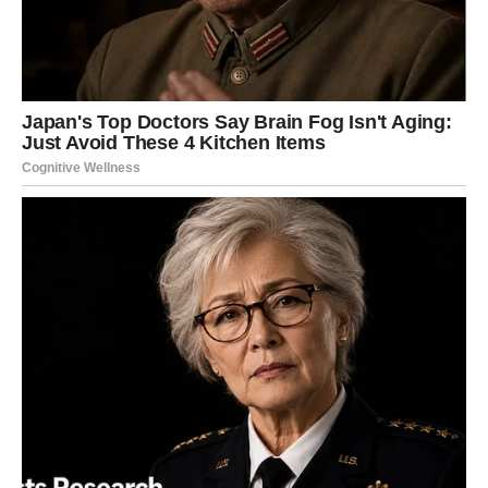
Moguće je da ćete dobiti poruku, poziv ili saznanje koje
će vam pomoći da rešite nešto što vas je dugo mučilo.
Blizanci su znak koji prirodno voli komunikaciju, pa će ova
energija biti veoma naglašena.
Ova karta takođe može označavati susret sa osobom koja
vam ima nešto važno reći ili situaciju u kojoj ćete shvatiti
nešto što ranije niste primećivali.
U ljubavi ova karta može doneti iskren razgovor koji
razjašnjava emocije.
Rak – Karta Ljubavnik
Rakovi danas imaju veoma emotivnu i toplu energiju.
Ciganska karta Ljubavnik simbolizuje bliskost, romantiku i