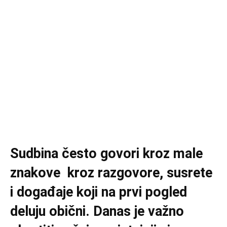
Sudbina često govori kroz male
znakove kroz razgovore, susrete
i događaje koji na prvi pogled
deluju obični. Danas je važno