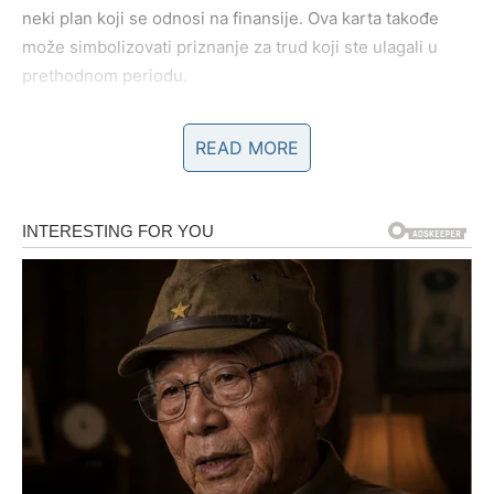
neki plan koji se odnosi na finansije. Ova karta takođe
može simbolizovati priznanje za trud koji ste ulagali u
prethodnom periodu.
Ali ova karta ima i dublju poruku – ona podseća Bikove da
READ MORE
prava vrednost nije samo u novcu, već i u sigurnosti i
miru koji dolaze kada se osećate stabilno u svom životu.
U emotivnim odnosima moguće je da ćete shvatiti koliko
vam znači osoba koja vam pruža podršku i stabilnost.
Blizanci – Karta Pismo
Blizanci danas mogu očekivati važnu informaciju ili vest.
Ciganska karta Pismo simbolizuje komunikaciju, poruke,
razgovore i otkrivanje informacija koje mogu promeniti
način na koji gledate na jednu situaciju.