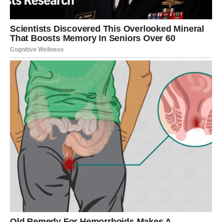
osećaj da su emocije naglašene.
Ovo može biti dan kada ćete osetiti posebnu povezanost
sa osobom koju volite. Ako ste u vezi, moguće je da ćete
provesti lep i emotivan trenutak sa partnerom.
Za slobodne Rakove ova karta često najavljuje susret sa
osobom koja može probuditi snažne emocije. Ponekad se
ova karta pojavljuje u trenutku kada srce počinje da
prepoznaje nekoga ko ima posebno mesto u vašem
životu.
Lav – Karta Sreća
Lavovima današnja karta donosi veoma pozitivnu
energiju. Ciganska karta Sreća simbolizuje radost,