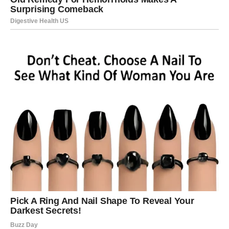
olakšanje i događaje koji vraćaju veru u dobre stvari.
Moguće je da ćete dobiti lepu vest ili doživeti trenutak
koji vas čini ponosnim i srećnim. Lavovi su znak koji voli
uspeh i priznanje, a ova karta često nagoveštava upravo
takve trenutke.
Takođe je moguće da će vam neko pokazati koliko vas
ceni ili da ćete dobiti podršku koja vam mnogo znači.
Devica – Karta Razgovor
Device danas mogu imati važan razgovor koji može
promeniti način na koji gledaju na jednu situaciju.
Ciganska karta Razgovor simbolizuje iskrenost,
razjašnjenje i komunikaciju koja donosi jasnoću.