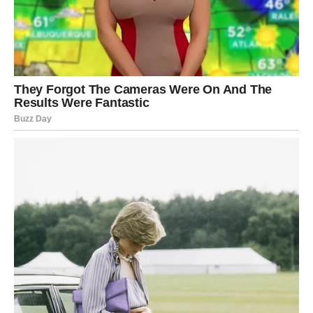
Možda ste u poslednje vreme sumnjali u neki plan ili
odnos, ali ova karta nagoveštava da postoji razlog za
optimizam.
Ribe – Karta Radost
Ribama današnja karta donosi energiju sreće i lepih
trenutaka. Ciganska karta Radost simbolizuje događaje
koji donose osmeh i osećaj zadovoljstva.
Moguće je da ćete dobiti lepu vest, provesti prijatan
trenutak sa bliskim ljudima ili doživeti situaciju koja vam
vraća veru u dobre stvari.