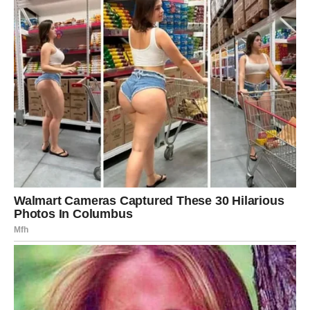
Ova karta često dolazi kada sudbina želi da nas podseti
da male stvari mogu doneti veliku sreću.
Škorpija – Karta Neprijatelj
Škorpije danas treba da obrate pažnju na ljude iz svog
okruženja. Ciganska karta Neprijatelj ne znači uvek
otvoren konflikt, ali može upozoravati da neko nije
potpuno iskren.
Možda ćete primetiti ponašanje koje vam deluje čudno ili
ćete osetiti da neko ne govori celu istinu.
Škorpije imaju veoma snažnu intuiciju, pa je važno da
verujete svojim osećajima.