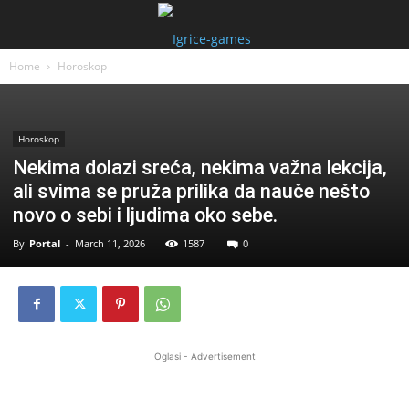
Home
Horoskop
Horoskop
Nekima dolazi sreća, nekima važna lekcija,
ali svima se pruža prilika da nauče nešto
novo o sebi i ljudima oko sebe.
By
Portal
-
March 11, 2026
1587
0
Oglasi - Advertisement