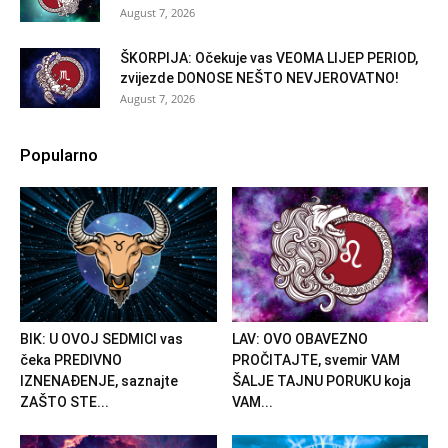
August 7, 2026
ŠKORPIJA: Očekuje vas VEOMA LIJEP PERIOD,
zvijezde DONOSE NEŠTO NEVJEROVATNO!
August 7, 2026
Popularno
BIK: U OVOJ SEDMICI vas
LAV: OVO OBAVEZNO
čeka PREDIVNO
PROČITAJTE, svemir VAM
IZNENAĐENJE, saznajte
ŠALJE TAJNU PORUKU koja
ZAŠTO STE...
VAM...