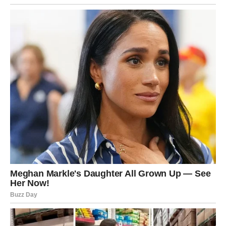
Možda ćete konačno reći nešto što ste dugo držali u sebi
ili će vam neko otkriti svoje prave namere.
Ova karta često dolazi u trenutku kada reči imaju veliku
moć – zato je važno da govorite iskreno i slušate ono što
vam drugi žele reći.
Vaga – Karta Poklon
Vage danas mogu doživeti prijatno iznenađenje. Ciganska
karta Poklon simbolizuje lepe gestove, iznenađenja i
situacije koje donose radost.
Poklon ne mora biti materijalan – to može biti
kompliment, pažnja, poruka ili situacija koja vam pokazuje
da ste nekome veoma važni.