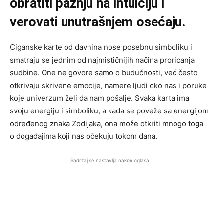
obratiti pažnju na intuiciju i
verovati unutrašnjem osećaju.
Ciganske karte od davnina nose posebnu simboliku i
smatraju se jednim od najmističnijih načina proricanja
sudbine. One ne govore samo o budućnosti, već često
otkrivaju skrivene emocije, namere ljudi oko nas i poruke
koje univerzum želi da nam pošalje. Svaka karta ima
svoju energiju i simboliku, a kada se poveže sa energijom
određenog znaka Zodijaka, ona može otkriti mnogo toga
o događajima koji nas očekuju tokom dana.
Sadržaj se nastavlja nakon oglasa