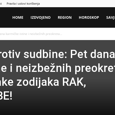
kt
Pravila i uslovi korištenja
HOME
IZDVOJENO
REGION
HOROSKOP
SAVJ
na karmičke istine i neizbežnih preokreta...
otiv sudbine: Pet dan
ne i neizbežnih preokre
ke zodijaka RAK,
BE!