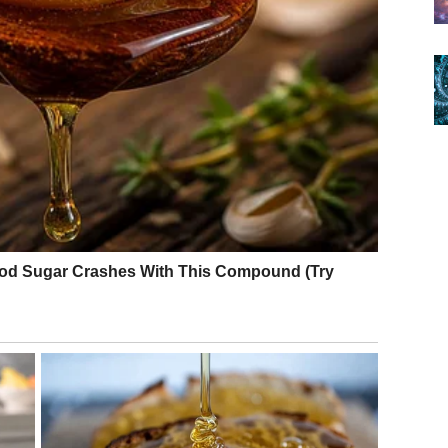
e. Sudbina vam šalje jasne znake kroz snove, simbole i
renutku.
 podiže na viši nivo, ili shvatate da je vreme da pustite.
sret koji deluje kao sudbinski dodir.
da spašavate sve – vaša dužnost je da budete verni