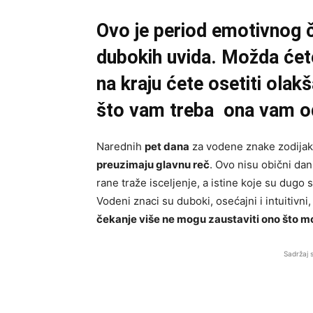
Ovo je period emotivnog č
dubokih uvida. Možda ćete
na kraju ćete osetiti ola
što vam treba ona vam od
Narednih
pet dana
za vodene znake zodija
preuzimaju glavnu reč
. Ovo nisu obični da
rane traže isceljenje, a istine koje su dugo 
Vodeni znaci su duboki, osećajni i intuitivni
čekanje više ne mogu zaustaviti ono što m
Sadržaj 