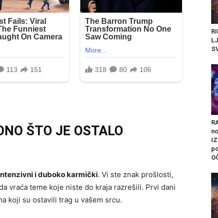
RI
LJ
SV
R
ONO ŠTO JE OSTALO
n
I
po
O
ntenzivni i duboko karmički
. Vi ste znak prošlosti,
a vraća teme koje niste do kraja razrešili. Prvi dani
ma koji su ostavili trag u vašem srcu.