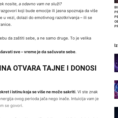
vek nosite, a odavno vam ne služi?
BI
 razgovori koji bude emocije ili jasna spoznaja da više
P
P
 u vezi, dolazi do emotivnog razotkrivanja – ili se
O
ranice.
P
bu da zaštiti sebe, a ne samo druge. To je velika
I
ašavati sve – vreme je da sačuvate sebe
.
INA OTVARA TAJNE I DONOSI
ret i istinu koja se više ne može sakriti
. Vi ste znak
e energija ovog perioda jača nego inače. Intuicija vam je
am se govori.