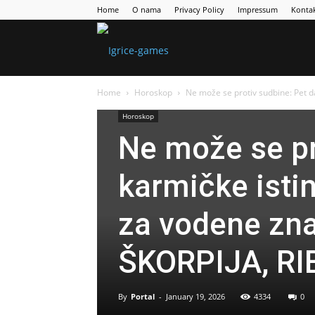
Home
O nama
Privacy Policy
Impressum
Konta
Games
Home
Horoskop
Ne može se protiv sudbine: Pet da
Portal
Horoskop
Ne može se pr
karmičke isti
za vodene zna
ŠKORPIJA, RI
By
Portal
-
January 19, 2026
4334
0