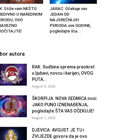
K: Stiže vam NEŠTO
JARAC: Očekuje vas
REDIVNO U NAREDNOM
JEDAN OD
ERIODU, OVO
NAJSREĆNIJIH
BAVEZNO
PERIODA ove GODINE,
ROČITAJTE!
pogledajte šta...
zbor autora
RAK: Sudbina sprema preokret
u ljubavi, novcu i karijeri, OVOG
PUTA...
August 6, 2026
ŠKORPIJA: NOVA SEDMICA nosi
JAKO PUNO IZNENAĐENJA,
pogledajte ŠTA VAS OČEKUJE!
August 1, 2026
DJEVICA: AVGUST JE TU i
ZVIJEZDE govore da je ovo