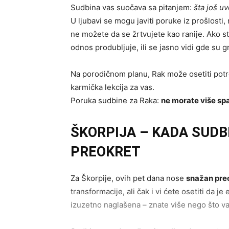
Sudbina vas suočava sa pitanjem:
šta još u
U ljubavi se mogu javiti poruke iz prošlosti,
ne možete da se žrtvujete kao ranije. Ako ste
odnos produbljuje, ili se jasno vidi gde su g
Na porodičnom planu, Rak može osetiti potre
karmička lekcija za vas.
Poruka sudbine za Raka:
ne morate više sp
ŠKORPIJA – KADA SUDB
PREOKRET
Za Škorpije, ovih pet dana nose
snažan preok
transformacije, ali čak i vi ćete osetiti da j
izuzetno naglašena – znate više nego što v