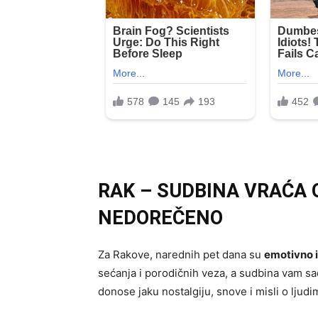
RAK – SUDBINA VRAĆA 
NEDOREČENO
Za Rakove, narednih pet dana su
emotivno i
sećanja i porodičnih veza, a sudbina vam sad
donose jaku nostalgiju, snove i misli o ljudi