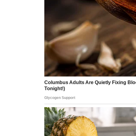
nije slabost – to je priprema za oslobađanj
razgovore sa ljudima koji dolaze u pravom t
U ljubavi dolazi trenutak istine: ili se odnos
Ribe koje su same mogu doživeti karmički su
Poruka sudbine za Ribe:
nije vaša dužnost 
sebi
.