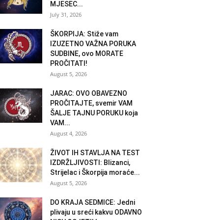
MJESEC...
July 31, 2026
ŠKORPIJA: Stiže vam
IZUZETNO VAŽNA PORUKA
SUDBINE, ovo MORATE
PROČITATI!
August 5, 2026
JARAC: OVO OBAVEZNO
PROČITAJTE, svemir VAM
ŠALJE TAJNU PORUKU koja
VAM...
August 4, 2026
ŽIVOT IH STAVLJA NA TEST
IZDRŽLJIVOSTI: Blizanci,
Strijelac i Škorpija moraće...
August 5, 2026
DO KRAJA SEDMICE: Jedni
plivaju u sreći kakvu ODAVNO