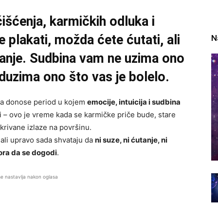
išćenja, karmičkih odluka i
 plakati, možda ćete ćutati, ali
N
kšanje. Sudbina vam ne uzima ono
uzima ono što vas je bolelo.
ka donose period u kojem
emocije, intuicija i sudbina
ni – ovo je vreme kada se karmičke priče bude, stare
skrivane izlaze na površinu.
, ali upravo sada shvataju da
ni suze, ni ćutanje, ni
ora da se dogodi
.
se nastavlja nakon oglasa