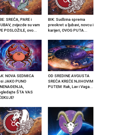
BE: SREĆA, PARE i
BIK: Sudbina sprema
UBAV, zvijezde su vam
preokret u ljubavi, novcu i
E POSLOŽILE, ovo...
karijeri, OVOG PUTA...
AK: NOVA SEDMICA
OD SREDINE AVGUSTA
osi JAKO PUNO
SREĆA KREĆE NJIHOVIM
ZNENAĐENJA,
PUTEM: Rak, Lav i Vaga...
gledajte ŠTA VAS
ČEKUJE!