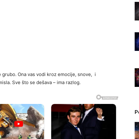
 grubo. Ona vas vodi kroz emocije, snove, i
isla. Sve što se dešava – ima razlog.
P