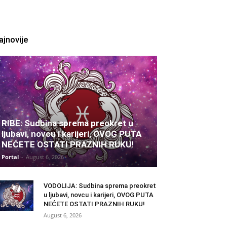
ajnovije
RIBE: Sudbina sprema preokret u
ljubavi, novcu i karijeri, OVOG PUTA
NEĆETE OSTATI PRAZNIH RUKU!
Portal
-
August 6, 2026
VODOLIJA: Sudbina sprema preokret
u ljubavi, novcu i karijeri, OVOG PUTA
NEĆETE OSTATI PRAZNIH RUKU!
August 6, 2026