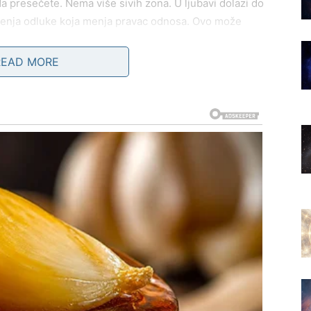
a presečete. Nema više sivih zona. U ljubavi dolazi do
nošenja odluke koja menja pravac odnosa. Ovo može
šanje.
READ MORE
 straha, krivice ili osećaja kontrole. Sudbina vam
 istini.
ruši, ruši se da biste se ponovo rodili jači
.
DI KA BUĐENJU I ISCELJENJU
 buđenje i emotivno razrešenje
. Vi ste znak snova,
a vam sada pokazuje da ste previše davali tamo gde
ojačanu osetljivost ili potrebu za povlačenjem. To