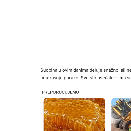
Sudbina u ovim danima deluje snažno, ali ne
unutrašnje poruke. Sve što osećate – ima sm