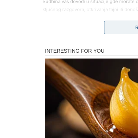
Sudbina vas dovodi u situacije gde morate d
ključnog razgovora, otkrivanja tajni ili do
boleti, ali istovremeno donosi ogromno olak
Na ličnom planu, Škorpija se oslobađa starog
poručuje da prava moć nije u kontroli – već u
Poruka sudbine za Škorpiju:
ono što se sada 
RIBE – SUDBINA VAS VO
Za Ribe, narednih pet dana donose
duhovno
saosećanja i bezuslovne ljubavi, ali sudbin
niste bili cenjeni.
U prvim danima možete osećati zbunjenost, p