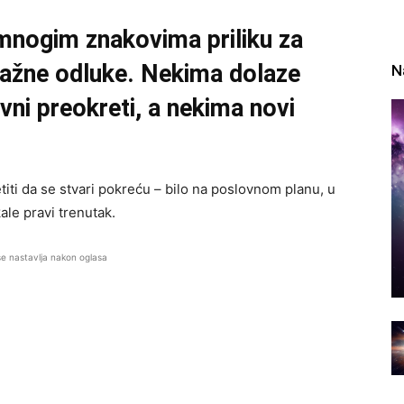
mnogim znakovima priliku za
važne odluke. Nekima dolaze
N
vni preokreti, a nekima novi
ti da se stvari pokreću – bilo na poslovnom planu, u
ale pravi trenutak.
se nastavlja nakon oglasa