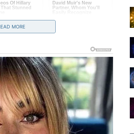
READ MORE
ri dana mogli biste razmišljati o odnosima i osećanjima
doneti stabilnost. U ljubavi su mogući lepi trenuci sa
ih osvaja pažnjom i nežnošću.