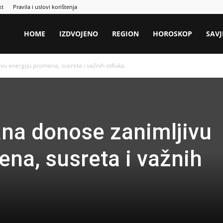
kt
Pravila i uslovi korištenja
HOME
IZDVOJENO
REGION
HOROSKOP
SAVJ
vu energiju promena, susreta i važnih odluka.
ana donose zanimljivu
ena, susreta i važnih