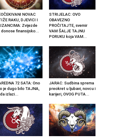
EOČEKIVANI NOVAC
STRIJELAC: OVO
IŽE RAKU, DJEVICI I
OBAVEZNO
IZANCIMA: Zvijezde
PROČITAJTE, svemir
 donose finansijsko...
VAM ŠALJE TAJNU
PORUKU koja VAM...
AREDNA 72 SATA: Ono
JARAC: Sudbina sprema
o je dugo bilo TAJNA,
preokret u ljubavi, novcu i
da izlazi...
karijeri, OVOG PUTA...