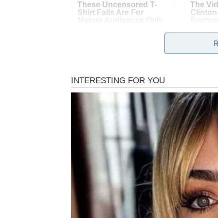
Rak
Rakovi ulaze u emotivan period. U naredna t
više nego inače.
Na poslovnom planu dolazi prilika koja može 
partnerom.
Slobodni Rakovi mogu upoznati osobu koja 