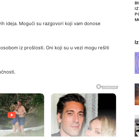
BI
I
P
M
vih ideja. Mogući su razgovori koji vam donose
I
 osobom iz prošlosti. Oni koji su u vezi mogu rešiti
ćnosti.