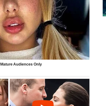
lju za promenama. Ovo je period kada možete pokazati
renutaka. Slobodni Lavovi mogu upoznati osobu koja ih
o važnim životnim pitanjima. Ovo je period kada ćete
ilike. U ljubavi može doći do razgovora koji donosi