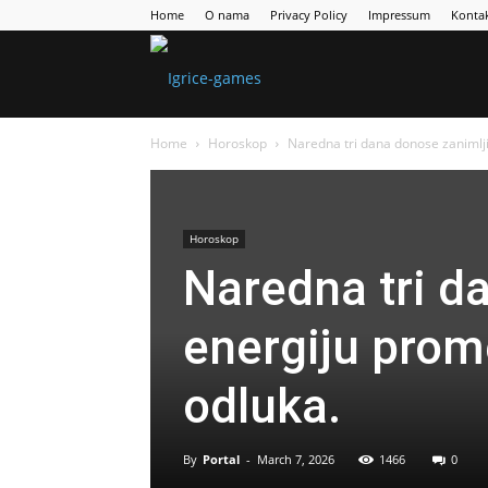
Home
O nama
Privacy Policy
Impressum
Konta
Games
Home
Horoskop
Naredna tri dana donose zanimlji
Portal
Horoskop
Naredna tri d
energiju prom
odluka.
By
Portal
-
March 7, 2026
1466
0