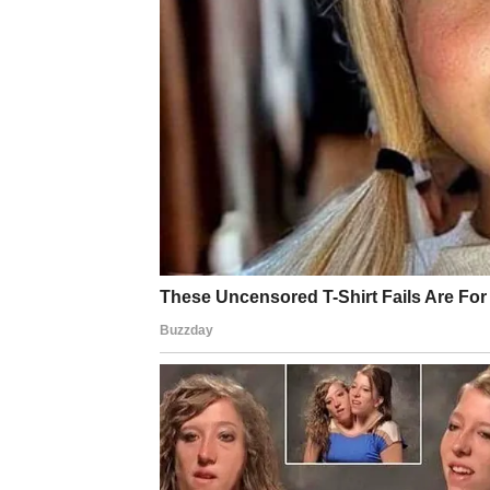
Lav
Lavovima naredni dani donose energiju i že
svoje sposobnosti i ostvariti napredak.
U ljubavi dolazi period romantike i lepih t
inspiriše i privlači svojom energijom.
Devica
Device u narednim danima mogu razmišljati 
želeti više jasnoće i stabilnosti.
Na poslovnom planu mogu se pojaviti nove pr
važne odgovore.