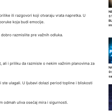
N
like ili razgovori koji otvaraju vrata napretka. U
ST
BL
 poruke koja budi emocije.
im
 dobro razmislite pre važnih odluka.
 ali i priliku da razmisle o nekim važnim planovima za
N
št
sa
ste ulagali. U ljubavi dolazi period topline i bliskosti
 odmah uliva osećaj mira i sigurnosti.