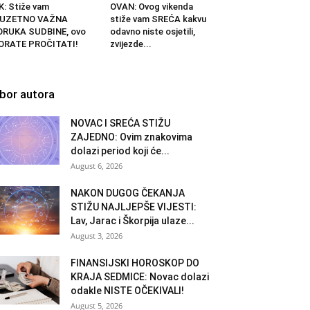
K: Stiže vam
OVAN: Ovog vikenda
ZUZETNO VAŽNA
stiže vam SREĆA kakvu
ORUKA SUDBINE, ovo
odavno niste osjetili,
ORATE PROČITATI!
zvijezde...
zbor autora
NOVAC I SREĆA STIŽU
ZAJEDNO: Ovim znakovima
dolazi period koji će...
August 6, 2026
NAKON DUGOG ČEKANJA
STIŽU NAJLJEPŠE VIJESTI:
Lav, Jarac i Škorpija ulaze...
August 3, 2026
FINANSIJSKI HOROSKOP DO
KRAJA SEDMICE: Novac dolazi
odakle NISTE OČEKIVALI!
August 5, 2026