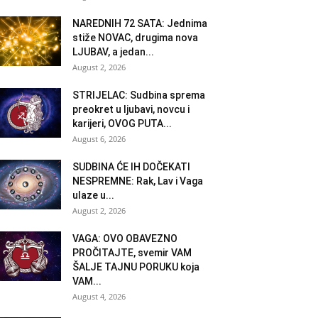
NAREDNIH 72 SATA: Jednima
stiže NOVAC, drugima nova
LJUBAV, a jedan...
August 2, 2026
STRIJELAC: Sudbina sprema
preokret u ljubavi, novcu i
karijeri, OVOG PUTA...
August 6, 2026
SUDBINA ĆE IH DOČEKATI
NESPREMNE: Rak, Lav i Vaga
ulaze u...
August 2, 2026
VAGA: OVO OBAVEZNO
PROČITAJTE, svemir VAM
ŠALJE TAJNU PORUKU koja
VAM...
August 4, 2026