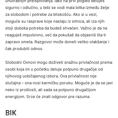
unutrašnjih preispitivanja. Iako na prvi pogled deluješ
sigurno i odlučno, u tebi se vodi mala bitka između želje
za slobodom i potrebe za bliskošću. Ako si u vezi,
moguće su rasprave koje nastaju iz sitnica, ali iza njih
stoji duboka potreba da budeš shvaćen. Važno je da ne
reaguješ impulsivno, već da pokušaš da objasniš šta ti
zapravo smeta. Razgovor može doneti veliko olakšanje i
čak produbiti odnos.
Slobodni Ovnovi mogu doživeti snažnu privlačnost prema
osobi koja im u početku deluje potpuno drugačije od
njihovog uobičajenog izbora. Ova privlačnost nije
slučajna – ona nosi karmičku poruku. Moguće je da se javi
neko iz prošlosti, ali sada sa potpuno drugačijom
energijom. Srce će znati odgovor pre razuma.
BIK