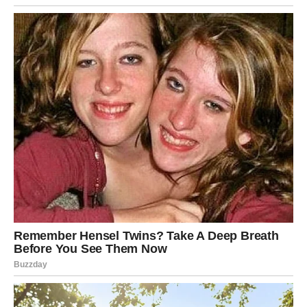
Slobodne Device mogu upoznati osobu koja ih mentalno i
emotivno stimuliše. Razgovori su dugi, zanimljivi i puni
razumevanja. Ovo je ljubav koja počinje u glavi, ali se vrlo
brzo spušta u srce. Ne analiziraj previše – ponekad je
dovoljno samo osećati.
VAGA
Vage u naredna tri dana traže ravnotežu u ljubavi. Ako si
u vezi, moguće su dileme vezane za davanje i primanje.
Osećaš da daješ mnogo, ali se pitaš da li dobijaš isto
zauzvrat. Razgovor sa partnerom može doneti jasnoću i
novu harmoniju.
Slobodne Vage mogu započeti romantičnu priču koja ima
potencijal da preraste u ozbiljnu vezu. Ova osoba donosi