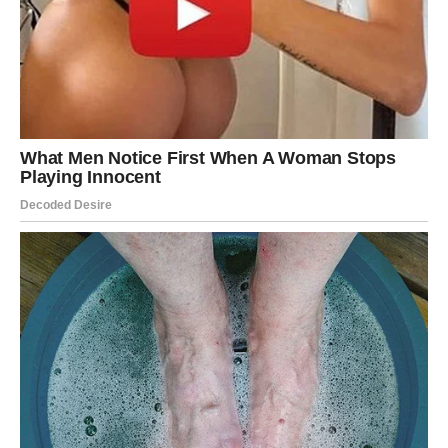
osećaš da se stvari konačno pomeraju u pravom smeru.
Partner pokazuje ozbiljnost, odgovornost i spremnost da
gradi budućnost sa tobom. Ovo je period u kojem se
donose važne odluke.
Slobodni Jarčevi mogu započeti odnos koji ima
dugoročan potencijal. Ovo nije nagla strast, već zrela
ljubav koja se gradi na poverenju. Srce se polako otvara,
ali kada se otvori – to je zauvek.
VODOLIJA
Vodolije u naredna tri dana mogu doživeti neočekivane
obrte u ljubavi. Ako si u vezi, partner može iznenada
otvoriti temu o emocijama ili budućnosti. Važno je da ne
bežiš od tih razgovora.