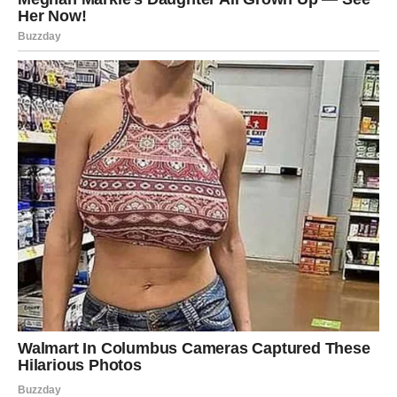
emocije na način koji ti očekuješ, ali to ne znači da ih
nema. Malo strpljenja može doneti veliko razumevanje.
Slobodni Lavovi mogu ući u flert koji vrlo brzo prerasta u
nešto ozbiljnije. Privlačnost je jaka, ali iza nje stoji i
mogućnost dublje povezanosti. Ovo je vreme kada se
vraća tvoje samopouzdanje i osećaj lične vrednosti.
Ljubav dolazi onda kada se ponovo zaljubiš u sebe.
DEVICA
Device ulaze u period emotivne jasnoće. Ako si u vezi,
shvataš šta želiš, a šta više ne možeš da tolerišeš.
Mogući su ozbiljni razgovori koji vode ka stabilnijem
odnosu ili ka odluci da se krene različitim putevima. U
oba slučaja, ovo je oslobađajući period.