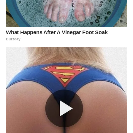
Slobodne Vodolije mogu upoznati osobu koja je potpuno
drugačija od svega što su do sada doživeli. Ova ljubav je
neobična, ali veoma uzbudljiva. Dozvoli sebi da budeš
autentičan.
RIBE
Ribe su izuzetno intuitivne u ovom periodu. Osećaš
emocije drugih ljudi, ali i svoje sopstvene mnogo jače
nego inače. Ako si u vezi, dolazi do dubokog emotivnog
zbližavanja. Reči nisu ni potrebne – sve se oseća.
Slobodne Ribe mogu upoznati osobu koja ih razume bez
mnogo objašnjavanja. Ovo je ljubav koja leči stare rane i
vraća veru u romantiku. Prepusti se – srce zna put.