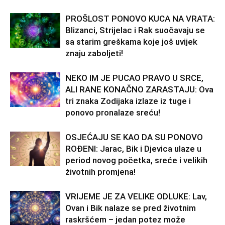
PROŠLOST PONOVO KUCA NA VRATA:
Blizanci, Strijelac i Rak suočavaju se
sa starim greškama koje još uvijek
znaju zaboljeti!
NEKO IM JE PUCAO PRAVO U SRCE,
ALI RANE KONAČNO ZARASTAJU: Ova
tri znaka Zodijaka izlaze iz tuge i
ponovo pronalaze sreću!
OSJEĆAJU SE KAO DA SU PONOVO
ROĐENI: Jarac, Bik i Djevica ulaze u
period novog početka, sreće i velikih
životnih promjena!
VRIJEME JE ZA VELIKE ODLUKE: Lav,
Ovan i Bik nalaze se pred životnim
raskršćem – jedan potez može