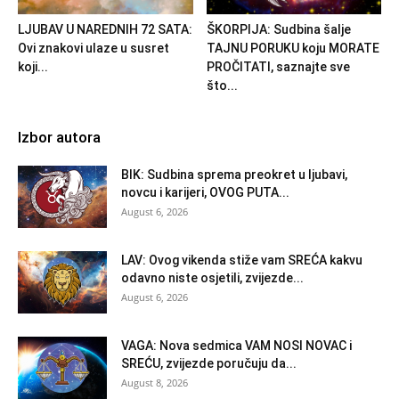
LJUBAV U NAREDNIH 72 SATA:
ŠKORPIJA: Sudbina šalje
Ovi znakovi ulaze u susret
TAJNU PORUKU koju MORATE
koji...
PROČITATI, saznajte sve
što...
Izbor autora
BIK: Sudbina sprema preokret u ljubavi,
novcu i karijeri, OVOG PUTA...
August 6, 2026
LAV: Ovog vikenda stiže vam SREĆA kakvu
odavno niste osjetili, zvijezde...
August 6, 2026
VAGA: Nova sedmica VAM NOSI NOVAC i
SREĆU, zvijezde poručuju da...
August 8, 2026