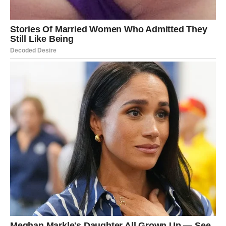
osećanja su jaka, a potreba za bliskošću veća nego ikada.
Ako si u vezi, naredna tri dana donose dublje povezivanje
sa partnerom. Razgovori o emocijama, sećanjima i
planovima za budućnost jačaju odnos. Ovo je vreme kada
se ljubav oseća kroz sitnice – dodir, pogled, reč utehe.
Slobodni Rakovi mogu upoznati osobu koja im budi
osećaj poznatosti, kao da se znate oduvek. Ovo je susret
koji može imati snažnu karmičku notu. Ne ignoriši
intuiciju – ona te vodi ka onome što ti je potrebno, a ne
samo ka onome što želiš.
LAV
Lav u naredna tri dana želi da bude voljen, viđen i cenjen.
Ako si u vezi, važno je da ne tražiš pažnju kroz dramu,
već kroz iskren razgovor. Partner možda ne pokazuje