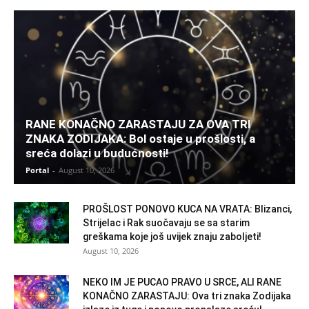
RANE KONAČNO ZARASTAJU ZA OVA TRI
ZNAKA ZODIJAKA: Bol ostaje u prošlosti, a
sreća dolazi u budućnosti!
Portal
-
August 10, 2026
PROŠLOST PONOVO KUCA NA VRATA: Blizanci,
Strijelac i Rak suočavaju se sa starim
greškama koje još uvijek znaju zaboljeti!
August 10, 2026
NEKO IM JE PUCAO PRAVO U SRCE, ALI RANE
KONAČNO ZARASTAJU: Ova tri znaka Zodijaka