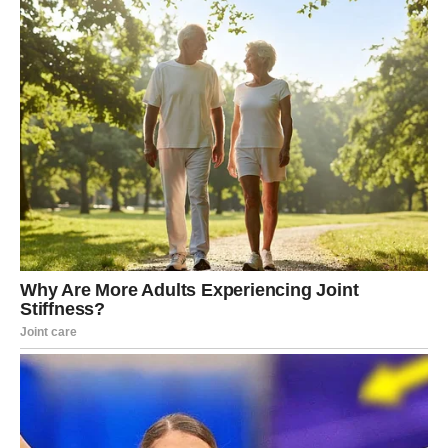
osećaj mira i estetske privlačnosti, ali i emotivne
stabilnosti. Ljubav dolazi kada prestaneš da je tražiš po
svaku cenu.
ŠKORPIJA
Škorpija ulazi u period istine. U ljubavi više nema mesta
za tajne, polovične emocije i skrivene namere. Ako si u
vezi, moguće je razotkrivanje nečega što je dugo bilo
prećutano. Iako to u početku može zaboleti, donosi veliko
oslobađanje i mogućnost novog početka.
Slobodne Škorpije mogu doživeti snažnu, gotovo
magnetnu privlačnost prema osobi koja ih duboko dotiče.
Ovo nije površna priča – ovo je susret koji menja pogled