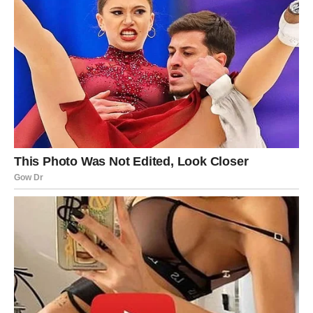
na ljubav. Važno je da se ne bojiš sopstvene ranjivosti.
STRELAC
Strelac u naredna tri dana oseća potrebu za slobodom, ali
i za iskrenom emocijom. Ako si u vezi, važno je da
pronađeš balans između ličnih potreba i zajedničkog
vremena. Partner može tražiti više pažnje nego inače.
Slobodni Strelčevi mogu upoznati osobu koja ih inspiriše
i budi želju za avanturom, ali i za dubljom povezanošću.
Ovo je ljubav koja se razvija kroz zajedničke ideje, smeh i
otvorenost.
JARAC
Jarac ulazi u stabilniju emotivnu fazu. Ako si u vezi,