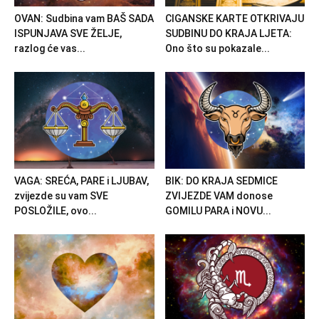
OVAN: Sudbina vam BAŠ SADA
CIGANSKE KARTE OTKRIVAJU
ISPUNJAVA SVE ŽELJE,
SUDBINU DO KRAJA LJETA:
razlog će vas...
Ono što su pokazale...
VAGA: SREĆA, PARE i LJUBAV,
BIK: DO KRAJA SEDMICE
zvijezde su vam SVE
ZVIJEZDE VAM donose
POSLOŽILE, ovo...
GOMILU PARA i NOVU...