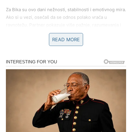
Za Bika su ovo dani nežnosti, stabilnosti i emotivnog mira.
Ako si u vezi, osećaš da se odnos polako vraća u
ravnotežu. Partner pokazuje više pažnje, razumevanja i
spremnosti da te sasluša. Osećaj sigurnosti jača, a to je
READ MORE
ono što ti je najvažnije. Mogući su zajednički planovi koji
se tiču budućnosti – razgovori o domu, putovanjima ili
ozbiljnijim koracima.
Slobodni Bikovi mogu upoznati osobu koja im pruža
osećaj topline i pouzdanosti već pri prvom susretu. Ovo
nije burna, nagla strast, već emocija koja se razvija
postepeno, ali ima dubinu. Važno je da ne žuriš – ljubav
dolazi onda kada joj dozvoliš da se razvija prirodno.
BLIZANCI