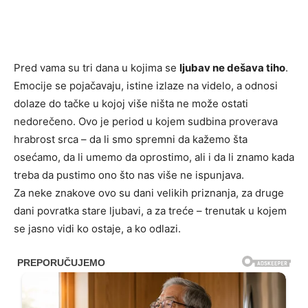
Pred vama su tri dana u kojima se
ljubav ne dešava tiho
.
Emocije se pojačavaju, istine izlaze na videlo, a odnosi
dolaze do tačke u kojoj više ništa ne može ostati
nedorečeno. Ovo je period u kojem sudbina proverava
hrabrost srca – da li smo spremni da kažemo šta
osećamo, da li umemo da oprostimo, ali i da li znamo kada
treba da pustimo ono što nas više ne ispunjava.
Za neke znakove ovo su dani velikih priznanja, za druge
dani povratka stare ljubavi, a za treće – trenutak u kojem
se jasno vidi ko ostaje, a ko odlazi.