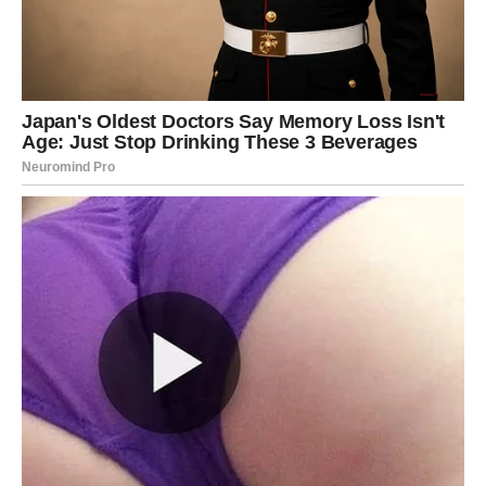
Pred Blizancima su tri dana u kojima komunikacija igra
ključnu ulogu. Reči imaju ogromnu moć – mogu spojiti, ali
i udaljiti. Ako si u vezi, razgovori mogu otići u pravcu koji
niste očekivali. Moguće je otkrivanje skrivenih misli ili
emocija koje su dugo bile potisnute. Iskrenost je jedini
pravi put, čak i ako u početku deluje neprijatno.
Slobodni Blizanci mogu dobiti poruku, poziv ili znak
pažnje koji ih vraća u prošlost. Stara ljubav ili simpatija
može se ponovo pojaviti, ali ovog puta sa drugačijim
namerama. Pitanje je – da li si spreman da daš drugu
šansu ili si već prerastao tu priču? Odgovor dolazi
iznutra.
RAK
Rak ulazi u izuzetno emotivan period. Srce je otvoreno,