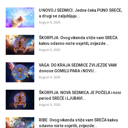
U NOVOJ SEDMICI: Jedne čeka PUNO SREĆE,
a drugi se zaljubljuju...
August 8, 2026
ŠKORPIJA: Ovog vikenda stiže vam SREĆA
kakvu odavno niste osjetili, zvijezde...
August 6, 2026
VAGA: DO KRAJA SEDMICE ZVIJEZDE VAM
donose GOMILU PARA i NOVU...
August 4, 2026
ŠKORPIJA: NOVA SEDMICA JE POČELA i nosi
period SREĆE i LJUBAVI...
August 9, 2026
RIBE: Ovog vikenda stiže vam SREĆA kakvu
odavno niste osjetili, zvijezde...