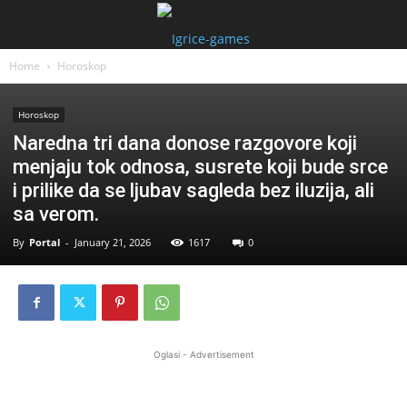
Home
Horoskop
Horoskop
Naredna tri dana donose razgovore koji
menjaju tok odnosa, susrete koji bude srce
i prilike da se ljubav sagleda bez iluzija, ali
sa verom.
By
Portal
-
January 21, 2026
1617
0
Oglasi - Advertisement