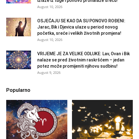
izlaze iz tuge i ponovo pronalaze sreću!
August 10, 2026
OSJEĆAJU SE KAO DA SU PONOVO ROĐENI:
Jarac, Bik i Djevica ulaze u period novog
početka, sreće i velikih životnih promjena!
August 10, 2026
VRIJEME JE ZA VELIKE ODLUKE: Lav, Ovan i Bik
nalaze se pred životnim raskršćem – jedan
potez može promijeniti njihovu sudbinu!
August 9, 2026
Popularno