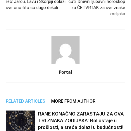
reč: Jarcu, Lavu i Škorpiji dolazi
ćuti: Dnevni ljubavni horoskop
sve ono što su dugo čekali.
za ČETVRTAK za sve znake
zodijaka
Portal
RELATED ARTICLES
MORE FROM AUTHOR
RANE KONAČNO ZARASTAJU ZA OVA
TRI ZNAKA ZODIJAKA: Bol ostaje u
prošlosti, a sreća dolazi u budućnosti!