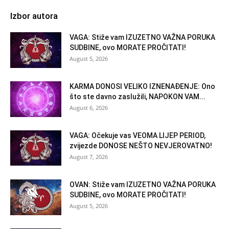
Izbor autora
VAGA: Stiže vam IZUZETNO VAŽNA PORUKA
SUDBINE, ovo MORATE PROČITATI!
August 5, 2026
KARMA DONOSI VELIKO IZNENAĐENJE: Ono
što ste davno zaslužili, NAPOKON VAM...
August 6, 2026
VAGA: Očekuje vas VEOMA LIJEP PERIOD,
zvijezde DONOSE NEŠTO NEVJEROVATNO!
August 7, 2026
OVAN: Stiže vam IZUZETNO VAŽNA PORUKA
SUDBINE, ovo MORATE PROČITATI!
August 5, 2026