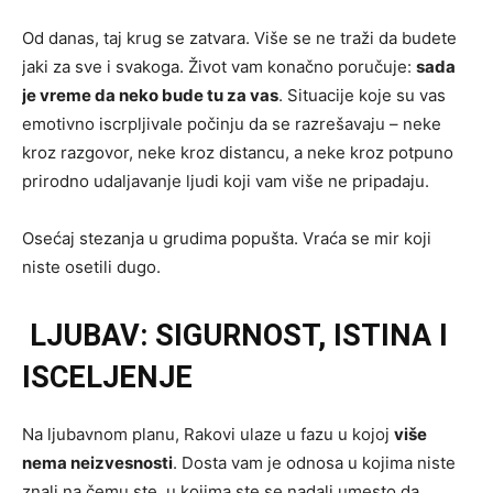
Od danas, taj krug se zatvara. Više se ne traži da budete
jaki za sve i svakoga. Život vam konačno poručuje:
sada
je vreme da neko bude tu za vas
. Situacije koje su vas
emotivno iscrpljivale počinju da se razrešavaju – neke
kroz razgovor, neke kroz distancu, a neke kroz potpuno
prirodno udaljavanje ljudi koji vam više ne pripadaju.
Osećaj stezanja u grudima popušta. Vraća se mir koji
niste osetili dugo.
LJUBAV: SIGURNOST, ISTINA I
ISCELJENJE
Na ljubavnom planu, Rakovi ulaze u fazu u kojoj
više
nema neizvesnosti
. Dosta vam je odnosa u kojima niste
znali na čemu ste, u kojima ste se nadali umesto da