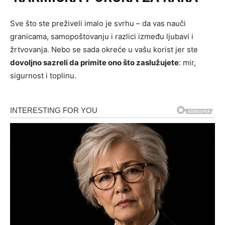
Sve što ste preživeli imalo je svrhu – da vas nauči
granicama, samopoštovanju i razlici između ljubavi i
žrtvovanja. Nebo se sada okreće u vašu korist jer ste
dovoljno sazreli da primite ono što zaslužujete
: mir,
sigurnost i toplinu.