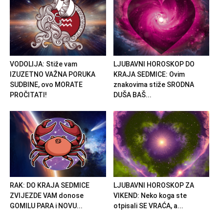
VODOLIJA: Stiže vam
LJUBAVNI HOROSKOP DO
IZUZETNO VAŽNA PORUKA
KRAJA SEDMICE: Ovim
SUDBINE, ovo MORATE
znakovima stiže SRODNA
PROČITATI!
DUŠA BAŠ...
RAK: DO KRAJA SEDMICE
LJUBAVNI HOROSKOP ZA
ZVIJEZDE VAM donose
VIKEND: Neko koga ste
GOMILU PARA i NOVU...
otpisali SE VRAĆA, a...