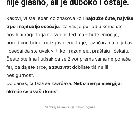
nije glasno, ali je duboko i ostaje.
Rakovi, vi ste jedan od znakova koji
najduže ćute, najviše
trpe i najdublje osećaju
. Iza vas je period u kome ste
nosili mnogo toga na svojim leđima – tuđe emocije,
porodične brige, neizgovorene tuge, razočaranja u ljubavi
i osećaj da ste uvek vi ti koji razumeju, praštaju i čekaju.
Često ste imali utisak da se život prema vama ne ponaša
fer, da dajete srce, a zauzvrat dobijate tišinu ili
nesigurnost.
Od danas, ta faza se završava.
Nebo menja energiju i
okreće se u vašu korist.
Sadržaj se nastavlja nakon oglasa