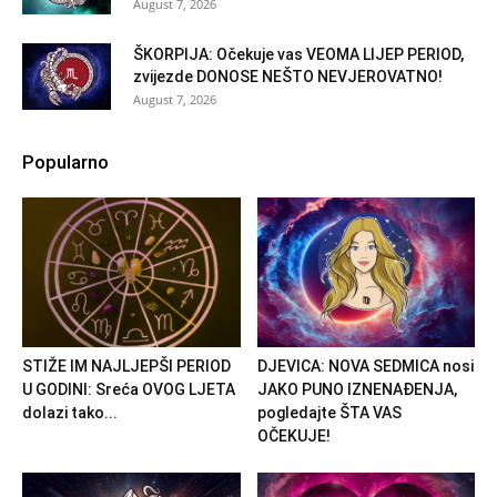
August 7, 2026
ŠKORPIJA: Očekuje vas VEOMA LIJEP PERIOD,
zvijezde DONOSE NEŠTO NEVJEROVATNO!
August 7, 2026
Popularno
STIŽE IM NAJLJEPŠI PERIOD
DJEVICA: NOVA SEDMICA nosi
U GODINI: Sreća OVOG LJETA
JAKO PUNO IZNENAĐENJA,
dolazi tako...
pogledajte ŠTA VAS
OČEKUJE!