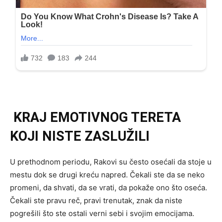
KRAJ EMOTIVNOG TERETA
KOJI NISTE ZASLUŽILI
U prethodnom periodu, Rakovi su često osećali da stoje u
mestu dok se drugi kreću napred. Čekali ste da se neko
promeni, da shvati, da se vrati, da pokaže ono što oseća.
Čekali ste pravu reč, pravi trenutak, znak da niste
pogrešili što ste ostali verni sebi i svojim emocijama.