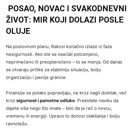
POSAO, NOVAC I SVAKODNEVNI
ŽIVOT: MIR KOJI DOLAZI POSLE
OLUJE
Na poslovnom planu, Rakovi konačno izlaze iz faze
nesigurnosti. Ako ste se osećali potcenjeno,
neprimećeno ili preopterećeno – to se menja. Od danas
se otvaraju prilike za stabilniju situaciju, bolju
organizaciju i jasnije granice.
Finansije se polako popravljaju, ne kroz nagli dobitak, već
kroz
sigurnost i pametne odluke
. Prekidate naviku da
dajete više nego što imate – bilo da je reč o novcu,
vremenu ili energiji. Upravo to donosi olakšanje i bolju
ravnotežu.