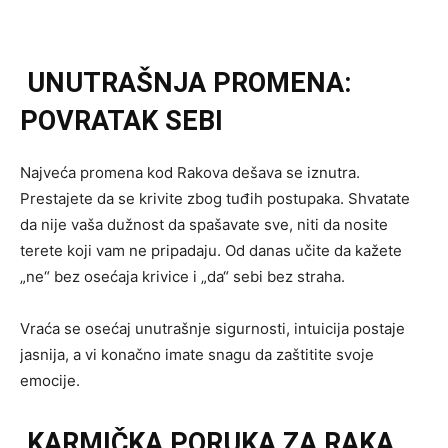
UNUTRAŠNJA PROMENA:
POVRATAK SEBI
Najveća promena kod Rakova dešava se iznutra.
Prestajete da se krivite zbog tuđih postupaka. Shvatate
da nije vaša dužnost da spašavate sve, niti da nosite
terete koji vam ne pripadaju. Od danas učite da kažete
„ne“ bez osećaja krivice i „da“ sebi bez straha.
Vraća se osećaj unutrašnje sigurnosti, intuicija postaje
jasnija, a vi konačno imate snagu da zaštitite svoje
emocije.
KARMIČKA PORUKA ZA RAKA