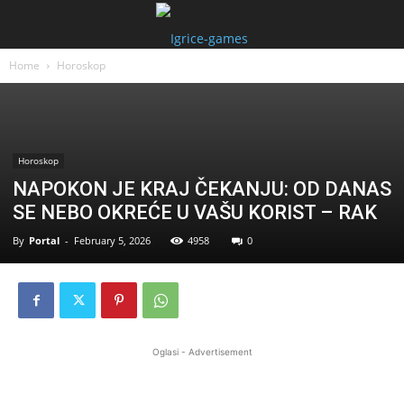
Home
Horoskop
Horoskop
NAPOKON JE KRAJ ČEKANJU: OD DANAS
SE NEBO OKREĆE U VAŠU KORIST – RAK
By
Portal
-
February 5, 2026
4958
0
Oglasi - Advertisement