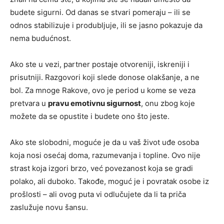
budete sigurni. Od danas se stvari pomeraju – ili se
odnos stabilizuje i produbljuje, ili se jasno pokazuje da
nema budućnost.
Ako ste u vezi, partner postaje otvoreniji, iskreniji i
prisutniji. Razgovori koji slede donose olakšanje, a ne
bol. Za mnoge Rakove, ovo je period u kome se veza
pretvara u
pravu emotivnu sigurnost
, onu zbog koje
možete da se opustite i budete ono što jeste.
Ako ste slobodni, moguće je da u vaš život uđe osoba
koja nosi osećaj doma, razumevanja i topline. Ovo nije
strast koja izgori brzo, već povezanost koja se gradi
polako, ali duboko. Takođe, moguć je i povratak osobe iz
prošlosti – ali ovog puta vi odlučujete da li ta priča
zaslužuje novu šansu.