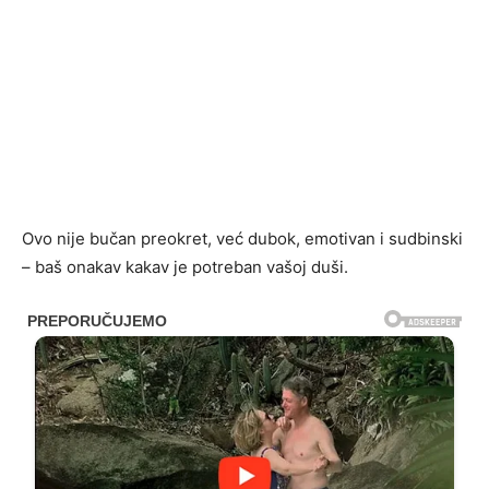
Ovo nije bučan preokret, već dubok, emotivan i sudbinski
– baš onakav kakav je potreban vašoj duši.