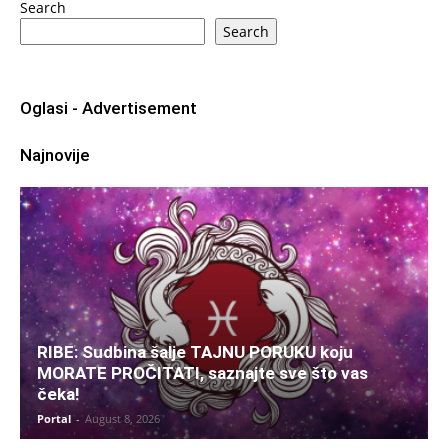
Search
Search
Oglasi - Advertisement
Najnovije
RIBE: Sudbina šalje TAJNU PORUKU koju
MORATE PROČITATI, saznajte sve što vas
čeka!
Portal
-
August 8, 2026