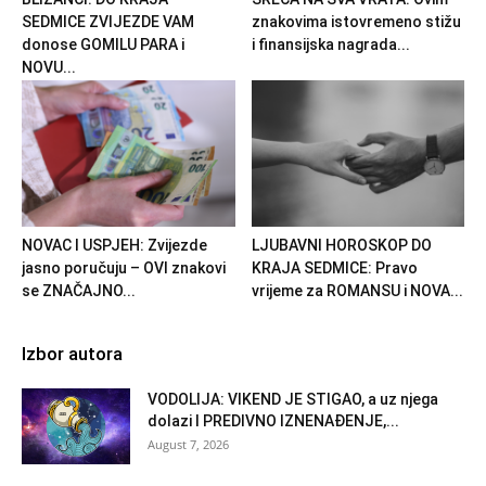
SEDMICE ZVIJEZDE VAM
znakovima istovremeno stižu
donose GOMILU PARA i
i finansijska nagrada...
NOVU...
NOVAC I USPJEH: Zvijezde
LJUBAVNI HOROSKOP DO
jasno poručuju – OVI znakovi
KRAJA SEDMICE: Pravo
se ZNAČAJNO...
vrijeme za ROMANSU i NOVA...
Izbor autora
VODOLIJA: VIKEND JE STIGAO, a uz njega
dolazi I PREDIVNO IZNENAĐENJE,...
August 7, 2026