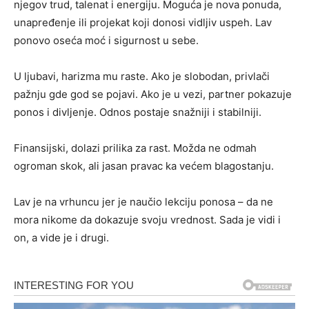
njegov trud, talenat i energiju. Moguća je nova ponuda,
unapređenje ili projekat koji donosi vidljiv uspeh. Lav
ponovo oseća moć i sigurnost u sebe.
U ljubavi, harizma mu raste. Ako je slobodan, privlači
pažnju gde god se pojavi. Ako je u vezi, partner pokazuje
ponos i divljenje. Odnos postaje snažniji i stabilniji.
Finansijski, dolazi prilika za rast. Možda ne odmah
ogroman skok, ali jasan pravac ka većem blagostanju.
Lav je na vrhuncu jer je naučio lekciju ponosa – da ne
mora nikome da dokazuje svoju vrednost. Sada je vidi i
on, a vide je i drugi.