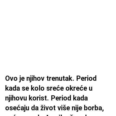
Ovo je njihov trenutak. Period
kada se kolo sreće okreće u
njihovu korist. Period kada
osećaju da život više nije borba,