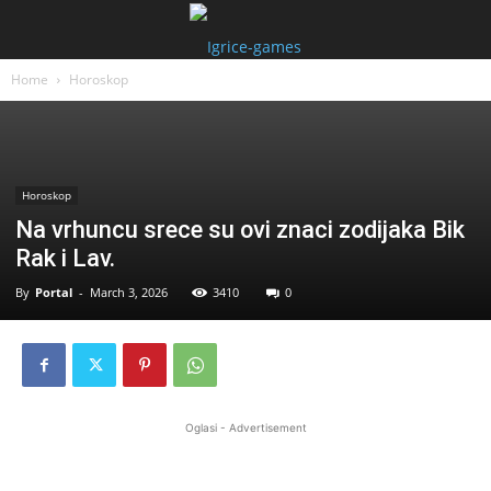
Home
Horoskop
Horoskop
Na vrhuncu srece su ovi znaci zodijaka Bik
Rak i Lav.
By
Portal
-
March 3, 2026
3410
0
Oglasi - Advertisement