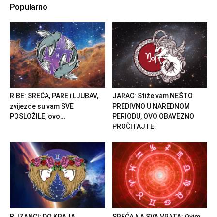
Popularno
RIBE: SREĆA, PARE i LJUBAV,
JARAC: Stiže vam NEŠTO
zvijezde su vam SVE
PREDIVNO U NAREDNOM
POSLOŽILE, ovo...
PERIODU, OVO OBAVEZNO
PROČITAJTE!
BLIZANCI: DO KRAJA
SREĆA NA SVA VRATA: Ovim