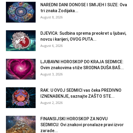
NAREDNI DANI DONOSE I SMIJEH I SUZE: Ova
tri znaka Zodijaka...
August 8, 2026
DJEVICA: Sudbina sprema preokret u ljubavi,
novcu i karijeri, OVOG PUTA...
August 6, 2026
LJUBAVNI HOROSKOP DO KRAJA SEDMICE:
Ovim znakovima stiže SRODNA DUŠA BAŠ...
August 3, 2026
RAK: U OVOJ SEDMICI vas čeka PREDIVNO
IZNENAĐENJE, saznajte ZAŠTO STE...
August 2, 2026
FINANSIJSKI HOROSKOP ZA NOVU
SEDMICU: Ovi znakovi pronalaze pravi izvor
zarade...