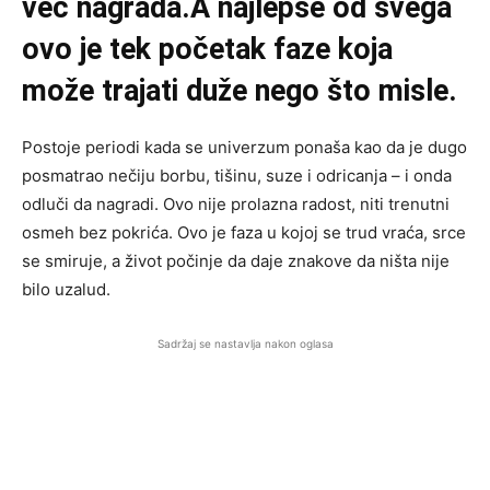
već nagrada.A najlepše od svega
ovo je tek početak faze koja
može trajati duže nego što misle.
Postoje periodi kada se univerzum ponaša kao da je dugo
posmatrao nečiju borbu, tišinu, suze i odricanja – i onda
odluči da nagradi. Ovo nije prolazna radost, niti trenutni
osmeh bez pokrića. Ovo je faza u kojoj se trud vraća, srce
se smiruje, a život počinje da daje znakove da ništa nije
bilo uzalud.
Sadržaj se nastavlja nakon oglasa