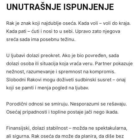
UNUTRAŠNJE ISPUNJENJE
Rak je znak koji najdublje oseća. Kada voli – voli do kraja.
Kada pati – ćuti i nosi to u sebi. Upravo zato njegova
sreća sada ima posebnu težinu.
U ljubavi dolazi preokret. Ako je bio povređen, sada
dolazi osoba ili situacija koja vraća veru. Partner pokazuje
nežnost, razumevanje i spremnost na kompromis.
Slobodni Rakovi mogu doživeti sudbinski susret – onaj
koji se pamti i menja pogled na ljubav.
Porodični odnosi se smiruju. Nesporazumi se rešavaju.
Osećaj pripadnosti i topline postaje jači nego ikada.
Finansijski, dolazi stabilnost – možda ne spektakularna,
ali sigurna. Rak oseća da može da planira, da diše bez