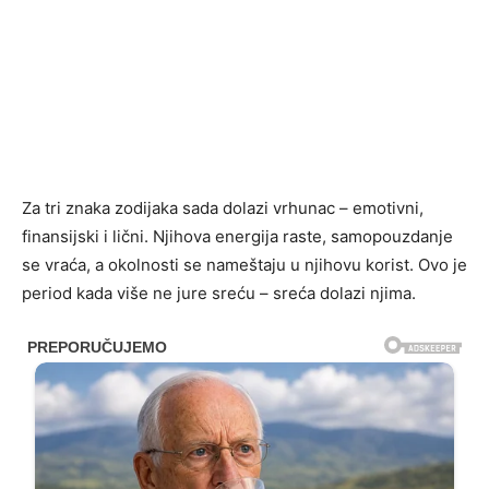
Za tri znaka zodijaka sada dolazi vrhunac – emotivni,
finansijski i lični. Njihova energija raste, samopouzdanje
se vraća, a okolnosti se nameštaju u njihovu korist. Ovo je
period kada više ne jure sreću – sreća dolazi njima.