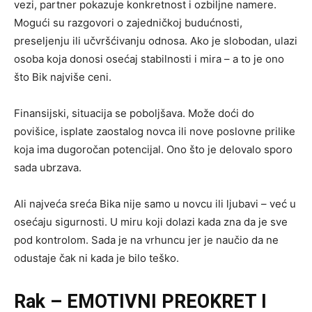
vezi, partner pokazuje konkretnost i ozbiljne namere.
Mogući su razgovori o zajedničkoj budućnosti,
preseljenju ili učvršćivanju odnosa. Ako je slobodan, ulazi
osoba koja donosi osećaj stabilnosti i mira – a to je ono
što Bik najviše ceni.
Finansijski, situacija se poboljšava. Može doći do
povišice, isplate zaostalog novca ili nove poslovne prilike
koja ima dugoročan potencijal. Ono što je delovalo sporo
sada ubrzava.
Ali najveća sreća Bika nije samo u novcu ili ljubavi – već u
osećaju sigurnosti. U miru koji dolazi kada zna da je sve
pod kontrolom. Sada je na vrhuncu jer je naučio da ne
odustaje čak ni kada je bilo teško.
Rak
– EMOTIVNI PREOKRET I