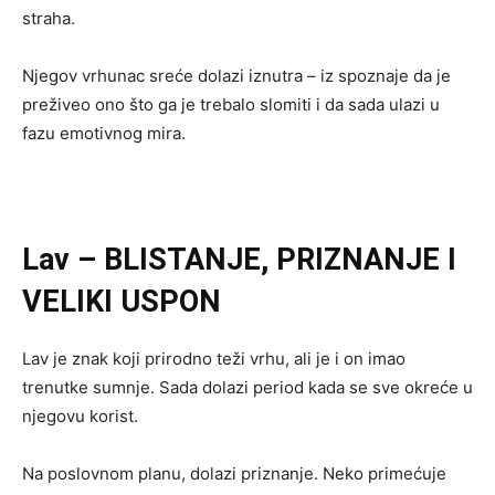
straha.
Njegov vrhunac sreće dolazi iznutra – iz spoznaje da je
preživeo ono što ga je trebalo slomiti i da sada ulazi u
fazu emotivnog mira.
Lav
– BLISTANJE, PRIZNANJE I
VELIKI USPON
Lav je znak koji prirodno teži vrhu, ali je i on imao
trenutke sumnje. Sada dolazi period kada se sve okreće u
njegovu korist.
Na poslovnom planu, dolazi priznanje. Neko primećuje