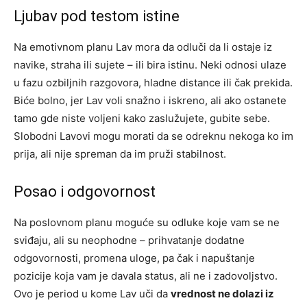
Ljubav pod testom istine
Na emotivnom planu Lav mora da odluči da li ostaje iz
navike, straha ili sujete – ili bira istinu. Neki odnosi ulaze
u fazu ozbiljnih razgovora, hladne distance ili čak prekida.
Biće bolno, jer Lav voli snažno i iskreno, ali ako ostanete
tamo gde niste voljeni kako zaslužujete, gubite sebe.
Slobodni Lavovi mogu morati da se odreknu nekoga ko im
prija, ali nije spreman da im pruži stabilnost.
Posao i odgovornost
Na poslovnom planu moguće su odluke koje vam se ne
sviđaju, ali su neophodne – prihvatanje dodatne
odgovornosti, promena uloge, pa čak i napuštanje
pozicije koja vam je davala status, ali ne i zadovoljstvo.
Ovo je period u kome Lav uči da
vrednost ne dolazi iz