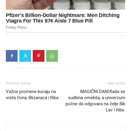
Previous article
Next article
Važne promene kucaju na
MAGIČNI DANI:Kada se
vrata Ovna, Blizanaca i Riba.
sudbina omekša, a univerzum
počne da odgovara na želje Bik
Lav I Ribe.