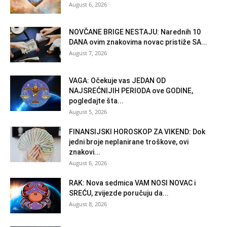
August 6, 2026
NOVČANE BRIGE NESTAJU: Narednih 10
DANA ovim znakovima novac pristiže SA...
August 7, 2026
VAGA: Očekuje vas JEDAN OD
NAJSREĆNIJIH PERIODA ove GODINE,
pogledajte šta...
August 5, 2026
FINANSIJSKI HOROSKOP ZA VIKEND: Dok
jedni broje neplanirane troškove, ovi
znakovi...
August 6, 2026
RAK: Nova sedmica VAM NOSI NOVAC i
SREĆU, zvijezde poručuju da...
August 8, 2026