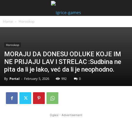
Home
Horoskop
Horoskop
MORAJU DA DONESU ODLUKE KOJE IM
NE PRIJAJU LAV I STRELAC :Sudbina ne
pita da li je lako, već da li je neophodno.
By
Portal
-
February 5, 2026
992
0
Oglasi - Advertisement