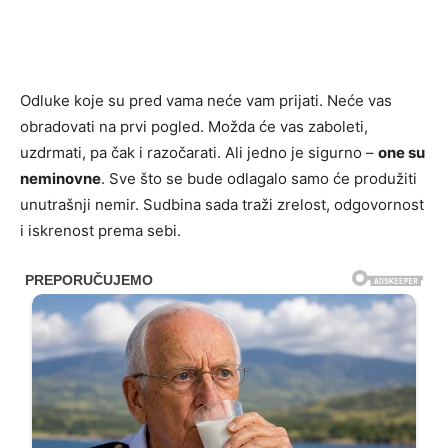
Odluke koje su pred vama neće vam prijati. Neće vas
obradovati na prvi pogled. Možda će vas zaboleti,
uzdrmati, pa čak i razočarati. Ali jedno je sigurno –
one su
neminovne
. Sve što se bude odlagalo samo će produžiti
unutrašnji nemir. Sudbina sada traži zrelost, odgovornost
i iskrenost prema sebi.