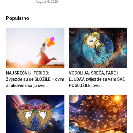
August 8, 2026
Popularno
NAJSREĆNIJI PERIOD:
VODOLIJA: SREĆA, PARE i
Zvijezde su se SLOŽILE – ovim
LJUBAV, zvijezde su vam SVE
znakovima šalju sve...
POSLOŽILE, ovo...