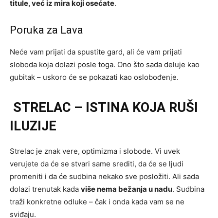
titule, već iz mira koji osećate
.
Poruka za Lava
Neće vam prijati da spustite gard, ali će vam prijati
sloboda koja dolazi posle toga. Ono što sada deluje kao
gubitak – uskoro će se pokazati kao oslobođenje.
STRELAC – ISTINA KOJA RUŠI
ILUZIJE
Strelac je znak vere, optimizma i slobode. Vi uvek
verujete da će se stvari same srediti, da će se ljudi
promeniti i da će sudbina nekako sve posložiti. Ali sada
dolazi trenutak kada
više nema bežanja u nadu
. Sudbina
traži konkretne odluke – čak i onda kada vam se ne
sviđaju.