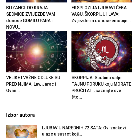
BLIZANCI: DO KRAJA
EKSPLOZIJA LJUBAVI ČEKA
SEDMICE ZVIJEZDE VAM
VAGU, ŠKORPIJU I LAVA:
donose GOMILU PARA i
Zvijezde im donose emocije...
NOVU...
VELIKE I VAŽNE ODLUKE SU
ŠKORPIJA: Sudbina šalje
PRED NJIMA: Lav, Jarac i
TAJNU PORUKU koju MORATE
Ovan...
PROČITATI, saznajte sve
što...
Izbor autora
LJUBAV U NAREDNIH 72 SATA: Ovi znakovi
ulaze u susret koji...