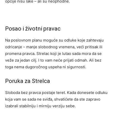
opcije nisu lake – ali su neophodne.
Posao i životni pravac
Na poslovnom planu moguće su odluke koje zahtevaju
odricanje – manje slobodnog vremena, veći pritisak ili
promena pravca. Strelac koji je lutao sada mora da se
veže za jedan cilj. I to vam neće prijati odmah. Ali bez
toga nema dugoročnog uspeha ni sigurnosti.
Poruka za Strelca
Sloboda bez pravca postaje teret. Kada donesete odluku
koja vam se sada ne sviđa, shvatićete da ste zapravo
izabrali stabilniju i mirniju verziju sebe.