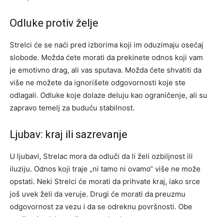
Odluke protiv želje
Strelci će se naći pred izborima koji im oduzimaju osećaj
slobode. Možda ćete morati da prekinete odnos koji vam
je emotivno drag, ali vas sputava. Možda ćete shvatiti da
više ne možete da ignorišete odgovornosti koje ste
odlagali. Odluke koje dolaze deluju kao ograničenje, ali su
zapravo temelj za buduću stabilnost.
Ljubav: kraj ili sazrevanje
U ljubavi, Strelac mora da odluči da li želi ozbiljnost ili
iluziju. Odnos koji traje „ni tamo ni ovamo“ više ne može
opstati. Neki Strelci će morati da prihvate kraj, iako srce
još uvek želi da veruje. Drugi će morati da preuzmu
odgovornost za vezu i da se odreknu površnosti. Obe