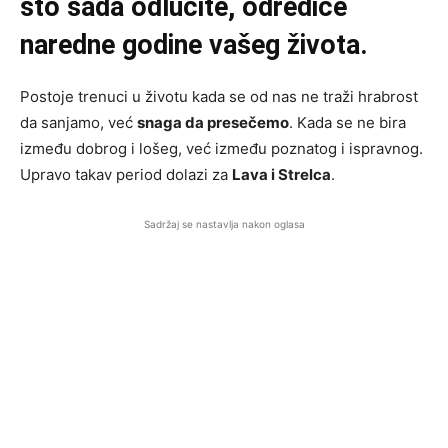
što sada odlučite, odrediće
naredne godine vašeg života.
Postoje trenuci u životu kada se od nas ne traži hrabrost
da sanjamo, već
snaga da presečemo
. Kada se ne bira
između dobrog i lošeg, već između poznatog i ispravnog.
Upravo takav period dolazi za
Lava i Strelca
.
Sadržaj se nastavlja nakon oglasa