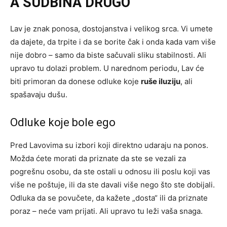
A SUDBINA DRUGO
Lav je znak ponosa, dostojanstva i velikog srca. Vi umete
da dajete, da trpite i da se borite čak i onda kada vam više
nije dobro – samo da biste sačuvali sliku stabilnosti. Ali
upravo tu dolazi problem. U narednom periodu, Lav će
biti primoran da donese odluke koje
ruše iluziju
, ali
spašavaju dušu.
Odluke koje bole ego
Pred Lavovima su izbori koji direktno udaraju na ponos.
Možda ćete morati da priznate da ste se vezali za
pogrešnu osobu, da ste ostali u odnosu ili poslu koji vas
više ne poštuje, ili da ste davali više nego što ste dobijali.
Odluka da se povučete, da kažete „dosta“ ili da priznate
poraz – neće vam prijati. Ali upravo tu leži vaša snaga.