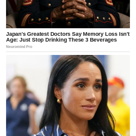
Lav ulazi u moćne dane u kojima se vraća
samopouzdanje, sjaj i osećaj lične vrednosti
, ali ovog
puta bez potrebe za dokazivanjem. Ovo je period u kojem
Lav shvata da prava moć nije u borbi za pažnju, već u
tome da zna ko je i šta zaslužuje.
Mogući su uspeh, priznanje, romantični momenti i
situacije u kojima Lav ponovo dolazi u centar – ali sada
mirniji i sigurniji u sebe.
Ključ moći:
Budite ono što jeste, bez glume – ljudi to sada
prepoznaju.
RAK – Moć emocija i unutrašnje
sigurnosti
Rak ulazi u fazu u kojoj emocije postaju izvor snage, a ne