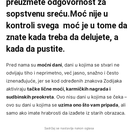
preuzmete odgovornost za
sopstvenu sreću.
Moć nije u
kontroli svega moć je u tome da
znate kada treba da delujete, a
kada da pustite.
Pred nama su
moćni dani
, dani u kojima se stvari ne
odvijaju tiho i neprimetno, već jasno, snažno i često
iznenađujuće, jer se kod određenih znakova Zodijaka
aktiviraju
tačke lične moći, karmičkih nagrada i
sudbinskih preokreta
. Ovo nisu dani u kojima se čeka –
ovo su dani u kojima se
uzima ono što vam pripada
, ali
samo ako imate hrabrosti da izađete iz starih obrazaca.
Sadržaj se nastavlja nakon oglasa