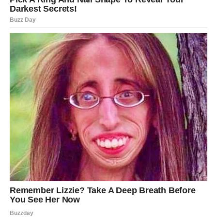
preseče ono što mu više ne služi. Ovo je moćna faza jer
Jarac shvata da ne mora sve da nosi sam i da je
dozvoljeno birati lakši put – ako je ispravan.
Autoritet, poštovanje i stabilnost jačaju, ali samo tamo
gde Jarac postavi jasne granice.
Ključ moći:
Moć nije u teretu, već u izboru šta ćete dalje
nositi.
RIBE – Moć intuicije i duhovne
nagrade
Ribama dolaze dani u kojima se snovi, znaci i osećaji
slažu u jasnu poruku. Ovo je period
duhovne moći,
emotivne nagrade i karmičkog balansa
, jer Ribe dobijaju
potvrdu da njihova dobrota i strpljenje nisu bili uzaludni.