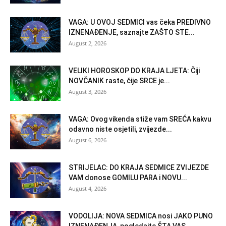
VAGA: U OVOJ SEDMICI vas čeka PREDIVNO
IZNENAĐENJE, saznajte ZAŠTO STE...
August 2, 2026
VELIKI HOROSKOP DO KRAJA LJETA: Čiji
NOVČANIK raste, čije SRCE je...
August 3, 2026
VAGA: Ovog vikenda stiže vam SREĆA kakvu
odavno niste osjetili, zvijezde...
August 6, 2026
STRIJELAC: DO KRAJA SEDMICE ZVIJEZDE
VAM donose GOMILU PARA i NOVU...
August 4, 2026
VODOLIJA: NOVA SEDMICA nosi JAKO PUNO
IZNENAĐENJA, pogledajte ŠTA VAS