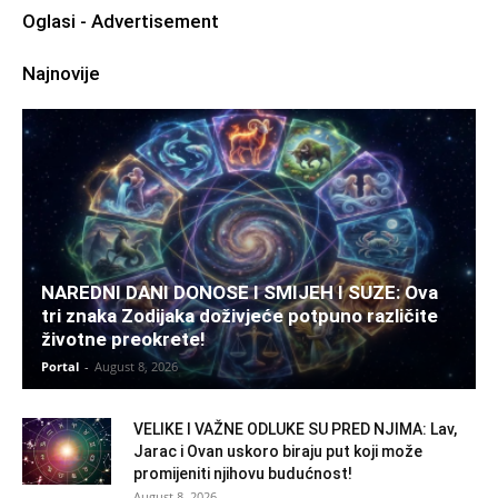
Oglasi - Advertisement
Najnovije
NAREDNI DANI DONOSE I SMIJEH I SUZE: Ova
tri znaka Zodijaka doživjeće potpuno različite
životne preokrete!
Portal
-
August 8, 2026
VELIKE I VAŽNE ODLUKE SU PRED NJIMA: Lav,
Jarac i Ovan uskoro biraju put koji može
promijeniti njihovu budućnost!
August 8, 2026