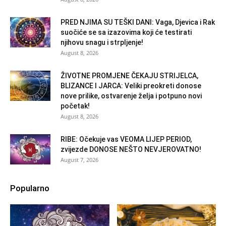
PRED NJIMA SU TEŠKI DANI: Vaga, Djevica i Rak
suočiće se sa izazovima koji će testirati
njihovu snagu i strpljenje!
August 8, 2026
ŽIVOTNE PROMJENE ČEKAJU STRIJELCA,
BLIZANCE I JARCA: Veliki preokreti donose
nove prilike, ostvarenje želja i potpuno novi
početak!
August 8, 2026
RIBE: Očekuje vas VEOMA LIJEP PERIOD,
zvijezde DONOSE NEŠTO NEVJEROVATNO!
August 7, 2026
Popularno