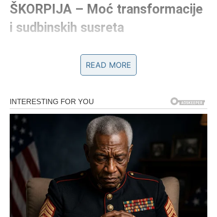
ŠKORPIJA – Moć transformacije
i sudbinskih susreta
Škorpiji dolaze dani koji se pamte, jer se aktivira energija
READ MORE
sudbinskog susreta, duboke istine i lične
transformacije
. Ono što se sada dešava ne može se
ignorisati niti odložiti – ili se ide do kraja, ili se nešto
zauvek zatvara.
Moć Škorpije u ovom periodu leži u sposobnosti da vidi
ispod površine i da ne beži od intenziteta, jer baš tu
dolazi najveća nagrada.
Ključ moći:
Ne bojte se dubine – tamo vas čeka ono što
ste dugo tražili.
LAV – Moć srca i lične vrednosti