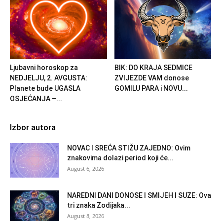
Ljubavni horoskop za
BIK: DO KRAJA SEDMICE
NEDJELJU, 2. AVGUSTA:
ZVIJEZDE VAM donose
Planete bude UGASLA
GOMILU PARA i NOVU...
OSJEĆANJA –...
Izbor autora
NOVAC I SREĆA STIŽU ZAJEDNO: Ovim
znakovima dolazi period koji će...
August 6, 2026
NAREDNI DANI DONOSE I SMIJEH I SUZE: Ova
tri znaka Zodijaka...
August 8, 2026