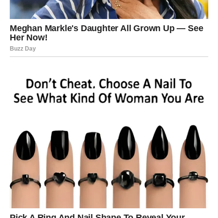
slabosti. Moćni dani donose
isceljenje, emotivno
razjašnjenje i osećaj da ste konačno zaštićeni
, bilo kroz
odnos, porodicu ili unutrašnji mir.
Ovo je period u kojem Rak donosi važne odluke iz srca – i
ne greši, jer intuicija sada radi savršeno.
Ključ moći:
Slušajte unutrašnji glas – on vas vodi tačno
tamo gde treba.
JARAC – Moć odluke i lične
kontrole
Jarcu dolaze dani u kojima se
rezultati rada, truda i
strpljenja konačno vide
, ali i dani u kojima mora da