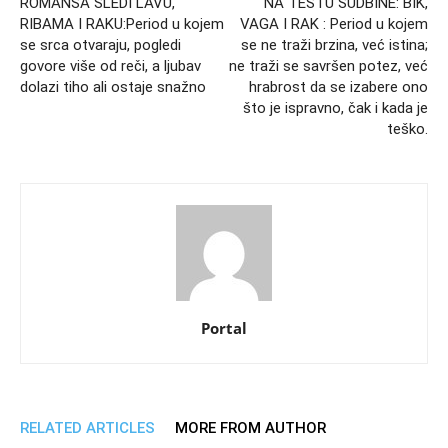
ROMANSA SLEDI LAVU,
NA TESTU SUDBINE: BIK,
RIBAMA I RAKU:Period u kojem
VAGA I RAK : Period u kojem
se srca otvaraju, pogledi
se ne traži brzina, već istina;
govore više od reči, a ljubav
ne traži se savršen potez, već
dolazi tiho ali ostaje snažno
hrabrost da se izabere ono
što je ispravno, čak i kada je
teško.
Portal
RELATED ARTICLES
MORE FROM AUTHOR