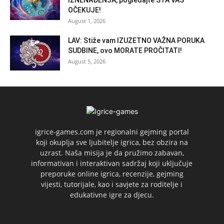
OČEKUJE!
August 1, 2026
LAV: Stiže vam IZUZETNO VAŽNA PORUKA
SUDBINE, ovo MORATE PROČITATI!
August 5, 2026
igrice-games.com je regionalni gejming portal
koji okuplja sve ljubitelje igrica, bez obzira na
uzrast. Naša misija je da pružimo zabavan,
informativan i interaktivan sadržaj koji uključuje
preporuke online igrica, recenzije, gejming
vijesti, tutorijale, kao i savjete za roditelje i
edukativne igre za djecu.