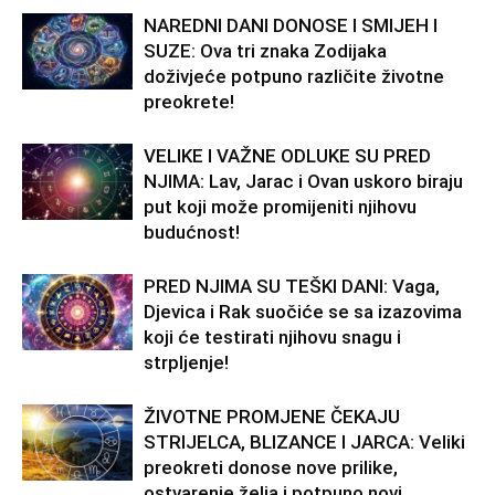
NAREDNI DANI DONOSE I SMIJEH I
SUZE: Ova tri znaka Zodijaka
doživjeće potpuno različite životne
preokrete!
VELIKE I VAŽNE ODLUKE SU PRED
NJIMA: Lav, Jarac i Ovan uskoro biraju
put koji može promijeniti njihovu
budućnost!
PRED NJIMA SU TEŠKI DANI: Vaga,
Djevica i Rak suočiće se sa izazovima
koji će testirati njihovu snagu i
strpljenje!
ŽIVOTNE PROMJENE ČEKAJU
STRIJELCA, BLIZANCE I JARCA: Veliki
preokreti donose nove prilike,
ostvarenje želja i potpuno novi