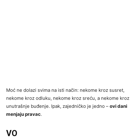
Moć ne dolazi svima na isti način: nekome kroz susret,
nekome kroz odluku, nekome kroz sreću, a nekome kroz
unutrašnje buđenje. Ipak, zajedničko je jedno –
ovi dani
menjaju pravac
.
VO