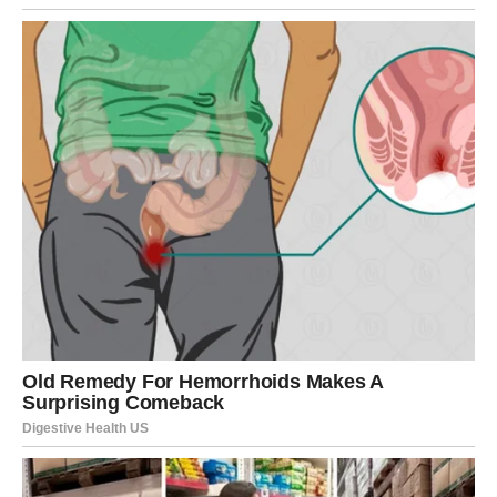
Moguća je romansa, oproštaj, isceljenje ili osećaj
unutrašnje lakoće koji menja pogled na život.
Ključ moći:
Ne sumnjajte u svoju intuiciju – ona je sada
vaša najveća snaga.