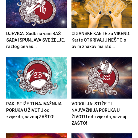
DJEVICA: Sudbina vam BAŠ
CIGANSKE KARTE za VIKEND:
SADA ISPUNJAVA SVE ŽELJE,
Karte OTKRIVAJU NEŠTO o
razlog će vas...
ovim znakovima što...
RAK: STIŽE TI NAJVAŽNIJA
VODOLIJA: STIŽE TI
PORUKA U ŽIVOTU od
NAJVAŽNIJA PORUKA U
zvijezda, saznaj ZAŠTO!
ŽIVOTU od zvijezda, saznaj
ZAŠTO!