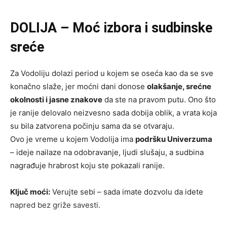
DOLIJA – Moć izbora i sudbinske
sreće
Za Vodoliju dolazi period u kojem se oseća kao da se sve
konačno slaže, jer moćni dani donose
olakšanje, srećne
okolnosti i jasne znakove
da ste na pravom putu. Ono što
je ranije delovalo neizvesno sada dobija oblik, a vrata koja
su bila zatvorena počinju sama da se otvaraju.
Ovo je vreme u kojem Vodolija ima
podršku Univerzuma
– ideje nailaze na odobravanje, ljudi slušaju, a sudbina
nagrađuje hrabrost koju ste pokazali ranije.
Ključ moći:
Verujte sebi – sada imate dozvolu da idete
napred bez griže savesti.