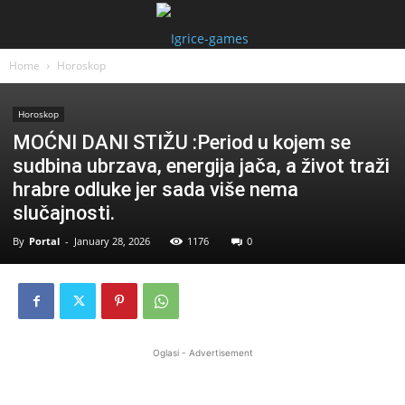
Home
Horoskop
Horoskop
MOĆNI DANI STIŽU :Period u kojem se
sudbina ubrzava, energija jača, a život traži
hrabre odluke jer sada više nema
slučajnosti.
By
Portal
-
January 28, 2026
1176
0
Oglasi - Advertisement