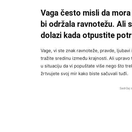
Vaga često misli da mora
bi održala ravnotežu. Ali 
dolazi kada otpustite pot
Vage, vi ste znak ravnoteže, pravde, ljubavi
tražite sredinu između krajnosti. Ali upravo
u situaciju da vi popuštate više nego što treb
žrtvujete svoj mir kako biste sačuvali tuđi.
Sadržaj 