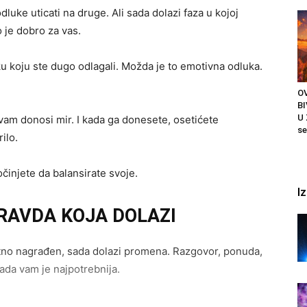
luke uticati na druge. Ali sada dolazi faza u kojoj
 je dobro za vas.
u koju ste dugo odlagali. Možda je to emotivna odluka.
O
B
U 
vam donosi mir. I kada ga donesete, osetićete
se
ilo.
očinjete da balansirate svoje.
I
PRAVDA KOJA DOLAZI
vatno nagrađen, sada dolazi promena. Razgovor, ponuda,
kada vam je najpotrebnija.