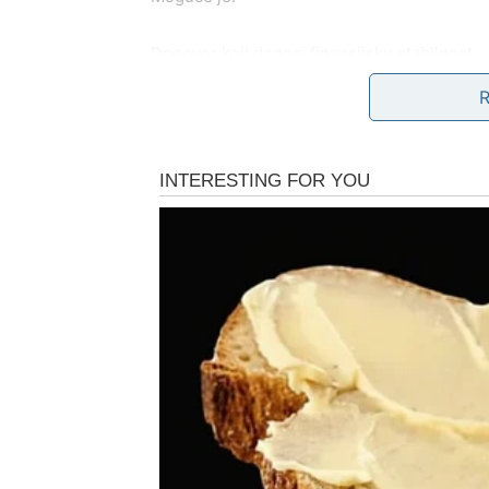
Dogovor koji donosi finansijsku stabilnost
Priznanje za vaš rad
Partnerstvo koje otvara nova vrata
Rešavanje pravnog ili administrativnog pitan
Vaga je znak koji zna da pregovara, ali sada
Sudbina vam donosi balans.
Finansijska situacija postaje stabilnija. Do
straha.
LJUBAV – DEFINISANJ