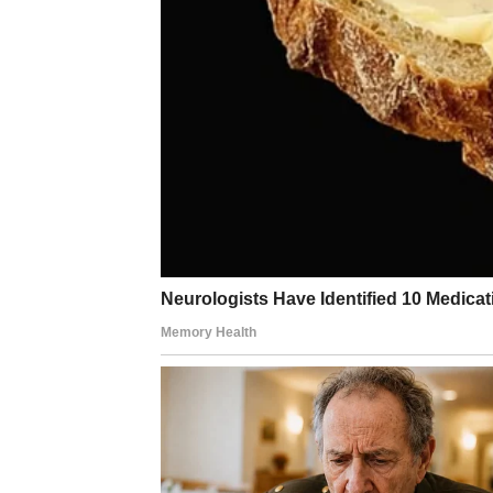
U ljubavi ste često davali drugima šansu da
dolazi trenutak jasnoće.
Ako ste u vezi – odnos ulazi u ozbiljniju fazu
nesigurnosti, sada se razjašnjava. Nema viš
Slobodne Vage mogu upoznati osobu koja don
ovo je odnos koji se gradi na poštovanju i 
Za neke Vage moguć je karmički susret – oso
početkom.
Moćna ruka sudbine vas vodi ka ljubavi u ko