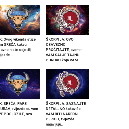
K: Ovog vikenda stiže
ŠKORPIJA: OVO
am SREĆA kakvu
OBAVEZNO
avno niste osjetili,
PROČITAJTE, svemir
ijezde...
VAM ŠALJE TAJNU
PORUKU koja VAM...
K: SREĆA, PARE i
ŠKORPIJA: SAZNAJTE
UBAV, zvijezde su vam
DETALJNO kakav će
E POSLOŽILE, ovo...
VAM BITI NAREDNI
PERIOD, zvijezde
najavljuju...