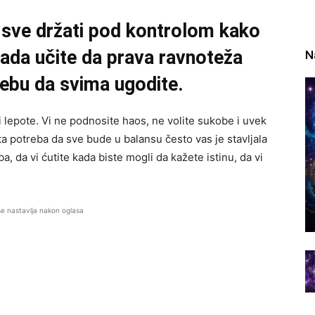
 sve držati pod kontrolom kako
sada učite da prava ravnoteža
N
rebu da svima ugodite.
 i lepote. Vi ne podnosite haos, ne volite sukobe i uvek
 ta potreba da sve bude u balansu često vas je stavljala
a, da vi ćutite kada biste mogli da kažete istinu, da vi
se nastavlja nakon oglasa