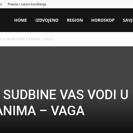
kt
Pravila i uslovi korištenja
HOME
IZDVOJENO
REGION
HOROSKOP
SAVJ
I U NAREDNIM DANIMA – VAGA
SUDBINE VAS VODI U
ANIMA – VAGA