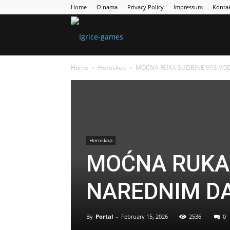
Home
O nama
Privacy Policy
Impressum
Konta
Games
Home
Horoskop
MOĆNA RUKA SUDBINE VAS VOD
Portal
Horoskop
MOĆNA RUKA 
NAREDNIM D
By
Portal
-
February 15, 2026
2536
0