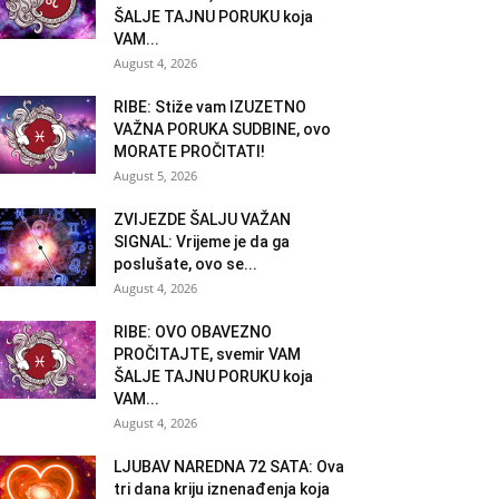
ŠALJE TAJNU PORUKU koja
VAM...
August 4, 2026
RIBE: Stiže vam IZUZETNO
VAŽNA PORUKA SUDBINE, ovo
MORATE PROČITATI!
August 5, 2026
ZVIJEZDE ŠALJU VAŽAN
SIGNAL: Vrijeme je da ga
poslušate, ovo se...
August 4, 2026
RIBE: OVO OBAVEZNO
PROČITAJTE, svemir VAM
ŠALJE TAJNU PORUKU koja
VAM...
August 4, 2026
LJUBAV NAREDNA 72 SATA: Ova
tri dana kriju iznenađenja koja