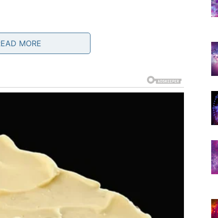
READ MORE
ja
 više ne morate da se borite za pošten tretman.
lazi sigurnost koja vam omogućava da planirate bez
E ODNOSA