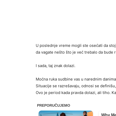
U poslednje vreme mogli ste osećati da stoj
da vagate nešto što je već trebalo da bude 
I sada, taj znak dolazi.
Moćna ruka sudbine vas u narednim danima vo
Situacije se razrešavaju, odnosi se definišu,
Ovo je period kada pravda dolazi, ali tiho. K