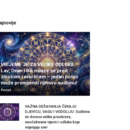
ajnovije
VRIJEME JE ZA VELIKE ODLUKE:
Lav, Ovan i Bik nalaze se pred
životnim raskršćem – jedan potez
može promijeniti njihovu sudbinu!
Portal
-
August 9, 2026
VAŽNA DEŠAVANJA ČEKAJU
DJEVICU, VAGU I VODOLIJU: Sudbina
im donosi velike preokrete,
neočekivane vijesti i odluke koje
mijenjaju sve!