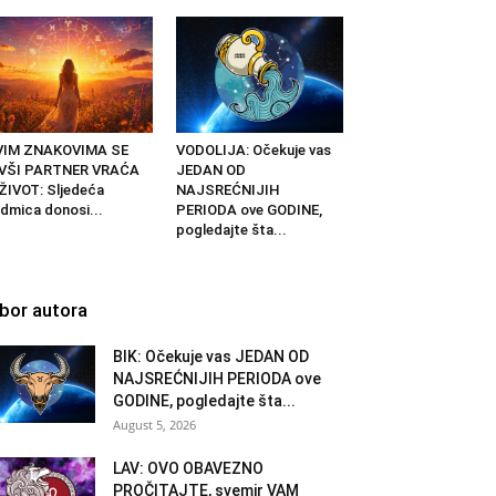
VIM ZNAKOVIMA SE
VODOLIJA: Očekuje vas
IVŠI PARTNER VRAĆA
JEDAN OD
ŽIVOT: Sljedeća
NAJSREĆNIJIH
dmica donosi...
PERIODA ove GODINE,
pogledajte šta...
zbor autora
BIK: Očekuje vas JEDAN OD
NAJSREĆNIJIH PERIODA ove
GODINE, pogledajte šta...
August 5, 2026
LAV: OVO OBAVEZNO
PROČITAJTE, svemir VAM