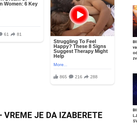
BI
v
od
zv
BI
 VREME JE DA IZABERETE
LJ
SV