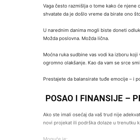
Vaga često razmišlja o tome kako će njene od
shvatate da je došlo vreme da birate ono što
U narednim danima mogli biste doneti odluk
Možda poslovna. Možda lična.
Moćna ruka sudbine vas vodi ka izboru koji 
ogromno olakšanje. Kao da vam se srce smir
Prestajete da balansirate tuđe emocije – i p
POSAO I FINANSIJE – 
Ako ste imali osećaj da vaš trud nije adek
novi projekat ili podrška dolaze u trenutku 
Moguće je: