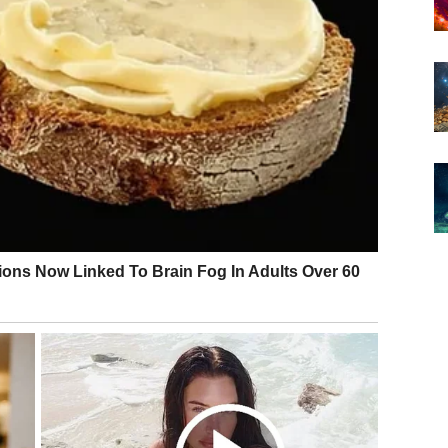
 se poprave, da objasne, da pokušaju ponovo. Ali sada
. Partner pokazuje da želi stabilnost. Ako je bilo
e polovičnih emocija.
osi harmoniju i stabilnost. Ovo nije burna priča –
razumevanju.
ba koja dolazi sa porukom, lekcijom ili novim
joj više ne morate da sumnjate.