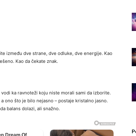
ite između dve strane, dve odluke, dve energije. Kao
rešeno. Kao da čekate znak.
di ka ravnoteži koju niste morali sami da izborite.
 a ono što je bilo nejasno – postaje kristalno jasno.
ada balans dolazi, ali snažno.
P