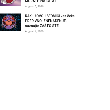
MORATE PROČITATI!
August 5, 2026
RAK: U OVOJ SEDMICI vas čeka
PREDIVNO IZNENAĐENJE,
saznajte ZAŠTO STE...
August 2, 2026