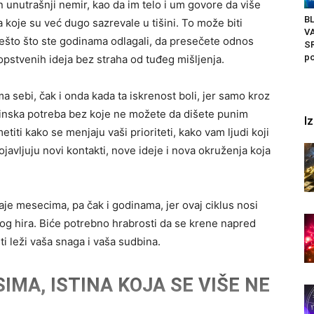
unutrašnji nemir, kao da im telo i um govore da više
BL
 koje su već dugo sazrevale u tišini. To može biti
V
ešto što ste godinama odlagali, da presečete odnos
SR
po
sopstvenih ideja bez straha od tuđeg mišljenja.
 sebi, čak i onda kada ta iskrenost boli, jer samo kroz
štinska potreba bez koje ne možete da dišete punim
I
ti kako se menjaju vaši prioriteti, kako vam ljudi koji
ojavljuju novi kontakti, nove ideje i nova okruženja koja
aje mesecima, pa čak i godinama, jer ovaj ciklus nosi
og hira. Biće potrebno hrabrosti da se krene napred
ti leži vaša snaga i vaša sudbina.
IMA, ISTINA KOJA SE VIŠE NE