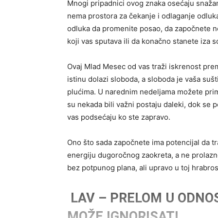
Mnogi pripadnici ovog znaka osećaju snažan 
nema prostora za čekanje i odlaganje odluka
odluka da promenite posao, da započnete n
koji vas sputava ili da konačno stanete iza 
Ovaj Mlad Mesec od vas traži iskrenost prema
istinu dolazi sloboda, a sloboda je vaša su
plućima. U narednim nedeljama možete primeti
su nekada bili važni postaju daleki, dok se p
vas podsećaju ko ste zapravo.
Ono što sada započnete ima potencijal da tr
energiju dugoročnog zaokreta, a ne prolazn
bez potpunog plana, ali upravo u toj hrabros
LAV – PRELOM U ODNOS
MOŽE IGNORISATI