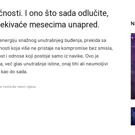
osti. I ono što sada odlučite,
djekivaće mesecima unapred.
N
energiju snažnog unutrašnjeg buđenja, prekida sa
osti koja više ne pristaje na kompromise bez smisla,
st i odnose koji postoje samo iz navike. Ovo je
 već glas unutrašnje istine, onaj tihi ali neumoljivi
n kao do sada.
se nastavlja nakon oglasa