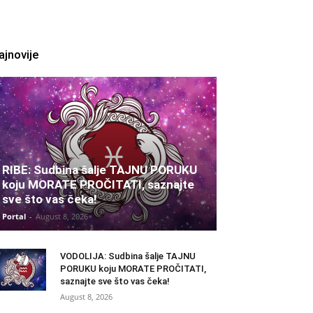
ajnovije
RIBE: Sudbina šalje TAJNU PORUKU
koju MORATE PROČITATI, saznajte
sve što vas čeka!
Portal
-
August 8, 2026
VODOLIJA: Sudbina šalje TAJNU
PORUKU koju MORATE PROČITATI,
saznajte sve što vas čeka!
August 8, 2026