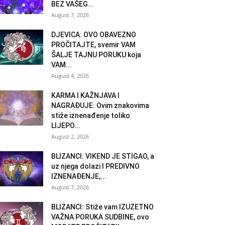
BEZ VAŠEG...
August 7, 2026
DJEVICA: OVO OBAVEZNO
PROČITAJTE, svemir VAM
ŠALJE TAJNU PORUKU koja
VAM...
August 4, 2026
KARMA I KAŽNJAVA I
NAGRAĐUJE: Ovim znakovima
stiže iznenađenje toliko
LIJEPO...
August 2, 2026
BLIZANCI: VIKEND JE STIGAO, a
uz njega dolazi I PREDIVNO
IZNENAĐENJE,...
August 7, 2026
BLIZANCI: Stiže vam IZUZETNO
VAŽNA PORUKA SUDBINE, ovo