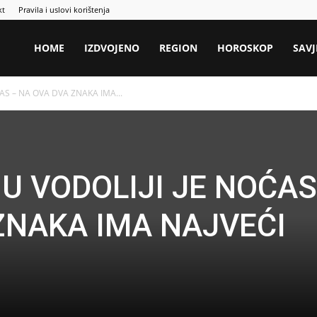
kt
Pravila i uslovi korištenja
HOME
IZDVOJENO
REGION
HOROSKOP
SAVJ
AS – NA OVA DVA ZNAKA IMA...
U VODOLIJI JE NOĆAS
ZNAKA IMA NAJVEĆI