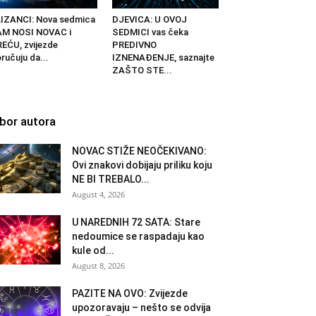
IZANCI: Nova sedmica
DJEVICA: U OVOJ
AM NOSI NOVAC i
SEDMICI vas čeka
EĆU, zvijezde
PREDIVNO
ručuju da...
IZNENAĐENJE, saznajte
ZAŠTO STE...
zbor autora
NOVAC STIŽE NEOČEKIVANO:
Ovi znakovi dobijaju priliku koju
NE BI TREBALO...
August 4, 2026
U NAREDNIH 72 SATA: Stare
nedoumice se raspadaju kao
kule od...
August 8, 2026
PAZITE NA OVO: Zvijezde
upozoravaju – nešto se odvija