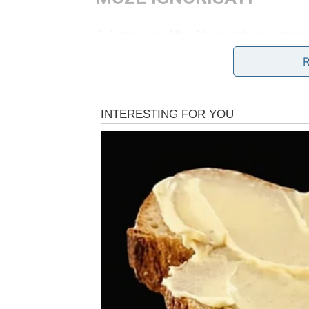
Za Lavove ovaj Mlad Mesec pokreće zonu par
važnih veza u vašem životu, zbog čega se m
potpuno nove perspektive, bez idealizacije
U narednim danima moguće je da dođe do ra
koje vas ostavlja bez daha ili do shvatanja 
boli, ali ste ćutali da biste sačuvali ponos ili
nije uvek nežna, ali je oslobađajuća.
Lavovi su navikli da budu snažni i dostojanst
jer prava snaga nije u tome da nikada ne po
zaista potrebno. Neki odnosi će kroz ovaj cikl
teme koje su dugo bile potisnute, dok će d
da više nema zajedničkog pravca.
Za slobodne Lavove, ovaj Mlad Mesec može 