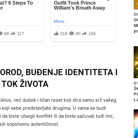
C
O
N
po
OROD, BUĐENJE IDENTITETA I
 TOK ŽIVOTA
U
Š
P
iklus, već dubok i ličan reset koji dira samu srž vašeg
LJ
a koji sebe predstavljate drugima. U vama se budi
a biste izbegli konflikt ili da biste sačuvali tuđi mir,
sili sopstvenu autentičnost.