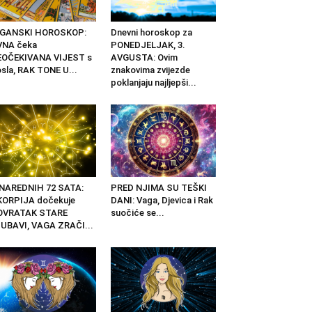
IGANSKI HOROSKOP:
Dnevni horoskop za
VNA čeka
PONEDJELJAK, 3.
EOČEKIVANA VIJEST s
AVGUSTA: Ovim
sla, RAK TONE U...
znakovima zvijezde
poklanjaju najljepši...
 NAREDNIH 72 SATA:
PRED NJIMA SU TEŠKI
KORPIJA dočekuje
DANI: Vaga, Djevica i Rak
OVRATAK STARE
suočiće se...
UBAVI, VAGA ZRAČI...