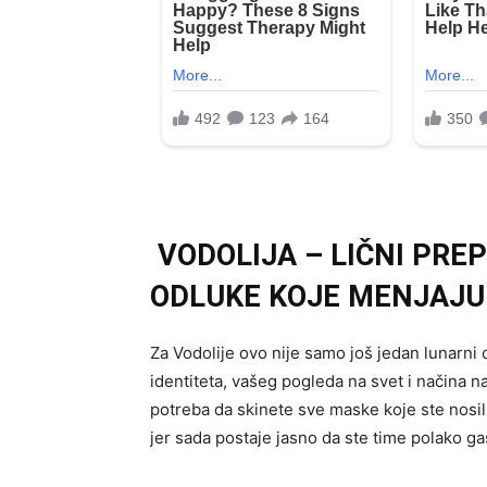
VODOLIJA – LIČNI PREP
ODLUKE KOJE MENJAJU
Za Vodolije ovo nije samo još jedan lunarni c
identiteta, vašeg pogleda na svet i načina n
potreba da skinete sve maske koje ste nosili d
jer sada postaje jasno da ste time polako ga