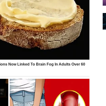
iju, ali se polako razvija u nešto intenzivnije i dublje,
anost pre strasti.
Osećaćete potrebu da jasno definišete šta želite, šta
e, jer bez ravnoteže između davanja i primanja nema
 MESECA
te, bez izvinjavanja i bez straha od tuđe osude.
i, a ne na ponosu ili navici.
sada odlučite, započnete ili prekinete imaće
 kojem se oslobađate starog identiteta ili stare
 iskrenija, autentičnija i stabilnija.