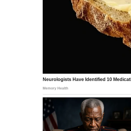
razgovor, razmenu ideja ili prijateljsku energ
jer Vodolijska energija traži mentalnu povez
U svakom slučaju, ravnodušnost nije opcija. 
više ne prihvatate i kakav odnos zaslužujet
stabilne budućnosti.
PORUKA OVOG MLADOG
Za Vodoliju – vreme je da budete ono što jes
Za Lava – vreme je da odnose gradite na istin
Noćas se seje seme nove realnosti. Sve što 
dugoročan efekat. Ovo je kosmički trenutak u
dinamike odnosa kako biste ušli u fazu koja je