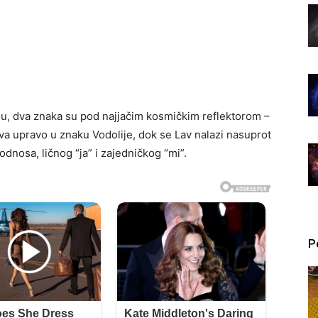
u, dva znaka su pod najjačim kosmičkim reflektorom –
ava upravo u znaku Vodolije, dok se Lav nalazi nasuprot
 odnosa, ličnog “ja” i zajedničkog “mi”.
P