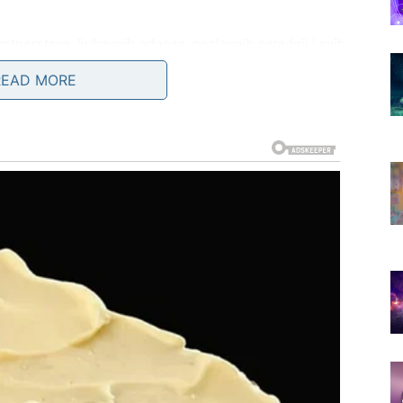
tnerstava, ljubavnih odnosa, poslovnih saradnji i svih
ožete naći u situaciji da odjednom sagledate odnos iz
READ MORE
 i bez samozavaravanja.
zgovora koji menja dinamiku odnosa, do priznanja
da ste predugo tolerisali nešto što vas duboko u sebi
 privid stabilnosti. Bićete suočeni sa istinom, a istina
veni, ali ovaj period traži od vas da pokažete ranjivost,
kažete emociju, već u tome da priznate šta vam je
us postati dublji i stabilniji, jer će se konačno otvoriti
rugi odnosi možda doći do tačke razlaza ako se pokaže
doneti neočekivano poznanstvo koje počinje kroz