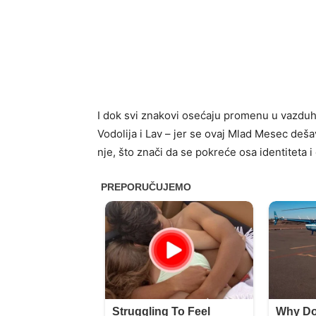
I dok svi znakovi osećaju promenu u vazduh
Vodolija i Lav – jer se ovaj Mlad Mesec deš
nje, što znači da se pokreće osa identiteta i