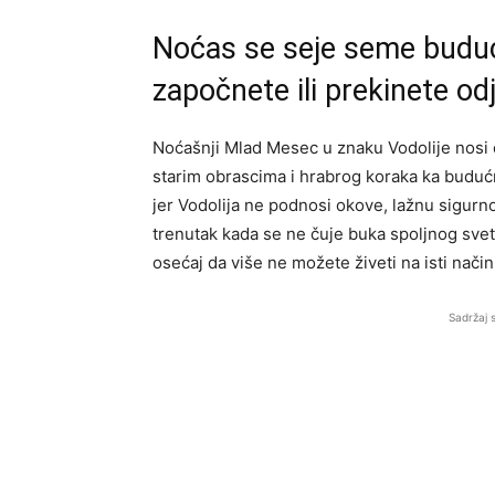
Noćas se seje seme budućn
započnete ili prekinete o
Noćašnji Mlad Mesec u znaku Vodolije nosi 
starim obrascima i hrabrog koraka ka budućn
jer Vodolija ne podnosi okove, lažnu sigurno
trenutak kada se ne čuje buka spoljnog sveta,
osećaj da više ne možete živeti na isti nači
Sadržaj 