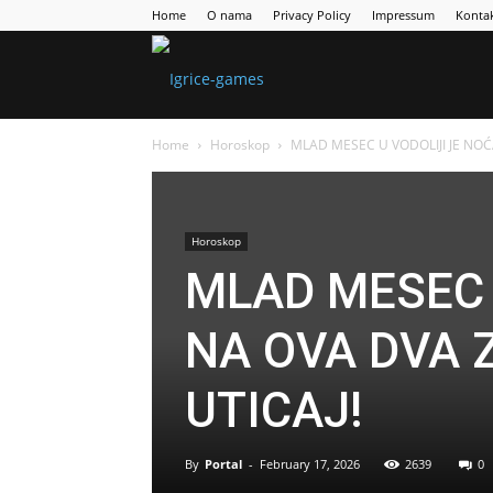
Home
O nama
Privacy Policy
Impressum
Konta
Games
Home
Horoskop
MLAD MESEC U VODOLIJI JE NOĆ
Portal
Horoskop
MLAD MESEC 
NA OVA DVA 
UTICAJ!
By
Portal
-
February 17, 2026
2639
0