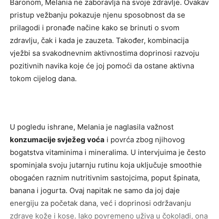
Baronom, Melania ne zaboravlja na svoje zdravlje. Ovakav
pristup vežbanju pokazuje njenu sposobnost da se
prilagodi i pronađe načine kako se brinuti o svom
zdravlju, čak i kada je zauzeta. Također, kombinacija
vježbi sa svakodnevnim aktivnostima doprinosi razvoju
pozitivnih navika koje će joj pomoći da ostane aktivna
tokom cijelog dana.
U pogledu ishrane, Melania je naglasila važnost
konzumacije svježeg voća
i povrća zbog njihovog
bogatstva vitaminima i mineralima. U intervjuima je često
spominjala svoju jutarnju rutinu koja uključuje smoothie
obogaćen raznim nutritivnim sastojcima, poput špinata,
banana i jogurta. Ovaj napitak ne samo da joj daje
energiju za početak dana, već i doprinosi održavanju
zdrave kože i kose. Iako povremeno uživa u čokoladi, ona