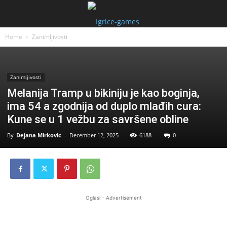
Home
Zanimljivosti
Zanimljivosti
Melanija Tramp u bikiniju je kao boginja,
ima 54 a zgodnija od duplo mlađih cura:
Kune se u 1 vežbu za savršene obline
By
Dejana Mirkovic
-
December 12, 2025
6188
0
Oglasi - Advertisement