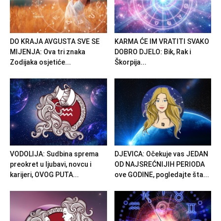
DO KRAJA AVGUSTA SVE SE
KARMA ĆE IM VRATITI SVAKO
MIJENJA: Ova tri znaka
DOBRO DJELO: Bik, Rak i
Zodijaka osjetiće...
Škorpija...
VODOLIJA: Sudbina sprema
DJEVICA: Očekuje vas JEDAN
preokret u ljubavi, novcu i
OD NAJSREĆNIJIH PERIODA
karijeri, OVOG PUTA...
ove GODINE, pogledajte šta...