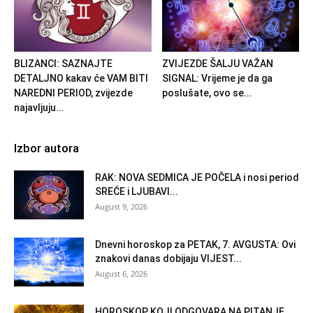
BLIZANCI: SAZNAJTE
ZVIJEZDE ŠALJU VAŽAN
DETALJNO kakav će VAM BITI
SIGNAL: Vrijeme je da ga
NAREDNI PERIOD, zvijezde
poslušate, ovo se...
najavljuju...
Izbor autora
RAK: NOVA SEDMICA JE POČELA i nosi period
SREĆE i LJUBAVI...
August 9, 2026
Dnevni horoskop za PETAK, 7. AVGUSTA: Ovi
znakovi danas dobijaju VIJEST...
August 6, 2026
HOROSKOP KOJI ODGOVARA NA PITANJE