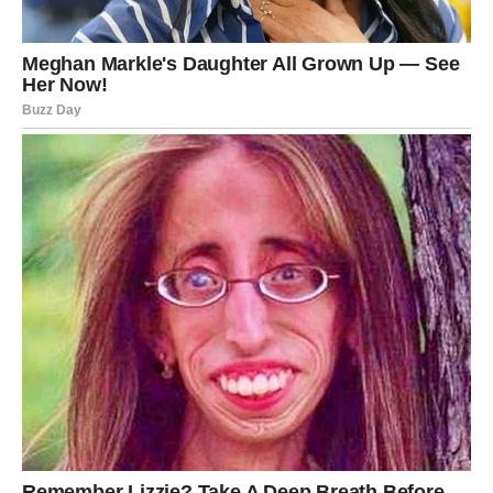
cjelokupnog pristupa životu. Osim toga, Melania se trudi
uložiti napore u odgoj svog sina, poučavajući ga
vrijednostima poput empatije, poštovanja i odgovornosti,
što će mu sigurno koristiti u budućnosti.
U zaključku, Melania Trump predstavlja primjer žene koja
uspješno balansira između profesionalnih obaveza i ličnih
želja. Njena predanost
zdravom načinu života
, kroz
pilates, pravilnu ishranu i brigu o mentalnom zdravlju,
može poslužiti kao inspiracija mnogima. Kroz njenu priču,
vidimo kako se trud i posvećenost mogu odraziti u
izgledu i opštem blagostanju, bez obzira na godine.
Melania Trump tako postavlja visoke standarde u svijetu
mode i zdravlja, dok istovremeno ostaje vjerna svojim
korijenima i vrijednostima. Njene tajne uspjeha — od
fizičke aktivnosti do mentalnog blagostanja — mogu
poslužiti kao vodič svima onima koji žele unaprijediti svoj