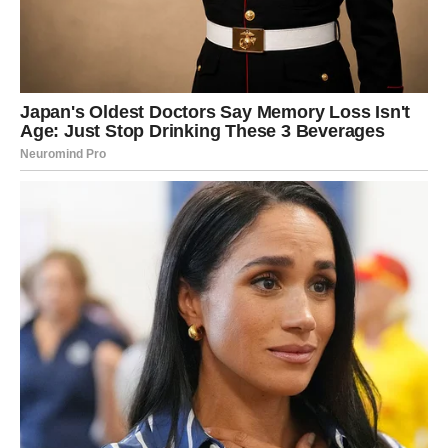
ravnotežu. Kroz meditaciju ili jednostavne tehnike
disanja, Melania se može osloboditi stresa i napetosti
koje dolaze s njenim javnim životom. Na taj način, ona
pokazuje da je mentalno zdravlje jednako važno kao i
fizičko, a njen primjer može poslužiti mnogima kao
inspiracija za pronalaženje ravnoteže u vlastitim životima.
Uloga majke također igra značajnu ulogu u njenom životu.
Melania se ponosno osvrće na trenutke provedene sa
svojim sinom Baronom, kojeg smatra svojim najvećim
blagoslovom. Njihovo zajedničko vrijeme često je
ispunjeno aktivnostima koje doprinose Barunovom
razvoju, ali i Melanijinom opuštanju. Melania često
organizira kreativne projekte, poput slikanja ili pravljenja
kolača, koji im omogućavaju kvalitetno provođenje
vremena zajedno. Njena posvećenost porodici i briga za
mentalno zdravlje očigledno su odraz njenog