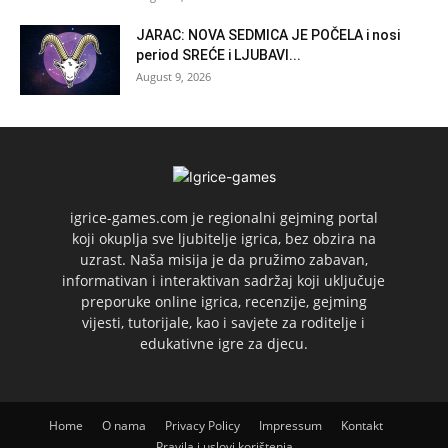
JARAC: NOVA SEDMICA JE POČELA i nosi
period SREĆE i LJUBAVI...
August 9, 2026
igrice-games.com je regionalni gejming portal
koji okuplja sve ljubitelje igrica, bez obzira na
uzrast. Naša misija je da pružimo zabavan,
informativan i interaktivan sadržaj koji uključuje
preporuke online igrica, recenzije, gejming
vijesti, tutorijale, kao i savjete za roditelje i
edukativne igre za djecu.
Home
O nama
Privacy Policy
Impressum
Kontakt
Pravila i uslovi korištenja