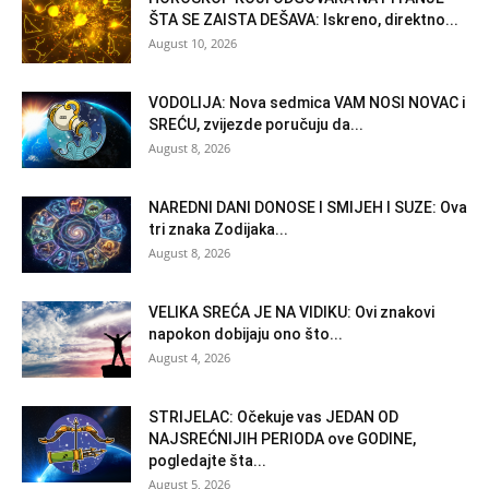
ŠTA SE ZAISTA DEŠAVA: Iskreno, direktno...
August 10, 2026
VODOLIJA: Nova sedmica VAM NOSI NOVAC i
SREĆU, zvijezde poručuju da...
August 8, 2026
NAREDNI DANI DONOSE I SMIJEH I SUZE: Ova
tri znaka Zodijaka...
August 8, 2026
VELIKA SREĆA JE NA VIDIKU: Ovi znakovi
napokon dobijaju ono što...
August 4, 2026
STRIJELAC: Očekuje vas JEDAN OD
NAJSREĆNIJIH PERIODA ove GODINE,
pogledajte šta...
August 5, 2026