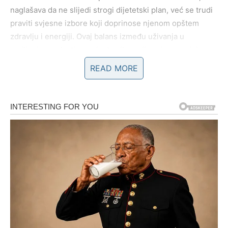
naglašava da ne slijedi strogi dijetetski plan, već se trudi
praviti svjesne izbore koji doprinose njenom opštem
zdravlju i energiji. Ovaj balans između uživanja u
omiljenim poslasticama i zdravih opcija osigurava joj
osjećaj zadovoljstva i vitalnosti. Melania često naglašava
READ MORE
da je važno slušati svoje tijelo i davati mu ono što mu je
potrebno, što uključuje i raznovrsnu ishranu koja
zadovoljava sve nutritivne potrebe.
Osim fizičke aktivnosti i zdrave ishrane, Melania također
pridaje veliku važnost
mentalnom zdravlju
. U svojim
izjavama, naglašava da je važno odvojiti vrijeme za sebe i
opustiti se. Ove vrijednosti su joj usađene tokom
odrastanja, a lekcije o važnosti pauze i opuštanja
nastavlja praktikovati i u svom životu danas. Čak i tokom
najprometnijih dana, ona se trudi pronaći trenutke
samoće kako bi napunila svoje baterije i održala