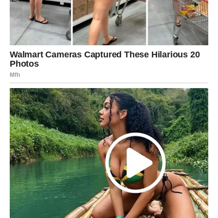
dinamiku u dane koji su vam delovali monotono.
Moguće je i novo poznanstvo koje vas inspiriše. Flert koji
počinje bez očekivanja, ali sa mnogo smeha. Ili susret sa
osobom koja vas podseća koliko volite da razgovarate i
razmenjujete ideje.
Vaša mala radost biće u osećaju da se život ponovo
pokreće – da se vrata otvaraju tamo gde ste mislili da su
zatvorena.
RAK
Rakovi će svoju radost pronaći u emociji. Jedan zagrljaj,
jedna rečenica razumevanja, jedna vest iz porodice – i
srce će vam biti puno.