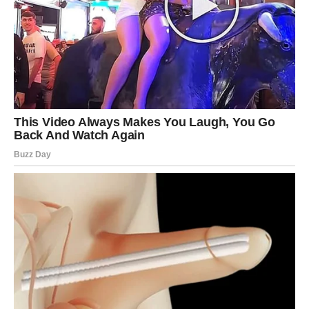
postaje predvidiva.
U ljubavi, partner može pokazati ozbiljnost i želju za
budućnošću. To će vam dati osećaj sigurnosti.
Vaša mala radost biće u tome što shvatate da sav trud ima
smisla. I da se polako, ali sigurno, približavate cilju.
VODOLIJA
Vodolije krajem februara dobijaju inspiraciju. Nova ideja,
kreativni projekat ili zanimljiv razgovor probudiće vam
entuzijazam. Osetićete da dolazi nova faza.
U ljubavi, može se pojaviti osoba koja vas intrigira. U
poslu, nova mogućnost koja vas tera da razmišljate