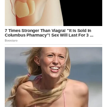
drugačije.
Vaša radost biće u buđenju nade. U osećaju da niste
zaglavljeni – već na pragu promene.
RIBE
Ribe dobijaju emotivni znak koji im vraća veru. Poruka,
pogled, nežan gest ili čak sećanje koje budi toplinu. Srce
vam postaje lakše.
Ako ste se osećali usamljeno, krajem februara dolazi
dokaz da niste zaboravljeni. U finansijama, mala
stabilnost donosi mir.
Vaša radost biće u tihoj zahvalnosti. U saznanju da
sudbina ima plan – i da vas vodi polako, ali sigurno.