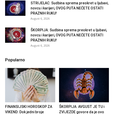
STRIJELAC: Sudbina sprema preokret u ljubavi,
novcu i karijeri, OVOG PUTA NEĆETE OSTATI
PRAZNIH RUKU!
August 6, 2026
ŠKORPIJA: Sudbina sprema preokret u ljubavi,
novcu i karijeri, OVOG PUTA NEĆETE OSTATI
PRAZNIH RUKU!
August 6, 2026
Popularno
FINANSIJSKI HOROSKOP ZA
ŠKORPIJA: AVGUST JE TU i
VIKEND: Dok jedni broje
ZVIJEZDE govore da je ovo