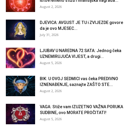
istovremeno stižu i finansijska nagrada...
August 2, 2026
DJEVICA: AVGUST JE TU i ZVIJEZDE govore
da je ovo MJESEC...
July 31, 2026
LJUBAV U NAREDNA 72 SATA: Jednog čeka
UZNEMIRUJUĆA VIJEST, a drugi...
August 5, 2026
BIK: U OVOJ SEDMICI vas čeka PREDIVNO
IZNENAĐENJE, saznajte ZAŠTO STE...
August 2, 2026
VAGA: Stiže vam IZUZETNO VAŽNA PORUKA
SUDBINE, ovo MORATE PROČITATI!
August 5, 2026