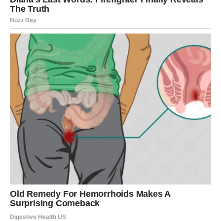
– sada ćete osetiti potvrdu svoje vrednosti.
Vaša radost biće u osećaju da ste vi i dalje svetlo koje
privlači druge.
DEVICA
Device krajem februara pronalaze sreću u redu i jasnoći.
Nešto što vas je mučilo dobija konačan odgovor.
Papirologija se završava. Nesporazum se razjašnjava.
Plan dobija precizne korake.
To možda neće biti dramatično, ali će vam dati ogromno
olakšanje. U ljubavi, iskren razgovor donosi stabilnost. U
finansijama, pametna odluka donosi sigurnost.