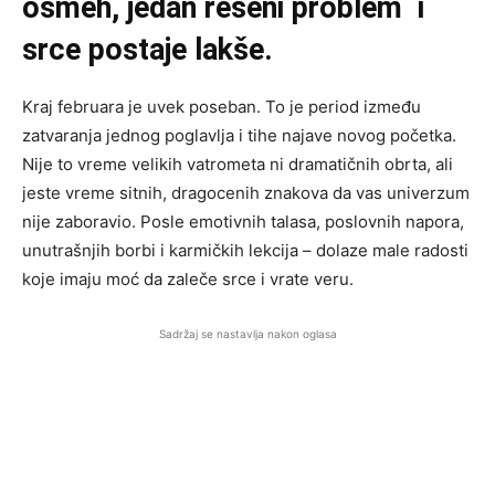
osmeh, jedan rešeni problem i
srce postaje lakše.
Kraj februara je uvek poseban. To je period između
zatvaranja jednog poglavlja i tihe najave novog početka.
Nije to vreme velikih vatrometa ni dramatičnih obrta, ali
jeste vreme sitnih, dragocenih znakova da vas univerzum
nije zaboravio. Posle emotivnih talasa, poslovnih napora,
unutrašnjih borbi i karmičkih lekcija – dolaze male radosti
koje imaju moć da zaleče srce i vrate veru.
Sadržaj se nastavlja nakon oglasa