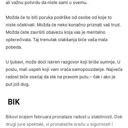
ali važnu potvrdu da niste sami u svemu.
Možda će to biti poruka podrške od osobe od koje to
niste očekivali. Možda će neko konačno priznati vaš trud.
Možda ćete završiti obavezu koja vas je mentalno
opterećivala. Taj trenutak olakšanja biće vaša mala
pobeda.
U ljubavi, može doći iskren razgovor koji briše sumnje. U
poslu, mali uspeh koji vam vraća samopouzdanje. Najveća
radost biće osećaj da ste na pravom putu – čak i ako je
put još dug.
BIK
Bikovi krajem februara pronalaze radost u stabilnosti. Dok
drugi jure spektakl, vi pronalazite sreću u sigurnosti i