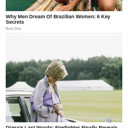
Ako ste brinuli zbog nekog bliskog, krajem februara stiže
smirenje. Ako ste sumnjali u nečiju ljubav – dolazi
potvrda. Možda neće biti spektakularno, ali biće iskreno.
Vaša mala radost biće u osećaju sigurnosti. U tome da
shvatite da dom nije samo mesto – već osećaj. I da je taj
osećaj ponovo prisutan.
LAV
Lavovi krajem februara dobijaju priznanje koje su potajno
priželjkivali. Neko će primetiti vaš trud, izgled, harizmu ili
posvećenost. Možda će to biti kompliment, pohvala na
poslu ili jednostavno nečiji pogled pun divljenja.
To će vam vratiti energiju i motivaciju. U ljubavi, mali znak
pažnje može probuditi veliku strast. Ako ste bili nesigurni