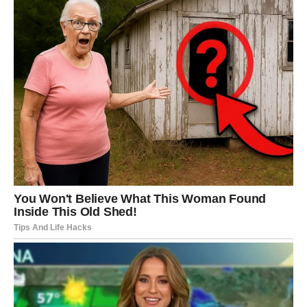
ŠKORPIJA
Škorpije dobijaju tihu pobedu. Informacija koja vam ide u
prilog. Situacija koja se rešava bez vaše borbe. Neko
priznanje koje dolazi diskretno, ali snažno.
U finansijama je moguć manji dobitak ili uspešan dogovor.
U ljubavi, osećaj da vas neko posmatra sa iskrenim
interesovanjem.
Vaša radost biće u unutrašnjem zadovoljstvu. U osećaju
da ste izdržali i da sada dolazi nagrada – makar mala, ali
zaslužena.
STRELAC