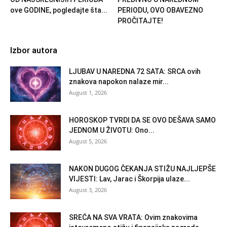
ove GODINE, pogledajte šta...
PERIODU, OVO OBAVEZNO
PROČITAJTE!
Izbor autora
LJUBAV U NAREDNA 72 SATA: SRCA ovih
znakova napokon nalaze mir...
August 1, 2026
HOROSKOP TVRDI DA SE OVO DEŠAVA SAMO
JEDNOM U ŽIVOTU: Ono...
August 5, 2026
NAKON DUGOG ČEKANJA STIŽU NAJLJEPŠE
VIJESTI: Lav, Jarac i Škorpija ulaze...
August 3, 2026
SREĆA NA SVA VRATA: Ovim znakovima