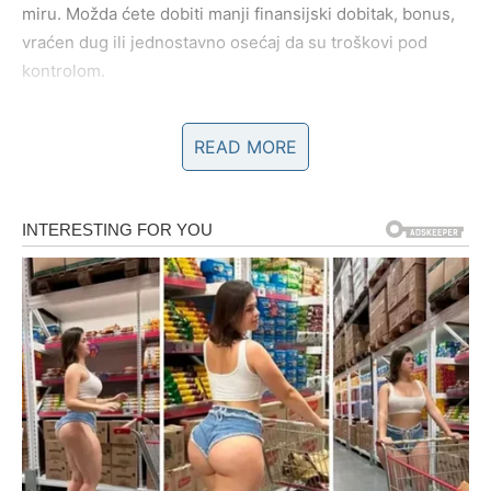
miru. Možda ćete dobiti manji finansijski dobitak, bonus,
vraćen dug ili jednostavno osećaj da su troškovi pod
kontrolom.
U emotivnom smislu, neko vam može pokazati pažnju
READ MORE
kroz sitnicu – poruku za dobro jutro, kafu bez povoda,
nežan gest. I to će vam značiti više nego velike reči.
Vaša mala radost biće u saznanju da su temelji koje ste
gradili postojani. I da se polako, ali sigurno, stvari slažu u
vašu korist.
BLIZANCI
Blizancima kraj februara donosi osmeh kroz komunikaciju
i iznenadne susrete. Jedna poruka može vas potpuno
razveseliti. Jedan poziv može promeniti planove i uneti