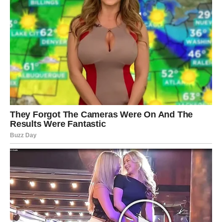
Strelčevi će krajem februara osetiti nalet optimizma.
Spontani plan, poziv za izlazak, nova ideja ili kratko
putovanje mogu vam potpuno promeniti raspoloženje.
U ljubavi, iskren smeh i lagana komunikacija probudiće
vam srce. U poslu, mala prilika može biti uvod u nešto
veće.
Vaša radost biće u osećaju slobode. U podsećanju da je
život avantura – čak i u sitnim trenucima.
JARAC
Jarčevi pronalaze radost u stabilnosti i konkretnim
rezultatima. Dogovor koji vam uliva sigurnost. Plan za
mart koji vam daje jasan pravac. Finansijska situacija koja