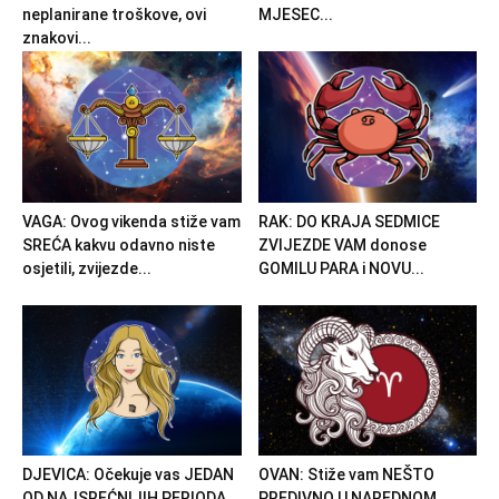
neplanirane troškove, ovi
MJESEC...
znakovi...
VAGA: Ovog vikenda stiže vam
RAK: DO KRAJA SEDMICE
SREĆA kakvu odavno niste
ZVIJEZDE VAM donose
osjetili, zvijezde...
GOMILU PARA i NOVU...
DJEVICA: Očekuje vas JEDAN
OVAN: Stiže vam NEŠTO
OD NAJSREĆNIJIH PERIODA
PREDIVNO U NAREDNOM