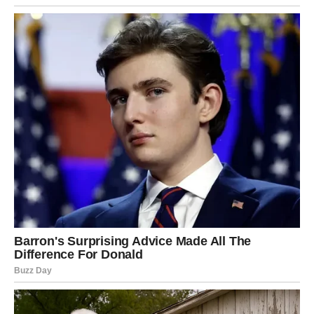
Vaša mala radost biće u osećaju kontrole i mira. I u
saznanju da ste sve uradili kako treba.
VAGA
Vage krajem februara osećaju kako se balans vraća. Tamo
gde je bilo napetosti – dolazi smirenje. Jedan razgovor
može rešiti nesporazum. Jedan susret može obnoviti
veru u harmoniju.
U ljubavi je moguća poruka koja donosi osmeh. U poslu –
mala, ali važna promena koja ide u vašu korist.
Vaša radost biće u tome što shvatate da ne morate da
birate između srca i razuma – sada mogu da rade
zajedno.