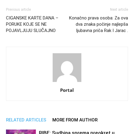
Previous article
Next article
CIGANSKE KARTE DANA –
Konačno prava osoba: Za ova
PORUKE KOJE SE NE
dva znaka počinje najlepša
POJAVLJUJU SLUČAJNO
ljubavna priča Rak I Jarac .
Portal
RELATED ARTICLES
MORE FROM AUTHOR
RIBE: Sudbina sprema preokret u