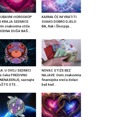
JUBAVNI HOROSKOP
KARMA ĆE IM VRATITI
O KRAJA SEDMICE:
SVAKO DOBRO DJELO:
im znakovima stiže
Bik, Rak i Škorpija...
RODNA DUŠA BAŠ...
K: U OVOJ SEDMICI
NOVAC STIŽE BEZ
s čeka PREDIVNO
NAJAVE: Ovim znakovima
NENAĐENJE, saznajte
finansijska sreća dolazi
AŠTO STE...
baš kad...