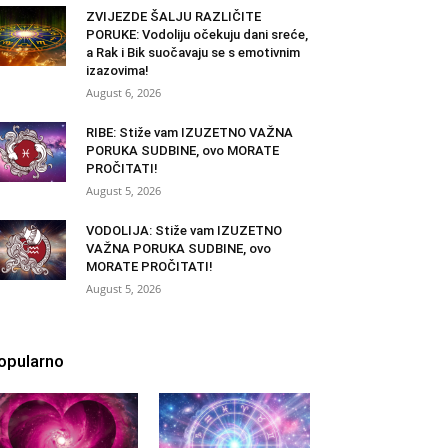
ZVIJEZDE ŠALJU RAZLIČITE
PORUKE: Vodoliju očekuju dani sreće,
a Rak i Bik suočavaju se s emotivnim
izazovima!
August 6, 2026
RIBE: Stiže vam IZUZETNO VAŽNA
PORUKA SUDBINE, ovo MORATE
PROČITATI!
August 5, 2026
VODOLIJA: Stiže vam IZUZETNO
VAŽNA PORUKA SUDBINE, ovo
MORATE PROČITATI!
August 5, 2026
opularno