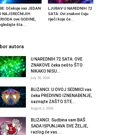
BE: Očekuje vas JEDAN
LJUBAV U NAREDNIH 72
D NAJSREĆNIJIH
SATA: Ovi znakovi čuju
RIODA ove GODINE,
riječi koje će...
gledajte šta...
zbor autora
U NAREDNIH 72 SATA: OVE
ZNAKOVE čeka nešto ŠTO
NIKAKO NISU...
July 30, 2026
BLIZANCI: U OVOJ SEDMICI vas
čeka PREDIVNO IZNENAĐENJE,
saznajte ZAŠTO STE...
August 2, 2026
BLIZANCI: Sudbina vam BAŠ
SADA ISPUNJAVA SVE ŽELJE,
razlog će vas...