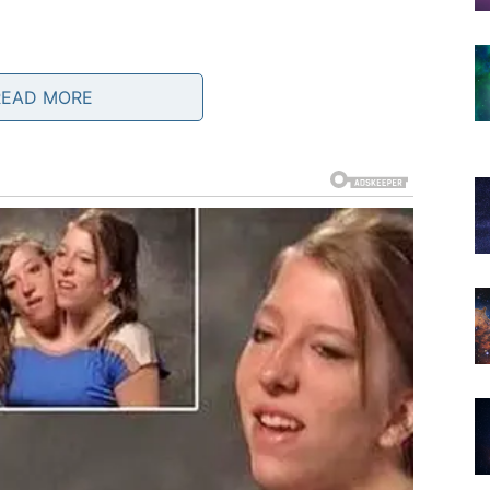
READ MORE
novo počneš da veruješ u svoju vrednost, svet ti to
t, oslobađanje i nove početke
rašnjih borbi. Ovaj znak je navikao da ide glavom kroz
 moraš uvek da se boriš – ponekad je dovoljno da pustiš.
Ovna.
bruar donosi razgovore koji su možda odlagani, ali sada
eć kao razumevanje. Osećaš da konačno možeš da