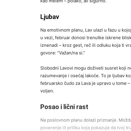
kao melem – polako, ali sigurno.
Ljubav
Na emotivnom planu, Lav ulazi u fazu u kojoj
u vezi, februar donosi trenutke iskrene blis
iznenadi – kroz gest, reč ili odluku koja ti vr
govore: “Važan/na si.”
Slobodni Lavovi mogu doživeti susret koji ne
razumevanje i osećaj lakoće. To je ljubav ko
februarsko čudo za Lava je upravo u tome –
voljen.
Posao i lični rast
Na poslovnom planu dolazi priznanje. Možda 
poverenje ili priliku koja pokazuje da tvoj tr