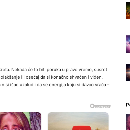
kreta. Nekada će to biti poruka u pravo vreme, susret
olakšanje ili osećaj da si konačno shvaćen i viđen.
nisi išao uzalud i da se energija koju si davao vraća –
P