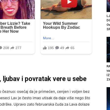
L
D
Ov
S
RA
va
IZ
 ljubav i povratak vere u sebe
Z
o čeznuo: osećaj da je primećen, cenjen i voljen bez
eseci Lav je često imao utisak da daje više nego što
podrške. Upravo zato februarska čuda za Lava dolaze