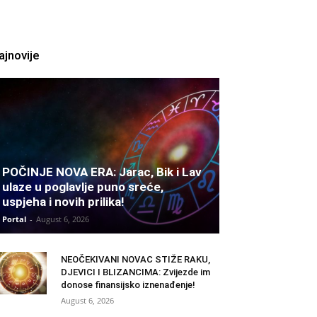
ajnovije
POČINJE NOVA ERA: Jarac, Bik i Lav
ulaze u poglavlje puno sreće,
uspjeha i novih prilika!
Portal
-
August 6, 2026
NEOČEKIVANI NOVAC STIŽE RAKU,
DJEVICI I BLIZANCIMA: Zvijezde im
donose finansijsko iznenađenje!
August 6, 2026