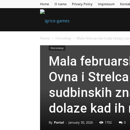
Home
O nama
Privacy Policy
Impressum
Konta
Games
Home
Horoskop
Mala februarska čuda čekaju Lava,
Portal
Horoskop
Mala februars
Ovna i Strelca
sudbinskih zn
dolaze kad ih
By
Portal
-
January 30, 2026
1702
0