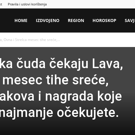
kt
Pravila i uslovi korištenja
HOME
IZDVOJENO
REGION
HOROSKOP
SAVJ
 Ovna i Strelca mesec tihe sreće,...
ka čuda čekaju Lava,
 mesec tihe sreće,
akova i nagrada koje
 najmanje očekujete.