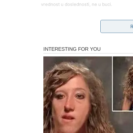
vrednost u doslednosti, ne u buci.
Poruka februara za Lava
Tvoje čudo je povratak vere u sebe. Kada po
potvrđuje.
Ovan – Čuda kroz hrabros
Za Ovna februar donosi olakšanje nakon unut
zid, ali prethodni period te je naučio da ne
Upravo tu počinju mala februarska čuda za 
Ljubav
U ljubavi dolazi iskrenost. Ako si u vezi, fe
dolaze u pravom trenutku. Ne kao svađa, v