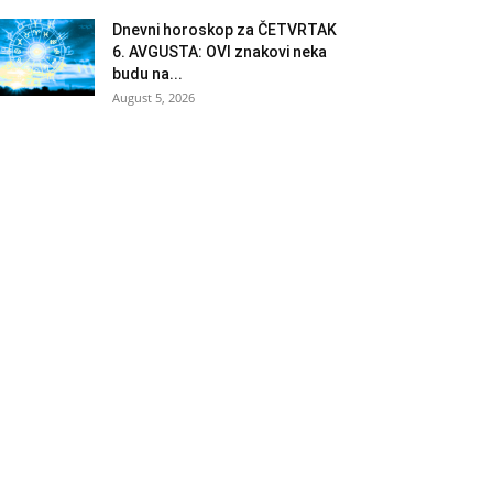
Dnevni horoskop za ČETVRTAK
6. AVGUSTA: OVI znakovi neka
budu na...
August 5, 2026