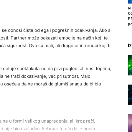
RI
O
PE
po
 se odnosi čiste od ega i pogrešnih očekivanja. Ako si
kosti. Partner može pokazati emocije na način koji te
I
aća sigurnost. Ovo su mali, ali dragoceni trenuci koji ti
 deluje spektakularno na prvi pogled, ali nosi toplinu,
ja ne traži dokazivanje, već prisutnost. Malo
 u osećaju da ne moraš da glumiš snagu da bi bio
ne u formi velikog unapređenja, ali kroz reči,
ud nije bio uzaludan. Februar te uči da je prava