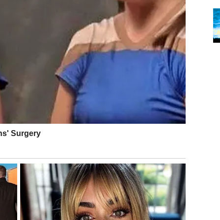
novu bliskost.
ivlačnost – susret koji se desi spontano, bez
ramu, već ona koja ti vraća osmeh i lakoću. Malo čudo za
 straha da ćeš biti odbijen.
vaciju. Stara frustracija polako nestaje, a rađa se
da je to mali korak, ali za Ovna znači mnogo – jer vraća
 se boriš protiv svega, život počinje da radi za tebe.