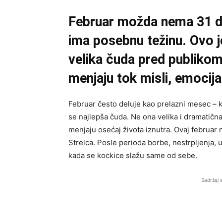
Februar možda nema 31 dan
ima posebnu težinu. Ovo 
velika čuda pred publikom
menjaju tok misli, emocija
Februar često deluje kao prelazni mesec – kra
se najlepša čuda. Ne ona velika i dramatična
menjaju osećaj života iznutra. Ovaj februar
Strelca. Posle perioda borbe, nestrpljenja, 
kada se kockice slažu same od sebe.
Sadržaj 