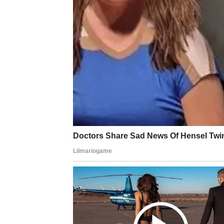
spustiš gard i kažeš šta ti treba. To donosi 
Slobodni Ovnovi mogu doživeti iznenadnu pr
planiranja. Ovo nije ljubav koja te vuče u d
Ovna je u osećaju slobode da budeš svoj, bez
Posao i energija
Na poslovnom planu februar donosi novu moti
ideja ili prilika koja te ponovo pokreće. Mož
osećaj svrhe.
Poruka februara za Ovna
Tvoje čudo je oslobađanje. Kada prestaneš da