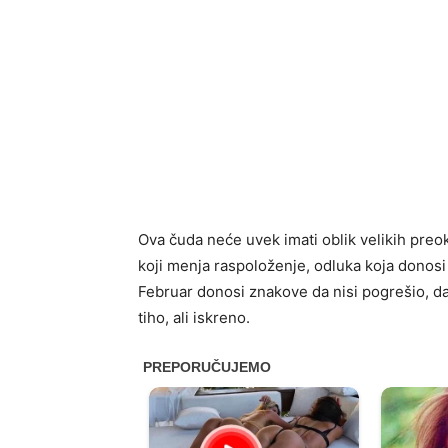
Ova čuda neće uvek imati oblik velikih preo
koji menja raspoloženje, odluka koja donosi 
Februar donosi znakove da nisi pogrešio, da 
tiho, ali iskreno.