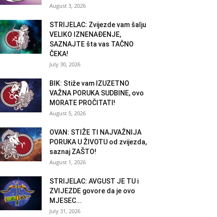
August 3, 2026
STRIJELAC: Zvijezde vam šalju
VELIKO IZNENAĐENJE,
SAZNAJTE šta vas TAČNO
ČEKA!
July 30, 2026
BIK: Stiže vam IZUZETNO
VAŽNA PORUKA SUDBINE, ovo
MORATE PROČITATI!
August 5, 2026
OVAN: STIŽE TI NAJVAŽNIJA
PORUKA U ŽIVOTU od zvijezda,
saznaj ZAŠTO!
August 1, 2026
STRIJELAC: AVGUST JE TU i
ZVIJEZDE govore da je ovo
MJESEC...
July 31, 2026