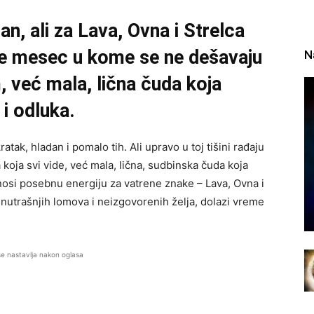
, ali za Lava, Ovna i Strelca
je mesec u kome se ne dešavaju
N
, već mala, lična čuda koja
 i odluka.
tak, hladan i pomalo tih. Ali upravo u toj tišini rađaju
 koja svi vide, već mala, lična, sudbinska čuda koja
 nosi posebnu energiju za vatrene znake – Lava, Ovna i
unutrašnjih lomova i neizgovorenih želja, dolazi vreme
se nastavlja nakon oglasa