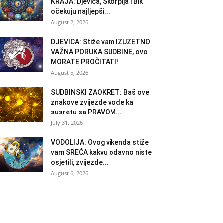
KRAJA: Djevica, Škorpija i Bik
očekuju najljepši...
August 2, 2026
DJEVICA: Stiže vam IZUZETNO
VAŽNA PORUKA SUDBINE, ovo
MORATE PROČITATI!
August 5, 2026
SUDBINSKI ZAOKRET: Baš ove
znakove zvijezde vode ka
susretu sa PRAVOM...
July 31, 2026
VODOLIJA: Ovog vikenda stiže
vam SREĆA kakvu odavno niste
osjetili, zvijezde...
August 6, 2026