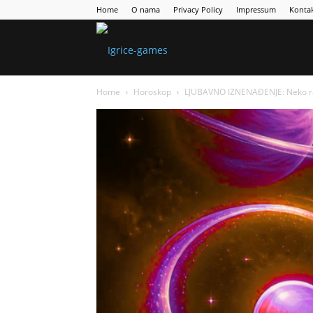
Home
O nama
Privacy Policy
Impressum
Konta
Games
Home
Horoskop
LJUBAVNO IZNENAĐENJE: Neko raz
Portal