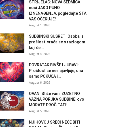
STRIJELAC: NOVA SEDMICA
nosi JAKO PUNO
IZNENAĐENJA, pogledajte ŠTA
VAS OČEKUJE!
August 1, 2026
SUDBINSKI SUSRET: Osoba iz
prošlosti vraća se s razlogom
koji će...
August 4, 2026
POVRATAK BIVŠE LJUBAVI:
Prošlost se ne najavljuje, ona
samo POKUCA i...
August 6, 2026
OVAN: Stiže vam IZUZETNO
VAŽNA PORUKA SUDBINE, ovo
MORATE PROČITATI!
August 5, 2026
NJIHOVOJ SREĆI NEĆE BITI