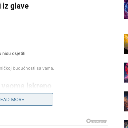
 iz glave
nisu osjetili.
dničkoj budućnosti sa vama.
li veoma iskreno
READ MORE
i.