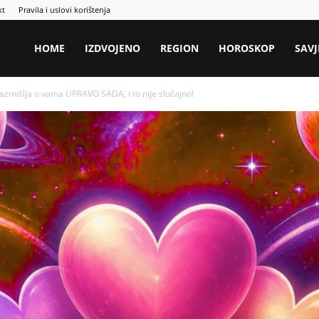
kt
Pravila i uslovi korištenja
HOME
IZDVOJENO
REGION
HOROSKOP
SAVJ
mišlja o vama UPRAVO SADA, i to nije slučajno!