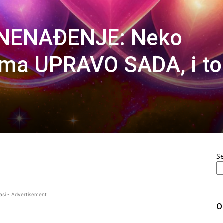
NENAĐENJE: Neko
ama UPRAVO SADA, i to
S
asi - Advertisement
O