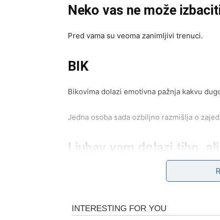
Neko vas ne može izbaciti
Pred vama su veoma zanimljivi trenuci.
BIK
Bikovima dolazi emotivna pažnja kakvu dugo 
Jedna osoba sada ozbiljno razmišlja o zaje
Ljubav vam dolazi tiho, a
Pred vama su veoma nježni i posebni trenuc
BLIZANCI