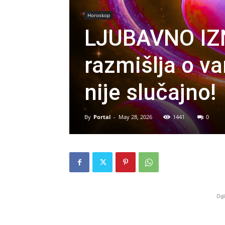
Horoskop
LJUBAVNO IZ
razmišlja o v
nije slučajno!
By
Portal
-
May 28, 2026
1441
0
Ogl