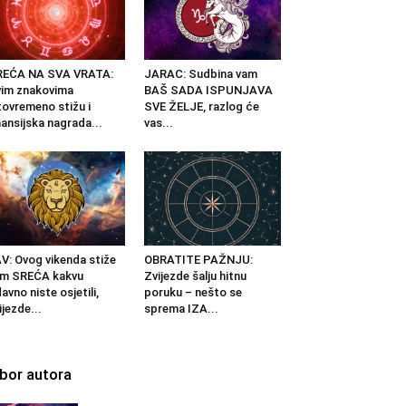
REĆA NA SVA VRATA:
JARAC: Sudbina vam
im znakovima
BAŠ SADA ISPUNJAVA
tovremeno stižu i
SVE ŽELJE, razlog će
nansijska nagrada...
vas...
V: Ovog vikenda stiže
OBRATITE PAŽNJU:
am SREĆA kakvu
Zvijezde šalju hitnu
avno niste osjetili,
poruku – nešto se
ijezde...
sprema IZA...
zbor autora