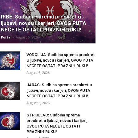
RIBE: Sudbina sprema preokret u
ljubavi, novcu i karijeri, OVOG PUTA
NEĆETE OSTATI PRAZNIH RUKU!
Portal
-
August 6, 2026
VODOLIJA: Sudbina sprema preokret
u ljubavi, novcu i karijeri, OVOG PUTA
NEĆETE OSTATI PRAZNIH RUKU!
August 6, 2026
JARAC: Sudbina sprema preokret u
ljubavi, novcu i karijeri, OVOG PUTA
NEĆETE OSTATI PRAZNIH RUKU!
August 6, 2026
STRIJELAC: Sudbina sprema
preokret u ljubavi, novcu i karijeri,
OVOG PUTA NEĆETE OSTATI
PRAZNIH RUKU!