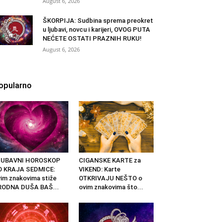
August 6, 2026
ŠKORPIJA: Sudbina sprema preokret
u ljubavi, novcu i karijeri, OVOG PUTA
NEĆETE OSTATI PRAZNIH RUKU!
August 6, 2026
opularno
JUBAVNI HOROSKOP
CIGANSKE KARTE za
O KRAJA SEDMICE:
VIKEND: Karte
im znakovima stiže
OTKRIVAJU NEŠTO o
RODNA DUŠA BAŠ...
ovim znakovima što...