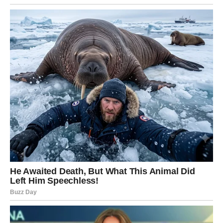
izbegavati ozbiljan razgovor samo zato što ti deluje teško.
Slobodni Strelčevi mogu upoznati nekoga spontano, kroz
druženje ili izlazak. Energija je razigrana, ali postoji
potencijal za više.
JARAC
Subota ti donosi potrebu za stabilnošću i jasnim
planovima. Ako si u vezi, razgovor o budućnosti može
učvrstiti odnos.
Slobodni Jarčevi mogu upoznati osobu koja deluje
ozbiljno i pouzdano. Ovo nije prolazna priča – može imati
dugoročan potencijal.