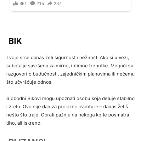
BIK
Tvoje srce danas želi sigurnost i nežnost. Ako si u vezi,
subota je savršena za mirne, intimne trenutke. Mogući su
razgovori o budućnosti, zajedničkim planovima ili nečemu
što učvršćuje odnos.
Slobodni Bikovi mogu upoznati osobu koja deluje stabilno
i zrelo. Ovo nije dan za prolazne avanture – danas želiš
nešto što traje. Obrati pažnju na nekoga ko te posmatra
tiho, ali iskreno.