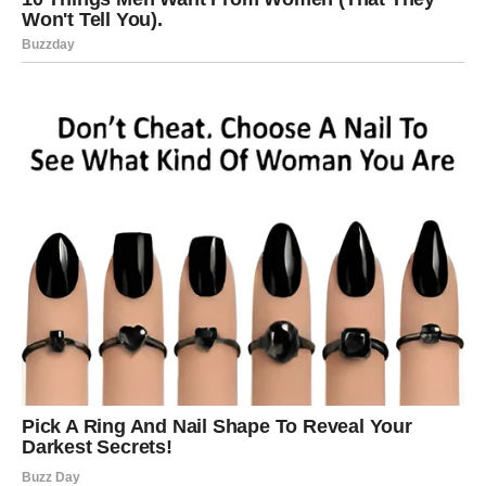
Slobodne Vage mogu imati romantičan susret koji deluje
kao scena iz filma. Ipak, ne idealizuj odmah – pusti da se
pokaže kroz dela.
ŠKORPIJA
Strast je pojačana. Ako si u vezi, moguća je ljubomora ili
intenzivan razgovor koji razotkriva prave emocije. Danas
ništa nije površno.
Slobodne Škorpije mogu doživeti snažnu hemiju sa
osobom koja im se suprotstavlja. Privlačnost je
magnetna, ali pazi na igrice moći.
STRELAC
Ti danas želiš slobodu, ali i dubinu. Ako si u vezi, nemoj