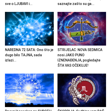
sve o LJUBAVI i...
saznajte zašto su ga...
NAREDNA 72 SATA: Ono što je
STRIJELAC: NOVA SEDMICA
dugo bilo TAJNA, sada
nosi JAKO PUNO
izlazi...
IZNENAĐENJA, pogledajte
ŠTA VAS OČEKUJE!