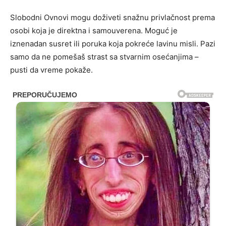
Slobodni Ovnovi mogu doživeti snažnu privlačnost prema
osobi koja je direktna i samouverena. Moguć je
iznenadan susret ili poruka koja pokreće lavinu misli. Pazi
samo da ne pomešaš strast sa stvarnim osećanjima –
pusti da vreme pokaže.