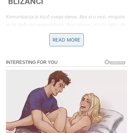
BLIZANCI
Komunikacija je ključ svega danas. Ako si u vezi, moguće
je da dođe do nesporazuma zbog sitnice, ali isto tako i do
dubokog povezivanja kroz razgovor. Nemoj da koristiš
READ MORE
humor kao odbranu – reci šta osećaš.
Slobodni Blizanci mogu dobiti poruku od osobe iz
prošlosti. Pitanje je – da li si spreman da ponoviš isto ili si
naučio lekciju?
RAK
Emocije su ti danas posebno naglašene. Ako si u vezi,
želiš više pažnje i potvrde. Partner možda ne zna koliko ti
je to važno – zato reci, ali bez optuživanja.