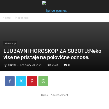
Home
Horoskop
Horoskop
LJUBAVNI HOROSKOP ZA SUBOTU:Neko
vise ne pristaje na polovične odnose.
By
Portal
-
February 20, 2026
2528
0
Oglasi - Advertisement