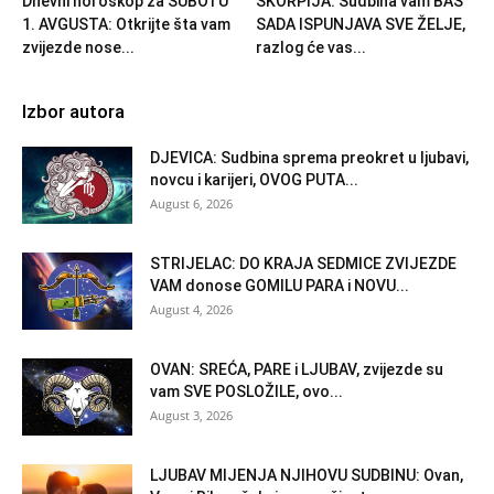
Dnevni horoskop za SUBOTU
ŠKORPIJA: Sudbina vam BAŠ
1. AVGUSTA: Otkrijte šta vam
SADA ISPUNJAVA SVE ŽELJE,
zvijezde nose...
razlog će vas...
Izbor autora
DJEVICA: Sudbina sprema preokret u ljubavi,
novcu i karijeri, OVOG PUTA...
August 6, 2026
STRIJELAC: DO KRAJA SEDMICE ZVIJEZDE
VAM donose GOMILU PARA i NOVU...
August 4, 2026
OVAN: SREĆA, PARE i LJUBAV, zvijezde su
vam SVE POSLOŽILE, ovo...
August 3, 2026
LJUBAV MIJENJA NJIHOVU SUDBINU: Ovan,