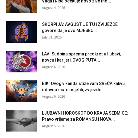
Vaga i Ribe očekuje novo životno...
August 4, 2026
ŠKORPIJA: AVGUST JE TU i ZVIJEZDE
govore da je ovo MJESEC...
July 31, 2026
LAV: Sudbina sprema preokret u ljubavi,
novcu i karijeri, OVOG PUTA...
August 6, 2026
BIK: Ovog vikenda stiže vam SREĆA kakvu
odavno niste osjetili, zvijezde...
August 6, 2026
LJUBAVNI HOROSKOP DO KRAJA SEDMICE:
Pravo vrijeme za ROMANSU i NOVA...
August 5, 2026