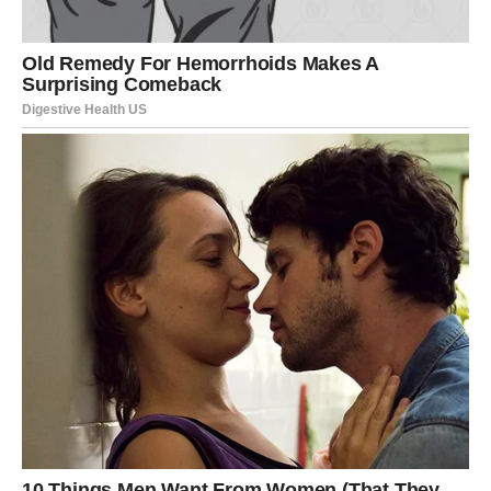
Ti danas analiziraš svaku sitnicu, ali srce ti želi
jednostavnost. Ako si u vezi, nemoj tražiti greške tamo
gde ih nema. Partner možda daje više nego što
primećuješ.
Slobodne Device mogu upoznati osobu koja deluje
stabilno i pouzdano. Nije spektakularno na prvi pogled, ali
ima dubinu.
VAGA
Subota donosi balans, ali i potrebu za jasnim granicama.
Ako si u vezi, razgovor o nečemu što te muči može doneti
olakšanje.