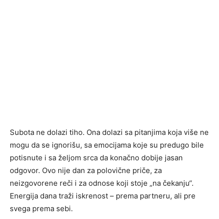
Subota ne dolazi tiho. Ona dolazi sa pitanjima koja više ne
mogu da se ignorišu, sa emocijama koje su predugo bile
potisnute i sa željom srca da konačno dobije jasan
odgovor. Ovo nije dan za polovične priče, za
neizgovorene reči i za odnose koji stoje „na čekanju“.
Energija dana traži iskrenost – prema partneru, ali pre
svega prema sebi.