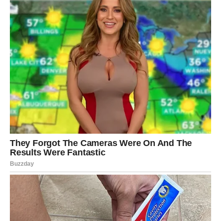
VODOLIJA
Tvoje srce želi prostor, ali i razumevanje. Ako si u vezi,
objasni partneru da ti treba sloboda, ali ne zato što bežiš
– već zato što tako funkcionišeš.
Slobodne Vodolije mogu upoznati nekoga neočekivano,
možda online ili kroz prijatelje. Hemija je mentalna pre
nego fizička.
RIBE
Emocije su duboke i nežne. Ako si u vezi, subota donosi
romantiku i potrebu za bliskošću. Moguće je pomirenje ili
razgovor koji briše stare sumnje.