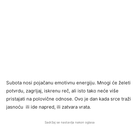
Subota nosi pojačanu emotivnu energiju. Mnogi će želeti
potvrdu, zagrljaj, iskrenu reč, ali isto tako neće više
pristajati na polovične odnose. Ovo je dan kada srce traži
jasnoću ili ide napred, ili zatvara vrata.
Sadržaj se nastavlja nakon oglasa