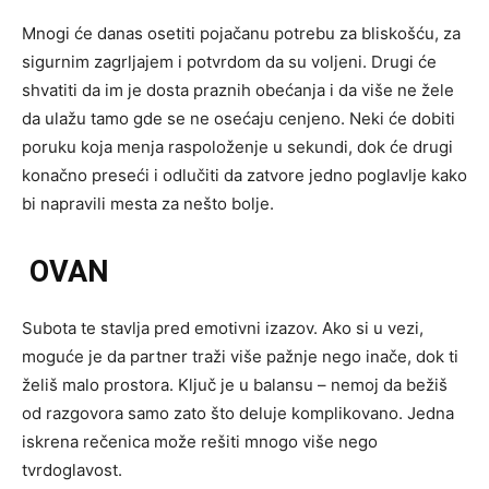
Mnogi će danas osetiti pojačanu potrebu za bliskošću, za
sigurnim zagrljajem i potvrdom da su voljeni. Drugi će
shvatiti da im je dosta praznih obećanja i da više ne žele
da ulažu tamo gde se ne osećaju cenjeno. Neki će dobiti
poruku koja menja raspoloženje u sekundi, dok će drugi
konačno preseći i odlučiti da zatvore jedno poglavlje kako
bi napravili mesta za nešto bolje.
OVAN
Subota te stavlja pred emotivni izazov. Ako si u vezi,
moguće je da partner traži više pažnje nego inače, dok ti
želiš malo prostora. Ključ je u balansu – nemoj da bežiš
od razgovora samo zato što deluje komplikovano. Jedna
iskrena rečenica može rešiti mnogo više nego
tvrdoglavost.