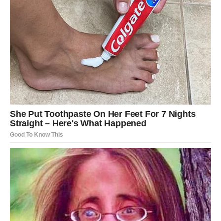
Slobodne Ribe mogu doživeti susret koji izgleda
sudbinski. Neko će te gledati onako kako si oduvek želeo
da budeš gledan.