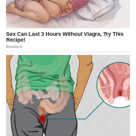
Slobodni Rakovi mogu osetiti sudbinski susret. Pogled
koji traje duže, razgovor koji deluje kao da traje
godinama. Intuicija će ti jasno pokazati da li je to prava
priča.
LAV
Subota te stavlja u centar pažnje. Ako si u vezi, želiš
romantiku i posebne gestove. Ako ih ne dobiješ, možeš
se osetiti zapostavljeno. Pre nego što se naljutiš – zapitaj
se da li si jasno rekao šta ti treba.
Slobodni Lavovi zrače harizmom. Moguć je flert koji
prerasta u nešto ozbiljnije. Veče je posebno magično za
nove početke.
DEVICA